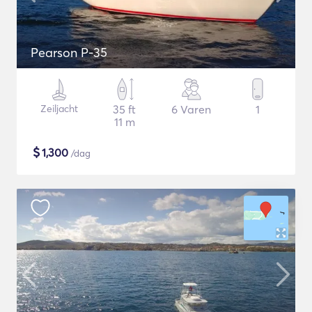
Pearson P-35
Zeiljacht
35 ft
6 Varen
1
11 m
$
1,300
/dag