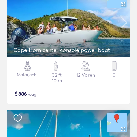
Cape Horn center console power boat
Motorjacht
32 ft
12 Varen
0
10 m
$
886
/dag