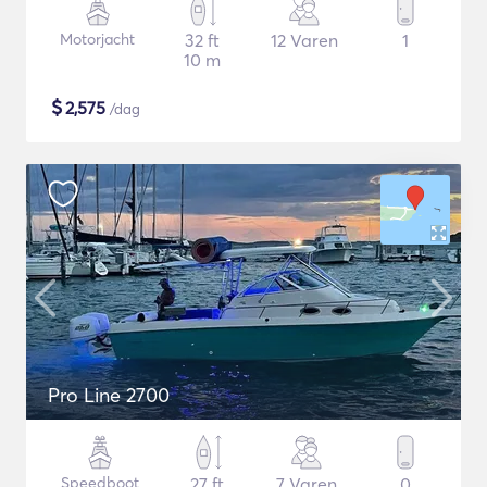
Motorjacht
32 ft
12 Varen
1
10 m
$
2,575
/dag
Pro Line 2700
Speedboot
27 ft
7 Varen
0