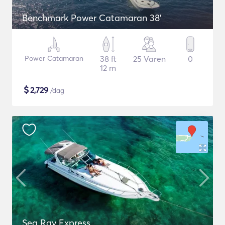
Benchmark Power Catamaran 38'
Power Catamaran
38 ft
25 Varen
0
12 m
$
2,729
/dag
Sea Ray Express