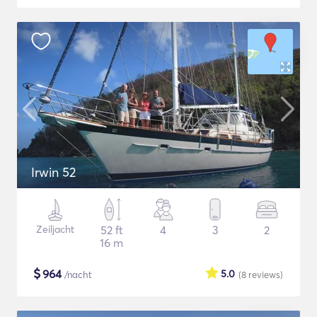
Irwin 52
Zeiljacht
52 ft
4
3
2
16 m
$
964
5.0
/nacht
(8
reviews
)