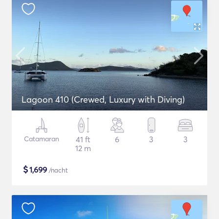
Lagoon 410 (Crewed, Luxury with Diving)
Catamaran
41 ft
6
3
3
12 m
$
1,699
/nacht