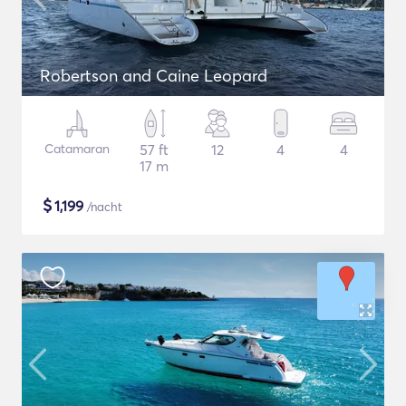
Robertson and Caine Leopard
Catamaran
57 ft
12
4
4
17 m
$
1,199
/nacht