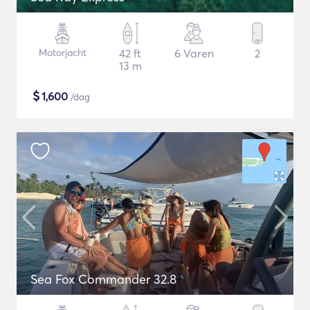
Motorjacht
42 ft
6 Varen
2
13 m
$
1,600
/dag
Sea Fox Commander 32.8