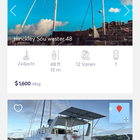
Hinckley Sou’wester 48
Zeiljacht
48 ft
12 Varen
1
15 m
$
1,600
/dag