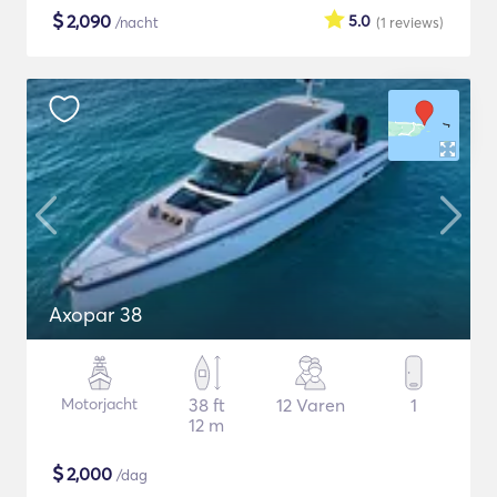
$
2,090
5.0
/nacht
(1
reviews
)
Axopar 38
Motorjacht
38 ft
12 Varen
1
12 m
$
2,000
/dag