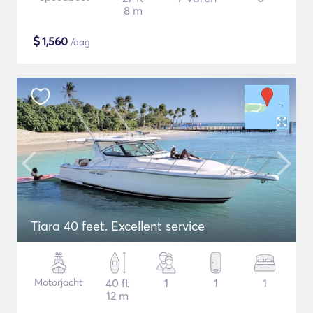
8 m
$
1,560
/dag
Tiara 40 feet. Excellent service
Motorjacht
40 ft
1
1
1
12 m