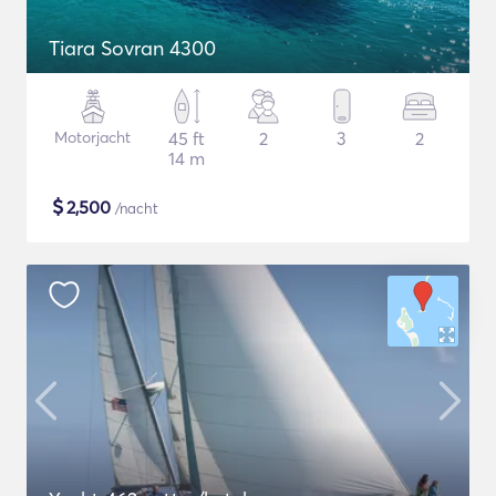
Tiara Sovran 4300
Motorjacht
45 ft
2
3
2
14 m
$
2,500
/nacht