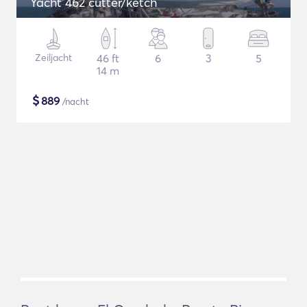
Yacht 462 cutter/ketch
Zeiljacht
46 ft
6
3
5
14 m
$
889
/nacht