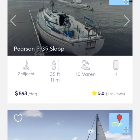
Pearson P-35 Sloop
Zeiljacht
35 ft
10 Varen
1
11 m
$
593
5.0
/dag
(1
reviews
)