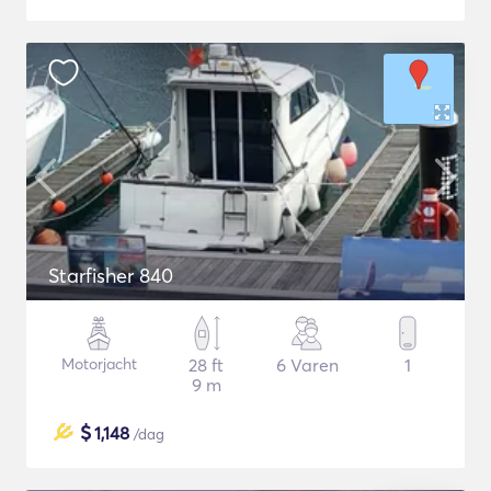
Starfisher 840
Motorjacht
28 ft
6 Varen
1
9 m
$
1,148
/dag