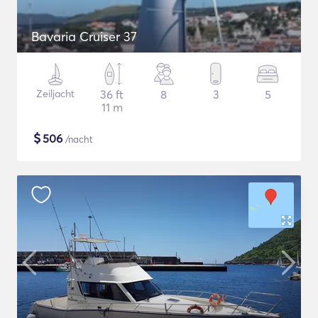
Bavaria Cruiser 37
Zeiljacht
36 ft
8
3
5
11 m
$
506
/nacht