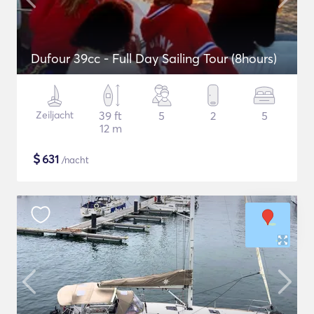
Dufour 39cc - Full Day Sailing Tour (8hours)
Zeiljacht
39 ft
5
2
5
12 m
$
631
/nacht