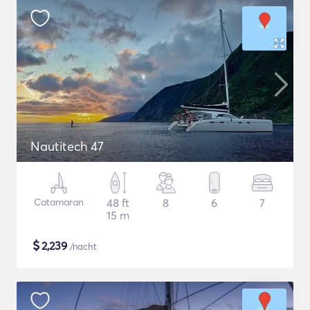
Nautitech 47
Catamaran
48 ft
8
6
7
15 m
$
2,239
/nacht