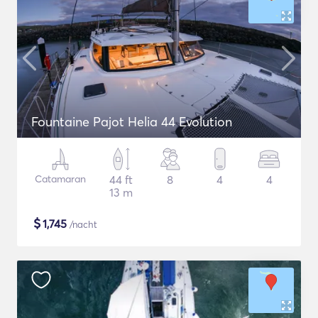
Fountaine Pajot Helia 44 Evolution
Catamaran
44 ft
8
4
4
13 m
$
1,745
/nacht