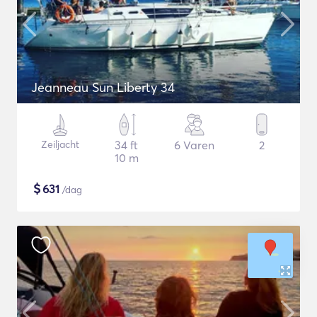
Jeanneau Sun Liberty 34
Zeiljacht
34 ft
6 Varen
2
10 m
$
631
/dag