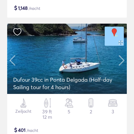
$
1,148
/nacht
Dufour 39cc in Ponta Delgada (Half-day
Sailing tour for 4 hours)
Zeiljacht
39 ft
5
2
3
12 m
$
401
/nacht