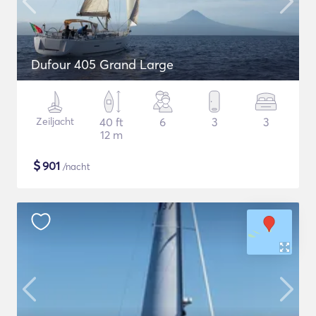
Dufour 405 Grand Large
Zeiljacht
40 ft
6
3
3
12 m
$
901
/nacht