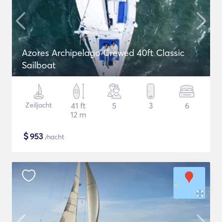
Azores Archipelago Crewed 40ft Classic
Sailboat
Zeiljacht
41 ft
5
3
6
12 m
$
953
/nacht