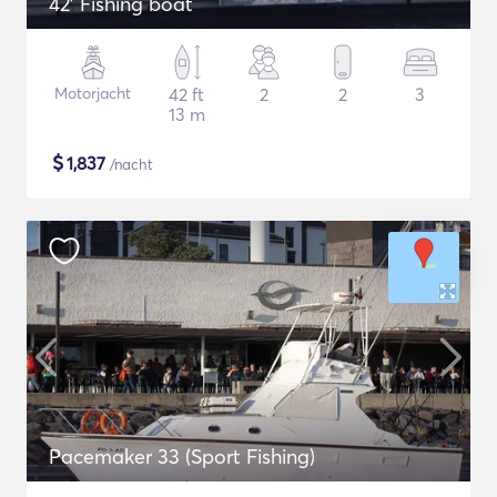
42' Fishing boat
Motorjacht
42 ft
2
2
3
13 m
$
1,837
/nacht
Pacemaker 33 (Sport Fishing)