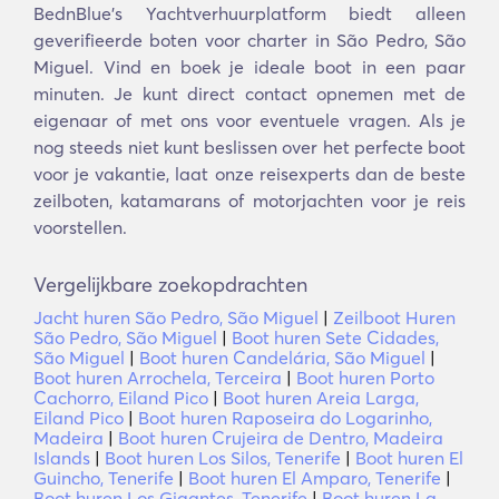
BednBlue's Yachtverhuurplatform biedt alleen
geverifieerde boten voor charter in São Pedro, São
Miguel. Vind en boek je ideale boot in een paar
minuten. Je kunt direct contact opnemen met de
eigenaar of met ons voor eventuele vragen. Als je
nog steeds niet kunt beslissen over het perfecte boot
voor je vakantie, laat onze reisexperts dan de beste
zeilboten, katamarans of motorjachten voor je reis
voorstellen.
Vergelijkbare zoekopdrachten
Jacht huren São Pedro, São Miguel
|
Zeilboot Huren
São Pedro, São Miguel
|
Boot huren Sete Cidades,
São Miguel
|
Boot huren Candelária, São Miguel
|
Boot huren Arrochela, Terceira
|
Boot huren Porto
Cachorro, Eiland Pico
|
Boot huren Areia Larga,
Eiland Pico
|
Boot huren Raposeira do Logarinho,
Madeira
|
Boot huren Crujeira de Dentro, Madeira
Islands
|
Boot huren Los Silos, Tenerife
|
Boot huren El
Guincho, Tenerife
|
Boot huren El Amparo, Tenerife
|
Boot huren Los Gigantes, Tenerife
|
Boot huren La