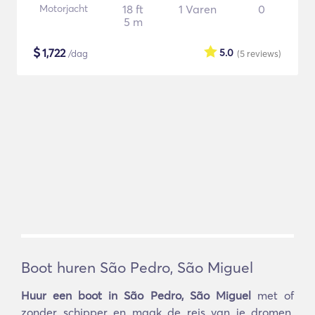
Motorjacht
18 ft
1 Varen
0
5 m
$
1,722
5.0
/dag
(5
reviews
)
Boot huren São Pedro, São Miguel
Huur een boot in São Pedro, São Miguel
met of
zonder schipper en maak de reis van je dromen.