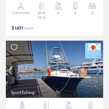
Catamaran
45 ft
6
3
3
14 m
$
1,837
/nacht
Sportfishing