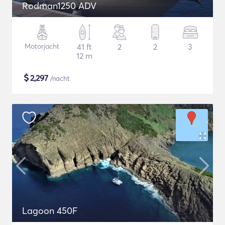
Rodman1250 ADV
Motorjacht
41 ft
2
2
3
12 m
$
2,297
/nacht
Lagoon 450F