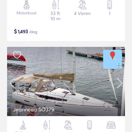
Motorboot
33 ft
4 Varen
1
10 m
$
1,493
/dag
Jeanneau SO379