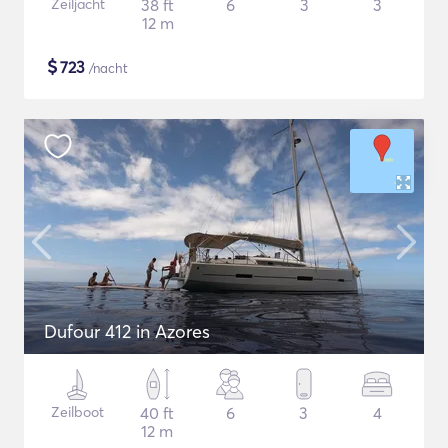
Zeiljacht
38 ft
6
3
3
12 m
$
723
/nacht
Dufour 412 in Azores
Zeilboot
40 ft
6
3
4
12 m