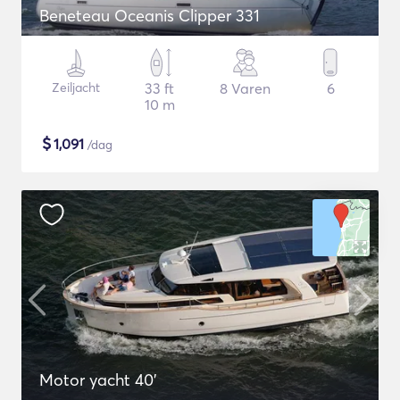
Beneteau Oceanis Clipper 331
Zeiljacht
33 ft
8 Varen
6
10 m
$
1,091
/dag
Motor yacht 40'