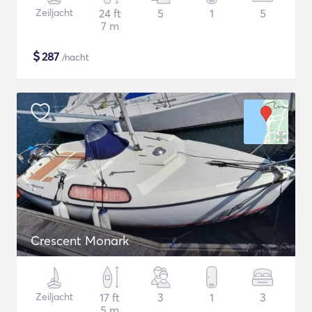
Zeiljacht
24 ft
5
1
5
7 m
$
287
/nacht
Crescent Monark
Zeiljacht
17 ft
3
1
3
5 m