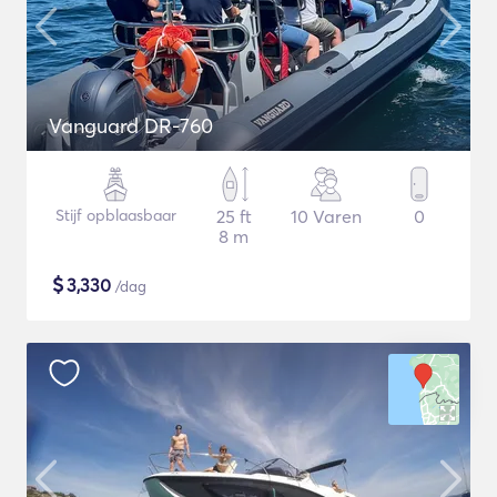
Vanguard DR-760
Stijf opblaasbaar
25 ft
10 Varen
0
8 m
$
3,330
/dag