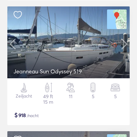
Jeanneau Sun Odyssey 519
Zeiljacht
49 ft
11
5
5
15 m
$
918
/nacht