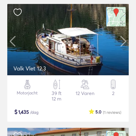
Valk Vlet 12.3
Motorjacht
39 ft
12 Varen
2
12 m
$
1,435
5.0
/dag
(1
reviews
)