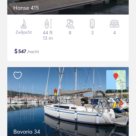
Hanse 415
Zeiljacht
44 ft
8
3
4
13 m
$
547
/nacht
Bavaria 34