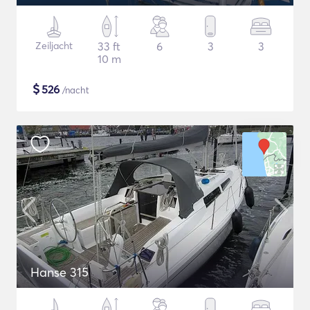
Zeiljacht
33 ft
6
3
3
10 m
$
526
/nacht
Hanse 315