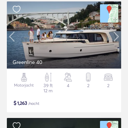
Greenline 40
Motorjacht
39 ft
4
2
2
12 m
$
1,263
/nacht