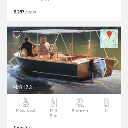
$
287
/nacht
M/B 17.3
Motorboot
17 ft
8 Varen
0
5 m