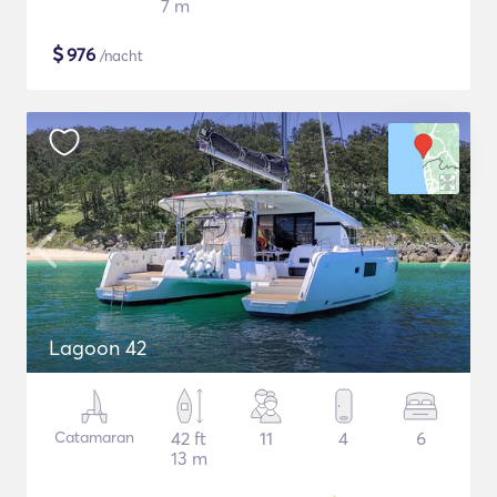
7 m
$
976
/nacht
Lagoon 42
Catamaran
42 ft
11
4
6
13 m