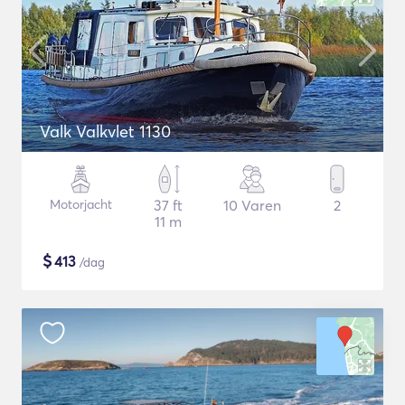
Valk Valkvlet 1130
Motorjacht
37 ft
10 Varen
2
11 m
$
413
/dag