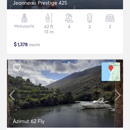
Jeanneau Prestige 42S
Motorjacht
42 ft
4
2
2
13 m
$
1,378
/nacht
Azimut 62 Fly