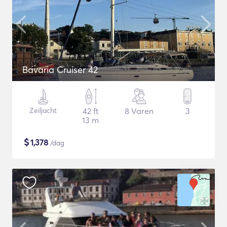
Bavaria Cruiser 42
Zeiljacht
42 ft
8 Varen
3
13 m
$
1,378
/dag