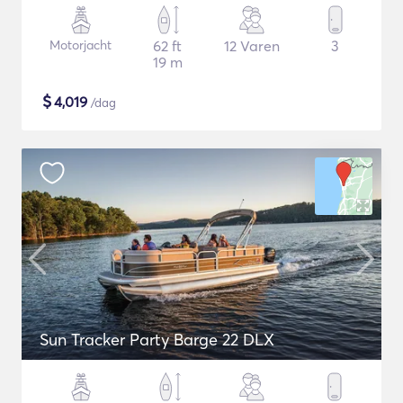
Motorjacht
62 ft
12 Varen
3
19 m
$
4,019
/dag
Sun Tracker Party Barge 22 DLX