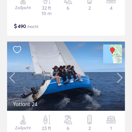
Zeiljacht
32 ft
6
2
4
10 m
$
490
/nacht
Yatlant 24
Zeiljacht
23 ft
6
2
1