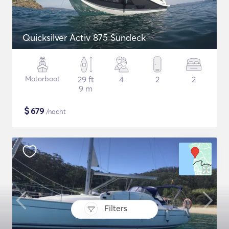
Quicksilver Activ 875 Sundeck
Motorboot
29 ft
4
2
2
9 m
$
679
/nacht
Filters