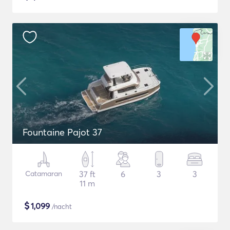
Fountaine Pajot 37
Catamaran
37 ft
6
3
3
11 m
$
1,099
/nacht