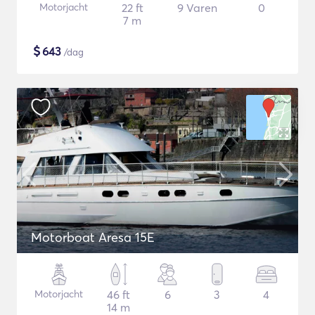
Motorjacht
22 ft
9 Varen
0
7 m
$
643
/dag
Motorboat Aresa 15E
Motorjacht
46 ft
6
3
4
14 m