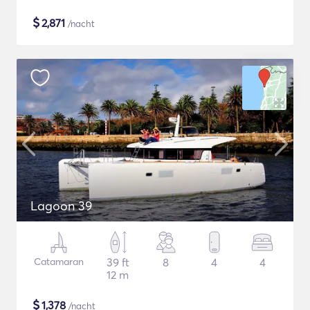
$
2,871
/nacht
Lagoon 39
Catamaran
39 ft
8
4
4
12 m
$
1,378
/nacht