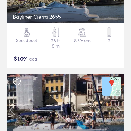
Bayliner Cierra 2655
Speedboot
26 ft
8 Varen
2
8 m
$
1,091
/dag