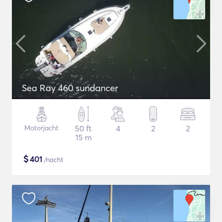
Sea Ray 460 sundancer
Motorjacht
50 ft
4
2
2
15 m
$
401
/nacht