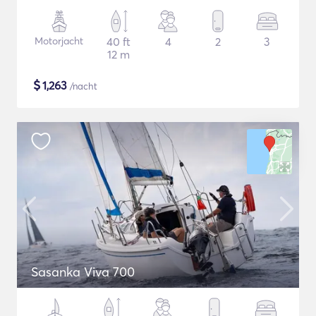
Motorjacht
40 ft
4
2
3
12 m
$
1,263
/nacht
Sasanka Viva 700