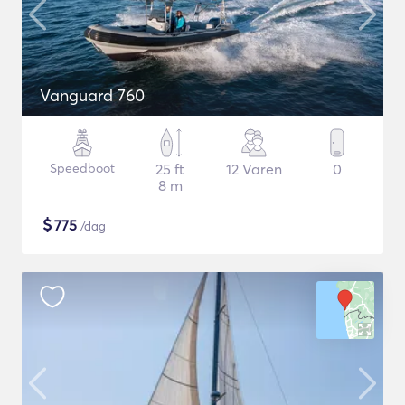
Vanguard 760
Speedboot
25 ft
12 Varen
0
8 m
$
775
/dag