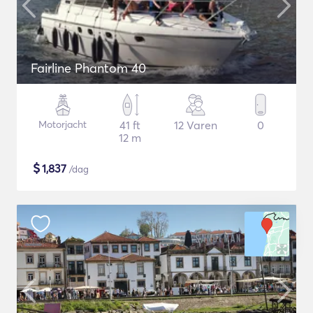
Fairline Phantom 40
Motorjacht
41 ft
12 Varen
0
12 m
$
1,837
/dag