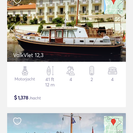
ValkVlet 12,3
Motorjacht
41 ft
4
2
4
12 m
$
1,378
/nacht