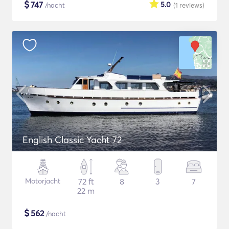
$
747
5.0
/nacht
(1
reviews
)
English Classic Yacht 72
Motorjacht
72 ft
8
3
7
22 m
$
562
/nacht