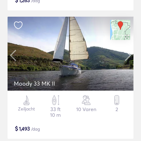
$
1,263
/dag
Moody 33 MK II
Zeiljacht
33 ft
10 Varen
2
10 m
$
1,493
/dag