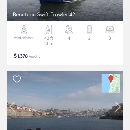
Beneteau Swift Trawler 42
Motorboot
42 ft
4
2
3
13 m
$
1,378
/nacht