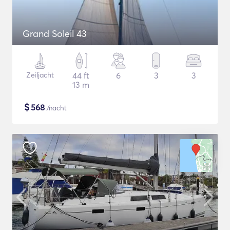
Grand Soleil 43
Zeiljacht
44 ft
6
3
3
13 m
$
568
/nacht