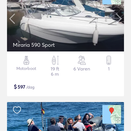
Miraria 590 Sport
Motorboot
19 ft
6 Varen
1
6 m
$
597
/dag