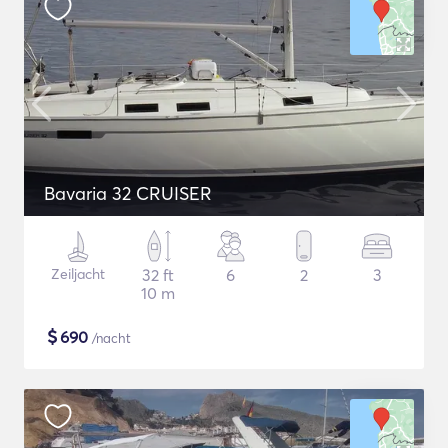
Bavaria 32 CRUISER
Zeiljacht
32 ft
6
2
3
10 m
$
690
/nacht