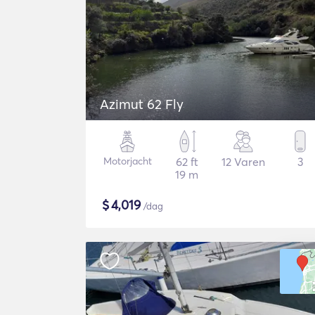
Azimut 62 Fly
Motorjacht
62 ft
12 Varen
3
19 m
$
4,019
/dag