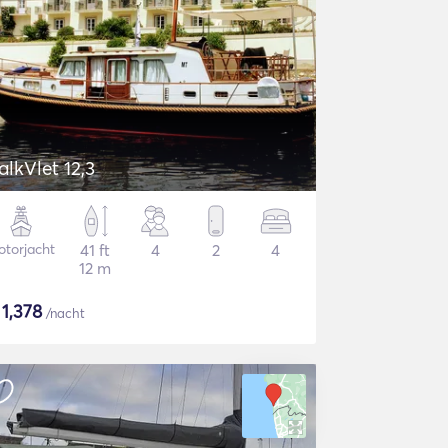
alkVlet 12,3
torjacht
41 ft
4
2
4
12 m
$
1,378
/nacht