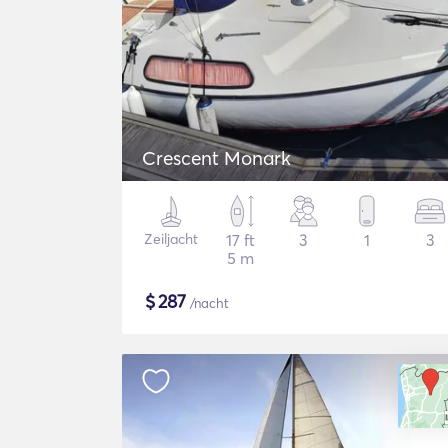
Crescent Monark
Zeiljacht
17 ft
3
1
3
5 m
$
287
/nacht