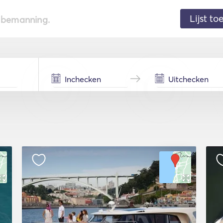
Lijst t
de bemanning.