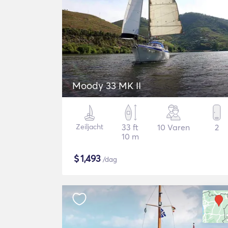
Moody 33 MK II
Zeiljacht
33 ft
10 Varen
2
10 m
$
1,493
/dag