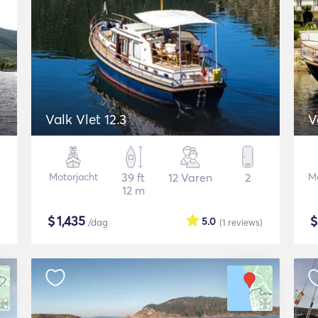
Valk Vlet 12.3
V
Motorjacht
39 ft
12 Varen
2
Mo
12 m
$
1,435
5.0
/dag
(1
reviews
)