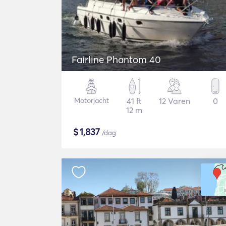
Fairline Phantom 40
Motorjacht
41 ft
12 Varen
0
12 m
$
1,837
/dag