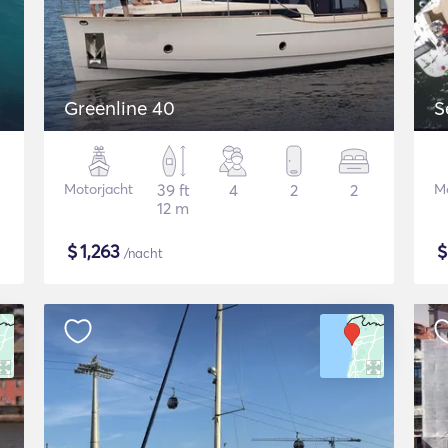
Greenline 40
S
Motorjacht
39 ft
4
2
2
Mo
12 m
$
1,263
/nacht