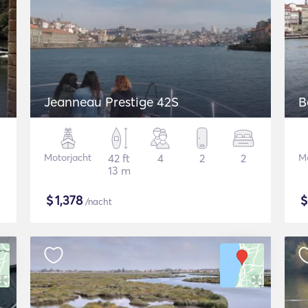
Jeanneau Prestige 42S
B
Motorjacht
42 ft
4
2
2
M
13 m
$
1,378
/nacht