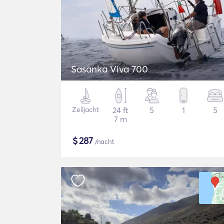
Sasanka Viva 700
Zeiljacht
24 ft
5
1
5
7 m
$
287
/nacht