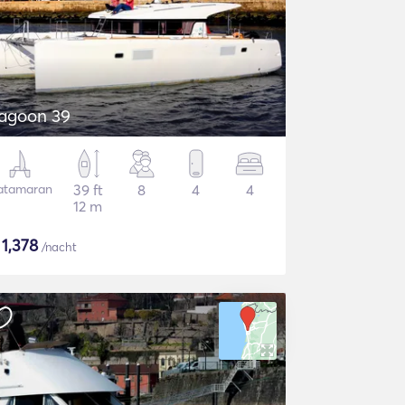
agoon 39
atamaran
39 ft
8
4
4
12 m
$
1,378
/nacht