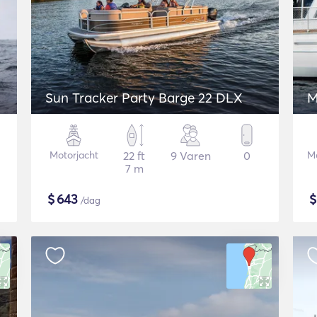
Sun Tracker Party Barge 22 DLX
M
Motorjacht
22 ft
9 Varen
0
Mo
7 m
$
643
/dag