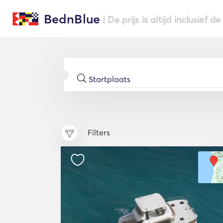
BednBlue
| De prijs is altijd inclusief 
Filters