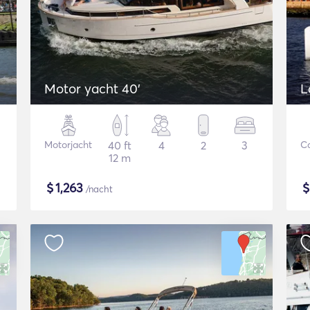
Motor yacht 40'
L
Motorjacht
40 ft
4
2
3
C
12 m
$
1,263
/nacht