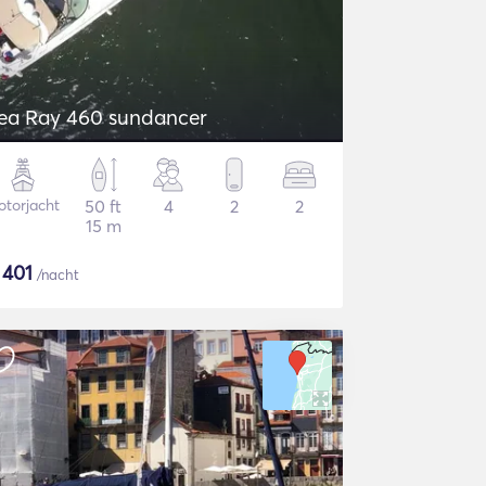
ea Ray 460 sundancer
torjacht
50 ft
4
2
2
15 m
$
401
/nacht