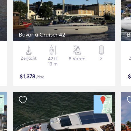
Bavaria Cruiser 42
B
Zeiljacht
42 ft
8 Varen
3
Z
13 m
$
1,378
/dag