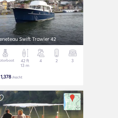
eneteau Swift Trawler 42
otorboot
42 ft
4
2
3
13 m
$
1,378
/nacht