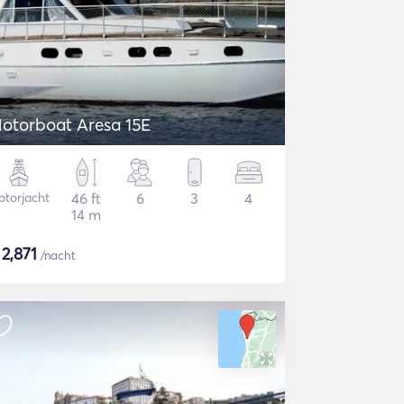
otorboat Aresa 15E
torjacht
46 ft
6
3
4
14 m
$
2,871
/nacht