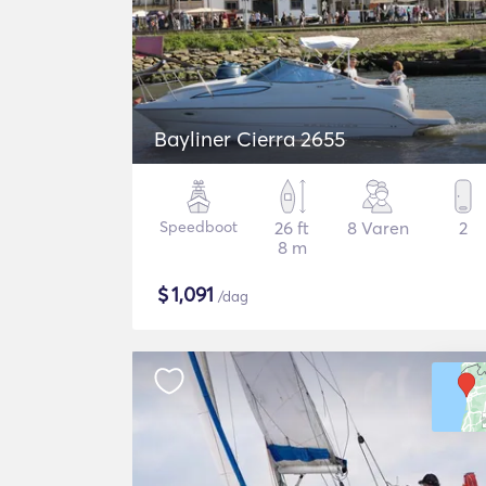
Bayliner Cierra 2655
Speedboot
26 ft
8 Varen
2
8 m
$
1,091
/dag