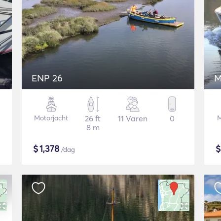
ENP 26
M
Motorjacht
26 ft
11 Varen
0
M
8 m
$
1,378
/dag