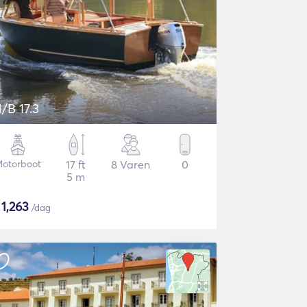
/B 17.3
otorboot
17 ft
8 Varen
0
5 m
$
1,263
/dag