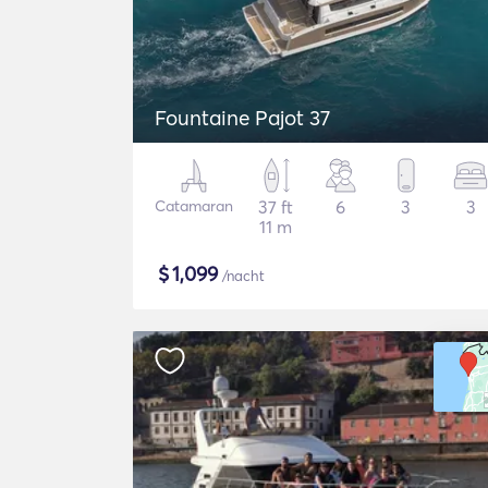
Fountaine Pajot 37
Catamaran
37 ft
6
3
3
11 m
$
1,099
/nacht