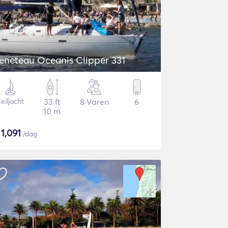
eneteau Oceanis Clipper 331
eiljacht
33 ft
8 Varen
6
10 m
$
1,091
/dag