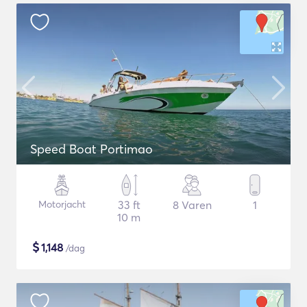
Speed Boat Portimao
Motorjacht
33 ft
8 Varen
1
10 m
$
1,148
/dag