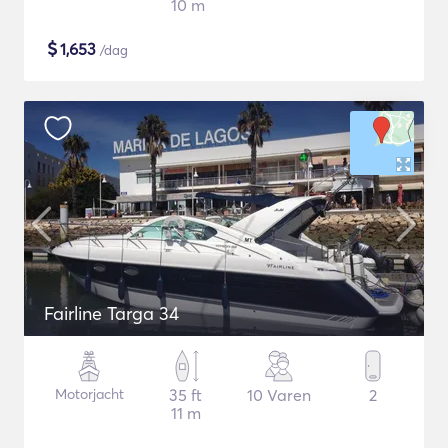
10 m
$
1,653
/dag
Fairline Targa 34
Motorjacht
35 ft
10 Varen
2
11 m