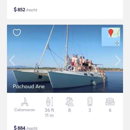
$
852
/nacht
Pachoud Ane
Catamaran
36 ft
8
3
6
11 m
$
884
/nacht