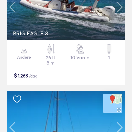
BRIG EAGLE 8
Andere
26 ft
10 Varen
1
8 m
$
1,263
/dag