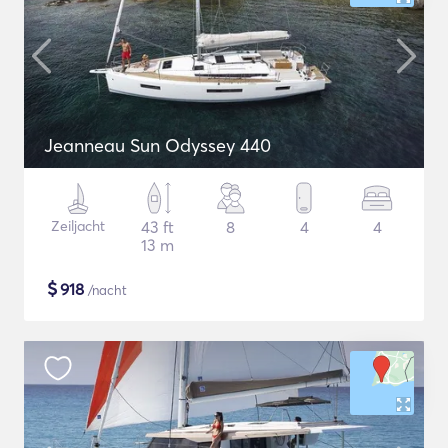
Jeanneau Sun Odyssey 440
Zeiljacht
43 ft
8
4
4
13 m
$
918
/nacht