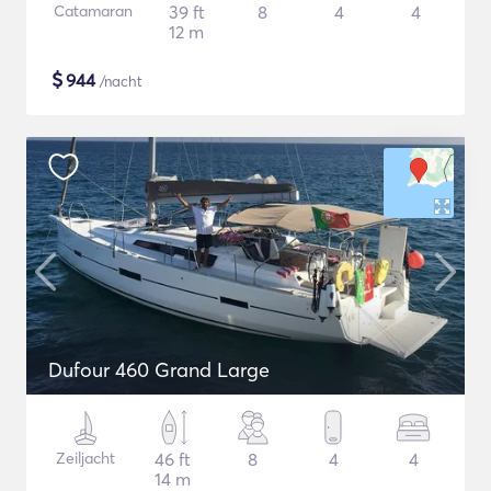
Catamaran
39 ft
8
4
4
12 m
$
944
/nacht
Dufour 460 Grand Large
Zeiljacht
46 ft
8
4
4
14 m