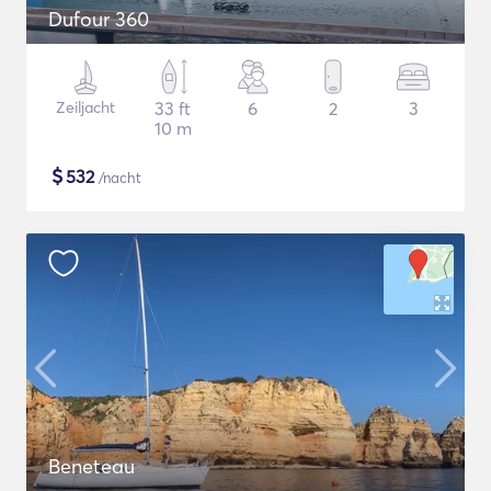
Dufour 360
Zeiljacht
33 ft
6
2
3
10 m
$
532
/nacht
Beneteau