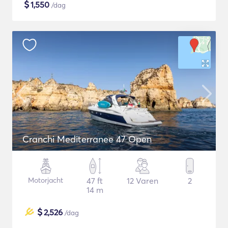
$
1,550
/dag
Cranchi Mediterranee 47 Open
Motorjacht
47 ft
12 Varen
2
14 m
$
2,526
/dag