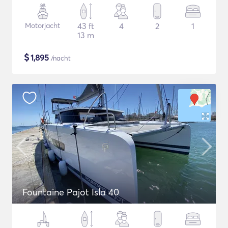
Motorjacht
43 ft
4
2
1
13 m
$
1,895
/nacht
Fountaine Pajot Isla 40