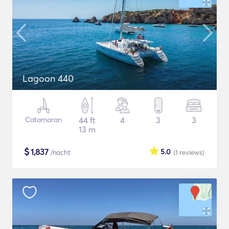
Lagoon 440
Catamaran
44 ft
4
3
3
13 m
$
1,837
5.0
/nacht
(1
reviews
)