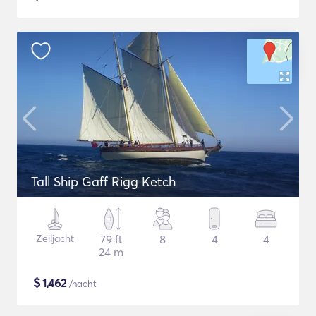
Tall Ship Gaff Rigg Ketch
Zeiljacht
79 ft
8
4
4
24 m
$
1,462
/nacht