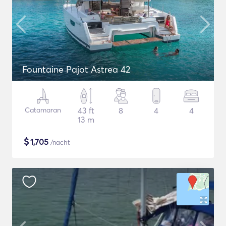
Fountaine Pajot Astrea 42
Catamaran
43 ft
8
4
4
13 m
$
1,705
/nacht