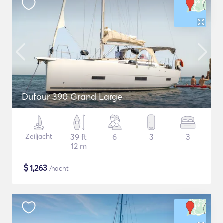
Dufour 390 Grand Large
Zeiljacht
39 ft
6
3
3
12 m
$
1,263
/nacht