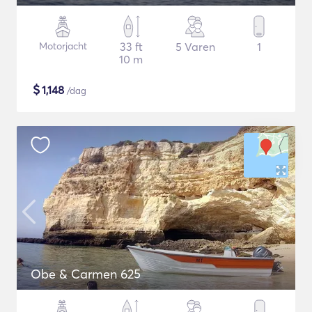
Motorjacht
33 ft
5 Varen
1
10 m
$
1,148
/dag
Obe & Carmen 625