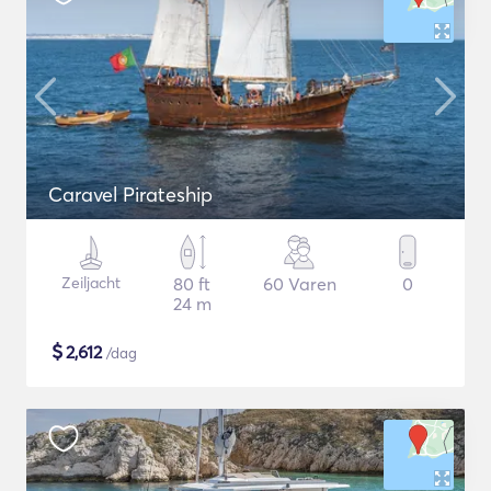
Caravel Pirateship
Zeiljacht
80 ft
60 Varen
0
24 m
$
2,612
/dag