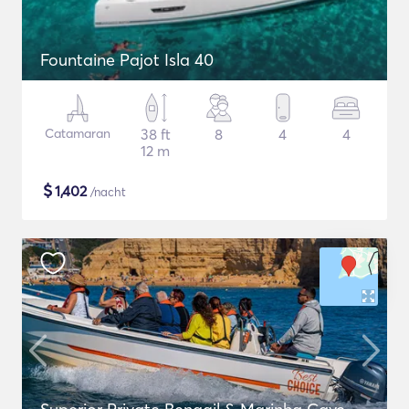
Fountaine Pajot Isla 40
Catamaran
38 ft
8
4
4
12 m
$
1,402
/nacht