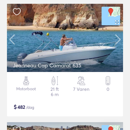
Jeanneau Cap Camarat 635
Motorboot
21 ft
7 Varen
0
6 m
$
482
/dag