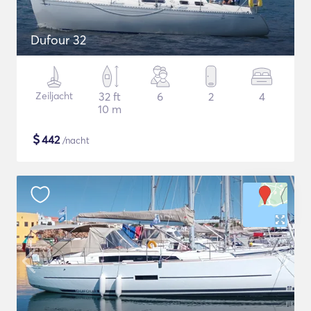
Dufour 32
Zeiljacht
32 ft
6
2
4
10 m
$
442
/nacht