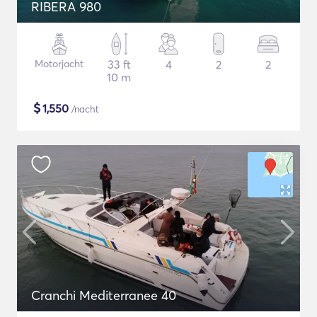
RIBERA 980
Motorjacht
33 ft
4
2
2
10 m
$
1,550
/nacht
Cranchi Mediterranee 40