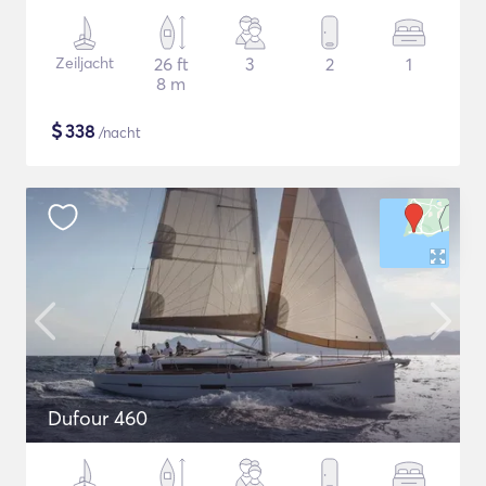
Zeiljacht
26 ft
3
2
1
8 m
$
338
/nacht
Dufour 460