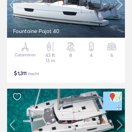
Fountaine Pajot 40
Catamaran
43 ft
8
4
6
13 m
$
1,311
/nacht