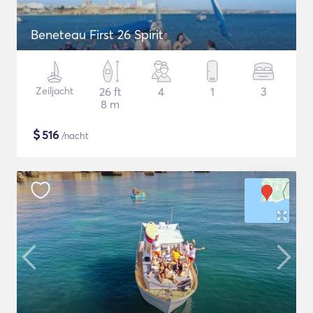
Beneteau First 26 Spirit
Zeiljacht
26 ft
4
1
3
8 m
$
516
/nacht