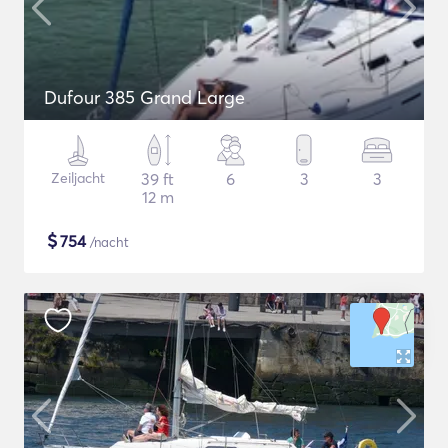
Dufour 385 Grand Large
Zeiljacht
39 ft
6
3
3
12 m
$
754
/nacht