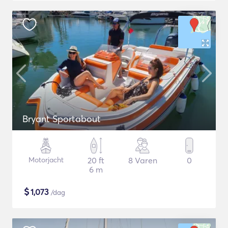
Bryant Sportabout
Motorjacht
20 ft
8 Varen
0
6 m
$
1,073
/dag