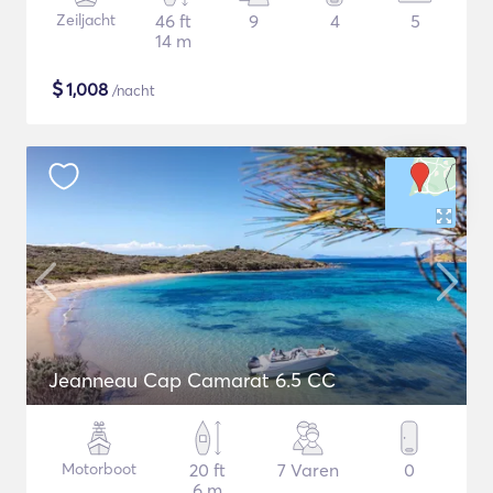
Zeiljacht
46 ft
9
4
5
14 m
$
1,008
/nacht
Jeanneau Cap Camarat 6.5 CC
Motorboot
20 ft
7 Varen
0
6 m