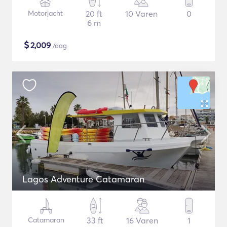
Motorjacht
20 ft
10 Varen
0
6 m
$
2,009
/dag
Lagos Adventure Catamaran
Catamaran
33 ft
16 Varen
1