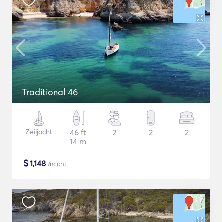
Traditional 46
Zeiljacht
46 ft
2
2
2
14 m
$
1,148
/nacht