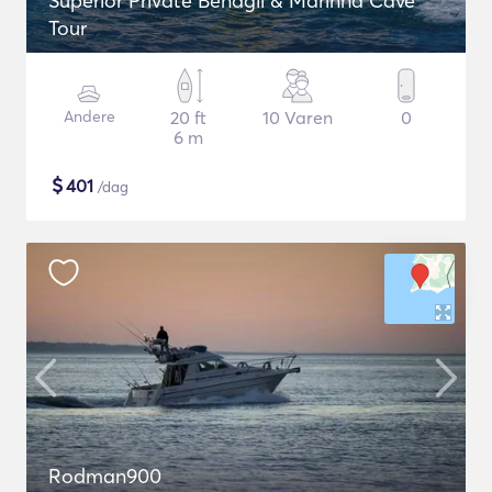
Superior Private Benagil & Marinha Cave
Tour
Andere
20 ft
10 Varen
0
6 m
$
401
/dag
Rodman900