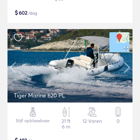
$
602
/dag
Tiger Marine 620 PL
Stijf opblaasbaar
21 ft
12 Varen
0
6 m