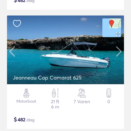
$
482
/dag
Jeanneau Cap Camarat 625
Motorboot
21 ft
7 Varen
0
6 m
$
482
/dag