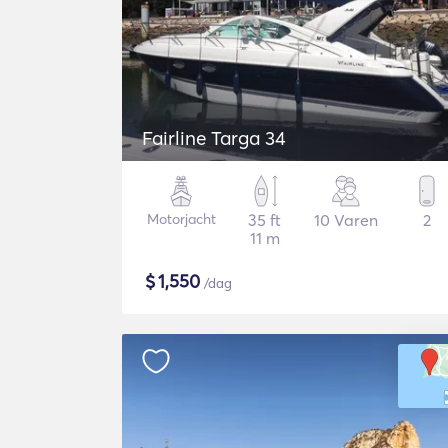
Fairline Targa 34
Motorjacht
35 ft
10 Varen
2
11 m
$
1,550
/dag