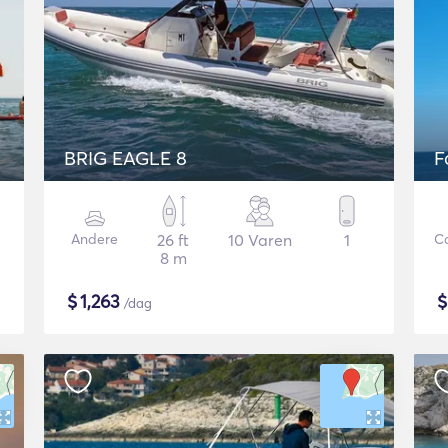
BRIG EAGLE 8
F
Andere
26 ft
10 Varen
1
C
8 m
$
1,263
/dag