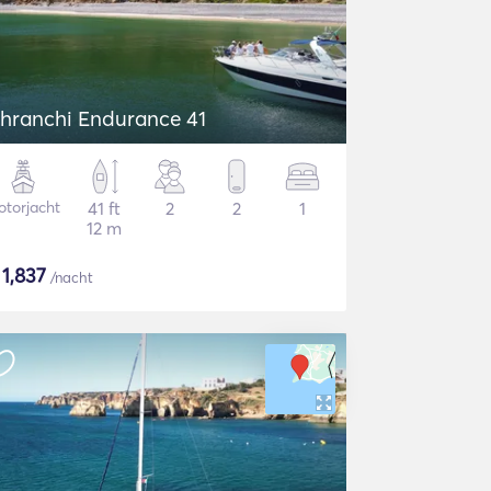
hranchi Endurance 41
torjacht
41 ft
2
2
1
12 m
$
1,837
/nacht