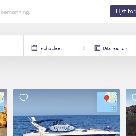
Lijst t
de bemanning.