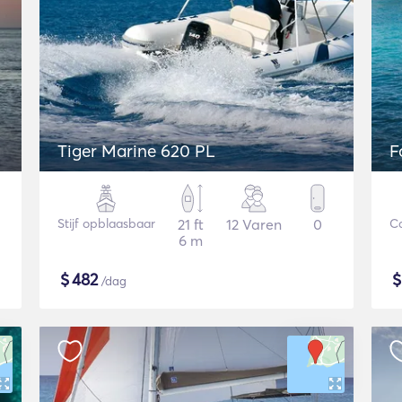
Tiger Marine 620 PL
F
Stijf opblaasbaar
21 ft
12 Varen
0
C
6 m
$
482
/dag