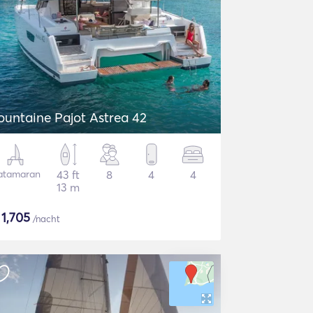
ountaine Pajot Astrea 42
atamaran
43 ft
8
4
4
13 m
$
1,705
/nacht