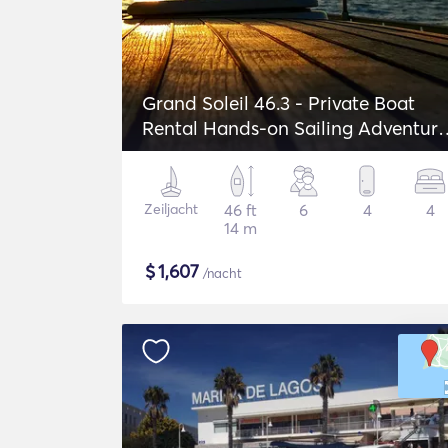
Grand Soleil 46.3 - Private Boat
Rental Hands-on Sailing Adventure
in Lagos
Zeiljacht
46 ft
6
4
4
14 m
$
1,607
/nacht