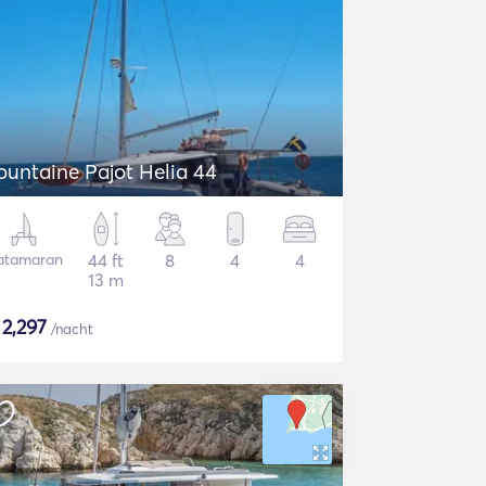
ountaine Pajot Helia 44
atamaran
44 ft
8
4
4
13 m
$
2,297
/nacht