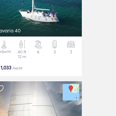
avaria 40
iljacht
40 ft
6
3
3
12 m
$
1,033
/nacht