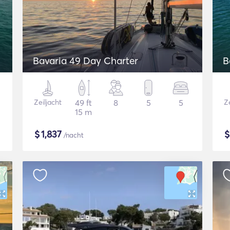
Bavaria 49 Day Charter
B
Zeiljacht
49 ft
8
5
5
Ze
15 m
$
1,837
/nacht