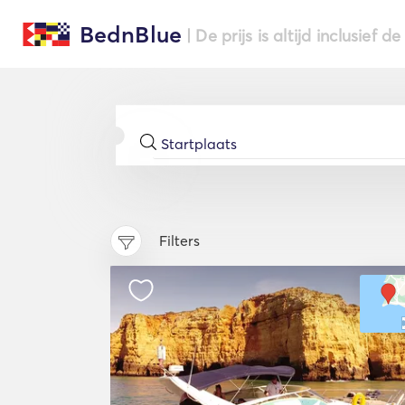
BednBlue
| De prijs is altijd inclusief 
Filters