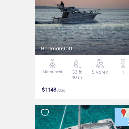
Rodman900
Motorjacht
33 ft
5 Varen
1
10 m
$
1,148
/dag