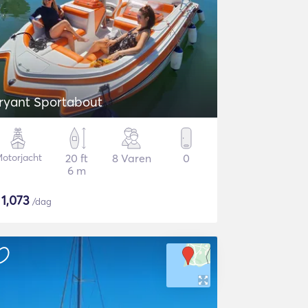
ryant Sportabout
otorjacht
20 ft
8 Varen
0
6 m
$
1,073
/dag