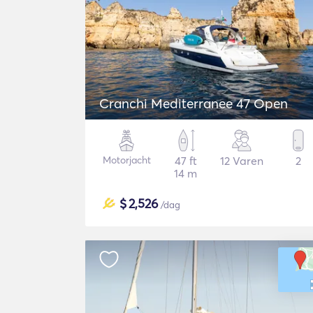
Cranchi Mediterranee 47 Open
Motorjacht
47 ft
12 Varen
2
14 m
$
2,526
/dag