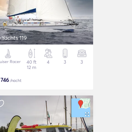
-Yachts 119
uiser Racer
40 ft
4
3
3
12 m
$
746
/nacht