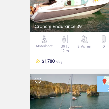
Cranchi Endurance 39
Motorboot
39 ft
8 Varen
0
12 m
$
1,780
/dag