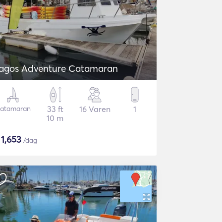
agos Adventure Catamaran
atamaran
33 ft
16 Varen
1
10 m
$
1,653
/dag