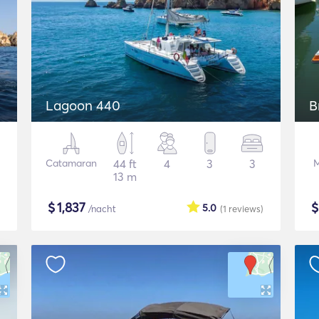
Lagoon 440
B
Catamaran
44 ft
4
3
3
M
13 m
$
1,837
5.0
/nacht
(1
reviews
)