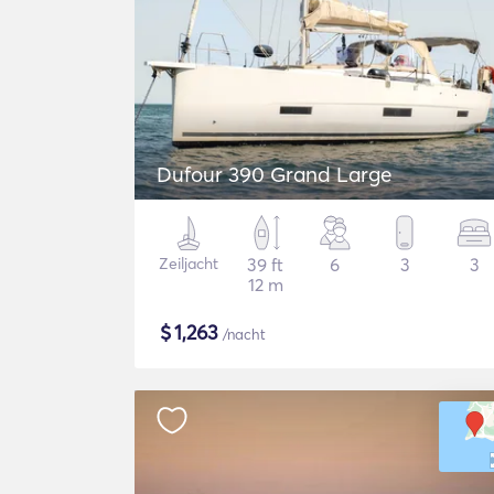
Dufour 390 Grand Large
Zeiljacht
39 ft
6
3
3
12 m
$
1,263
/nacht