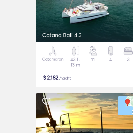
Catana Bali 4.3
Catamaran
43 ft
11
4
3
13 m
$
2,182
/nacht