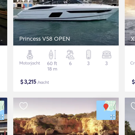
Princess V58 OPEN
X
Motorjacht
60 ft
6
3
3
Cr
18 m
$
3,215
/nacht