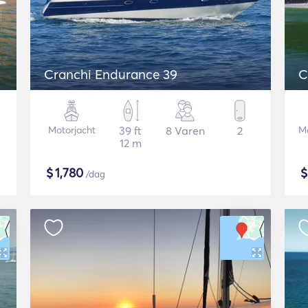
Cranchi Endurance 39
C
Motorjacht
39 ft
8 Varen
2
Mo
12 m
$
1,780
/dag