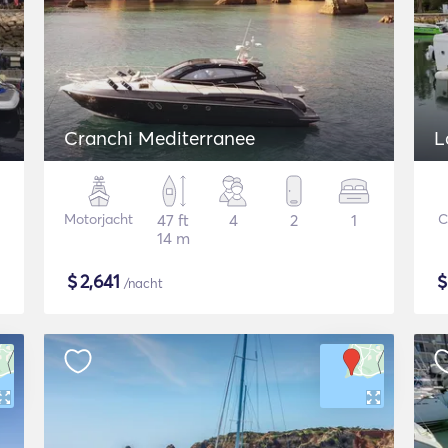
Cranchi Mediterranee
L
Motorjacht
47 ft
4
2
1
C
14 m
$
2,641
/nacht