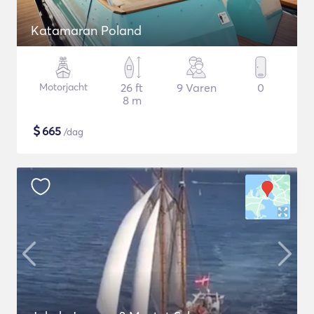
Katamaran Poland
Motorjacht
26 ft
9 Varen
0
8 m
$
665
/dag