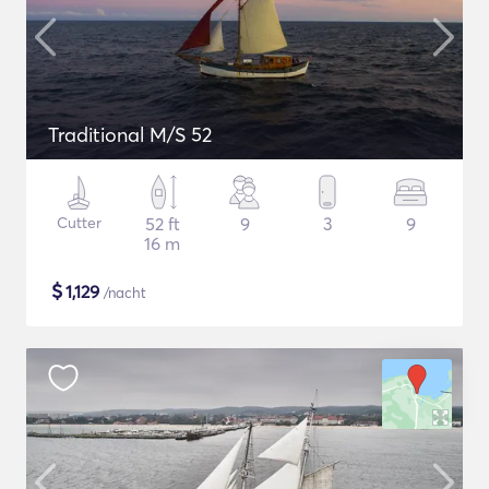
Traditional M/S 52
Cutter
52 ft
9
3
9
16 m
$
1,129
/nacht