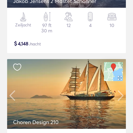
Jakob Jensens 2 Mastet Schonner
Zeiljacht
97 ft
12
4
10
30 m
$
4,148
/nacht
Choren Design 210