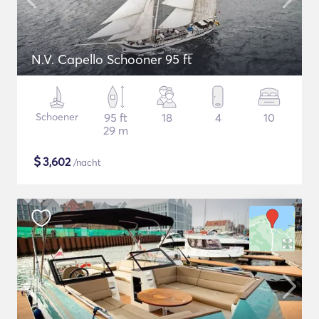
N.V. Capello Schooner 95 ft
Schoener
95 ft
18
4
10
29 m
$
3,602
/nacht