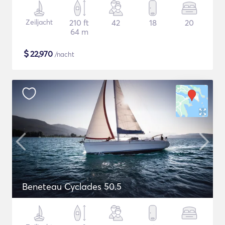
Zeiljacht
210 ft
42
18
20
64 m
$
22,970
/nacht
Beneteau Cyclades 50.5