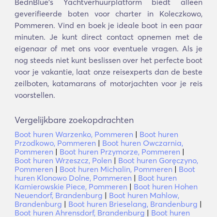
BednBlue's Yachtverhuurplatform biedt alleen
geverifieerde boten voor charter in Koleczkowo,
Pommeren. Vind en boek je ideale boot in een paar
minuten. Je kunt direct contact opnemen met de
eigenaar of met ons voor eventuele vragen. Als je
nog steeds niet kunt beslissen over het perfecte boot
voor je vakantie, laat onze reisexperts dan de beste
zeilboten, katamarans of motorjachten voor je reis
voorstellen.
Vergelijkbare zoekopdrachten
Boot huren Warzenko, Pommeren
|
Boot huren
Przodkowo, Pommeren
|
Boot huren Owczarnia,
Pommeren
|
Boot huren Przymorze, Pommeren
|
Boot huren Wrzeszcz, Polen
|
Boot huren Goręczyno,
Pommeren
|
Boot huren Michalin, Pommeren
|
Boot
huren Klonowo Dolne, Pommeren
|
Boot huren
Kamierowskie Piece, Pommeren
|
Boot huren Hohen
Neuendorf, Brandenburg
|
Boot huren Mahlow,
Brandenburg
|
Boot huren Brieselang, Brandenburg
|
Boot huren Ahrensdorf, Brandenburg
|
Boot huren