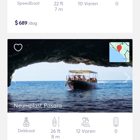
Speedboot
22 ft
10 Varen
0
7 m
$
689
/dag
Neumplast Pasara
Dekboot
26 ft
12 Varen
0
8 m