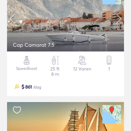
Cap Camarat 7.5
Speedboot
25 ft
12 Varen
1
8 m
$
861
/dag