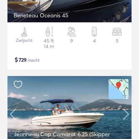
Beneteau Oceanis 45
Zeiljacht
45 ft
9
4
5
14 m
$
729
/nacht
Jeanneau Cap Camarat 6.25 (Skipper