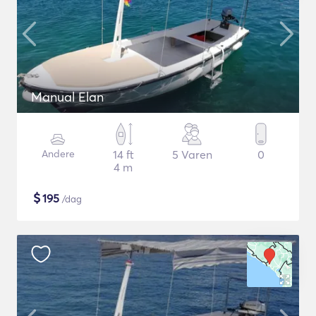
Manual Elan
Andere
14 ft
5 Varen
0
4 m
$
195
/dag