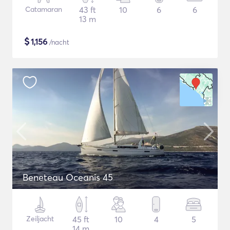
Catamaran
43 ft
10
6
6
13 m
$
1,156
/nacht
Beneteau Oceanis 45
Zeiljacht
45 ft
10
4
5
14 m