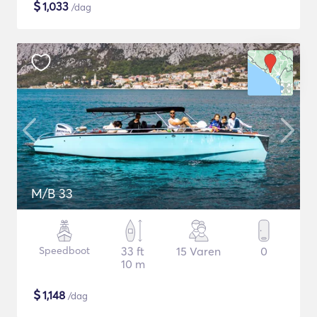
$
1,033
/dag
M/B 33
Speedboot
33 ft
15 Varen
0
10 m
$
1,148
/dag