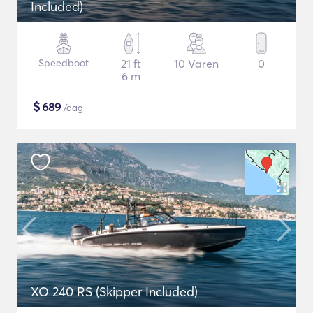
Included)
Speedboot
21 ft
10 Varen
0
6 m
$
689
/dag
XO 240 RS (Skipper Included)