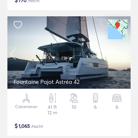
$
770
/nacht
Fountaine Pajot Astréa 42
Catamaran
41 ft
10
6
6
12 m
$
1,065
/nacht