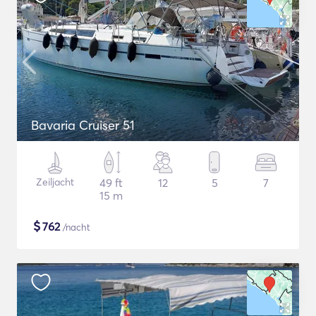
Bavaria Cruiser 51
Zeiljacht
49 ft
12
5
7
15 m
$
762
/nacht