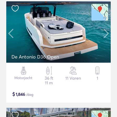
De Antonio D36 Open
Motorjacht
36 ft
11 Varen
1
11 m
$
1,846
/dag