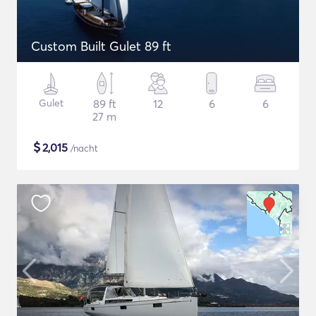
Custom Built Gulet 89 ft
Gulet
89 ft
12
6
6
27 m
$
2,015
/nacht