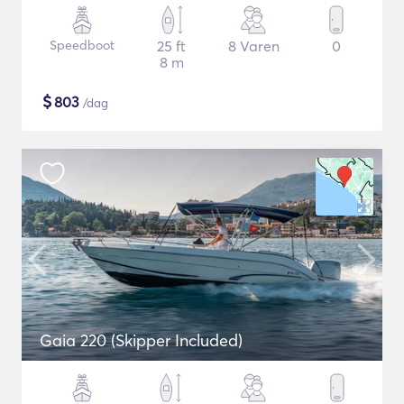
Speedboot
25 ft
8 Varen
0
8 m
$
803
/dag
Gaia 220 (Skipper Included)