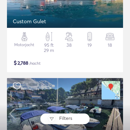
Custom Gulet
Motorjacht
95 ft
38
19
18
29 m
$
2,788
/nacht
Filters