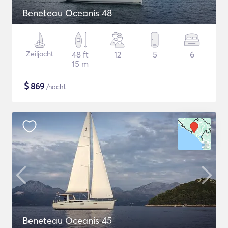
Beneteau Oceanis 48
Zeiljacht
48 ft
12
5
6
15 m
$
869
/nacht
Beneteau Oceanis 45