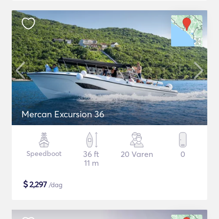
Mercan Excursion 36
Speedboot
36 ft
20 Varen
0
11 m
$
2,297
/dag