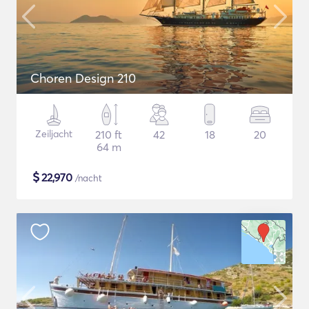
Choren Design 210
Zeiljacht
210 ft
42
18
20
64 m
$
22,970
/nacht