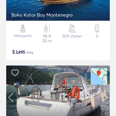
Boka Kotor Bay Montenegro
Motorjacht
98 ft
200 Varen
0
30 m
$
2,495
/dag