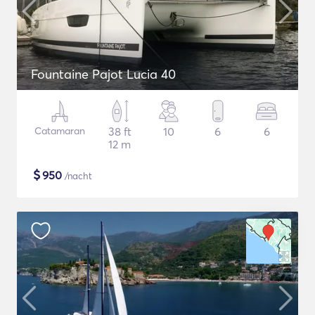
Fountaine Pajot Lucia 40
Catamaran
38 ft
10
6
6
12 m
$
950
/nacht