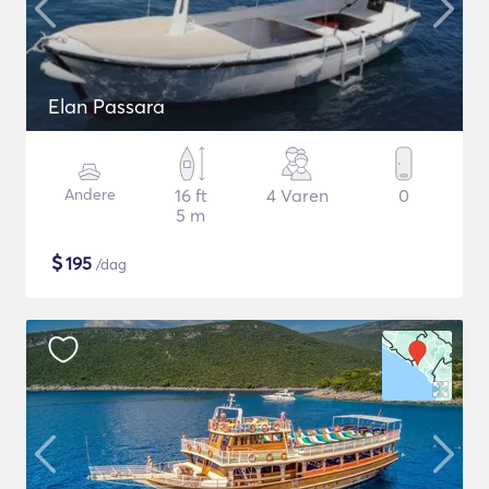
Elan Passara
Andere
16 ft
4 Varen
0
5 m
$
195
/dag