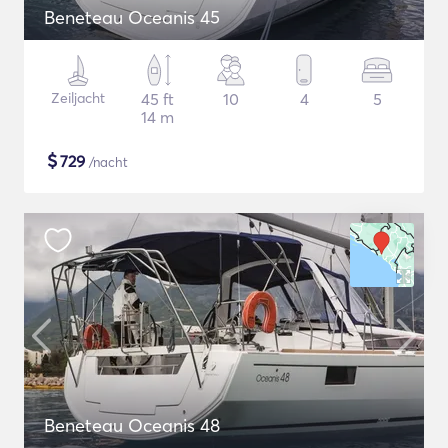
Beneteau Oceanis 45
Zeiljacht
45 ft
10
4
5
14 m
$
729
/nacht
Beneteau Oceanis 48