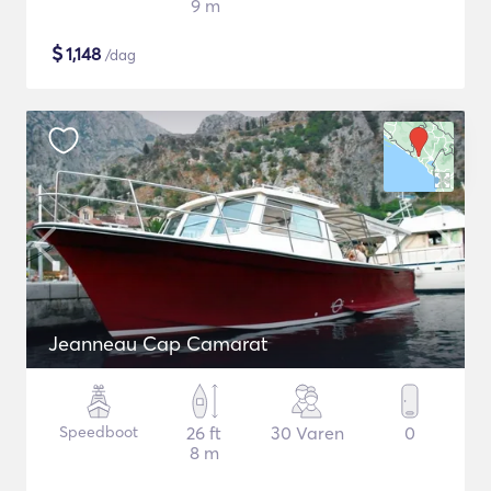
9 m
$
1,148
/dag
Jeanneau Cap Camarat
Speedboot
26 ft
30 Varen
0
8 m