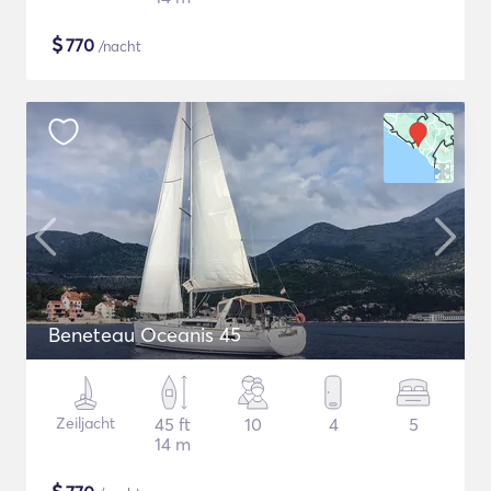
$
770
/nacht
Beneteau Oceanis 45
Zeiljacht
45 ft
10
4
5
14 m