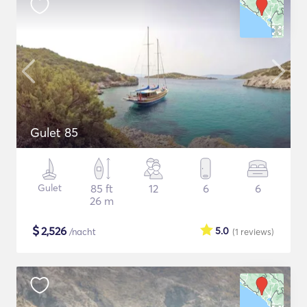
Gulet 85
Gulet
85 ft
12
6
6
26 m
$
2,526
5.0
/nacht
(1
reviews
)