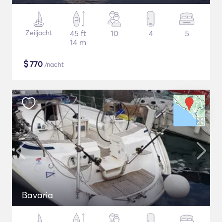
Zeiljacht
45 ft
10
4
5
14 m
$
770
/nacht
Bavaria