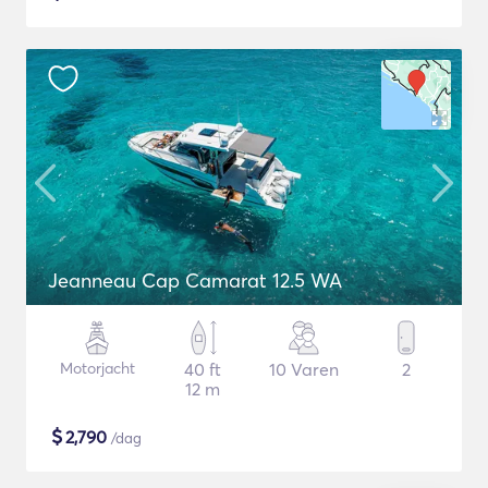
Jeanneau Cap Camarat 12.5 WA
Motorjacht
40 ft
10 Varen
2
12 m
$
2,790
/dag