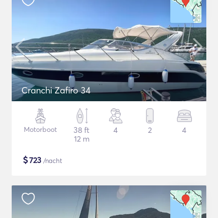
Cranchi Zafiro 34
Motorboot
38 ft
4
2
4
12 m
$
723
/nacht