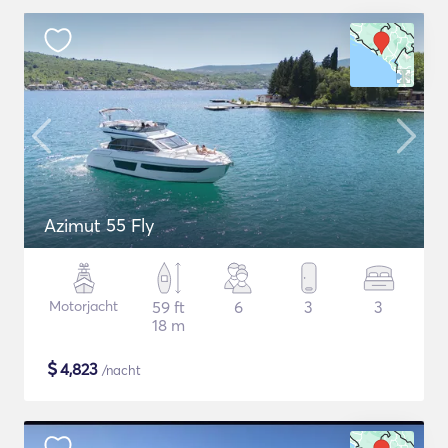
Azimut 55 Fly
Motorjacht
59 ft
6
3
3
18 m
$
4,823
/nacht