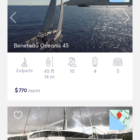
Beneteau Oceanis 45
Zeiljacht
45 ft
10
4
5
14 m
$
770
/nacht