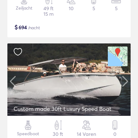
Zeiljacht
49 ft
10
5
5
15 m
$
694
/nacht
Custom made 30ft Luxury Speed Boat
Speedboot
30 ft
14 Varen
0