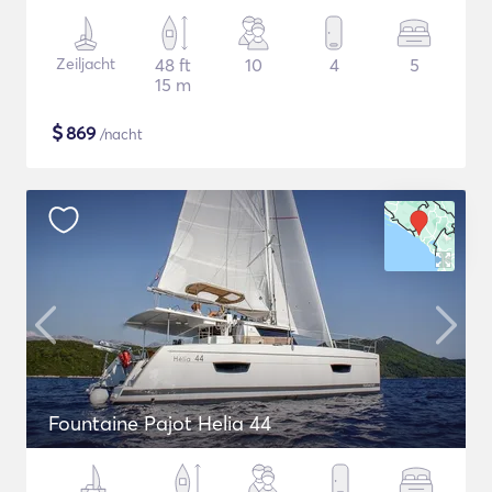
Zeiljacht
48 ft
10
4
5
15 m
$
869
/nacht
Fountaine Pajot Helia 44