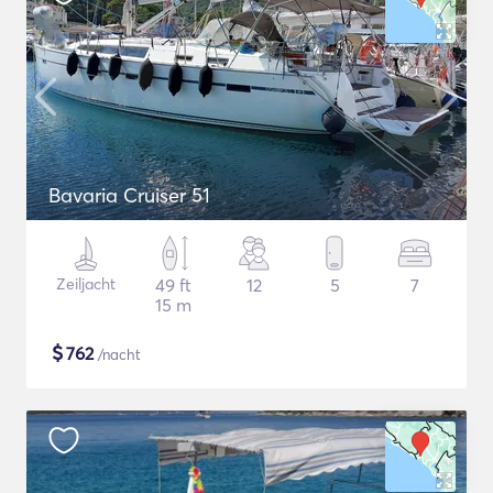
Bavaria Cruiser 51
Zeiljacht
49 ft
12
5
7
15 m
$
762
/nacht