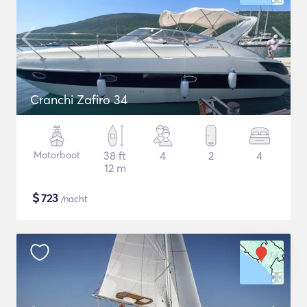
Cranchi Zafiro 34
Motorboot
38 ft
4
2
4
12 m
$
723
/nacht