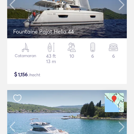
Fountaine Pajot Helia 44
Catamaran
43 ft
10
6
6
13 m
$
1,156
/nacht