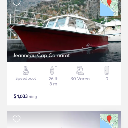
Jeanneau Cap Camarat
Speedboot
26 ft
30 Varen
0
8 m
$
1,033
/dag