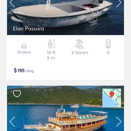
Elan Passara
Andere
16 ft
4 Varen
0
5 m
$
195
/dag