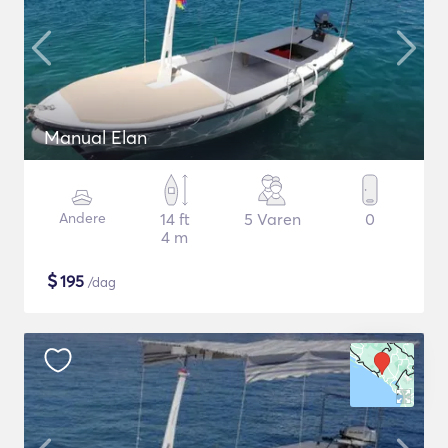
Manual Elan
Andere
14 ft
5 Varen
0
4 m
$
195
/dag