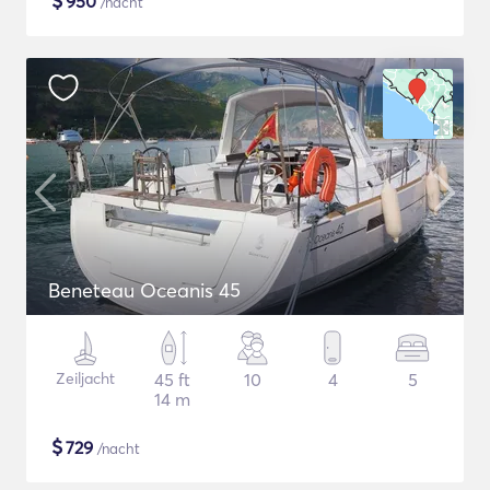
$
950
/nacht
Beneteau Oceanis 45
Zeiljacht
45 ft
10
4
5
14 m
$
729
/nacht