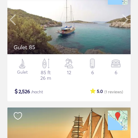
Gulet 85
Gulet
85 ft
12
6
6
26 m
$
2,526
5.0
/nacht
(1
reviews
)