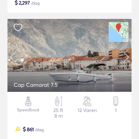
$
2,297
/dag
Cap Camarat 7.5
Speedboot
25 ft
12 Varen
1
8 m
$
861
/dag