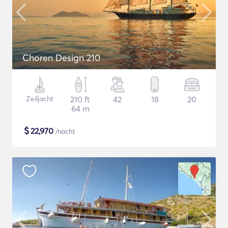
Choren Design 210
Zeiljacht
210 ft
42
18
20
64 m
$
22,970
/nacht