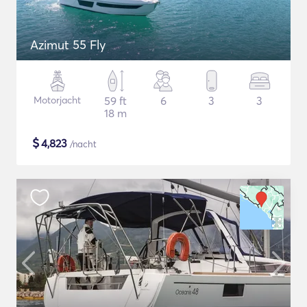
Azimut 55 Fly
Motorjacht
59 ft
6
3
3
18 m
$
4,823
/nacht