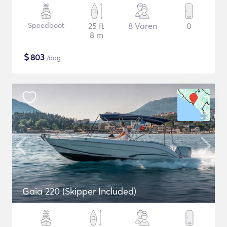
Speedboot
25 ft
8 Varen
0
8 m
$
803
/dag
Gaia 220 (Skipper Included)