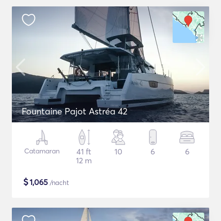
Fountaine Pajot Astréa 42
Catamaran
41 ft
10
6
6
12 m
$
1,065
/nacht