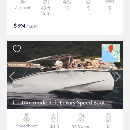
Zeiljacht
49 ft
10
5
5
15 m
$
694
/nacht
Custom made 30ft Luxury Speed Boat
Speedboot
30 ft
14 Varen
0