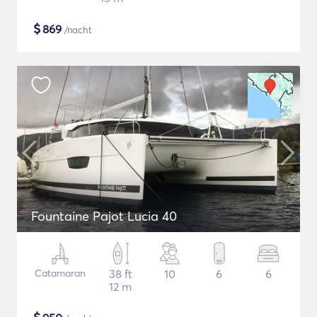
$
869
/nacht
Fountaine Pajot Lucia 40
Catamaran
38 ft
10
6
6
12 m