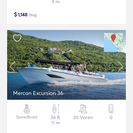
9 m
$
1,148
/dag
Mercan Excursion 36
Speedboot
36 ft
20 Varen
0
11 m