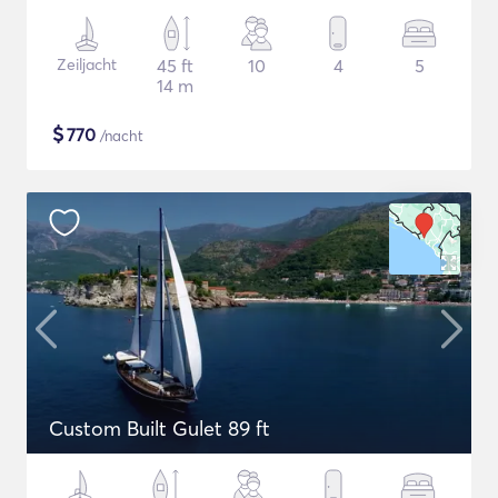
Zeiljacht
45 ft
10
4
5
14 m
$
770
/nacht
Custom Built Gulet 89 ft