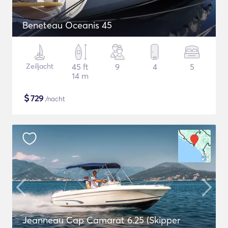
Beneteau Oceanis 45
Zeiljacht
45 ft
9
4
5
14 m
$
729
/nacht
Jeanneau Cap Camarat 6.25 (Skipper