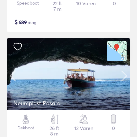
Speedboot
22 ft
10 Varen
0
7 m
$
689
/dag
Neumplast Pasara
Dekboot
26 ft
12 Varen
0
8 m