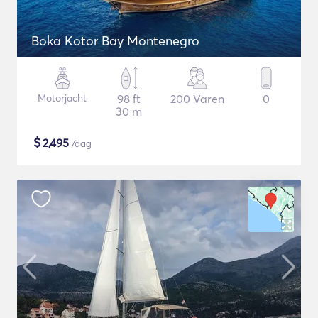
Boka Kotor Bay Montenegro
Motorjacht
98 ft
200 Varen
0
30 m
$
2,495
/dag