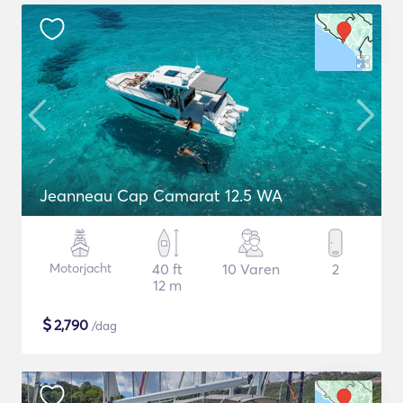
Jeanneau Cap Camarat 12.5 WA
Motorjacht
40 ft
10 Varen
2
12 m
$
2,790
/dag