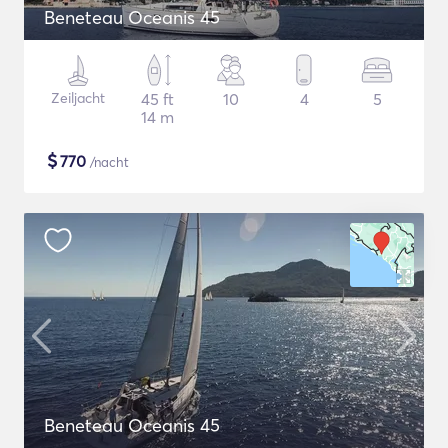
Beneteau Oceanis 45
Zeiljacht
45 ft
10
4
5
14 m
$
770
/nacht
Beneteau Oceanis 45