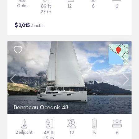
Gulet
89 ft
12
6
6
27 m
$
2,015
/nacht
Beneteau Oceanis 48
Zeiljacht
48 ft
12
5
6
15 m