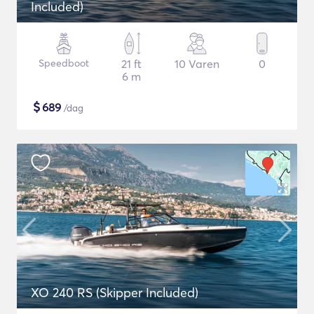
Included)
Speedboot
21 ft
10 Varen
0
6 m
$
689
/dag
XO 240 RS (Skipper Included)