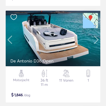
De Antonio D36 Open
Motorjacht
36 ft
11 Varen
1
11 m
$
1,846
/dag