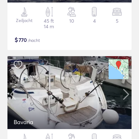
Zeiljacht
45 ft
10
4
5
14 m
$
770
/nacht
Bavaria