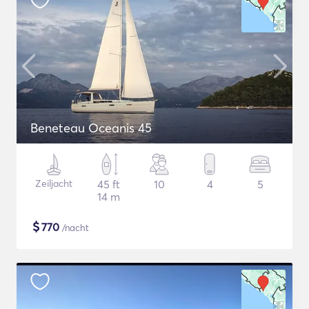
Beneteau Oceanis 45
Zeiljacht
45 ft
10
4
5
14 m
$
770
/nacht