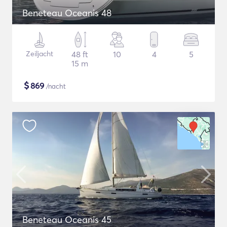
Beneteau Oceanis 48
Zeiljacht
48 ft
10
4
5
15 m
$
869
/nacht
Beneteau Oceanis 45