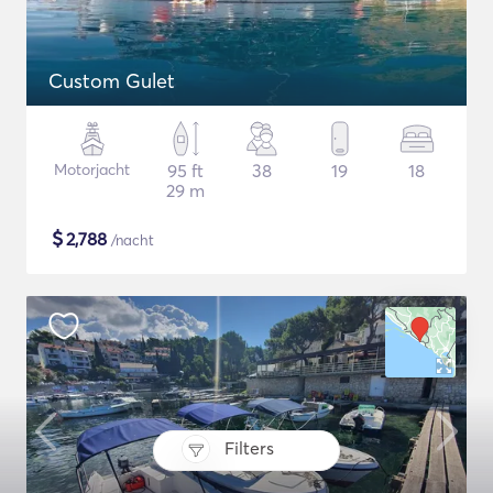
Custom Gulet
Motorjacht
95 ft
38
19
18
29 m
$
2,788
/nacht
Filters