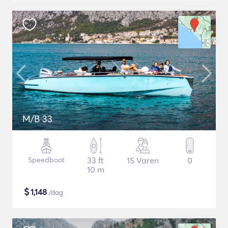
M/B 33
Speedboot
33 ft
15 Varen
0
10 m
$
1,148
/dag