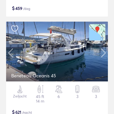
$
459
/dag
Beneteau Oceanis 45
Zeiljacht
45 ft
6
3
3
14 m
$
621
/nacht