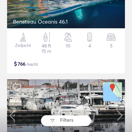
Beneteau Oceanis 46.1
Zeiljacht
48 ft
10
4
5
15 m
$
766
/nacht
Filters