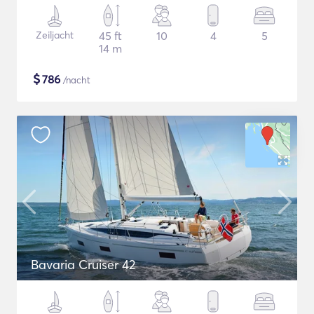
Zeiljacht
45 ft
10
4
5
14 m
$
786
/nacht
Bavaria Cruiser 42