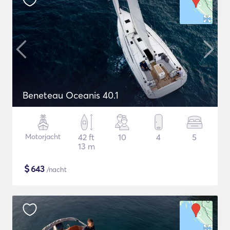
Beneteau Oceanis 40.1
Motorjacht
42 ft
10
4
5
13 m
$
643
/nacht