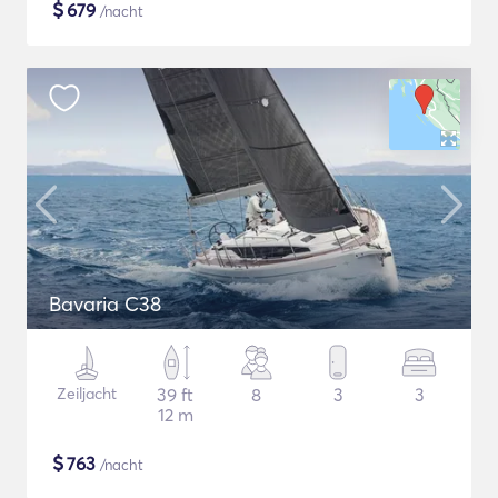
$
679
/nacht
Bavaria C38
Zeiljacht
39 ft
8
3
3
12 m
$
763
/nacht