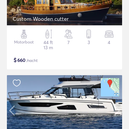
Custom Wooden cutter
Motorboot
44 ft
7
3
4
13 m
$
660
/nacht