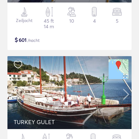
Zeiljacht
45 ft
10
4
5
14 m
$
601
/nacht
TURKEY GULET