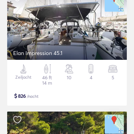
Elan Impression 45.1
Zeiljacht
46 ft
10
4
5
14 m
$
826
/nacht