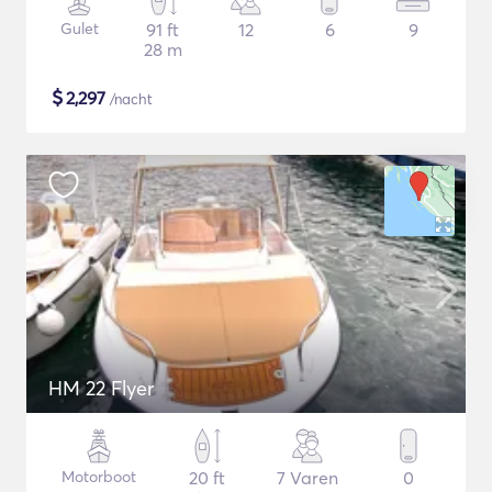
Gulet
91 ft
12
6
9
28 m
$
2,297
/nacht
HM 22 Flyer
Motorboot
20 ft
7 Varen
0