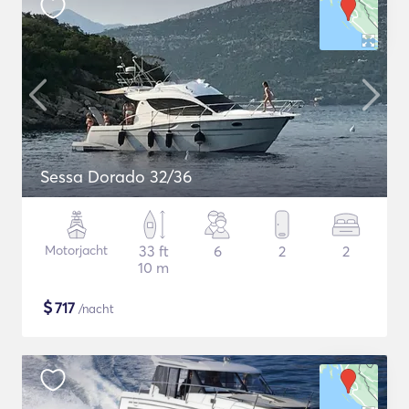
Sessa Dorado 32/36
Motorjacht
33 ft
6
2
2
10 m
$
717
/nacht