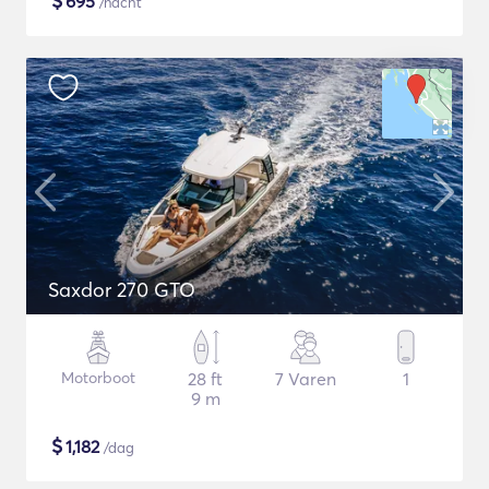
$
695
/nacht
Saxdor 270 GTO
Motorboot
28 ft
7 Varen
1
9 m
$
1,182
/dag