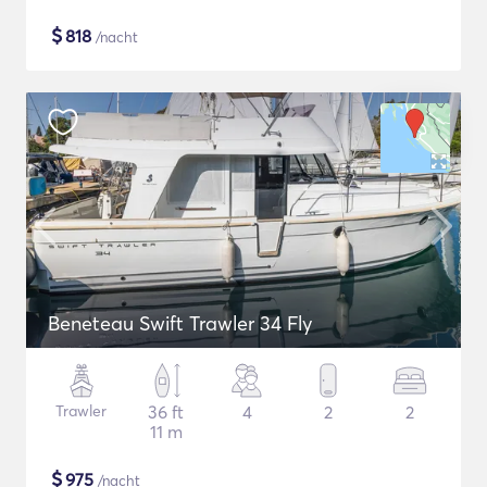
$
818
/nacht
Beneteau Swift Trawler 34 Fly
Trawler
36 ft
4
2
2
11 m
$
975
/nacht