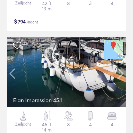
Zeiljacht
42 ft
8
3
4
13 m
$
794
/nacht
Elan Impression 45.1
Zeiljacht
46 ft
8
4
4
14 m