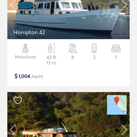
Hampton 42
Motorboot
42 ft
8
3
7
13 m
$
1,004
/nacht