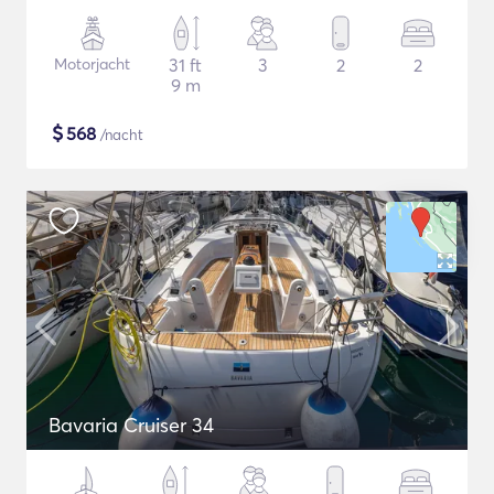
Motorjacht
31 ft
3
2
2
9 m
$
568
/nacht
Bavaria Cruiser 34