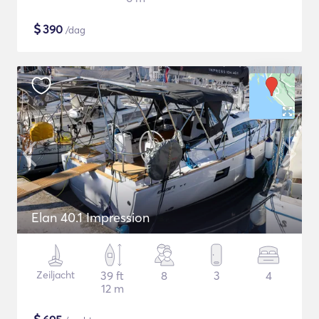
$
390
/dag
Elan 40.1 Impression
Zeiljacht
39 ft
8
3
4
12 m