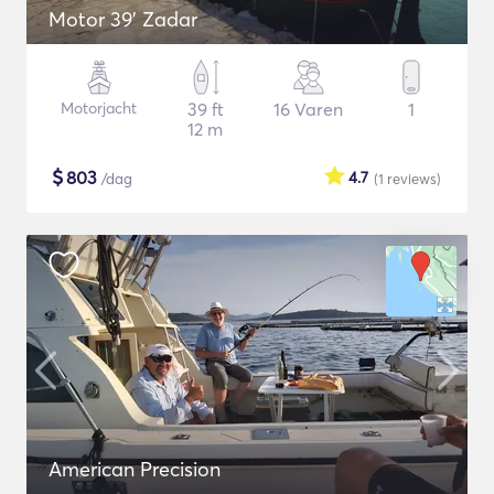
Motor 39' Zadar
Motorjacht
39 ft
16 Varen
1
12 m
$
803
4.7
/dag
(1
reviews
)
American Precision