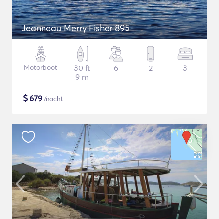
Jeanneau Merry Fisher 895
Motorboot
30 ft
6
2
3
9 m
$
679
/nacht