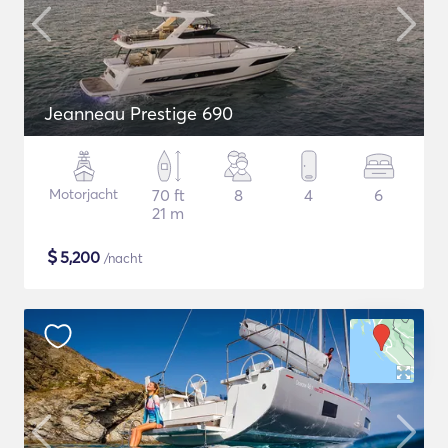
Jeanneau Prestige 690
Motorjacht
70 ft
8
4
6
21 m
$
5,200
/nacht