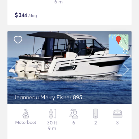
6 m
$
344
/dag
Jeanneau Merry Fisher 895
Motorboot
30 ft
6
2
3
9 m