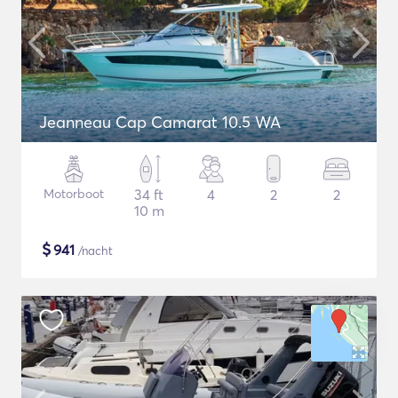
Jeanneau Cap Camarat 10.5 WA
Motorboot
34 ft
4
2
2
10 m
$
941
/nacht