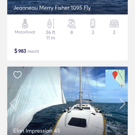
Jeanneau Merry Fisher 1095 Fly
Motorboot
36 ft
8
3
3
11 m
$
983
/nacht
Elan Impression 45