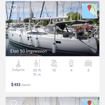
Elan 50 Impression
Zeiljacht
50 ft
10
4
5
15 m
$
933
/nacht