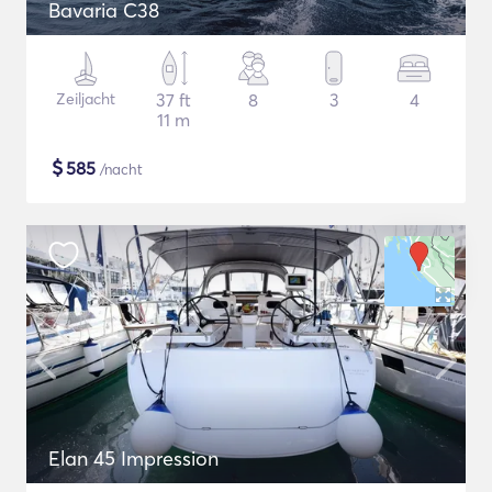
Bavaria C38
Zeiljacht
37 ft
8
3
4
11 m
$
585
/nacht
Elan 45 Impression