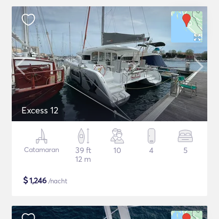
Excess 12
Catamaran
39 ft
10
4
5
12 m
$
1,246
/nacht