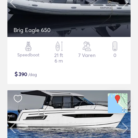
Brig Eagle 650
Speedboot
21 ft
7 Varen
0
6 m
$
390
/dag