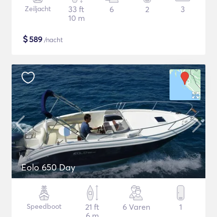
Zeiljacht
33 ft
6
2
3
10 m
$
589
/nacht
Eolo 650 Day
Speedboot
21 ft
6 Varen
1
6 m