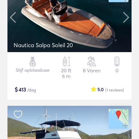
Nautica Salpa Soleil 20
Stijf opblaasbaar
20 ft
8 Varen
0
6 m
$
413
5.0
/dag
(1
reviews
)