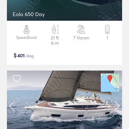
Eolo 650 Day
Speedboot
21 ft
7 Varen
1
6 m
$
401
/dag