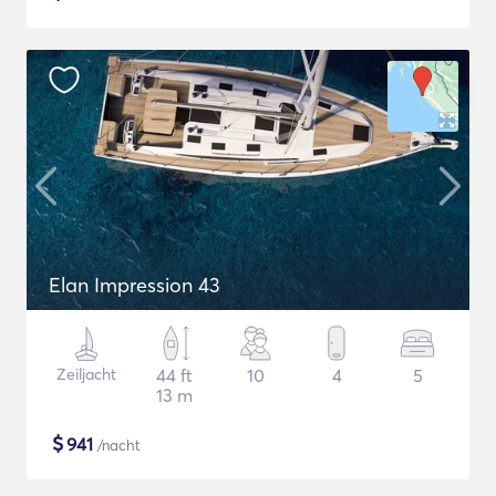
Elan Impression 43
Zeiljacht
44 ft
10
4
5
13 m
$
941
/nacht