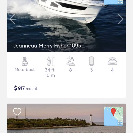
Jeanneau Merry Fisher 1095
Motorboot
34 ft
8
3
4
10 m
$
917
/nacht