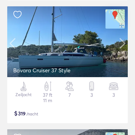
Bavara Cruiser 37 Style
Zeiljacht
37 ft
7
3
3
11 m
$
319
/nacht