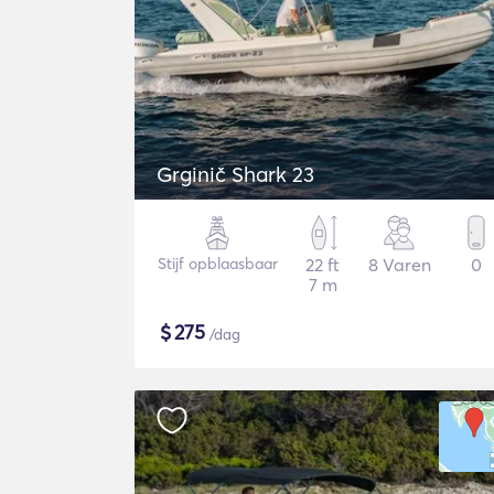
Grginič Shark 23
Stijf opblaasbaar
22 ft
8 Varen
0
7 m
$
275
/dag