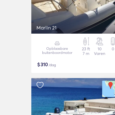
Marlin 21
Opblaasbare
23 ft
10
0
buitenboordmotor
7 m
Varen
$
310
/dag