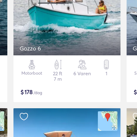
Gozzo 6
G
Motorboot
22 ft
6 Varen
1
S
7 m
$
178
/dag