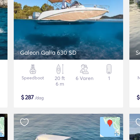
Galeon Galia 630 SD
S
Speedboot
20 ft
6 Varen
1
M
6 m
$
287
/dag