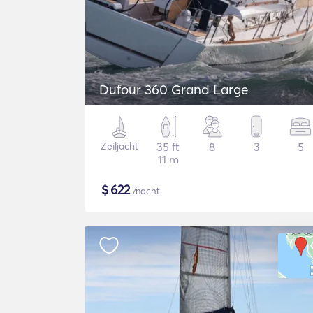
Dufour 360 Grand Large
Zeiljacht
35 ft
8
3
5
11 m
$
622
/nacht