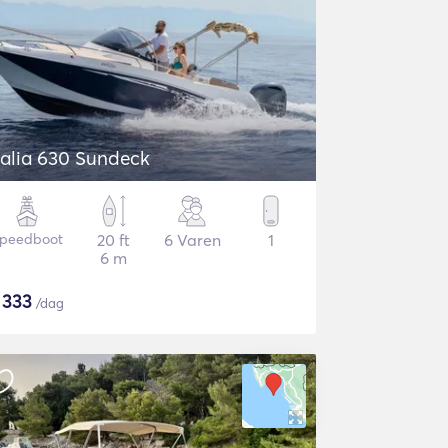
alia 630 Sundeck
peedboot
20 ft
6 Varen
1
6 m
$
333
/dag