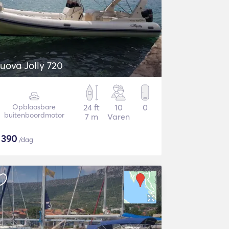
uova Jolly 720
Opblaasbare
24 ft
10
0
buitenboordmotor
7 m
Varen
$
390
/dag