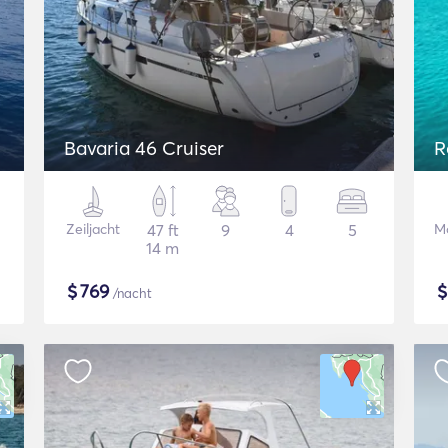
Bavaria 46 Cruiser
R
Zeiljacht
47 ft
9
4
5
Mo
14 m
$
769
/nacht