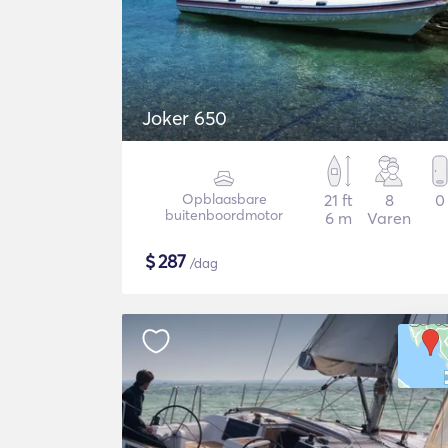
Joker 650
Opblaasbare
21 ft
8
0
buitenboordmotor
6 m
Varen
$
287
/dag