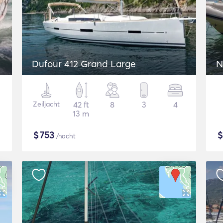
Dufour 412 Grand Large
N
Zeiljacht
42 ft
8
3
4
13 m
$
753
/nacht