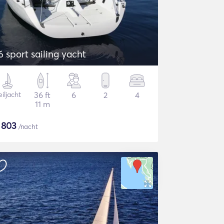
6 sport sailing yacht
iljacht
36 ft
6
2
4
11 m
$
803
/nacht