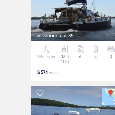
wissmann cat 35
Catamaran
35 ft
6
4
3
11 m
$
574
/nacht