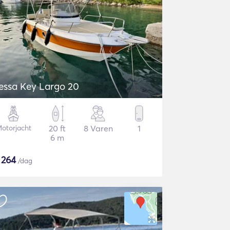
essa Key Largo 20
otorjacht
20 ft
8 Varen
1
6 m
$
264
/dag