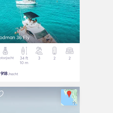
odman 36 Fly
torjacht
34 ft
3
2
2
10 m
$
918
/nacht