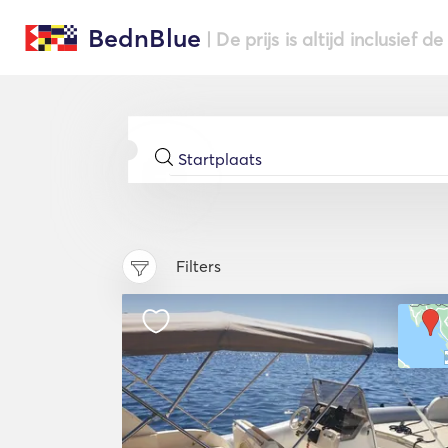
BednBlue
| De prijs is altijd inclusief 
Filters