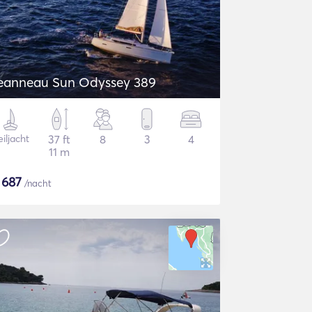
eanneau Sun Odyssey 389
iljacht
37 ft
8
3
4
11 m
$
687
/nacht