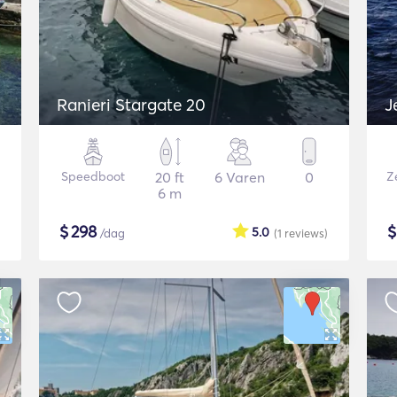
Ranieri Stargate 20
J
Speedboot
20 ft
6 Varen
0
Ze
6 m
$
298
5.0
/dag
(1
reviews
)