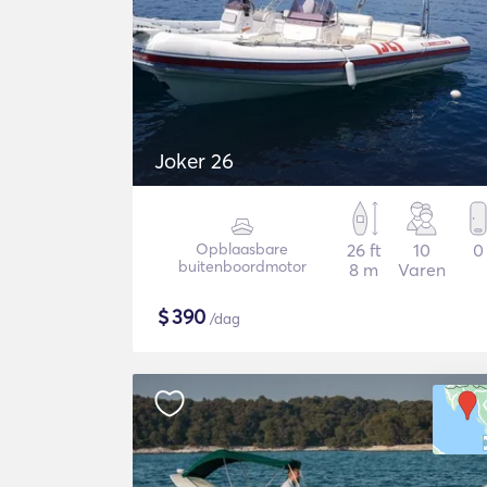
Joker 26
Opblaasbare
26 ft
10
0
buitenboordmotor
8 m
Varen
$
390
/dag