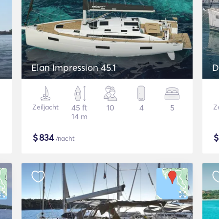
Elan Impression 45.1
D
Zeiljacht
45 ft
10
4
5
Ze
14 m
$
834
/nacht