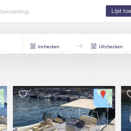
Lijst t
de bemanning.