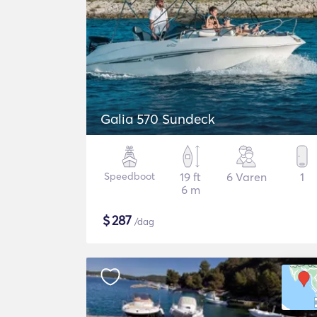
Galia 570 Sundeck
Speedboot
19 ft
6 Varen
1
6 m
$
287
/dag