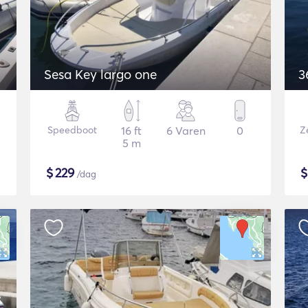
Sesa Key largo one
3
Speedboot
16 ft
6 Varen
0
Ze
5 m
$
229
/dag