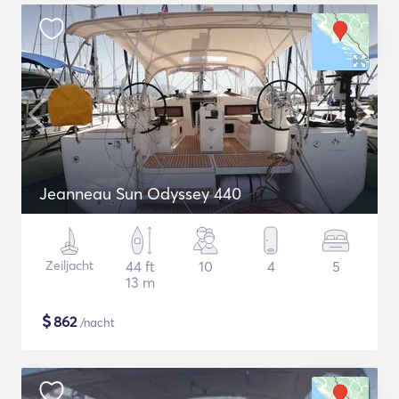
Jeanneau Sun Odyssey 440
Zeiljacht
44 ft
10
4
5
13 m
$
862
/nacht