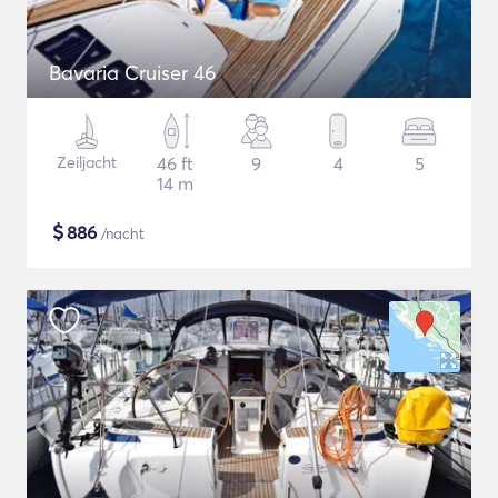
Bavaria Cruiser 46
Zeiljacht
46 ft
9
4
5
14 m
$
886
/nacht