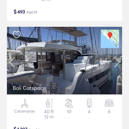
$
493
/nacht
Bali Catspace
Catamaran
40 ft
10
4
6
12 m