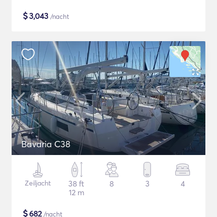
$
3,043
/nacht
Bavaria C38
Zeiljacht
38 ft
8
3
4
12 m
$
682
/nacht