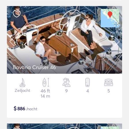
Bavaria Cruiser 46
Zeiljacht
46 ft
9
4
5
14 m
$
886
/nacht