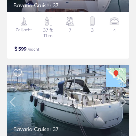
Bavaria Cruiser 37
Zeiljacht
37 ft
7
3
4
11 m
$
599
/nacht
Bavaria Cruiser 37