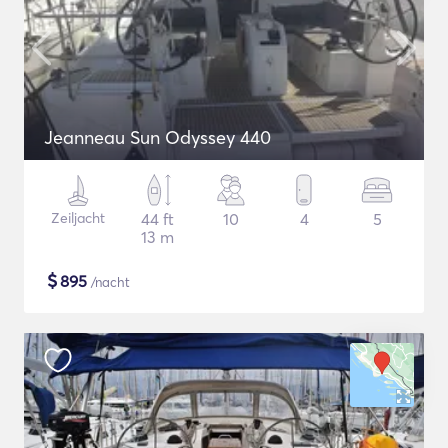
Jeanneau Sun Odyssey 440
Zeiljacht
44 ft
10
4
5
13 m
$
895
/nacht