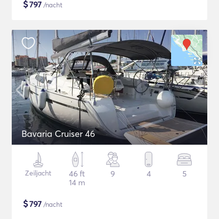
$
797
/nacht
Bavaria Cruiser 46
Zeiljacht
46 ft
9
4
5
14 m
$
797
/nacht