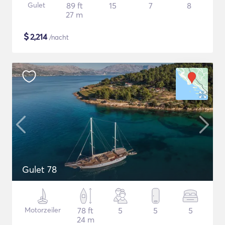
Gulet
89 ft
15
7
8
27 m
$
2,214
/nacht
Gulet 78
Motorzeiler
78 ft
5
5
5
24 m