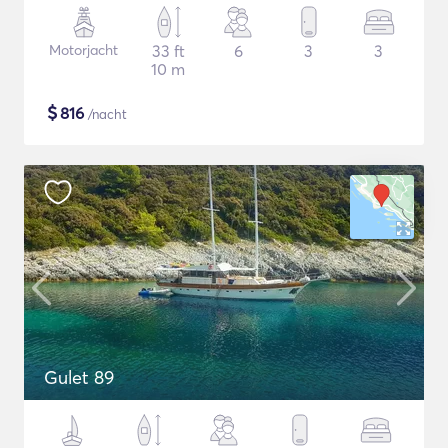
Motorjacht
33 ft
6
3
3
10 m
$
816
/nacht
Gulet 89