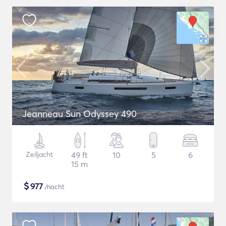
Jeanneau Sun Odyssey 490
Zeiljacht
49 ft
10
5
6
15 m
$
977
/nacht