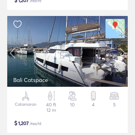
$
1,207
/nacht
Bali Catspace
Catamaran
40 ft
10
4
5
12 m
$
1,207
/nacht