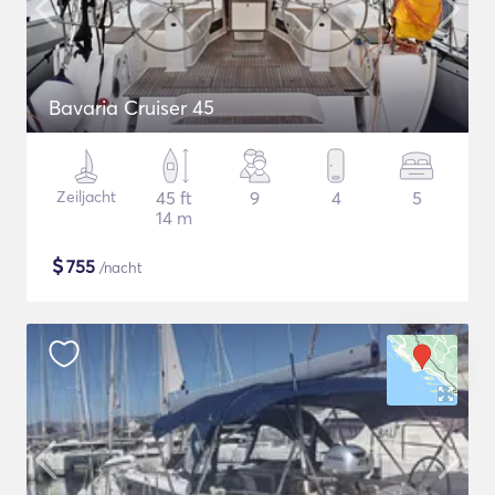
Bavaria Cruiser 45
Zeiljacht
45 ft
9
4
5
14 m
$
755
/nacht