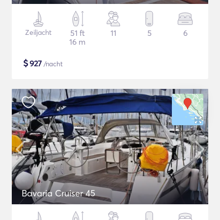
Zeiljacht
51 ft
11
5
6
16 m
$
927
/nacht
Bavaria Cruiser 45