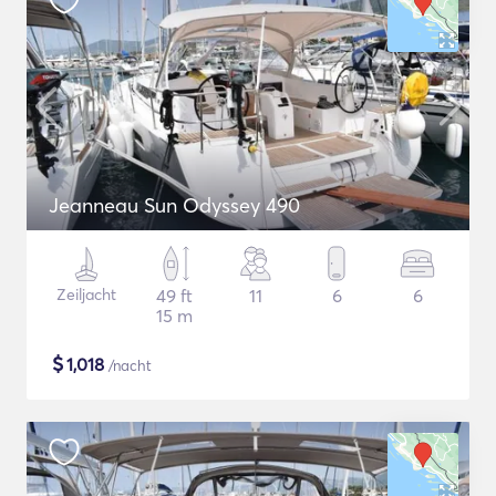
Jeanneau Sun Odyssey 490
Zeiljacht
49 ft
11
6
6
15 m
$
1,018
/nacht