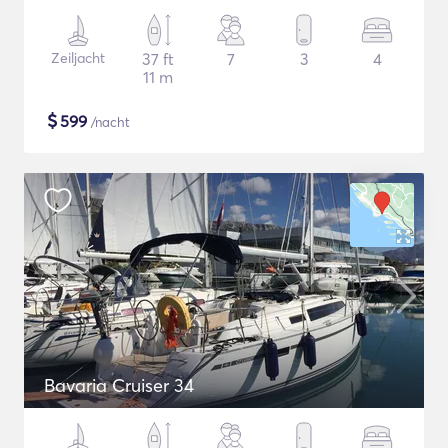
Zeiljacht
37 ft
7
3
4
11 m
$
599
/nacht
Bavaria Cruiser 34