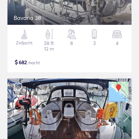
Bavaria 38
Zeiljacht
38 ft
8
3
4
12 m
$
682
/nacht