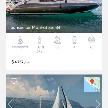
Sunseeker Manhattan 84
Motorjacht
87 ft
8
4
6
27 m
$
4,757
/nacht