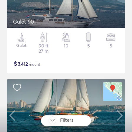
Gulet 90
Gulet
90 ft
10
5
5
27 m
$
3,412
/nacht
Filters