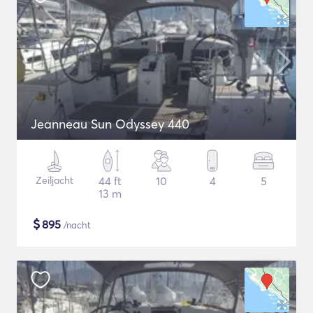
Jeanneau Sun Odyssey 440
Zeiljacht
44 ft
10
4
5
13 m
$
895
/nacht