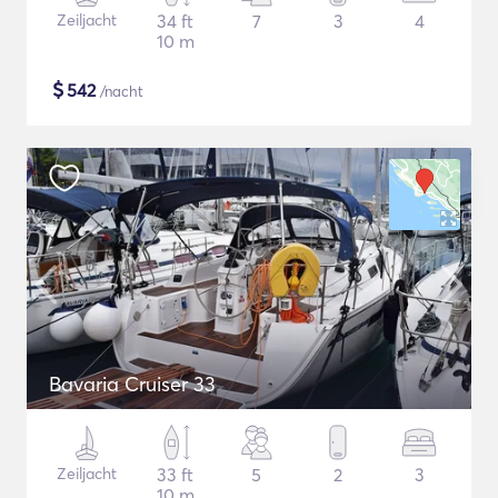
Zeiljacht
34 ft
7
3
4
10 m
$
542
/nacht
Bavaria Cruiser 33
Zeiljacht
33 ft
5
2
3
10 m