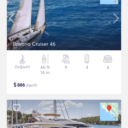
Bavaria Cruiser 46
Zeiljacht
46 ft
9
4
4
14 m
$
886
/nacht