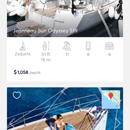
Jeanneau Sun Odyssey 519
Zeiljacht
51 ft
11
6
6
16 m
$
1,058
/nacht