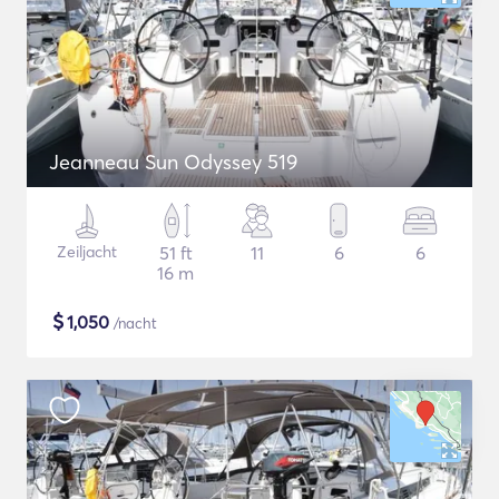
Jeanneau Sun Odyssey 519
Zeiljacht
51 ft
11
6
6
16 m
$
1,050
/nacht