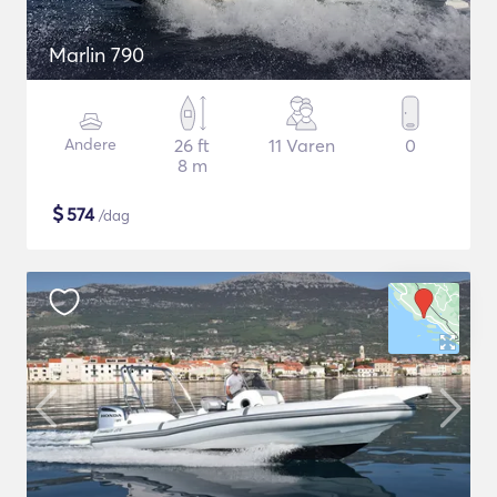
Marlin 790
Andere
26 ft
11 Varen
0
8 m
$
574
/dag