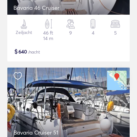
Bavaria 46 Cruiser
Zeiljacht
46 ft
9
4
5
14 m
$
640
/nacht
Bavaria Cruiser 51