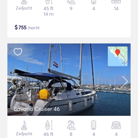
Zeiljacht
45 ft
9
4
14
14 m
$
755
/nacht
Bavaria Cruiser 46
Zeiljacht
46 ft
8
4
4