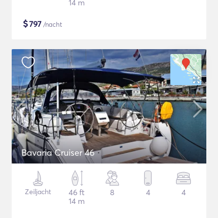
14 m
$
797
/nacht
Bavaria Cruiser 46
Zeiljacht
46 ft
8
4
4
14 m