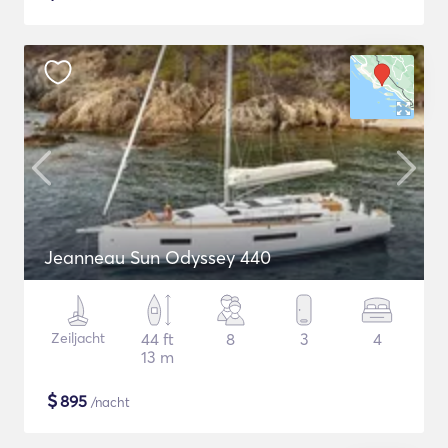
Jeanneau Sun Odyssey 440
Zeiljacht
44 ft
8
3
4
13 m
$
895
/nacht