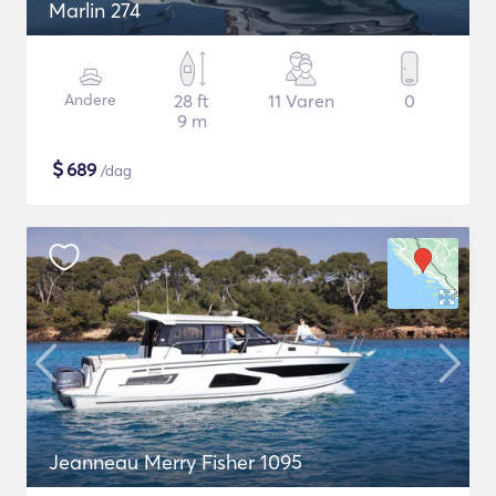
Marlin 274
Andere
28 ft
11 Varen
0
9 m
$
689
/dag
Jeanneau Merry Fisher 1095