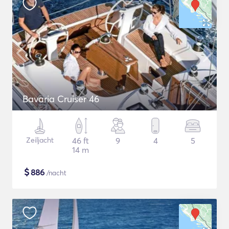
Bavaria Cruiser 46
Zeiljacht
46 ft
9
4
5
14 m
$
886
/nacht