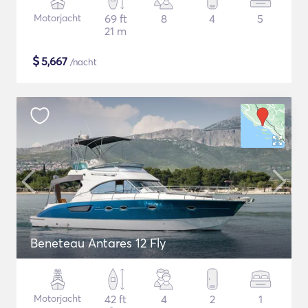
Motorjacht
69 ft
8
4
5
21 m
$
5,667
/nacht
Beneteau Antares 12 Fly
Motorjacht
42 ft
4
2
1