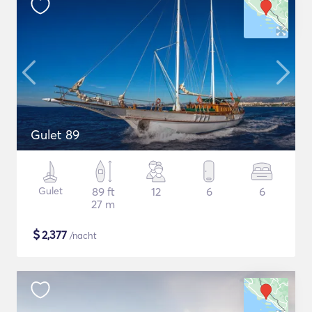
Gulet 89
Gulet
89 ft
12
6
6
27 m
$
2,377
/nacht