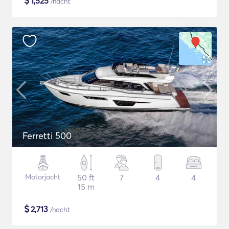
$
1,525
/nacht
Ferretti 500
Motorjacht
50 ft
7
4
4
15 m
$
2,713
/nacht