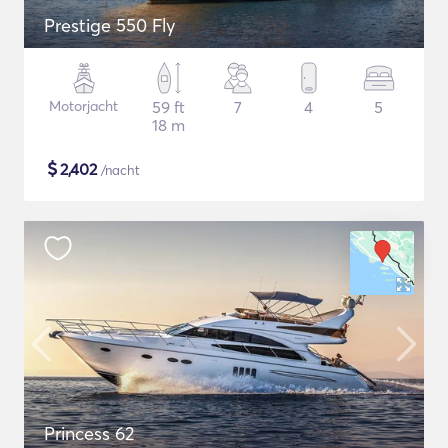
Prestige 550 Fly
Motorjacht
59 ft
7
4
5
18 m
$
2,402
/nacht
Princess 62