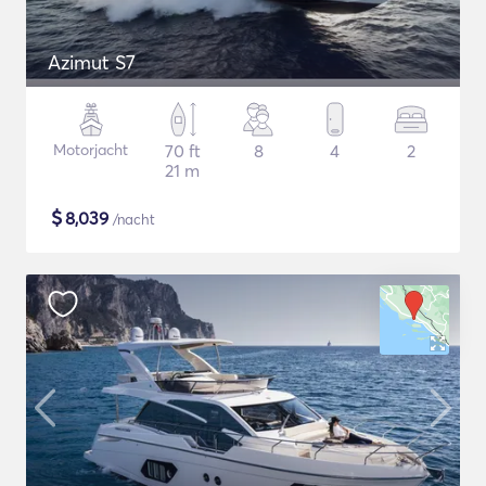
Azimut S7
Motorjacht
70 ft
8
4
2
21 m
$
8,039
/nacht