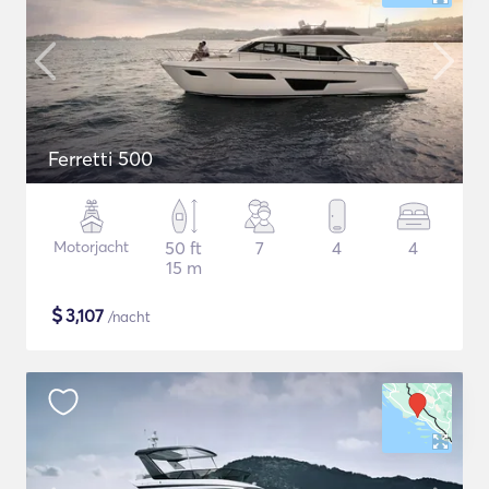
Ferretti 500
Motorjacht
50 ft
7
4
4
15 m
$
3,107
/nacht