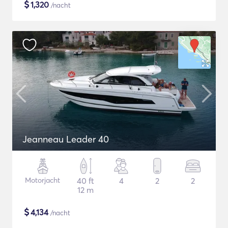
$
1,320
/nacht
Jeanneau Leader 40
Motorjacht
40 ft
4
2
2
12 m
$
4,134
/nacht