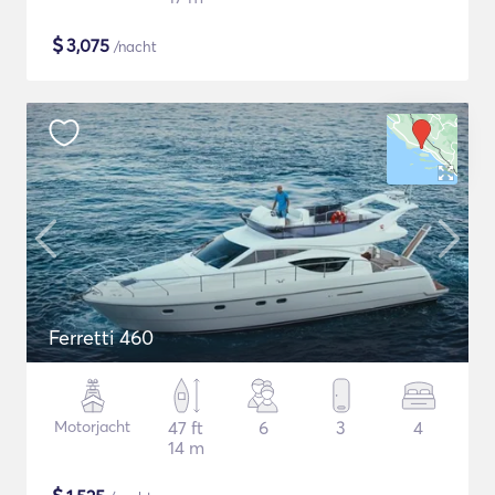
$
3,075
/nacht
Ferretti 460
Motorjacht
47 ft
6
3
4
14 m