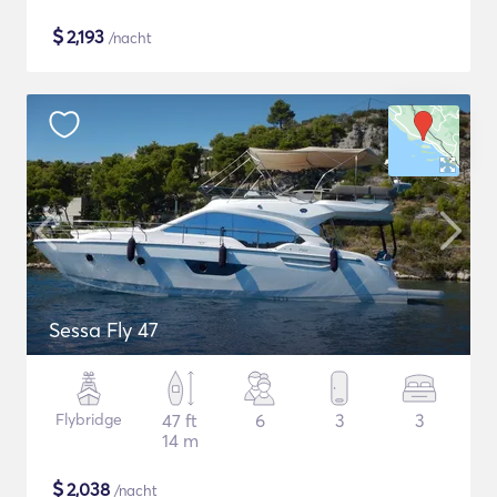
$
2,193
/nacht
Sessa Fly 47
Flybridge
47 ft
6
3
3
14 m
$
2,038
/nacht