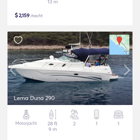
13 m
$
2,159
/nacht
Lema Duna 290
Motorjacht
28 ft
2
1
1
9 m