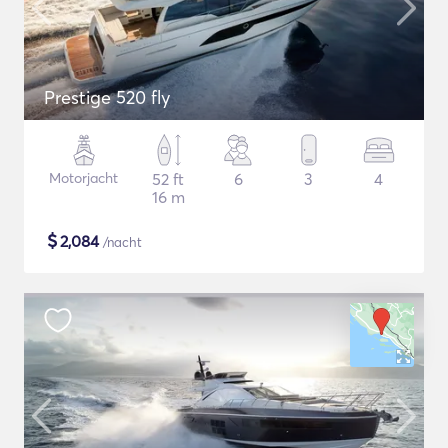
Prestige 520 fly
Motorjacht
52 ft
6
3
4
16 m
$
2,084
/nacht