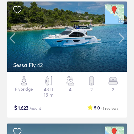
Sessa Fly 42
Flybridge
43 ft
4
2
2
13 m
$
1,623
5.0
/nacht
(1
reviews
)