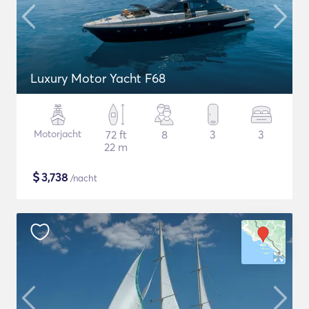
Luxury Motor Yacht F68
Motorjacht
72 ft
8
3
3
22 m
$
3,738
/nacht