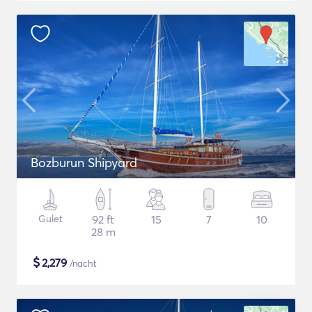
Bozburun Shipyard
Gulet
92 ft
15
7
10
28 m
$
2,279
/nacht