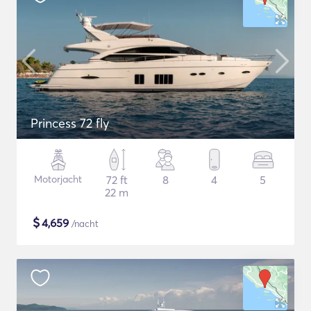
Princess 72 fly
Motorjacht
72 ft
8
4
5
22 m
$
4,659
/nacht