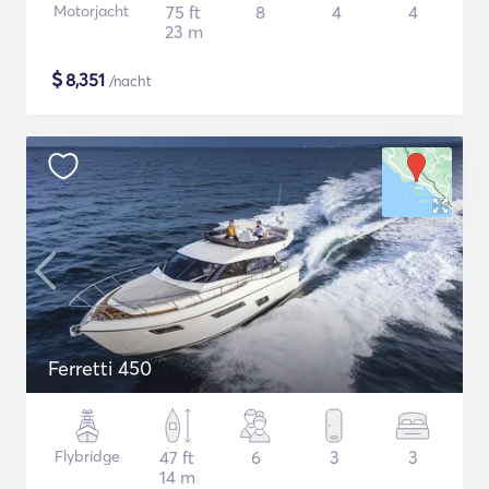
Motorjacht
75 ft
8
4
4
23 m
$
8,351
/nacht
Ferretti 450
Flybridge
47 ft
6
3
3
14 m