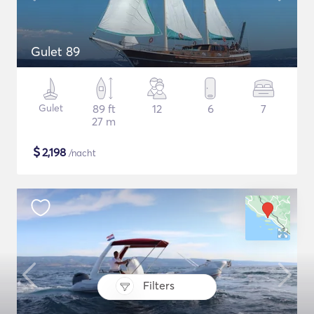
Gulet 89
Gulet
89 ft
12
6
7
27 m
$
2,198
/nacht
Filters