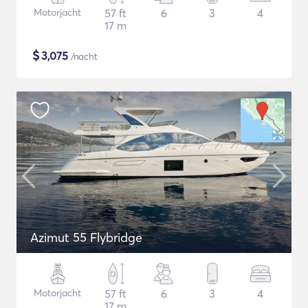
Motorjacht
57 ft
6
3
4
17 m
$
3,075
/nacht
Azimut 55 Flybridge
Motorjacht
57 ft
6
3
4
17 m