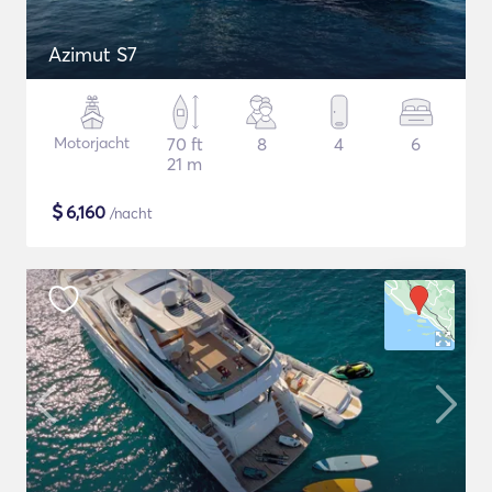
Azimut S7
Motorjacht
70 ft
8
4
6
21 m
$
6,160
/nacht