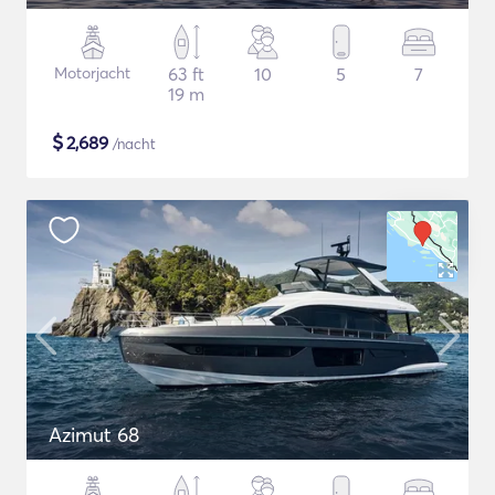
Motorjacht
63 ft
10
5
7
19 m
$
2,689
/nacht
Azimut 68