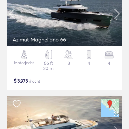
Azimut Maghellano 66
Motorjacht
66 ft
8
4
4
20 m
$
3,973
/nacht