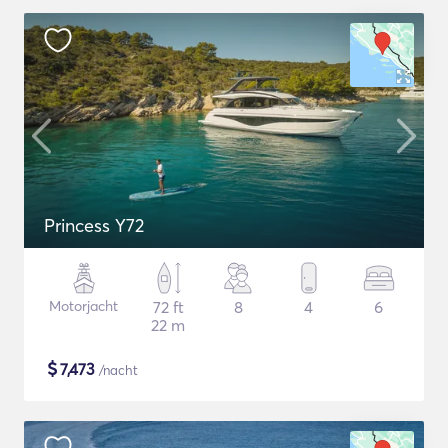
Princess Y72
Motorjacht
72 ft
8
4
6
22 m
$
7,473
/nacht