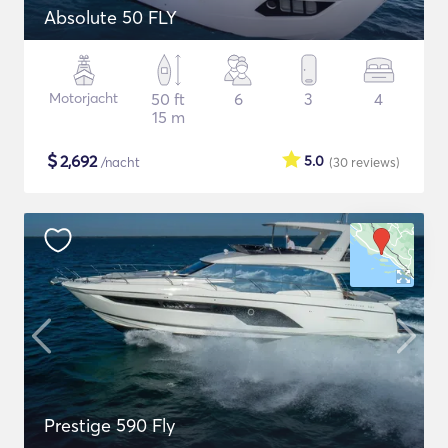
Absolute 50 FLY
Motorjacht
50 ft
6
3
4
15 m
$
2,692
5.0
/nacht
(30
reviews
)
Prestige 590 Fly