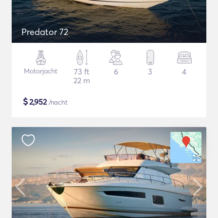
Predator 72
Motorjacht
73 ft
6
3
4
22 m
$
2,952
/nacht