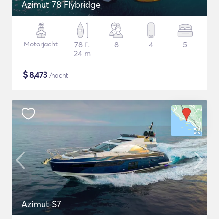
Azimut 78 Flybridge
Motorjacht
78 ft
8
4
5
24 m
$
8,473
/nacht
Azimut S7