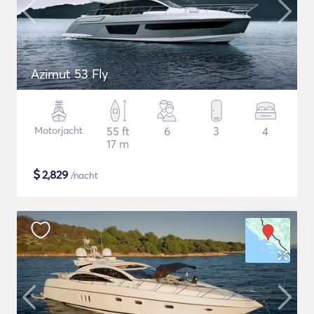
Azimut 53 Fly
Motorjacht
55 ft
6
3
4
17 m
$
2,829
/nacht