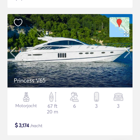
Princess V65
Motorjacht
67 ft
6
3
3
20 m
$
3,174
/nacht