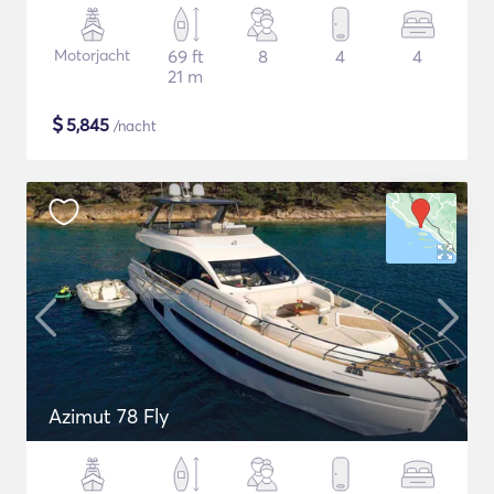
Motorjacht
69 ft
8
4
4
21 m
$
5,845
/nacht
Azimut 78 Fly