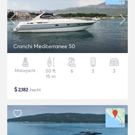
Cranchi Mediterranee 50
Motorjacht
50 ft
6
3
3
15 m
$
2,182
/nacht