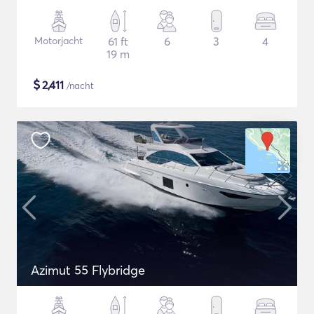
Motorjacht
61 ft
6
3
4
19 m
$
2,411
/nacht
Azimut 55 Flybridge