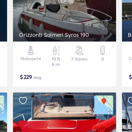
Orizzonti Salmeri Syros 190
B
Motorjacht
19 ft
7 Varen
0
Ze
6 m
$
229
/dag