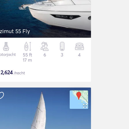
zimut 55 Fly
torjacht
55 ft
6
3
4
17 m
$
2,624
/nacht