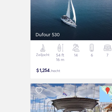
Dufour 530
Zeiljacht
54 ft
14
6
7
16 m
$
1,254
/nacht