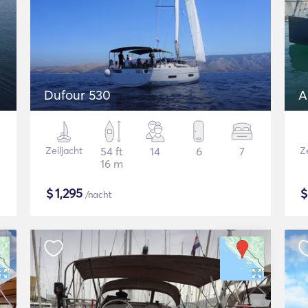
Dufour 530
A
Zeiljacht
54 ft
14
6
7
Ze
16 m
$
1,295
/nacht