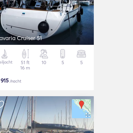
avaria Cruiser 51
iljacht
51 ft
10
5
5
16 m
$
915
/nacht