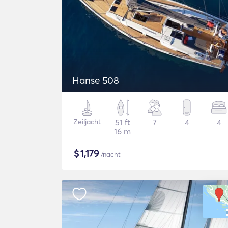
Hanse 508
Zeiljacht
51 ft
7
4
4
16 m
$
1,179
/nacht