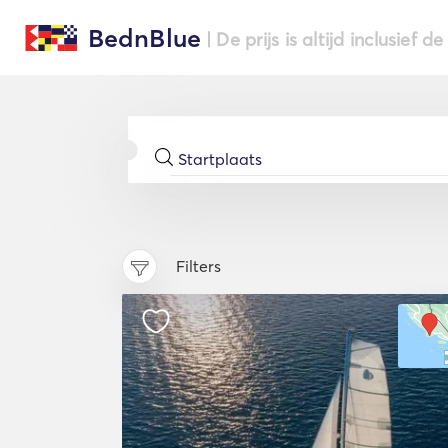
BednBlue
| De prijs is altijd inclusief 
Filters