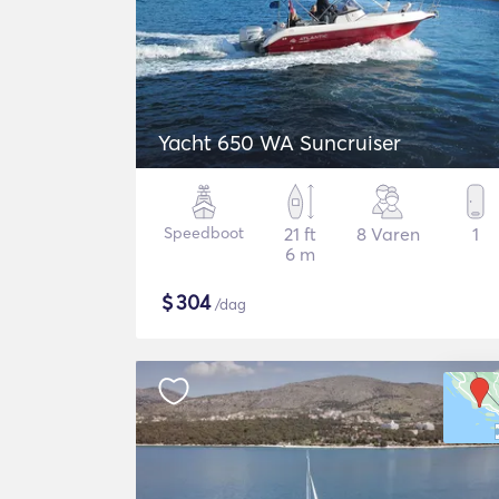
Yacht 650 WA Suncruiser
Speedboot
21 ft
8 Varen
1
6 m
$
304
/dag