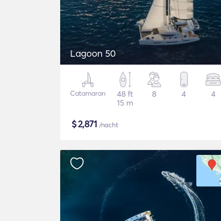
Lagoon 50
Catamaran
48 ft
8
4
4
15 m
$
2,871
/nacht