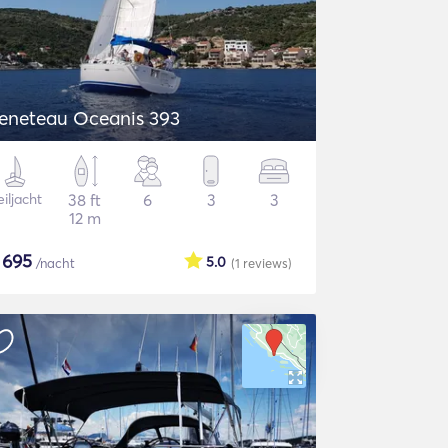
eneteau Oceanis 393
iljacht
38 ft
6
3
3
12 m
$
695
5.0
/nacht
(1
reviews
)