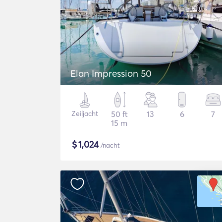
Elan Impression 50
Zeiljacht
50 ft
13
6
7
15 m
$
1,024
/nacht