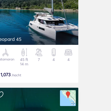
eopard 45
atamaran
45 ft
7
4
4
14 m
$
1,073
/nacht