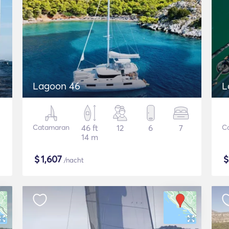
Lagoon 46
L
Catamaran
46 ft
12
6
7
C
14 m
$
1,607
/nacht