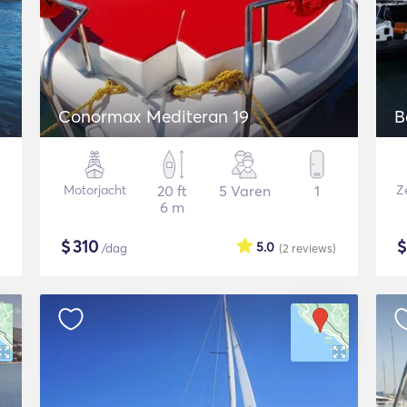
Conormax Mediteran 19
B
Motorjacht
20 ft
5 Varen
1
Ze
6 m
$
310
5.0
/dag
(2
reviews
)