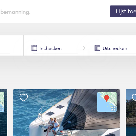
Lijst t
de bemanning.