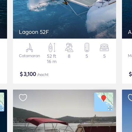
Lagoon 52F
A
Catamaran
52 ft
8
5
5
Mo
16 m
$
3,100
/nacht