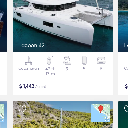
Lagoon 42
L
Catamaran
42 ft
9
5
5
C
13 m
$
1,442
/nacht