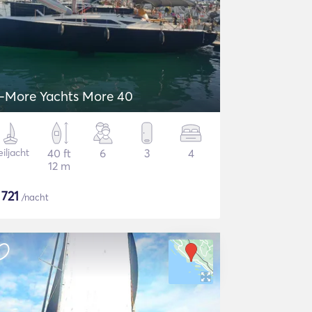
-More Yachts More 40
iljacht
40 ft
6
3
4
12 m
$
721
/nacht