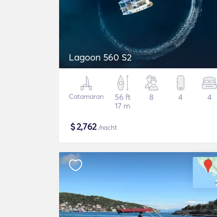
Lagoon 560 S2
Catamaran
56 ft
8
4
4
17 m
$
2,762
/nacht