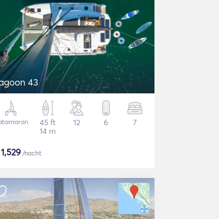
agoon 43
atamaran
45 ft
12
6
7
14 m
$
1,529
/nacht