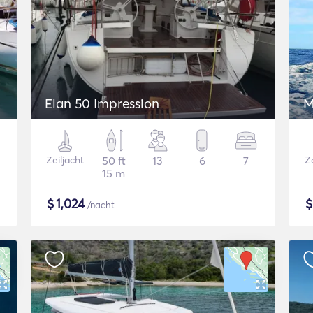
Elan 50 Impression
M
Zeiljacht
50 ft
13
6
7
Ze
15 m
$
1,024
/nacht