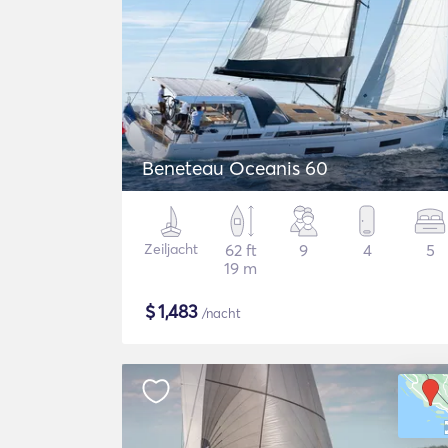
Beneteau Oceanis 60
Zeiljacht
62 ft
9
4
5
19 m
$
1,483
/nacht