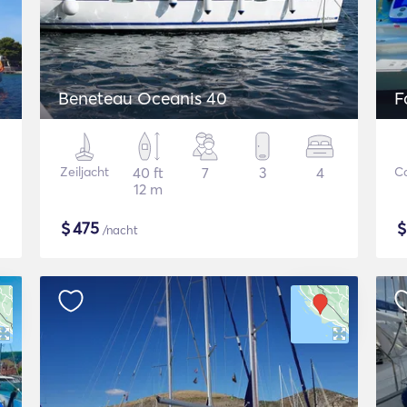
Beneteau Oceanis 40
F
Zeiljacht
40 ft
7
3
4
C
12 m
$
475
/nacht