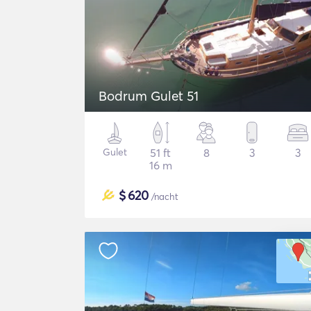
Bodrum Gulet 51
Gulet
51 ft
8
3
3
16 m
$
620
/nacht