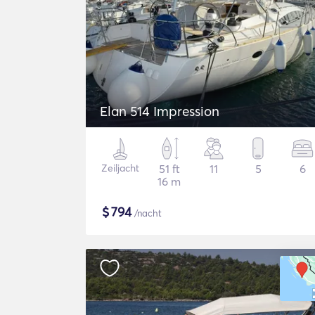
Elan 514 Impression
Zeiljacht
51 ft
11
5
6
16 m
$
794
/nacht