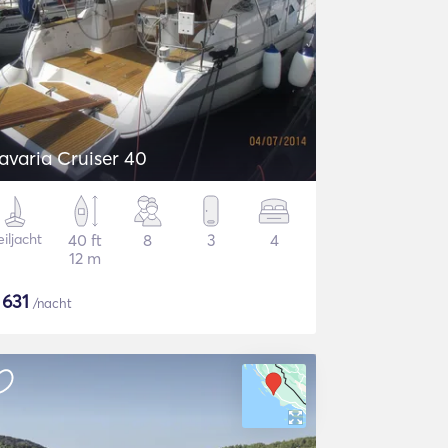
avaria Cruiser 40
iljacht
40 ft
8
3
4
12 m
$
631
/nacht