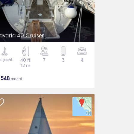
avaria 40 Cruiser
iljacht
40 ft
7
3
4
12 m
$
548
/nacht