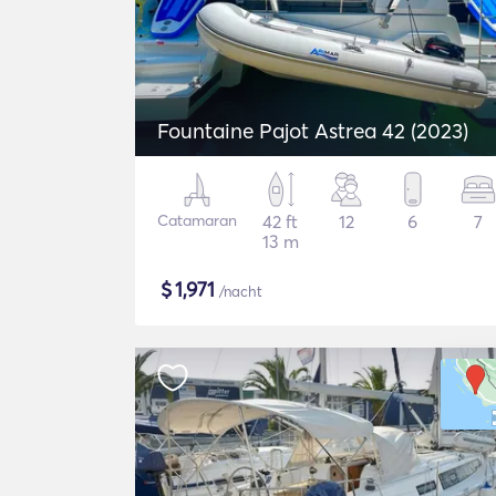
Fountaine Pajot Astrea 42 (2023)
Catamaran
42 ft
12
6
7
13 m
$
1,971
/nacht