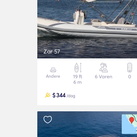
Zar 57
Andere
19 ft
6 Varen
0
6 m
$
344
/dag