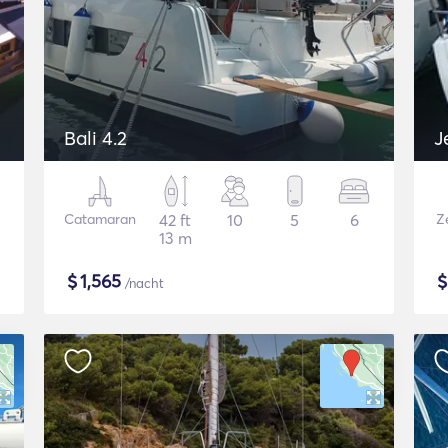
Bali 4.2
J
Catamaran
42 ft
10
5
6
Ze
13 m
$
1,565
/nacht