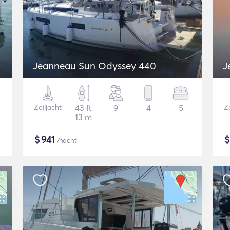
Jeanneau Sun Odyssey 440
J
Zeiljacht
43 ft
9
4
5
Ze
13 m
$
941
/nacht