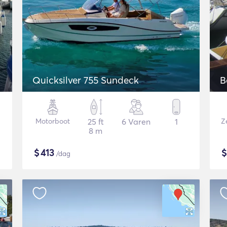
Quicksilver 755 Sundeck
B
Motorboot
25 ft
6 Varen
1
Ze
8 m
$
413
/dag