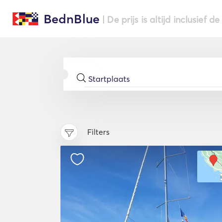
BednBlue
| De prijs is altijd inclusief 
Filters