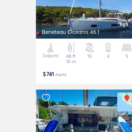
Beneteau Oceanis 46.1
Zeiljacht
48 ft
10
4
5
15 m
$
741
/nacht