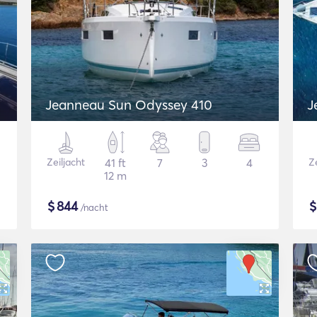
Jeanneau Sun Odyssey 410
J
Zeiljacht
41 ft
7
3
4
Ze
12 m
$
844
/nacht