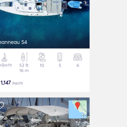
eanneau 54
iljacht
53 ft
10
5
6
16 m
$
1,147
/nacht