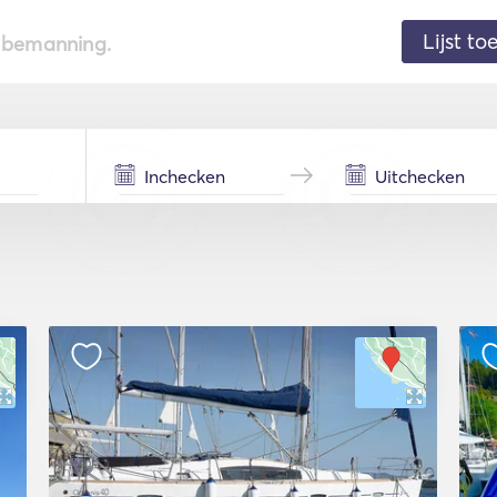
Lijst t
de bemanning.