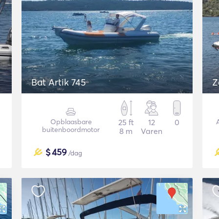
Bat Artik 745
Z
Opblaasbare
25 ft
12
0
buitenboordmotor
8 m
Varen
$
459
/dag