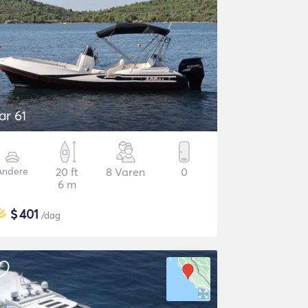
ar 61
Andere
20 ft
8 Varen
0
6 m
$
401
/dag