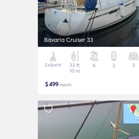
Bavaria Cruiser 33
Zeiljacht
33 ft
6
2
3
10 m
$
499
/nacht