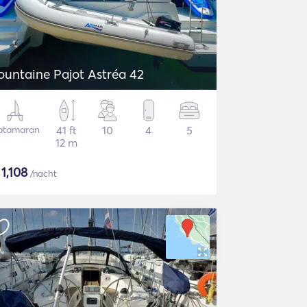
ountaine Pajot Astréa 42
atamaran
41 ft
10
4
5
12 m
$
1,108
/nacht