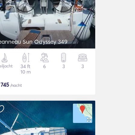
eanneau Sun Odyssey 349
iljacht
34 ft
6
3
3
10 m
$
745
/nacht