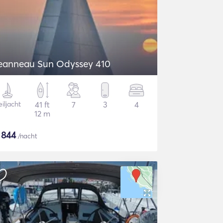
eanneau Sun Odyssey 410
iljacht
41 ft
7
3
4
12 m
$
844
/nacht