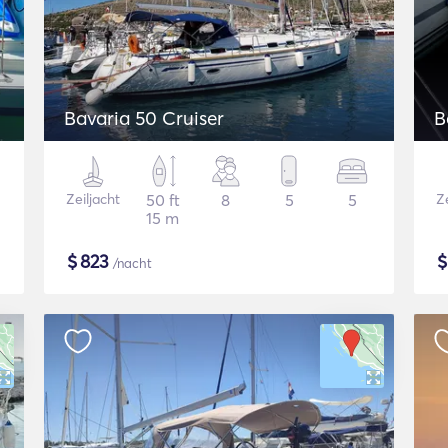
Bavaria 50 Cruiser
B
Zeiljacht
50 ft
8
5
5
Ze
15 m
$
823
/nacht