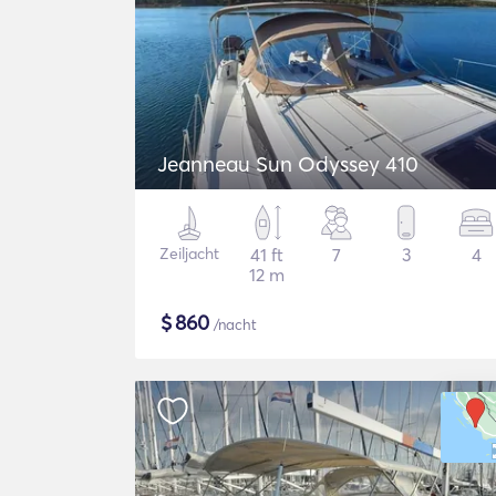
Jeanneau Sun Odyssey 410
Zeiljacht
41 ft
7
3
4
12 m
$
860
/nacht