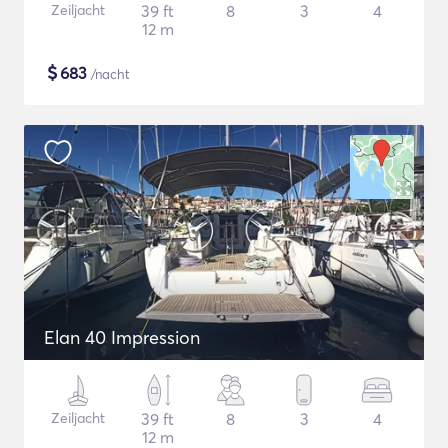
Zeiljacht
39 ft
8
3
4
12 m
$
683
/nacht
Elan 40 Impression
Zeiljacht
39 ft
8
3
4
12 m