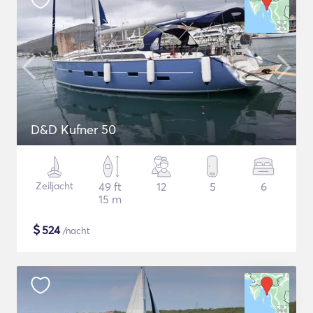
D&D Kufner 50
Zeiljacht
49 ft
12
5
6
15 m
$
524
/nacht