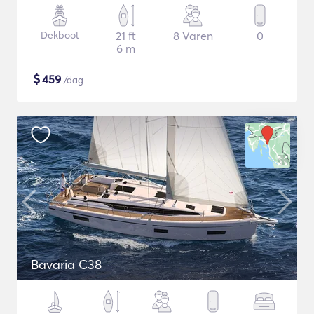
Dekboot
21 ft
8 Varen
0
6 m
$
459
/dag
Bavaria C38