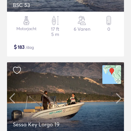
BSC 53
Motorjacht
17 ft
6 Varen
0
5 m
$
183
/dag
Sessa Key Largo 19