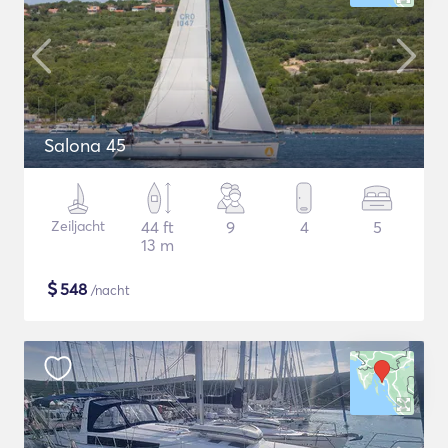
Salona 45
Zeiljacht
44 ft
9
4
5
13 m
$
548
/nacht