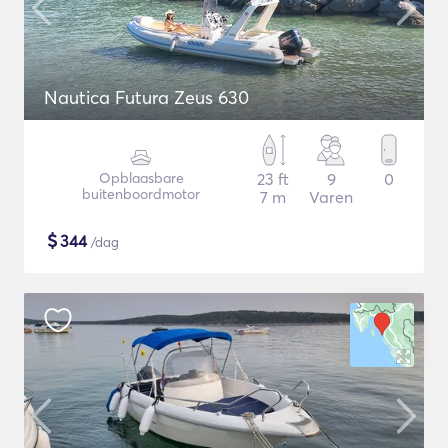
Nautica Futura Zeus 630
Opblaasbare
23 ft
9
0
buitenboordmotor
7 m
Varen
$
344
/dag