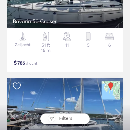
Bavaria 50 Cruiser
Zeiljacht
51 ft
11
5
6
16 m
$
786
/nacht
Filters