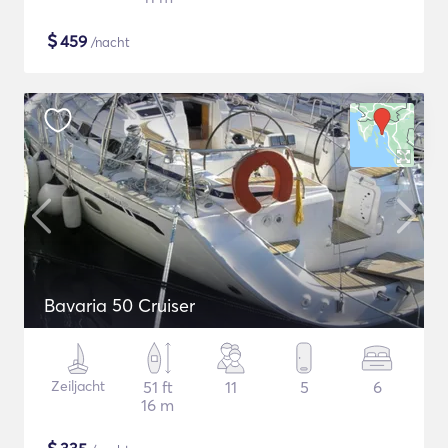
$
459
/nacht
Bavaria 50 Cruiser
Zeiljacht
51 ft
11
5
6
16 m