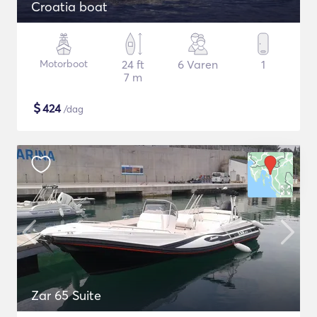
Croatia boat
Motorboot
24 ft
6 Varen
1
7 m
$
424
/dag
Zar 65 Suite