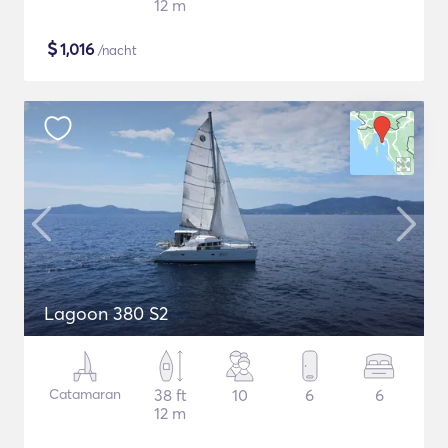
12 m
$
1,016
/nacht
Lagoon 380 S2
Catamaran
38 ft
10
6
6
12 m