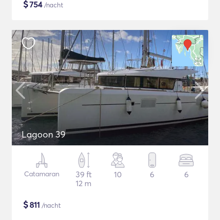
$
754
/nacht
Lagoon 39
Catamaran
39 ft
10
6
6
12 m
$
811
/nacht