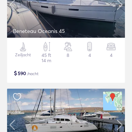
Beneteau Oceanis 45
Zeiljacht
45 ft
8
4
4
14 m
$
590
/nacht