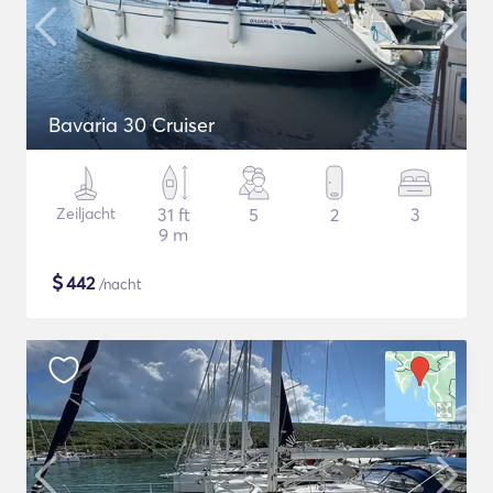
Bavaria 30 Cruiser
Zeiljacht
31 ft
5
2
3
9 m
$
442
/nacht