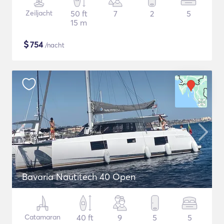
Zeiljacht
50 ft
7
2
5
15 m
$
754
/nacht
Bavaria Nautitech 40 Open
Catamaran
40 ft
9
5
5