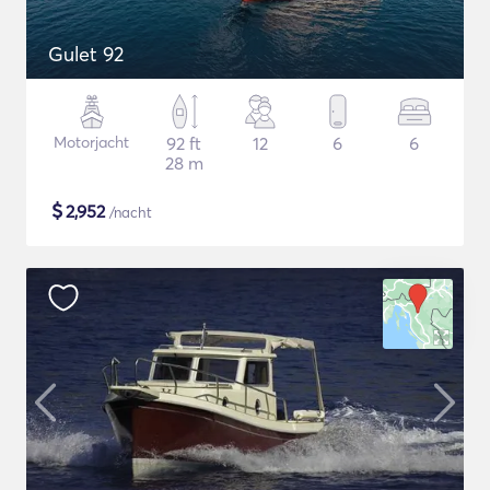
Gulet 92
Motorjacht
92 ft
12
6
6
28 m
$
2,952
/nacht