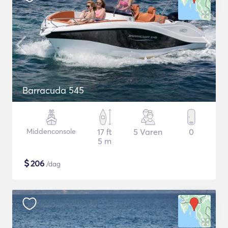
Barracuda 545
Middenconsole
17 ft
5 Varen
0
5 m
$
206
/dag