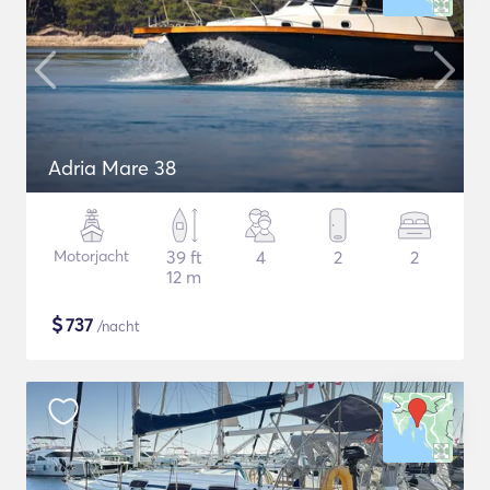
Adria Mare 38
Motorjacht
39 ft
4
2
2
12 m
$
737
/nacht