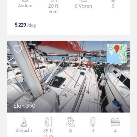
Andere
20 ft
6 Varen
0
6 m
$
229
/dag
Elan 350
Zeiljacht
35 ft
8
3
4
11 m