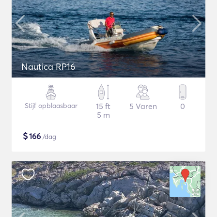
Nautica RP16
Stijf opblaasbaar
15 ft
5 Varen
0
5 m
$
166
/dag