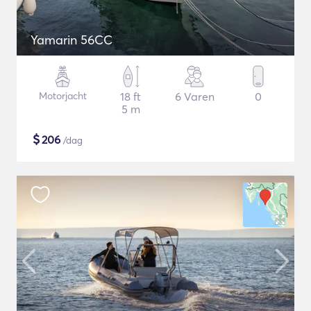
Yamarin 56CC
Motorjacht
18 ft
6 Varen
0
5 m
$
206
/dag