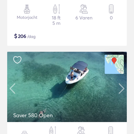
Motorjacht
18 ft
6 Varen
0
5 m
$
206
/dag
Saver 580 Open