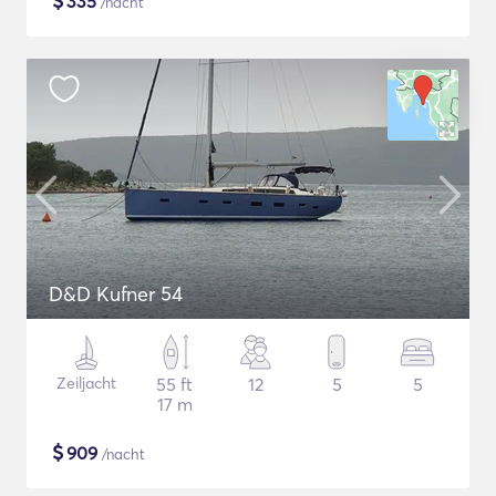
$
335
/nacht
D&D Kufner 54
Zeiljacht
55 ft
12
5
5
17 m
$
909
/nacht