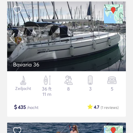
Bavaria 36
Zeiljacht
36 ft
8
3
5
11 m
$
435
4.7
/nacht
(1
reviews
)