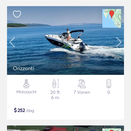
Orizzonti
Motorjacht
20 ft
7 Varen
0
6 m
$
252
/dag