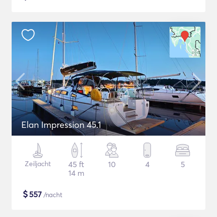
Elan Impression 45.1
Zeiljacht
45 ft
10
4
5
14 m
$
557
/nacht