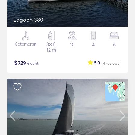
Lagoon 380
Catamaran
38 ft
10
4
6
12 m
$
729
5.0
/nacht
(4
reviews
)