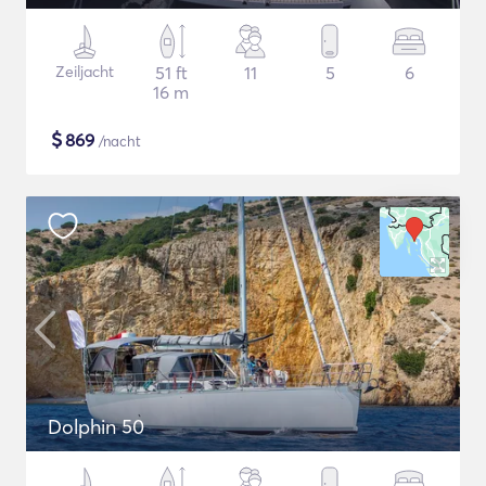
Zeiljacht
51 ft
11
5
6
16 m
$
869
/nacht
Dolphin 50