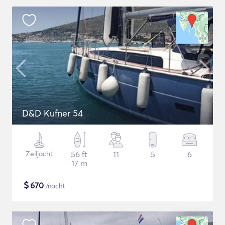
D&D Kufner 54
Zeiljacht
56 ft
11
5
6
17 m
$
670
/nacht