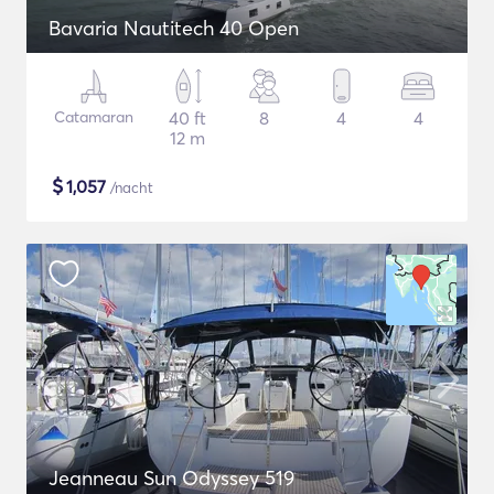
Bavaria Nautitech 40 Open
Catamaran
40 ft
8
4
4
12 m
$
1,057
/nacht
Jeanneau Sun Odyssey 519