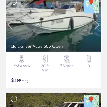
Quicksilver Activ 605 Open
Motorjacht
20 ft
7 Varen
0
6 m
$
499
/dag