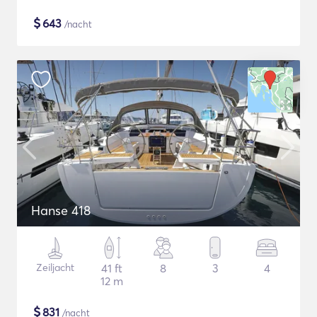
$
643
/nacht
Hanse 418
Zeiljacht
41 ft
8
3
4
12 m
$
831
/nacht