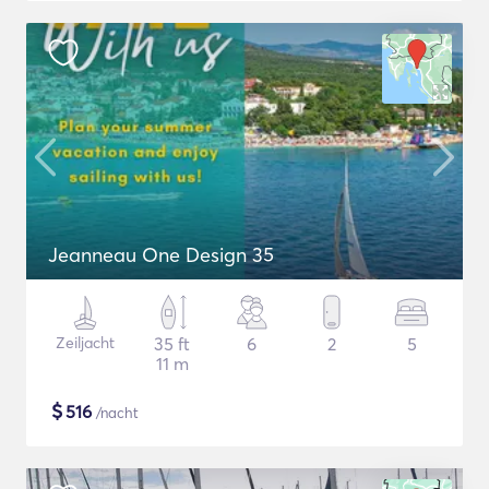
Jeanneau One Design 35
Zeiljacht
35 ft
6
2
5
11 m
$
516
/nacht