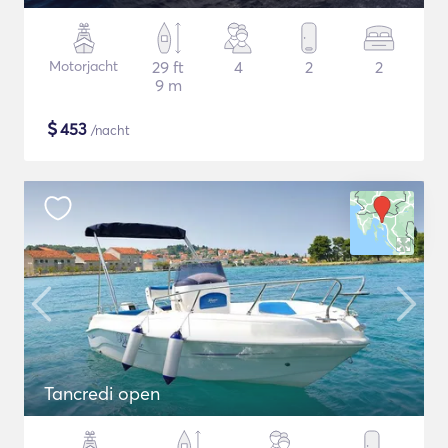
Motorjacht
29 ft
4
2
2
9 m
$
453
/nacht
Tancredi open