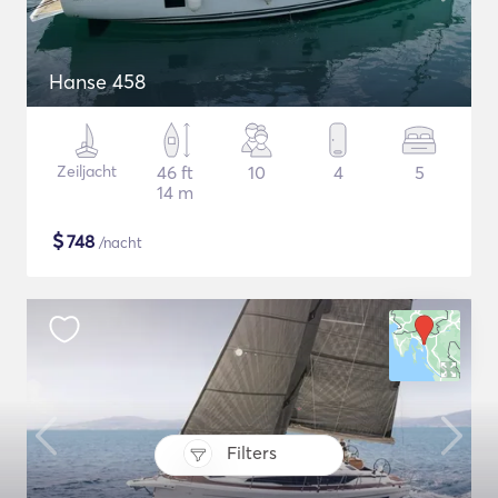
Hanse 458
Zeiljacht
46 ft
10
4
5
14 m
$
748
/nacht
Filters