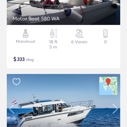
Motor Boat 580 WA
Motorboot
18 ft
6 Varen
0
5 m
$
333
/dag