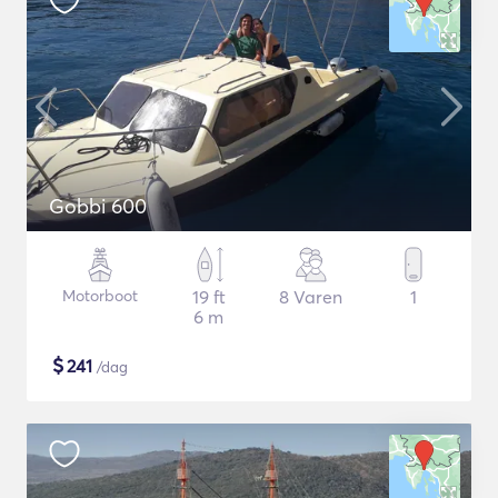
Gobbi 600
Motorboot
19 ft
8 Varen
1
6 m
$
241
/dag