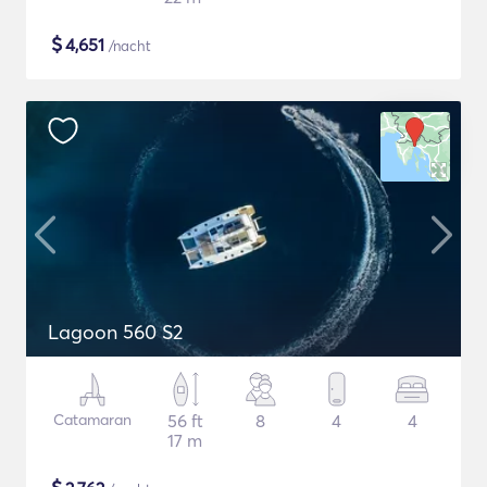
$
4,651
/nacht
Lagoon 560 S2
Catamaran
56 ft
8
4
4
17 m