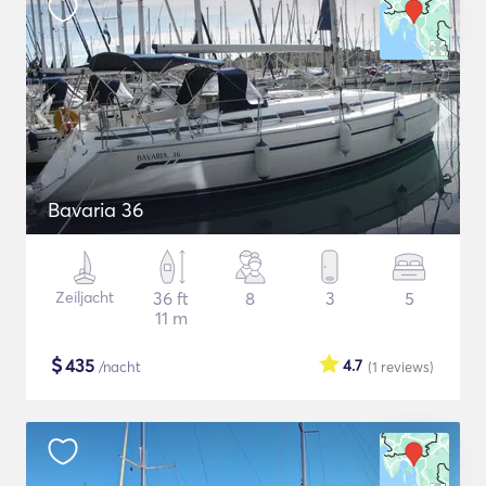
Bavaria 36
Zeiljacht
36 ft
8
3
5
11 m
$
435
4.7
/nacht
(1
reviews
)