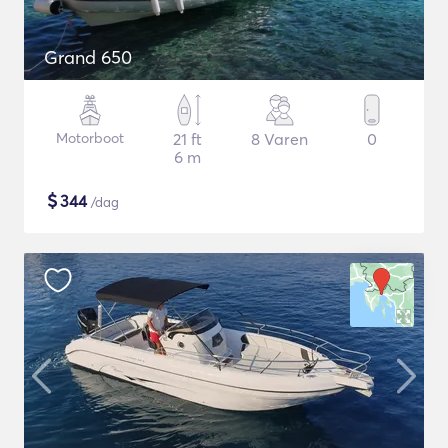
Grand 650
Motorboot
21 ft
8 Varen
0
6 m
$
344
/dag