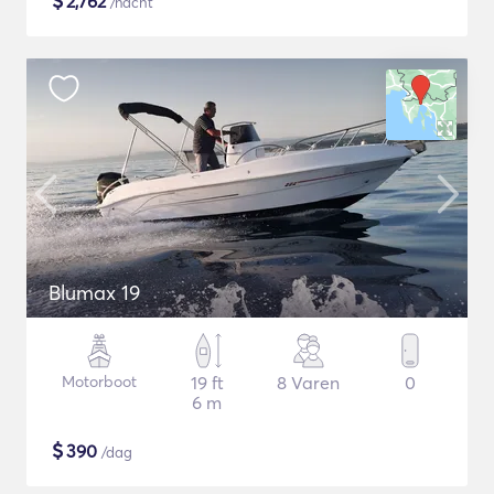
$
2,762
/nacht
Blumax 19
Motorboot
19 ft
8 Varen
0
6 m
$
390
/dag