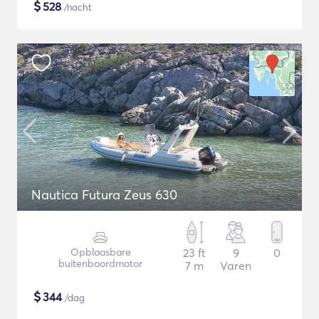
$
528
/nacht
Nautica Futura Zeus 630
Opblaasbare
23 ft
9
0
buitenboordmotor
7 m
Varen
$
344
/dag