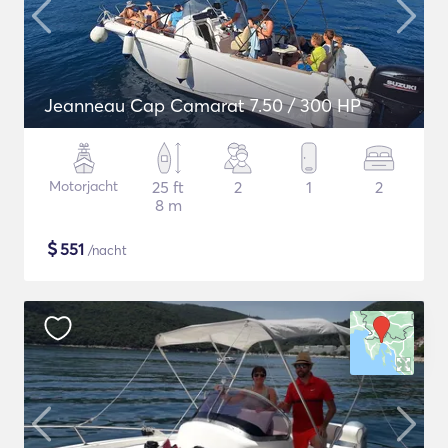
Jeanneau Cap Camarat 7.50 / 300 HP
Motorjacht
25 ft
2
1
2
8 m
$
551
/nacht