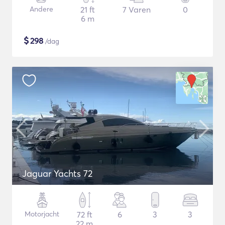
Andere
21 ft
7 Varen
0
6 m
$
298
/dag
Jaguar Yachts 72
Motorjacht
72 ft
6
3
3
22 m