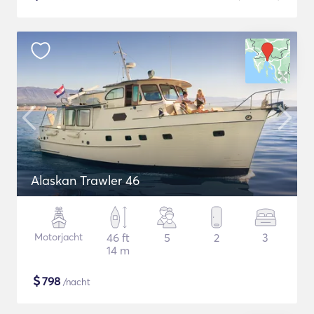
Alaskan Trawler 46
Motorjacht
46 ft
5
2
3
14 m
$
798
/nacht