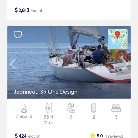
$
2,813
/nacht
Jeanneau 35 One Design
Zeiljacht
35 ft
6
2
3
11 m
$
424
5.0
/nacht
(1
reviews
)