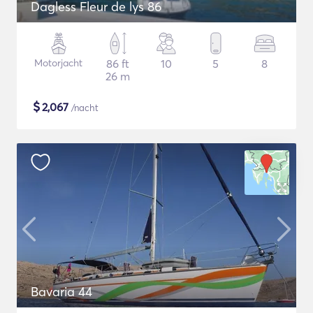
Dagless Fleur de lys 86
Motorjacht
86 ft
10
5
8
26 m
$
2,067
/nacht
Bavaria 44