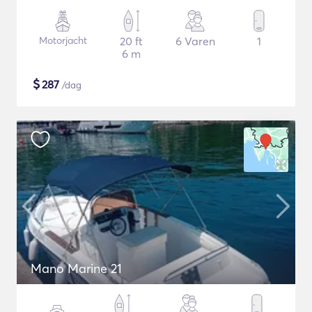
Motorjacht
20 ft
6 Varen
1
6 m
$
287
/dag
Mano Marine 21