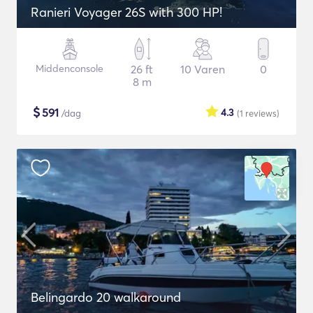
Ranieri Voyager 26S with 300 HP!
Middenconsole
26 ft
10 Varen
0
8 m
$
591
4.3
/dag
(1
reviews
)
Belingardo 20 walkaround