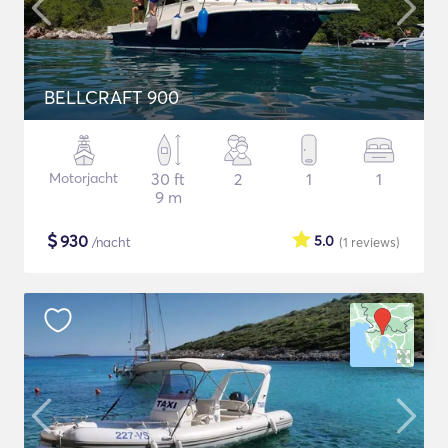
BELLCRAFT 900
Motorjacht
30 ft
2
1
1
9 m
$
930
5.0
/nacht
(1
reviews
)