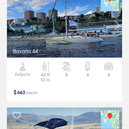
Bavaria 44
Zeiljacht
44 ft
8
4
4
13 m
$
663
/nacht