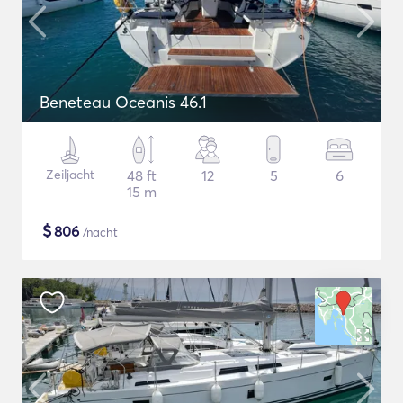
Beneteau Oceanis 46.1
Zeiljacht
48 ft
12
5
6
15 m
$
806
/nacht