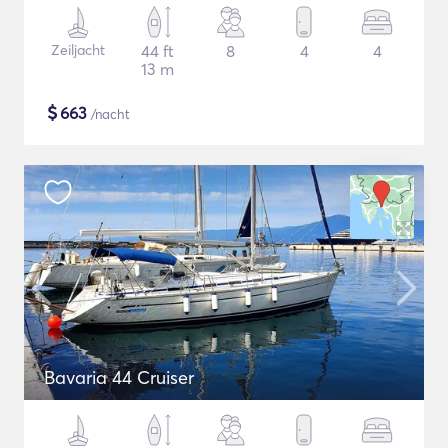
Zeiljacht
44 ft
8
4
4
13 m
$
663
/nacht
Bavaria 44 Cruiser