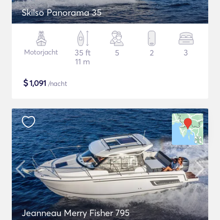
Skilso Panorama 35
Motorjacht
35 ft
5
2
3
11 m
$
1,091
/nacht
Jeanneau Merry Fisher 795