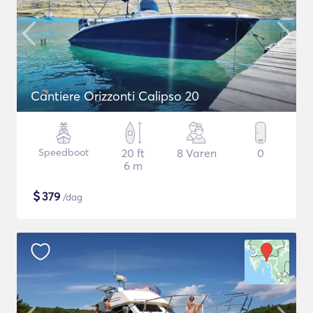
Cantiere Orizzonti Calipso 20
Speedboot
20 ft
8 Varen
0
6 m
$
379
/dag