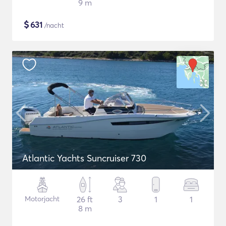
9 m
$
631
/nacht
Atlantic Yachts Suncruiser 730
Motorjacht
26 ft
3
1
1
8 m