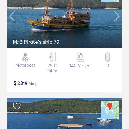
M/B Pirate's ship 79
Motorboot
79 ft
140 Varen
0
24 m
$
2,319
/dag