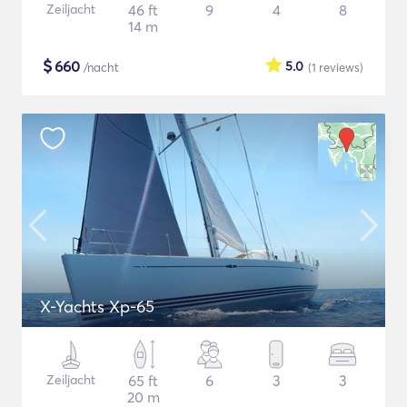
Zeiljacht
46 ft
9
4
8
14 m
$
660
5.0
/nacht
(1
reviews
)
X-Yachts Xp-65
Zeiljacht
65 ft
6
3
3
20 m