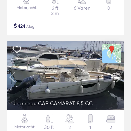
Motorjacht
6 ft
6 Varen
0
2 m
$
424
/dag
Jeanneau CAP CAMARAT 8,5 CC
Motorjacht
30 ft
2
1
2