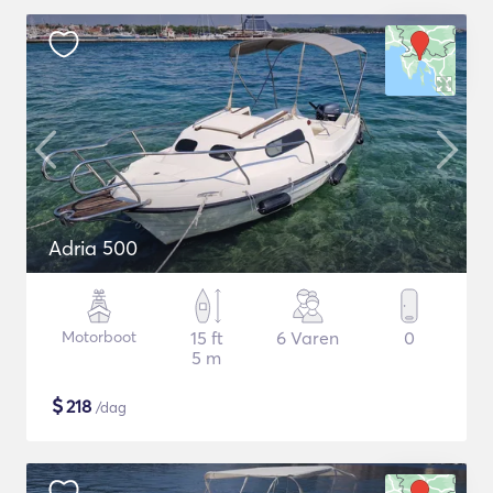
Adria 500
Motorboot
15 ft
6 Varen
0
5 m
$
218
/dag