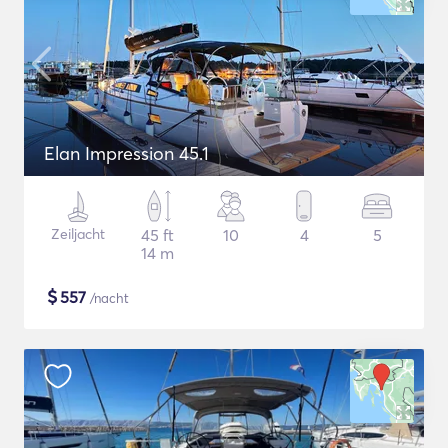
Elan Impression 45.1
Zeiljacht
45 ft
10
4
5
14 m
$
557
/nacht