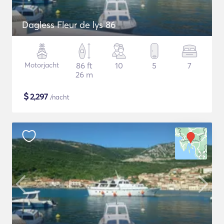
Dagless Fleur de lys 86
Motorjacht
86 ft
10
5
7
26 m
$
2,297
/nacht