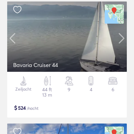
Bavaria Cruiser 44
Zeiljacht
44 ft
9
4
6
13 m
$
524
/nacht