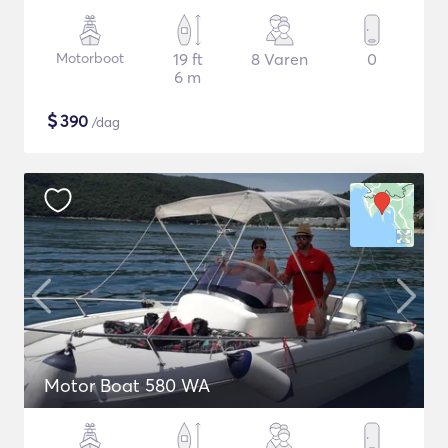
Motorboot
19 ft
8 Varen
0
6 m
$
390
/dag
Motor Boat 580 WA