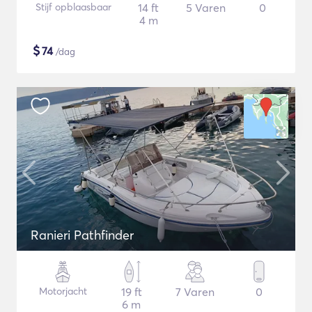
Stijf opblaasbaar
14 ft
5 Varen
0
4 m
$
74
/dag
Ranieri Pathfinder
Motorjacht
19 ft
7 Varen
0
6 m