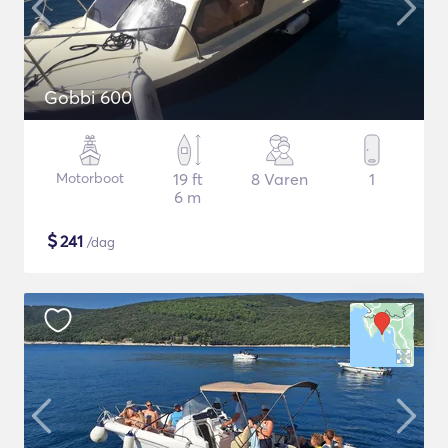
Gobbi 600
Motorboot
19 ft
8 Varen
1
6 m
$
241
/dag