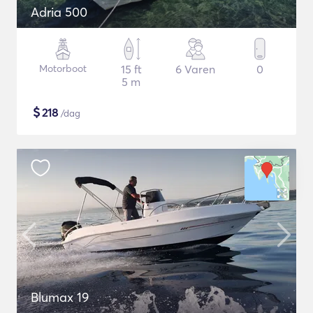
Adria 500
Motorboot
15 ft
6 Varen
0
5 m
$
218
/dag
Blumax 19