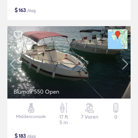
$
163
/dag
Blumax 550 Open
Middenconsole
17 ft
7 Varen
0
5 m
$
183
/dag