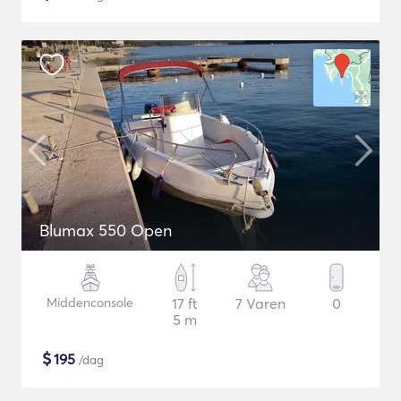
Blumax 550 Open
Middenconsole
17 ft
7 Varen
0
5 m
$
195
/dag