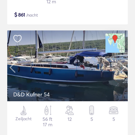
12 m
$
861
/nacht
D&D Kufner 54
Zeiljacht
56 ft
12
5
5
17 m