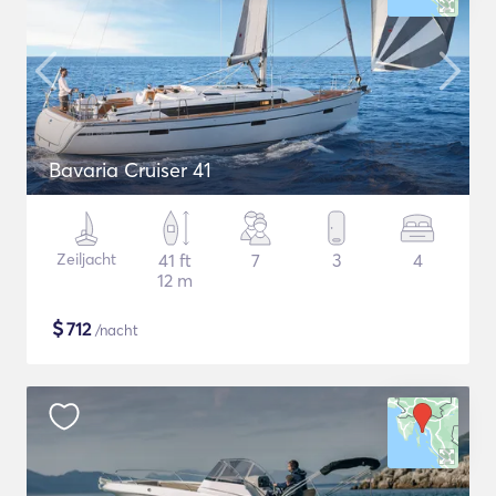
Bavaria Cruiser 41
Zeiljacht
41 ft
7
3
4
12 m
$
712
/nacht