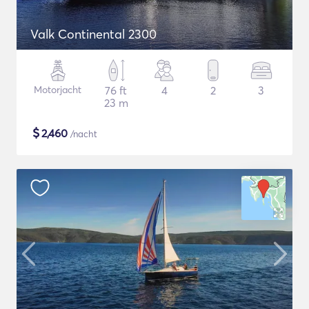
Valk Continental 2300
Motorjacht
76 ft
4
2
3
23 m
$
2,460
/nacht