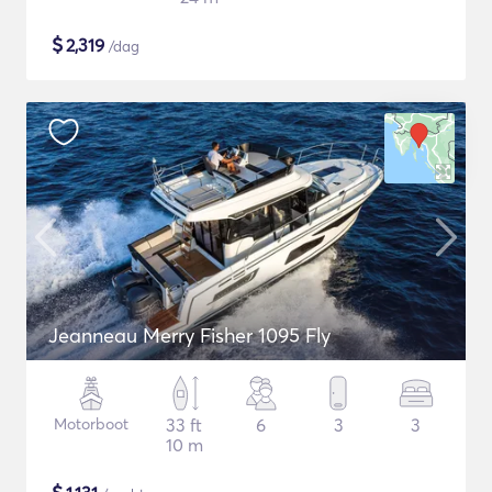
$
2,319
/dag
Jeanneau Merry Fisher 1095 Fly
Motorboot
33 ft
6
3
3
10 m