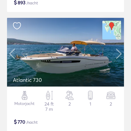
$
893
/nacht
Atlantic 730
Motorjacht
24 ft
2
1
2
7 m
$
770
/nacht