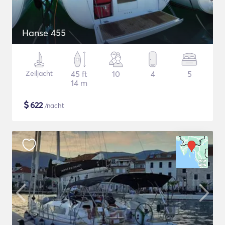
Hanse 455
Zeiljacht
45 ft
10
4
5
14 m
$
622
/nacht