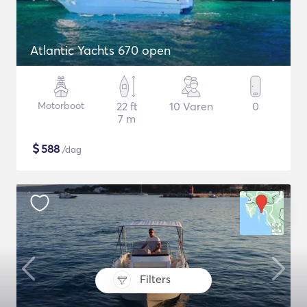
Atlantic Yachts 670 open
Motorboot
22 ft
10 Varen
0
7 m
$
588
/dag
Filters