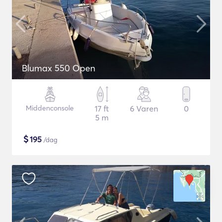
Blumax 550 Open
Middenconsole
17 ft
6 Varen
0
5 m
$
195
/dag