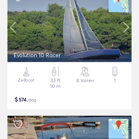
Evolution 10 Racer
Zeilboot
33 ft
8 Varen
1
10 m
$
574
/dag