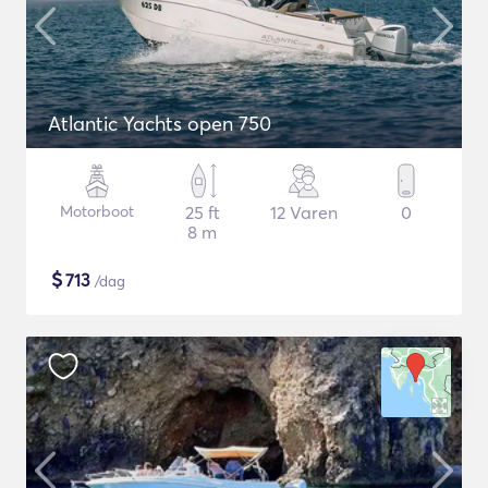
Atlantic Yachts open 750
Motorboot
25 ft
12 Varen
0
8 m
$
713
/dag