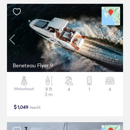
Beneteau Flyer 9
Motorboot
9 ft
4
1
4
3 m
$
1,049
/nacht