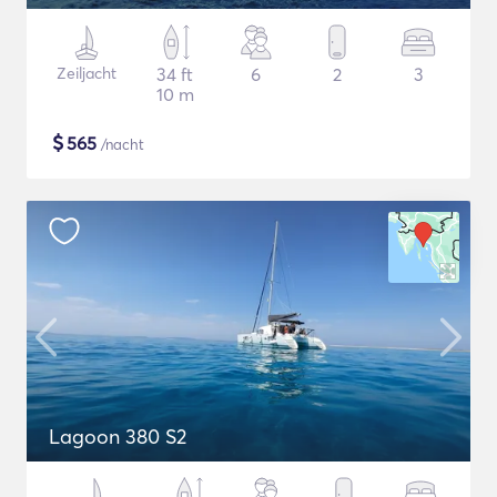
Zeiljacht
34 ft
6
2
3
10 m
$
565
/nacht
Lagoon 380 S2