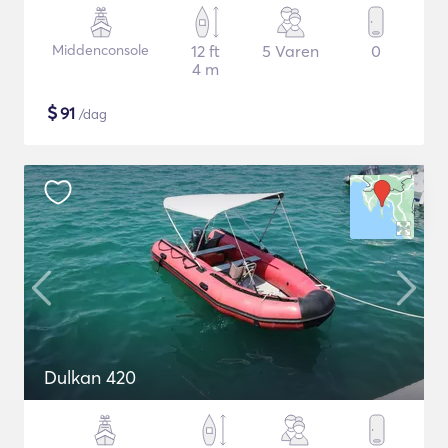
Middenconsole
12 ft
5 Varen
0
4 m
$
91
/dag
Dulkan 420