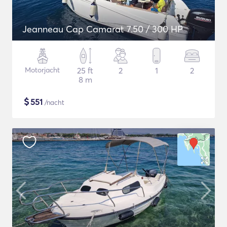
Jeanneau Cap Camarat 7.50 / 300 HP
Motorjacht
25 ft
2
1
2
8 m
$
551
/nacht