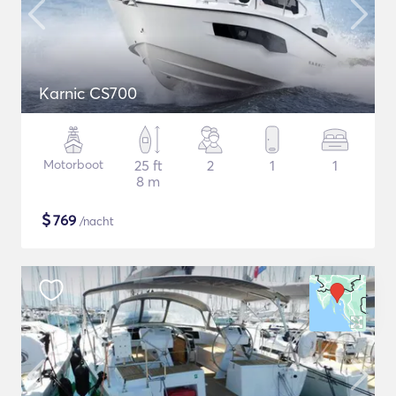
Karnic CS700
Motorboot
25 ft
2
1
1
8 m
$
769
/nacht