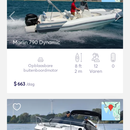
Marlin 790 Dynamic
Opblaasbare
8 ft
12
0
buitenboordmotor
2 m
Varen
$
663
/dag