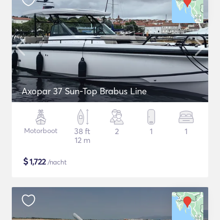
Axopar 37 Sun-Top Brabus Line
Motorboot
38 ft
2
1
1
12 m
$
1,722
/nacht