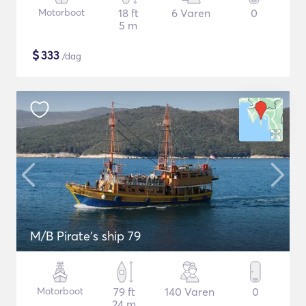
Motorboot
18 ft
6 Varen
0
5 m
$
333
/dag
M/B Pirate's ship 79
Motorboot
79 ft
140 Varen
0
24 m