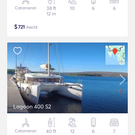
Catamaran
38 ft
10
6
6
12 m
$
721
/nacht
Lagoon 400 S2
Catamaran
40 ft
12
6
7