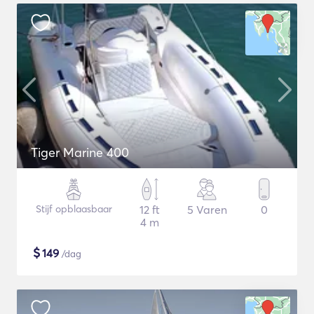
Tiger Marine 400
Stijf opblaasbaar
12 ft
5 Varen
0
4 m
$
149
/dag