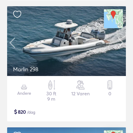
Marlin 298
Andere
30 ft
12 Varen
0
9 m
$
820
/dag