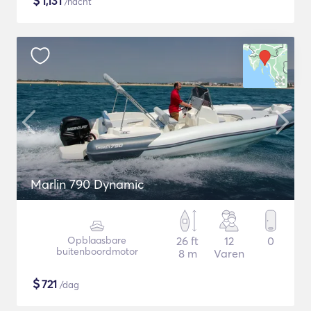
$
1,131
/nacht
Marlin 790 Dynamic
Opblaasbare
26 ft
12
0
buitenboordmotor
8 m
Varen
$
721
/dag