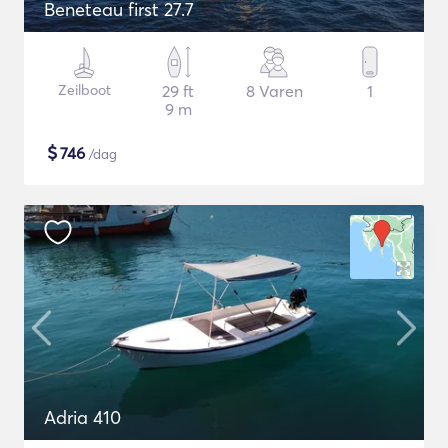
Beneteau first 27.7
Zeilboot
29 ft
8 Varen
1
9 m
$
746
/dag
Adria 410