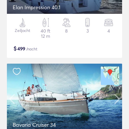
Elan Impression 40.1
Zeiljacht
40 ft
8
3
4
12 m
$
499
/nacht
Bavaria Cruiser 34