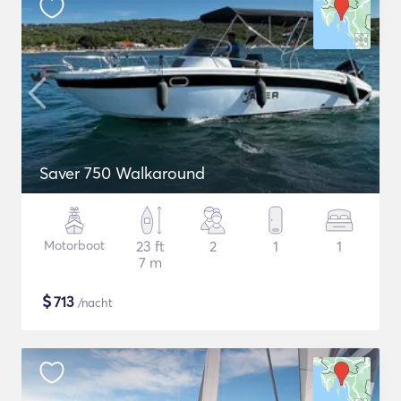
Saver 750 Walkaround
Motorboot
23 ft
2
1
1
7 m
$
713
/nacht