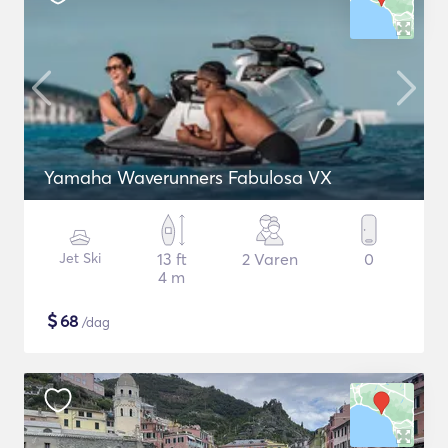
Yamaha Waverunners Fabulosa VX
Jet Ski
13 ft
2 Varen
0
4 m
$
68
/dag