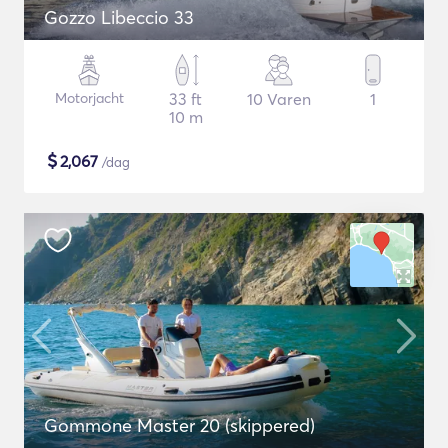
Gozzo Libeccio 33
Motorjacht
33 ft
10 Varen
1
10 m
$
2,067
/dag
Gommone Master 20 (skippered)