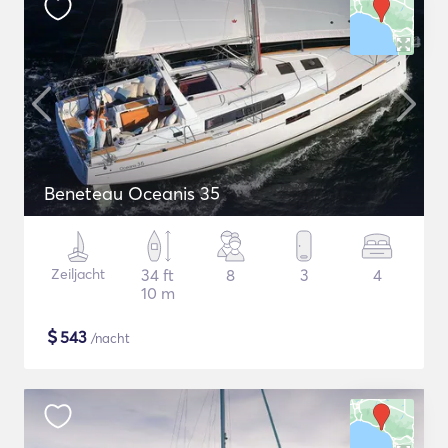
Beneteau Oceanis 35
Zeiljacht
34 ft
8
3
4
10 m
$
543
/nacht