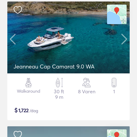
Jeanneau Cap Camarat 9.0 WA
Walkaround
30 ft
8 Varen
1
9 m
$
1,722
/dag