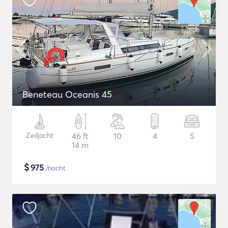
Beneteau Oceanis 45
Zeiljacht
46 ft
10
4
5
14 m
$
975
/nacht