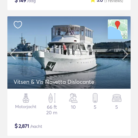
$
149
5.0
/dag
(1
reviews
)
Vitsen & Vis Navetta Dislocante
Motorjacht
66 ft
10
5
5
20 m
$
2,871
/nacht