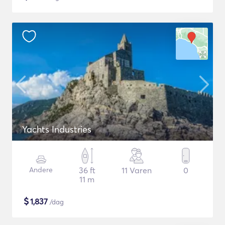
Yachts Industries
Andere
36 ft
11 Varen
0
11 m
$
1,837
/dag