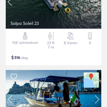
Salpa Soleil 23
Stijf opblaasbaar
23 ft
8 Varen
0
7 m
$
516
/dag