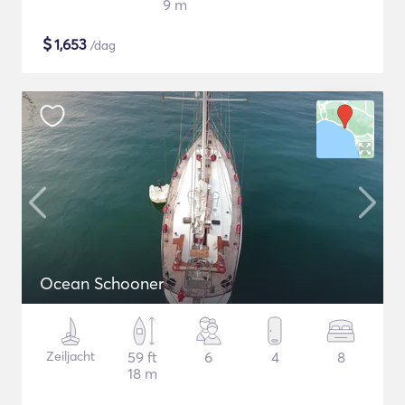
9 m
$
1,653
/dag
Ocean Schooner
Zeiljacht
59 ft
6
4
8
18 m