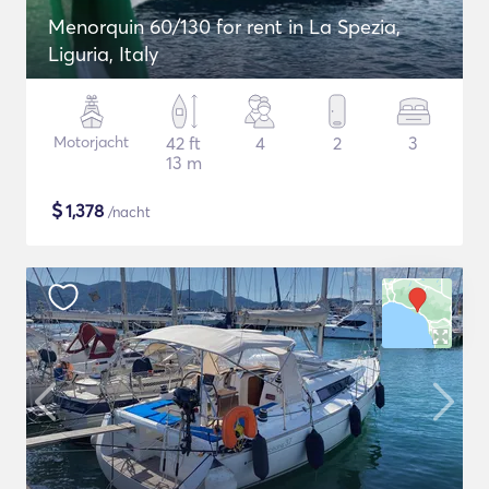
Menorquin 60/130 for rent in La Spezia,
Liguria, Italy
Motorjacht
42 ft
4
2
3
13 m
$
1,378
/nacht