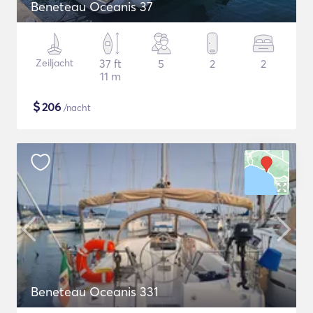
Beneteau Oceanis 37
Zeiljacht
37 ft
5
2
2
11 m
$
206
/nacht
Beneteau Oceanis 331