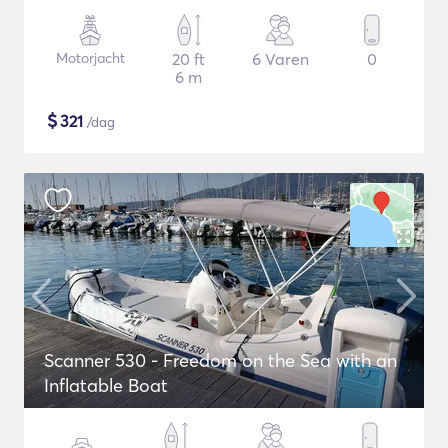
Motorjacht
20 ft
6 Varen
0
6 m
$
321
/dag
Scanner 530 - Freedom on the Sea with an
Inflatable Boat