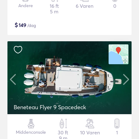
Andere
16 ft
6 Varen
0
5 m
$
149
/dag
Beneteau Flyer 9 Spacedeck
Middenconsole
30 ft
10 Varen
1
9 m