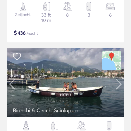
Zeiljacht
33 ft
8
3
6
10 m
$
436
/nacht
Bianchi & Cecchi Scialuppa