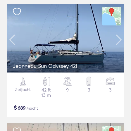
Jeanneau Sun Odyssey 42i
Zeiljacht
42 ft
9
3
3
13 m
$
689
/nacht