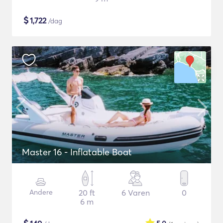
$
1,722
/dag
Master 16 - Inflatable Boat
Andere
20 ft
6 Varen
0
6 m