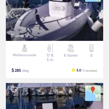
Bluline 17
Middenconsole
17 ft
6 Varen
0
5 m
$
285
5.0
/dag
(1
reviews
)