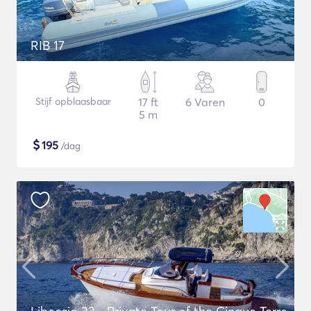
RIB 17
Stijf opblaasbaar
17 ft
6 Varen
0
5 m
$
195
/dag