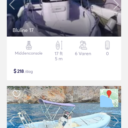
Bluline 17
Middenconsole
17 ft
6 Varen
0
5 m
$
218
/dag