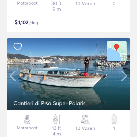
Motorboot
30 ft
10 Varen
0
9 m
$
1,102
/dag
Cantieri di Pisa Super Polaris
Motorboot
13 ft
10 Varen
1
4 m