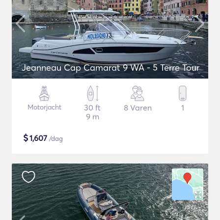
Jeanneau Cap Camarat 9 WA - 5 Terre Tour
Motorjacht
30 ft
8 Varen
1
9 m
$
1,607
/dag