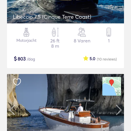
Libeccio 7.5 (Cinque Terre Coast)
Motorjacht
26 ft
8 Varen
1
8 m
$
803
5.0
/dag
(10
reviews
)