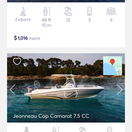
Zeiljacht
48 ft
12
5
6
15 m
$
1,016
/nacht
Jeanneau Cap Camarat 7.5 CC