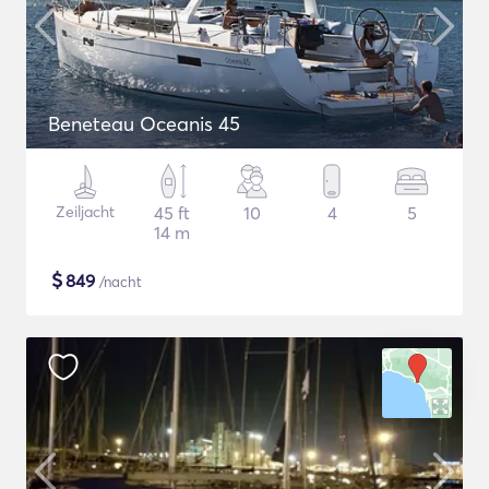
Beneteau Oceanis 45
Zeiljacht
45 ft
10
4
5
14 m
$
849
/nacht