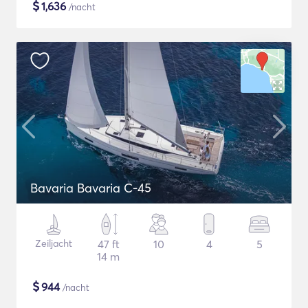
$
1,636
/nacht
Bavaria Bavaria C-45
Zeiljacht
47 ft
10
4
5
14 m
$
944
/nacht