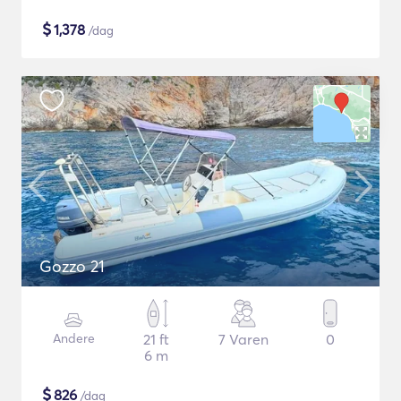
$
1,378
/dag
Gozzo 21
Andere
21 ft
7 Varen
0
6 m
$
826
/dag