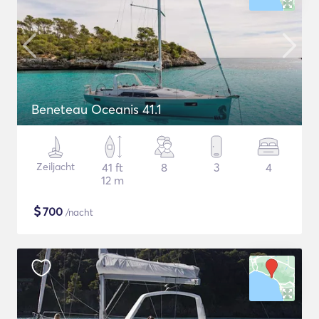
Beneteau Oceanis 41.1
Zeiljacht
41 ft
8
3
4
12 m
$
700
/nacht