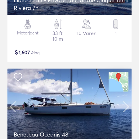
Libeccio 33 - Private Tour of the Cinque Terre
Riviera 7h
Motorjacht
33 ft
10 Varen
1
10 m
$
1,607
/dag
Beneteau Oceanis 48