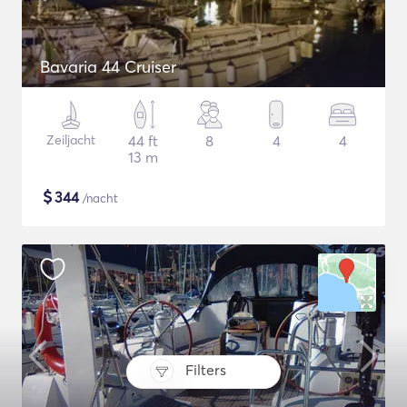
Bavaria 44 Cruiser
Zeiljacht
44 ft
8
4
4
13 m
$
344
/nacht
Filters