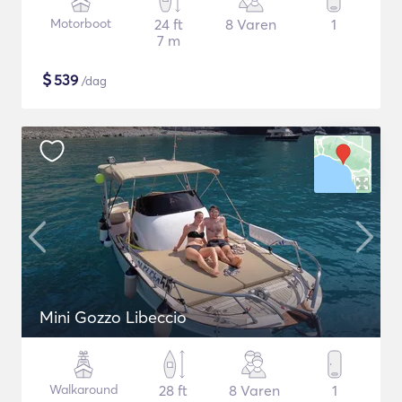
Motorboot
24 ft
8 Varen
1
7 m
$
539
/dag
Mini Gozzo Libeccio
Walkaround
28 ft
8 Varen
1