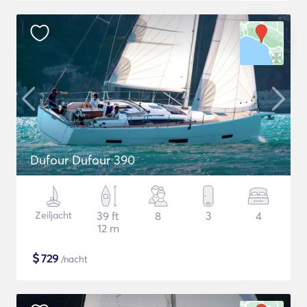
Dufour Dufour 390
Zeiljacht
39 ft
8
3
4
12 m
$
729
/nacht