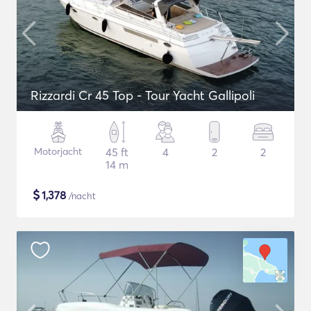
Rizzardi Cr 45 Top - Tour Yacht Gallipoli
Motorjacht
45 ft
4
2
2
14 m
$
1,378
/nacht