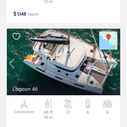
13 m
$
1,148
/nacht
Lagoon 46
Catamaran
46 ft
12
6
6
14 m