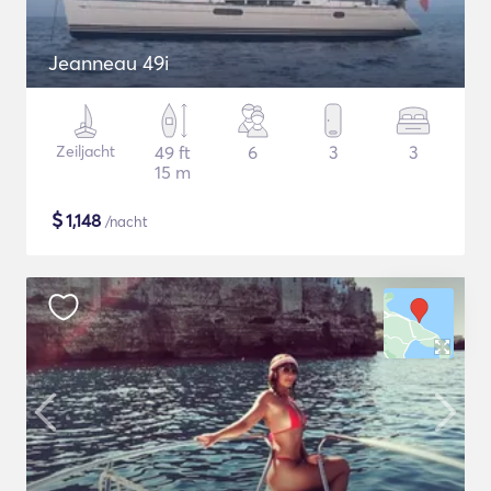
Jeanneau 49i
Zeiljacht
49 ft
6
3
3
15 m
$
1,148
/nacht