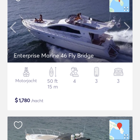
Enterprise Marine 46 Fly Bridge
Motorjacht
50 ft
4
3
3
15 m
$
1,780
/nacht