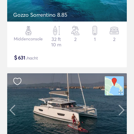
Gozzo Sorrentino 8.85
Middenconsole
32 ft
2
1
2
10 m
$
631
/nacht