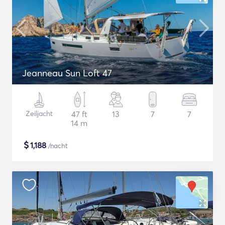
Jeanneau Sun Loft 47
Zeiljacht
47 ft
13
7
7
14 m
$
1,188
/nacht