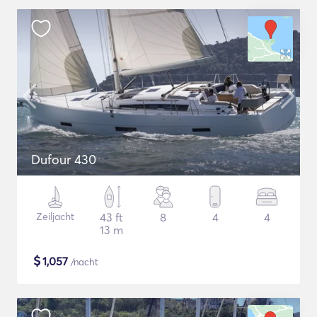
Dufour 430
Zeiljacht
43 ft
8
4
4
13 m
$
1,057
/nacht