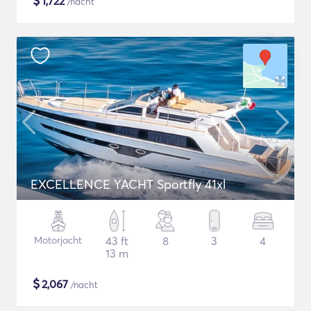
$
1,722
/nacht
EXCELLENCE YACHT Sportfly 41xl
Motorjacht
43 ft
8
3
4
13 m
$
2,067
/nacht