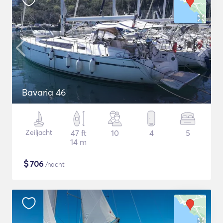
Bavaria 46
Zeiljacht
47 ft
10
4
5
14 m
$
706
/nacht