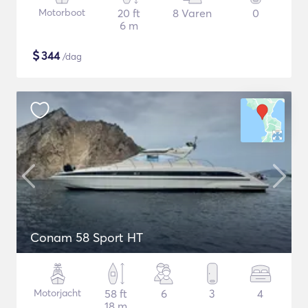
Motorboot
20 ft
8 Varen
0
6 m
$
344
/dag
Conam 58 Sport HT
Motorjacht
58 ft
6
3
4
18 m