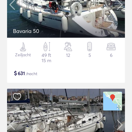
Bavaria 50
Zeiljacht
49 ft
12
5
6
15 m
$
631
/nacht