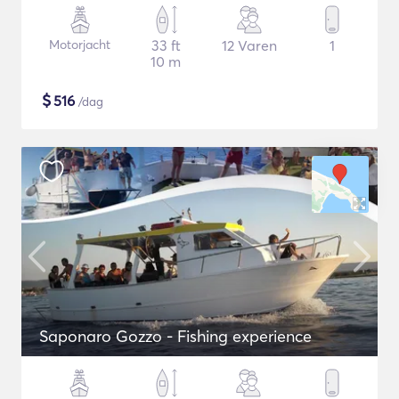
Motorjacht
33 ft
12 Varen
1
10 m
$
516
/dag
Saponaro Gozzo - Fishing experience