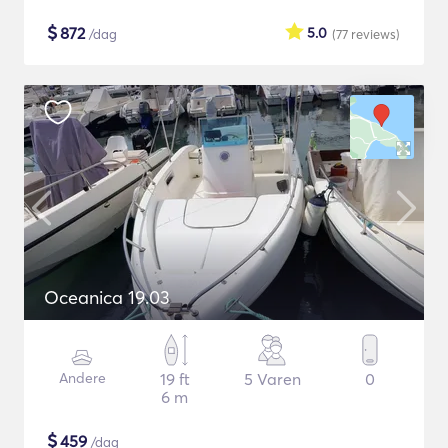
$
872
5.0
/dag
(77
reviews
)
Oceanica 19.03
Andere
19 ft
5 Varen
0
6 m
$
459
/dag