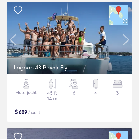
Lagoon 43 Power Fly
Motorjacht
45 ft
6
4
3
14 m
$
689
/nacht