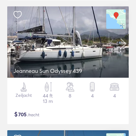
Jeanneau Sun Odyssey 439
Zeiljacht
44 ft
8
4
4
13 m
$
705
/nacht