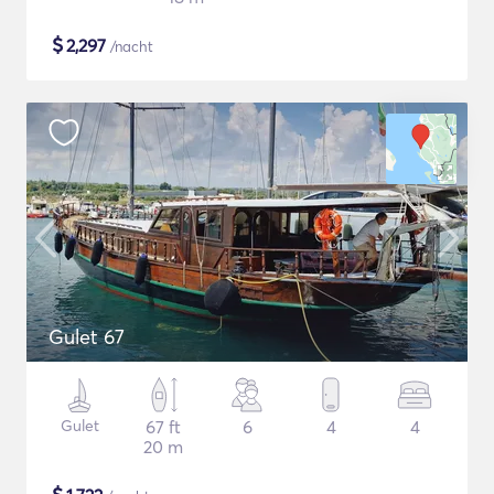
$
2,297
/nacht
Gulet 67
Gulet
67 ft
6
4
4
20 m