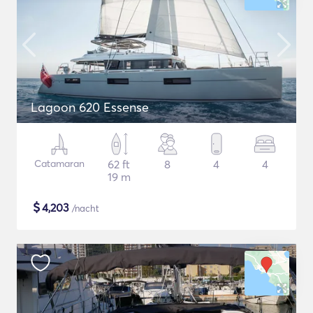
Lagoon 620 Essense
Catamaran
62 ft
8
4
4
19 m
$
4,203
/nacht