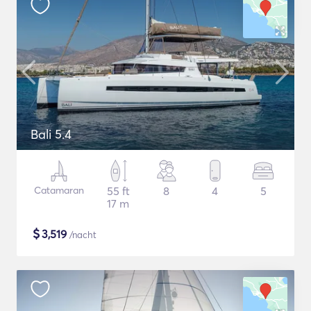
Bali 5.4
Catamaran
55 ft
8
4
5
17 m
$
3,519
/nacht