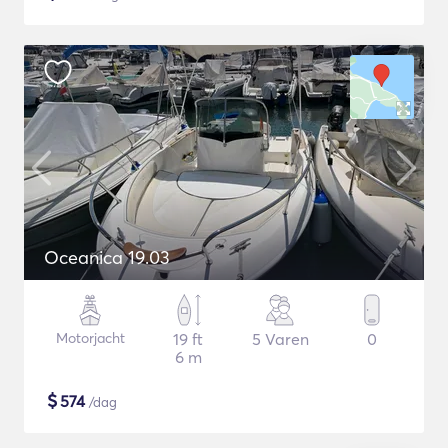
Oceanica 19.03
Motorjacht
19 ft
5 Varen
0
6 m
$
574
/dag