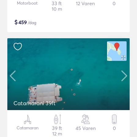
Motorboot
33 ft
12 Varen
0
10 m
$
459
/dag
Catamarani 39ft
Catamaran
39 ft
45 Varen
0
12 m