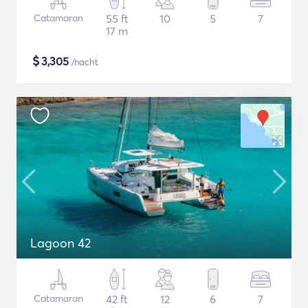
Catamaran
55 ft
10
5
7
17 m
$
3,305
/nacht
Lagoon 42
Catamaran
42 ft
12
6
7