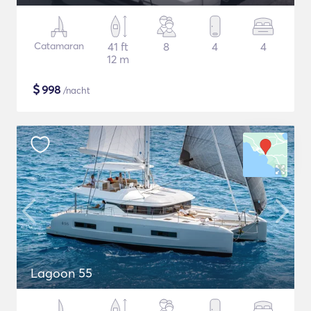
Catamaran
41 ft
8
4
4
12 m
$
998
/nacht
Lagoon 55