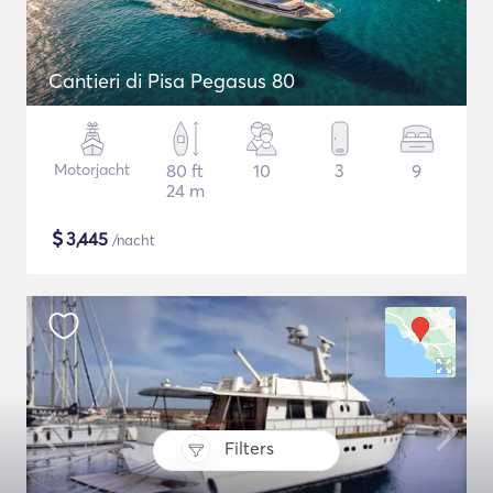
Cantieri di Pisa Pegasus 80
Motorjacht
80 ft
10
3
9
24 m
$
3,445
/nacht
Filters