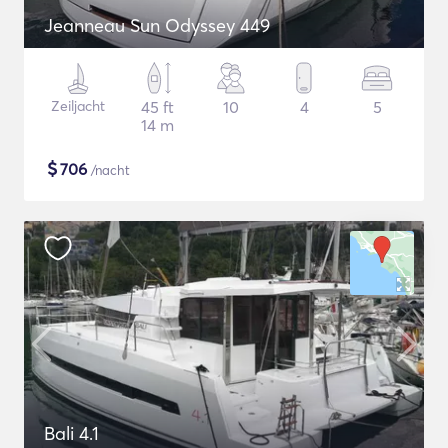
Jeanneau Sun Odyssey 449
Zeiljacht
45 ft
10
4
5
14 m
$
706
/nacht
Bali 4.1