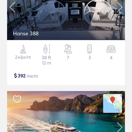
Hanse 388
Zeiljacht
38 ft
7
3
4
12 m
$
392
/nacht