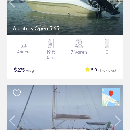
Albatros Open 5.65
Andere
19 ft
7 Varen
0
6 m
$
275
5.0
/dag
(1
reviews
)