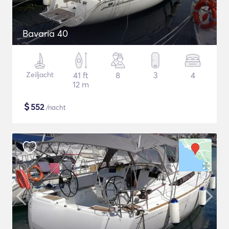
Bavaria 40
Zeiljacht
41 ft
8
3
4
12 m
$
552
/nacht