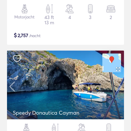
Motorjacht
43 ft
4
3
2
13 m
$
2,757
/nacht
Speedy Donautica Cayman