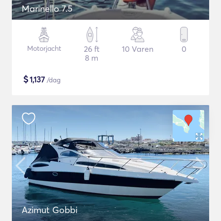
Marinello 7.5
Motorjacht
26 ft
10 Varen
0
8 m
$
1,137
/dag
Azimut Gobbi