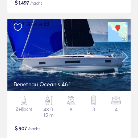
$
1,497
/nacht
Beneteau Oceanis 46.1
Zeiljacht
48 ft
8
3
4
15 m
$
907
/nacht