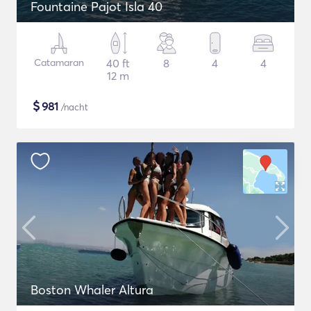
Fountaine Pajot Isla 40
Catamaran
40 ft
8
4
4
12 m
$
981
/nacht
Boston Whaler Altura