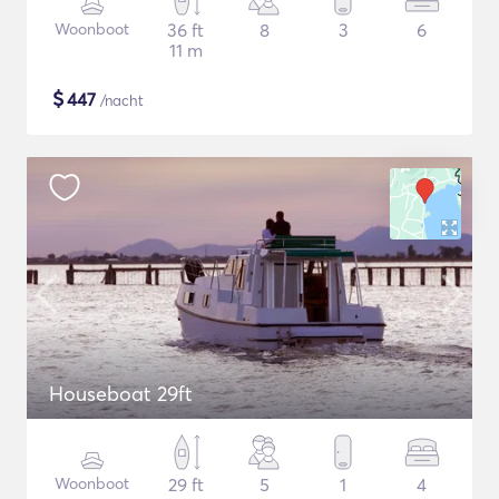
Woonboot
36 ft
8
3
6
11 m
$
447
/nacht
Houseboat 29ft
Woonboot
29 ft
5
1
4