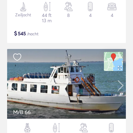
Zeiljacht
44 ft
8
4
4
13 m
$
545
/nacht
M/B 66