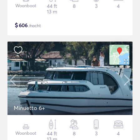
Woonboot
44 ft
8
3
4
13 m
$
606
/nacht
Minuetto 6+
Woonboot
44 ft
8
3
4
13 m