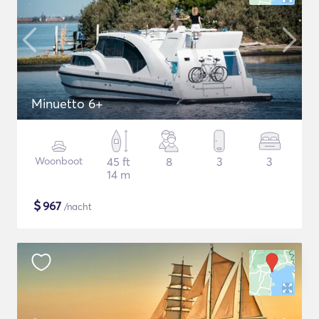
Minuetto 6+
Woonboot
45 ft
8
3
3
14 m
$
967
/nacht