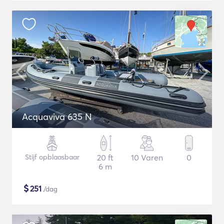
Acquaviva 635 N
Stijf opblaasbaar
20 ft
10 Varen
0
6 m
$
251
/dag