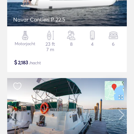
Navar Cantieri P 22.5
Motorjacht
23 ft
8
4
6
7 m
$
2,183
/nacht