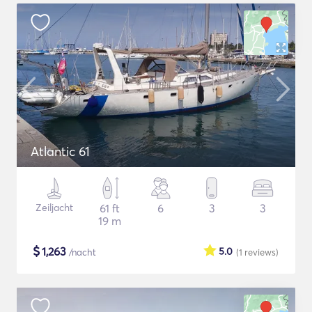
Atlantic 61
Zeiljacht
61 ft
6
3
3
19 m
$
1,263
5.0
/nacht
(1
reviews
)