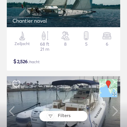
Chantier naval
Zeiljacht
68 ft
8
5
6
21 m
$
2,526
/nacht
Filters