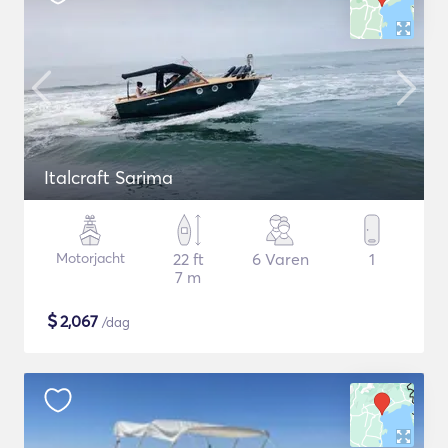
Italcraft Sarima
Motorjacht
22 ft
6 Varen
1
7 m
$
2,067
/dag