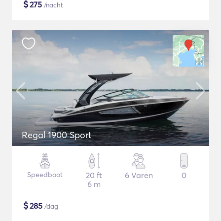
$
275
/nacht
Regal 1900 Sport
Speedboot
20 ft
6 Varen
0
6 m
$
285
/dag