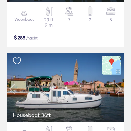
Woonboot
29 ft
7
2
5
9 m
$
288
/nacht
Houseboat 36ft