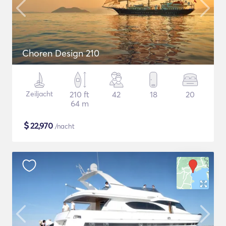
Choren Design 210
Zeiljacht
210 ft
42
18
20
64 m
$
22,970
/nacht