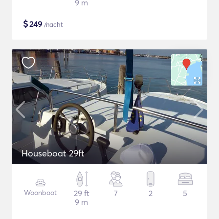
9 m
$
249
/nacht
Houseboat 29ft
Woonboot
29 ft
7
2
5
9 m