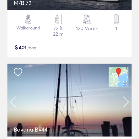
M/B 72
Walkaround
72 ft
120 Varen
1
22 m
$
401
/dag
Bavaria BV44