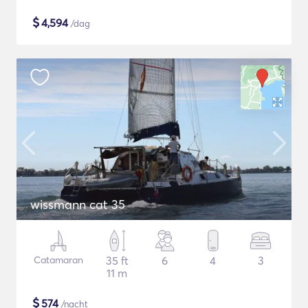
$
4,594
/dag
wissmann cat 35
Catamaran
35 ft
6
4
3
11 m
$
574
/nacht