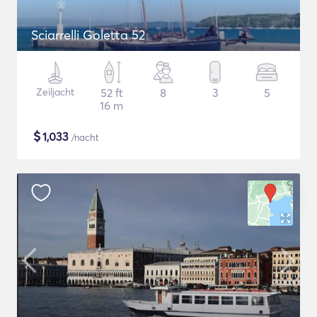
Sciarrelli Goletta 52
Zeiljacht
52 ft
8
3
5
16 m
$
1,033
/nacht