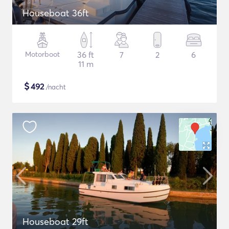
Houseboat 36ft
Motorboot
36 ft
7
2
6
11 m
$
492
/nacht
Houseboat 29ft