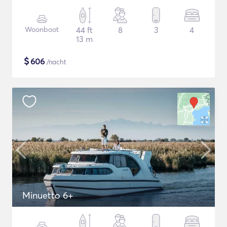
Woonboot
44 ft
8
3
4
13 m
$
606
/nacht
Minuetto 6+