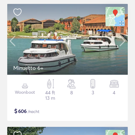
Minuetto 6+
Woonboot
44 ft
8
3
4
13 m
$
606
/nacht