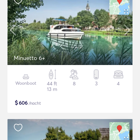
Minuetto 6+
Woonboot
44 ft
8
3
4
13 m
$
606
/nacht