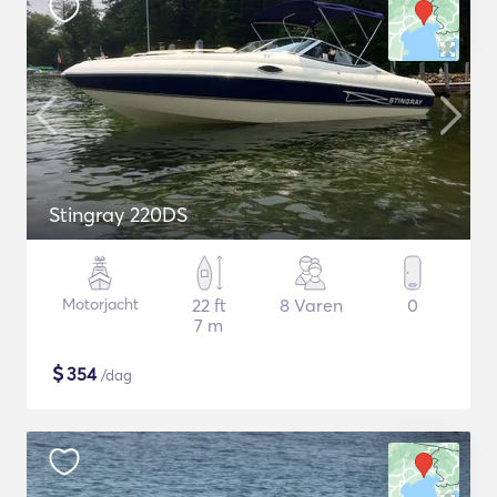
Stingray 220DS
Motorjacht
22 ft
8 Varen
0
7 m
$
354
/dag