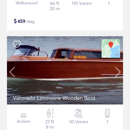
Walkaround
66 ft
115 Varen
1
20 m
$
459
/dag
Vizianello Limousine Wooden Boat
Andere
27 ft
10 Varen
1
8 m