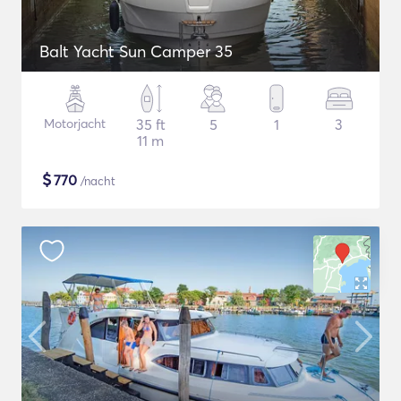
Balt Yacht Sun Camper 35
Motorjacht
35 ft
5
1
3
11 m
$
770
/nacht