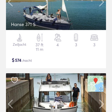
Hanse 371 S
Zeiljacht
37 ft
4
3
3
11 m
$
574
/nacht