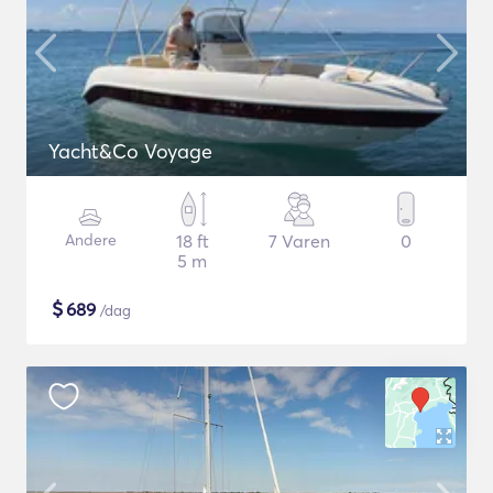
Yacht&Co Voyage
Andere
18 ft
7 Varen
0
5 m
$
689
/dag