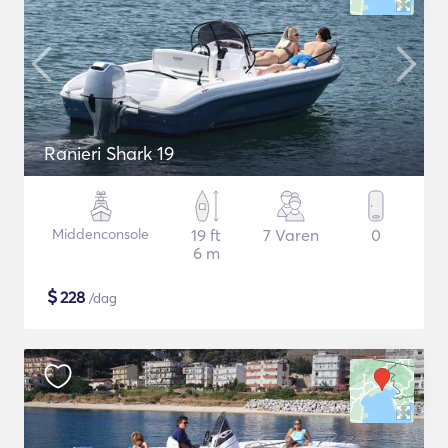
Ranieri Shark 19
Middenconsole
19 ft
7 Varen
0
6 m
$
228
/dag