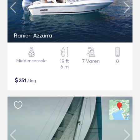
Ranieri Azzurra
Middenconsole
19 ft
7 Varen
0
6 m
$
251
/dag