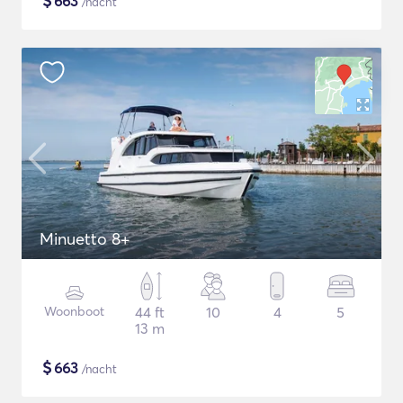
$
663
/nacht
Minuetto 8+
Woonboot
44 ft
10
4
5
13 m
$
663
/nacht