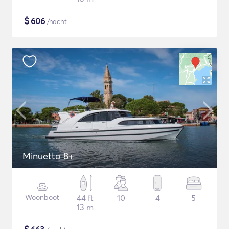
$
606
/nacht
Minuetto 8+
Woonboot
44 ft
10
4
5
13 m