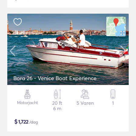
Bora 26 - Venice Boat Experience
Motorjacht
20 ft
5 Varen
1
6 m
$
1,722
/dag