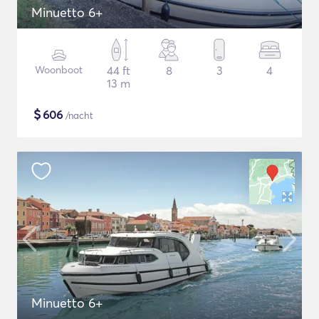
Minuetto 6+
Woonboot
44 ft
8
3
4
13 m
$
606
/nacht
Minuetto 6+