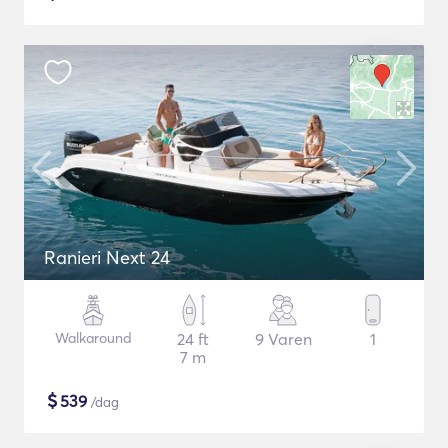
Ranieri Next 24
Walkaround
24 ft
9 Varen
1
7 m
$
539
/dag