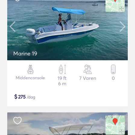
Marine 19
Middenconsole
19 ft
7 Varen
0
6 m
$
275
/dag