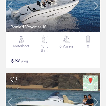
Ranieri Voyager 18
Motorboot
18 ft
6 Varen
0
5 m
$
298
/dag