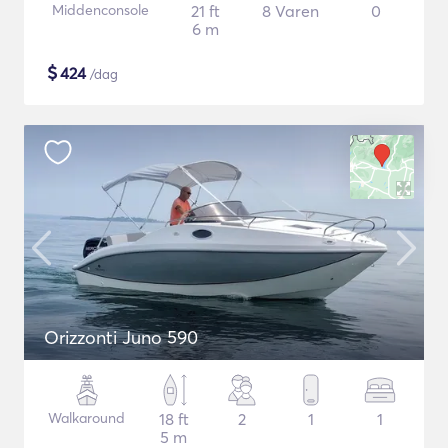
Middenconsole
21 ft
8 Varen
0
6 m
$
424
/dag
Orizzonti Juno 590
Walkaround
18 ft
2
1
1
5 m