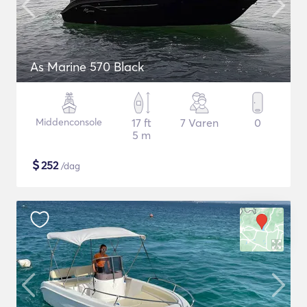
As Marine 570 Black
Middenconsole
17 ft
7 Varen
0
5 m
$
252
/dag