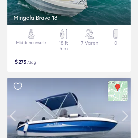
Mingola Brava 18
Middenconsole
18 ft
7 Varen
0
5 m
$
275
/dag