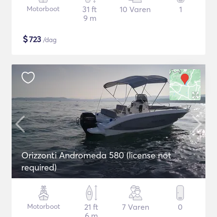
Motorboot
31 ft
10 Varen
1
9 m
$
723
/dag
Orizzonti Andromeda 580 (license not
required)
Motorboot
21 ft
7 Varen
0
6 m