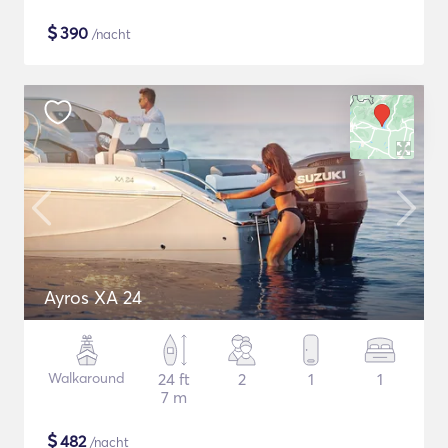
$
390
/nacht
Ayros XA 24
Walkaround
24 ft
2
1
1
7 m
$
482
/nacht