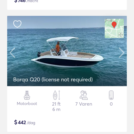
$
746
/nacht
Barqa Q20 (license not required)
Motorboot
21 ft
7 Varen
0
6 m
$
442
/dag