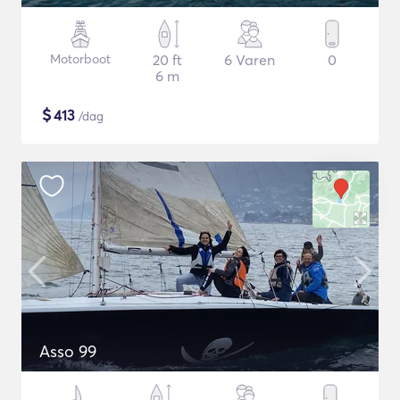
Motorboot
20 ft
6 Varen
0
6 m
$
413
/dag
Asso 99