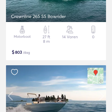
Crownline 265 SS Bowrider
Motorboot
27 ft
14 Varen
0
8 m
$
803
/dag