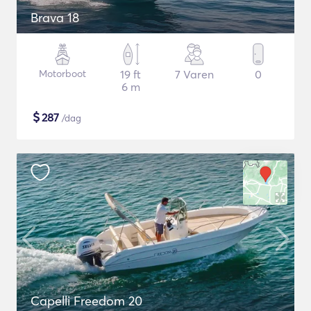
Brava 18
Motorboot
19 ft
7 Varen
0
6 m
$
287
/dag
Capelli Freedom 20