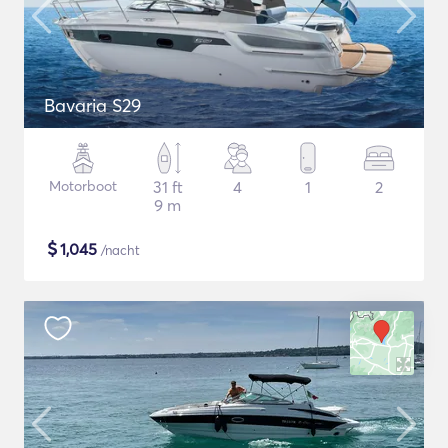
Bavaria S29
Motorboot
31 ft
4
1
2
9 m
$
1,045
/nacht