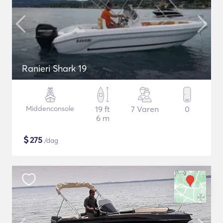
Ranieri Shark 19
Middenconsole
19 ft
7 Varen
0
6 m
$
275
/dag