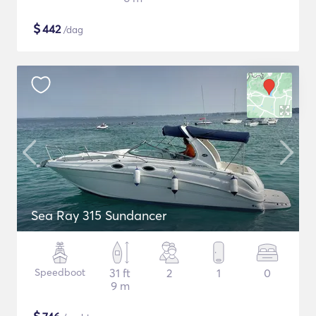
$
442
/dag
Sea Ray 315 Sundancer
Speedboot
31 ft
2
1
0
9 m