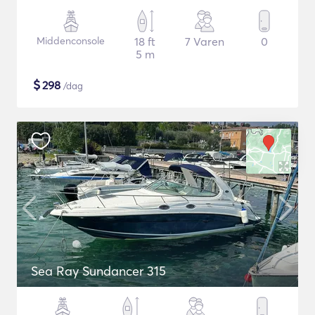
Middenconsole
18 ft
7 Varen
0
5 m
$
298
/dag
Sea Ray Sundancer 315