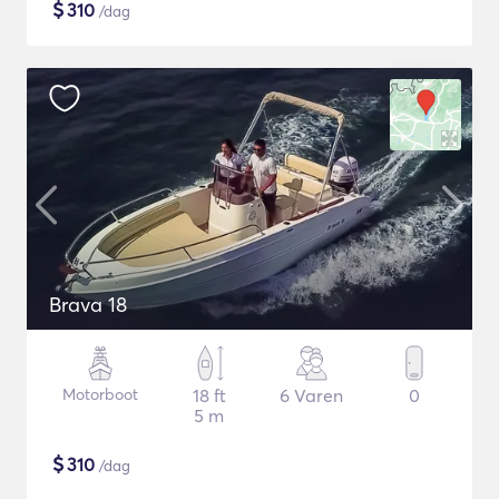
$
310
/dag
Brava 18
Motorboot
18 ft
6 Varen
0
5 m
$
310
/dag