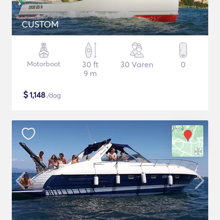
CUSTOM
Motorboot
30 ft
30 Varen
0
9 m
$
1,148
/dag