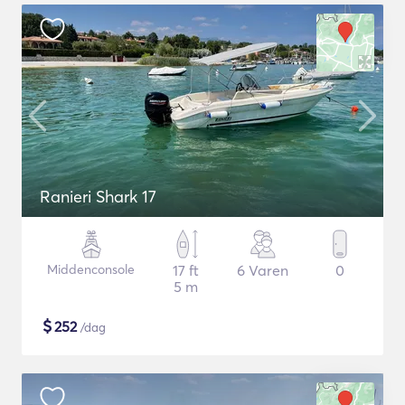
Ranieri Shark 17
Middenconsole
17 ft
6 Varen
0
5 m
$
252
/dag