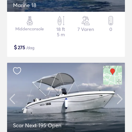
Marine 18
Middenconsole
18 ft
7 Varen
0
5 m
$
275
/dag
Scar Next 195 Open