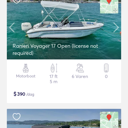
Ranieri Voyager 17 Open (license not
required)
Motorboot
17 ft
6 Varen
0
5 m
$
390
/dag