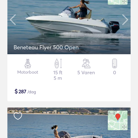
Beneteau Flyer 500 Open
Motorboot
15 ft
5 Varen
0
5 m
$
287
/dag