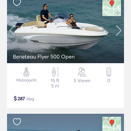
Beneteau Flyer 500 Open
Motorjacht
15 ft
5 Varen
0
5 m
$
287
/dag