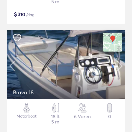
5 m
$
310
/dag
Brava 18
Motorboot
18 ft
6 Varen
0
5 m