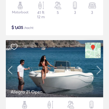
Motorboot
41 ft
5
3
3
12 m
$
1,435
/nacht
Allegra 21 Open