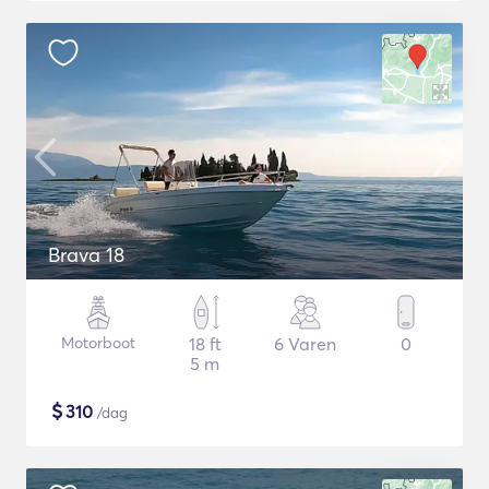
Brava 18
Motorboot
18 ft
6 Varen
0
5 m
$
310
/dag