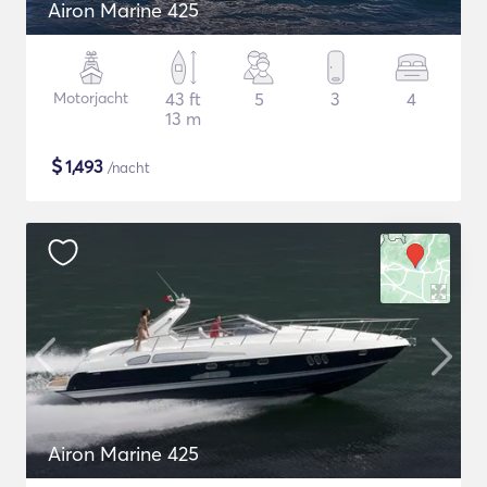
Airon Marine 425
Motorjacht
43 ft
5
3
4
13 m
$
1,493
/nacht
Airon Marine 425