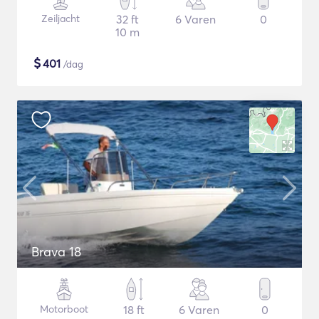
Zeiljacht
32 ft
6 Varen
0
10 m
$
401
/dag
Brava 18
Motorboot
18 ft
6 Varen
0