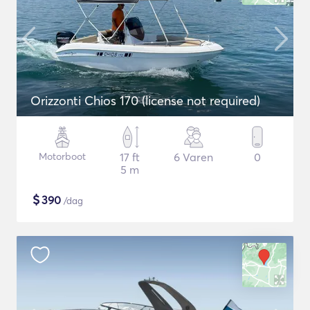
Orizzonti Chios 170 (license not required)
Motorboot
17 ft
6 Varen
0
5 m
$
390
/dag