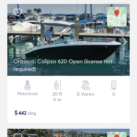
Orizzonti Calipso 620 Open (license not
required)
Motorboot
20 ft
8 Varen
0
6 m
$
442
/dag