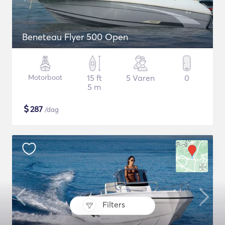
Beneteau Flyer 500 Open
Motorboot
15 ft
5 Varen
0
5 m
$
287
/dag
Filters