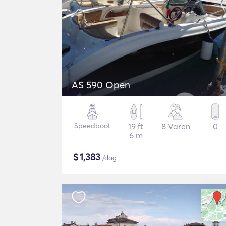
AS 590 Open
Speedboot
19 ft
8 Varen
0
6 m
$
1,383
/dag