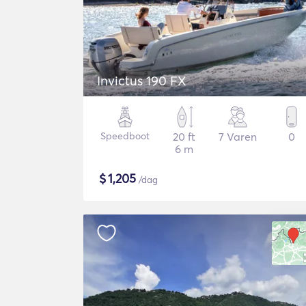
Invictus 190 FX
Speedboot
20 ft
7 Varen
0
6 m
$
1,205
/dag