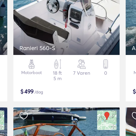
Ranieri 560-S
A
Motorboot
18 ft
7 Varen
0
M
5 m
$
499
/dag