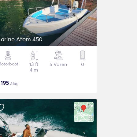
arino Atom 450
otorboot
13 ft
5 Varen
0
4 m
$
195
/dag