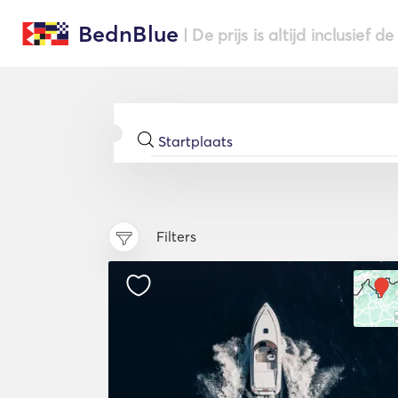
BednBlue
| De prijs is altijd inclusief 
Filters