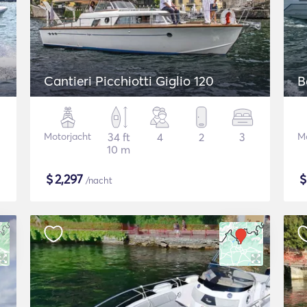
Cantieri Picchiotti Giglio 120
B
Motorjacht
34 ft
4
2
3
Mo
10 m
$
2,297
/nacht