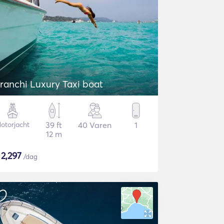
ranchi Luxury Taxi boat
otorjacht
39 ft
40 Varen
1
12 m
$
2,297
/dag