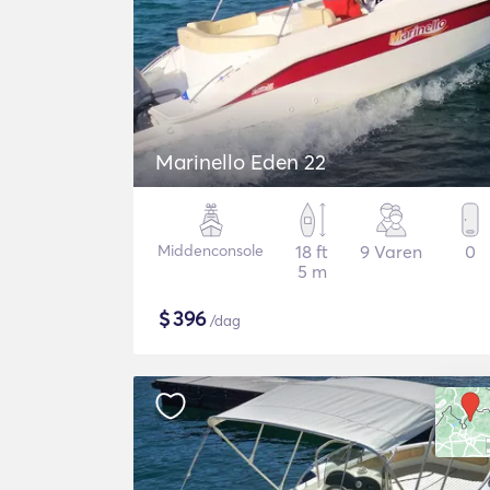
Marinello Eden 22
Middenconsole
18 ft
9 Varen
0
5 m
$
396
/dag