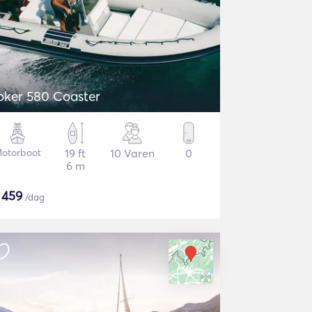
oker 580 Coaster
otorboot
19 ft
10 Varen
0
6 m
$
459
/dag