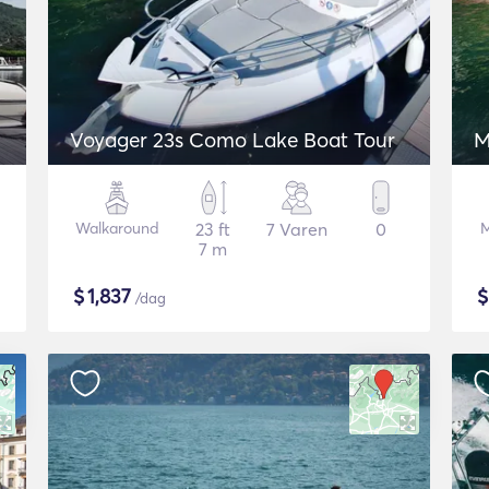
Voyager 23s Como Lake Boat Tour
M
Walkaround
23 ft
7 Varen
0
M
7 m
$
1,837
/dag