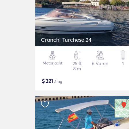
Cranchi Turchese 24
Motorjacht
25 ft
6 Varen
1
8 m
$
321
/dag