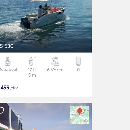
S 530
otorboot
17 ft
6 Varen
0
5 m
$
499
/dag