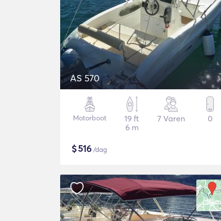
AS 570
Motorboot
19 ft
7 Varen
0
6 m
$
516
/dag