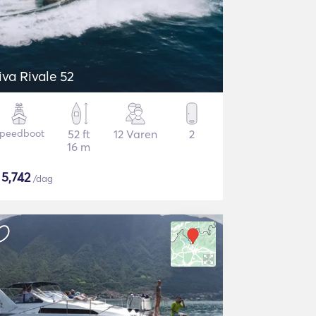
iva Rivale 52
peedboot
52 ft
12 Varen
2
16 m
$
5,742
/dag