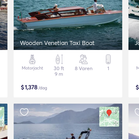
Wooden Venetian Taxi Boat
J
Motorjacht
30 ft
8 Varen
1
M
9 m
$
1,378
/dag