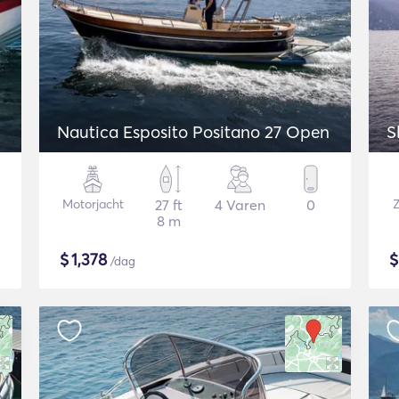
Nautica Esposito Positano 27 Open
S
Motorjacht
27 ft
4 Varen
0
Z
8 m
$
1,378
/dag