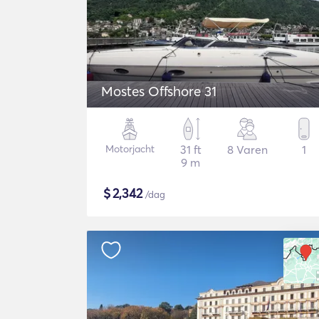
Mostes Offshore 31
Motorjacht
31 ft
8 Varen
1
9 m
$
2,342
/dag