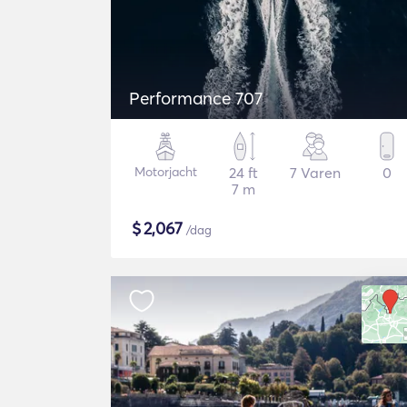
Performance 707
Motorjacht
24 ft
7 Varen
0
7 m
$
2,067
/dag