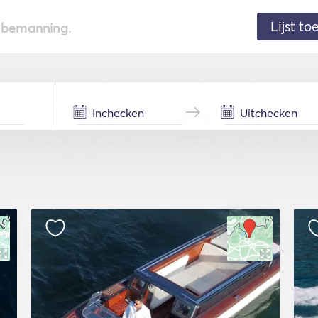
Lijst t
de bemanning.