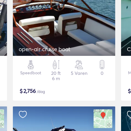
open-air cruise boat
C
Speedboot
20 ft
5 Varen
0
M
6 m
$
2,756
/dag