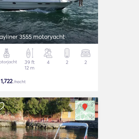
ayliner 3555 motoryacht
torjacht
39 ft
4
2
2
12 m
$
1,722
/nacht