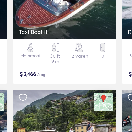
Taxi Boat II
R
Motorboot
30 ft
12 Varen
0
S
9 m
$
2,466
/dag