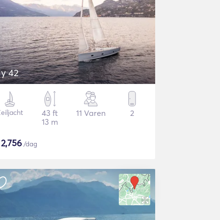
ly 42
eiljacht
43 ft
11 Varen
2
13 m
$
2,756
/dag