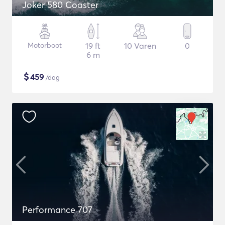
Joker 580 Coaster
Motorboot
19 ft
10 Varen
0
6 m
$
459
/dag
Performance 707