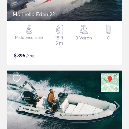
Marinello Eden 22
Middenconsole
18 ft
9 Varen
0
5 m
$
396
/dag