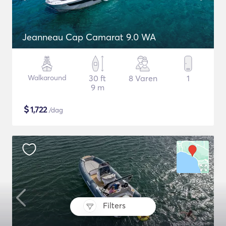
Jeanneau Cap Camarat 9.0 WA
Walkaround
30 ft
8 Varen
1
9 m
$
1,722
/dag
Filters