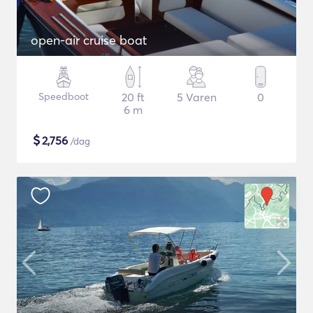
open-air cruise boat
Speedboot
20 ft
5 Varen
0
6 m
$
2,756
/dag