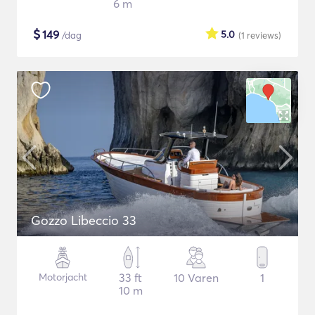
6 m
$
149
5.0
/dag
(1
reviews
)
Gozzo Libeccio 33
Motorjacht
33 ft
10 Varen
1
10 m