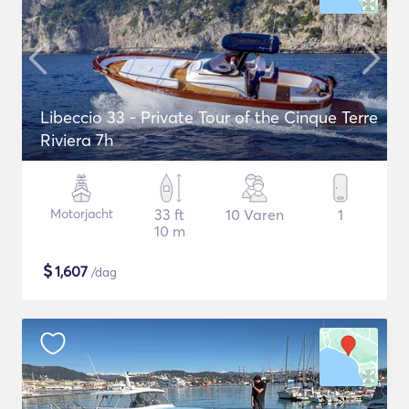
Libeccio 33 - Private Tour of the Cinque Terre
Riviera 7h
Motorjacht
33 ft
10 Varen
1
10 m
$
1,607
/dag