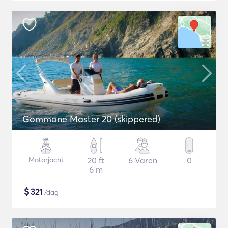
Gommone Master 20 (skippered)
Motorjacht
20 ft
6 Varen
0
6 m
$
321
/dag