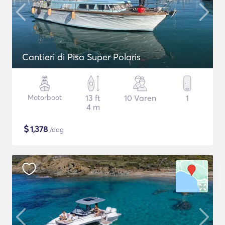
Cantieri di Pisa Super Polaris
Motorboot
13 ft
10 Varen
1
4 m
$
1,378
/dag