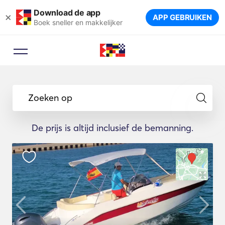
Download de app
×
APP GEBRUIKEN
Boek sneller en makkelijker
Zoeken op
De prijs is altijd inclusief de bemanning.