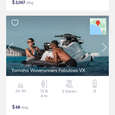
$
2,067
/dag
Yamaha Waverunners Fabulosa VX
Jet Ski
13 ft
2 Varen
0
4 m
$
68
/dag