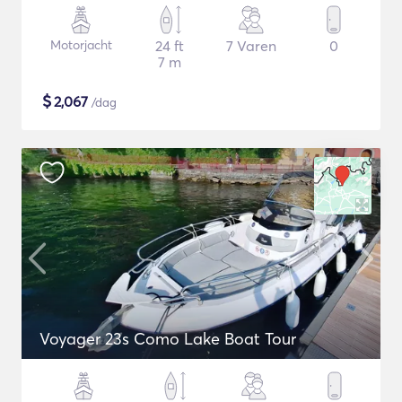
Motorjacht
24 ft
7 Varen
0
7 m
$
2,067
/dag
Voyager 23s Como Lake Boat Tour