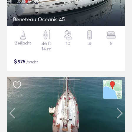
Beneteau Oceanis 45
Zeiljacht
46 ft
10
4
5
14 m
$
975
/nacht