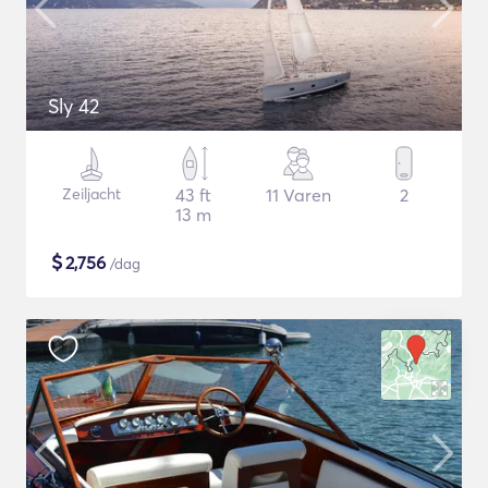
Sly 42
Zeiljacht
43 ft
11 Varen
2
13 m
$
2,756
/dag