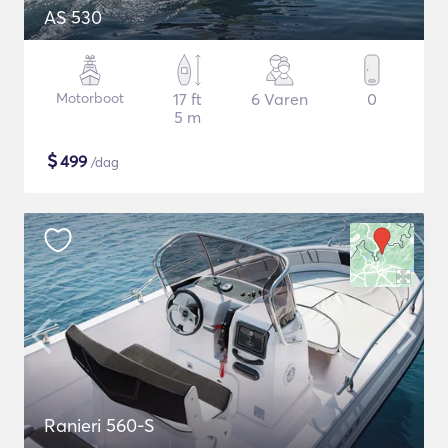
AS 530
Motorboot
17 ft
6 Varen
0
5 m
$
499
/dag
Ranieri 560-S