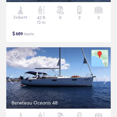
Zeiljacht
42 ft
9
3
3
13 m
$
689
/nacht
Beneteau Oceanis 48