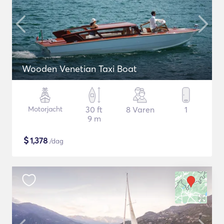
Wooden Venetian Taxi Boat
Motorjacht
30 ft
8 Varen
1
9 m
$
1,378
/dag