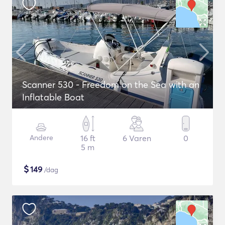
Scanner 530 - Freedom on the Sea with an
Inflatable Boat
Andere
16 ft
6 Varen
0
5 m
$
149
/dag