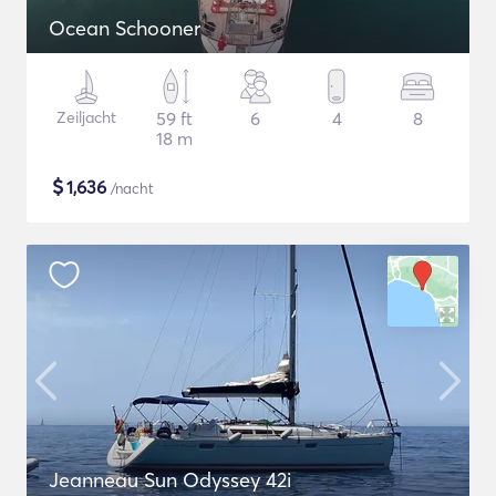
Ocean Schooner
Zeiljacht
59 ft
6
4
8
18 m
$
1,636
/nacht
Jeanneau Sun Odyssey 42i