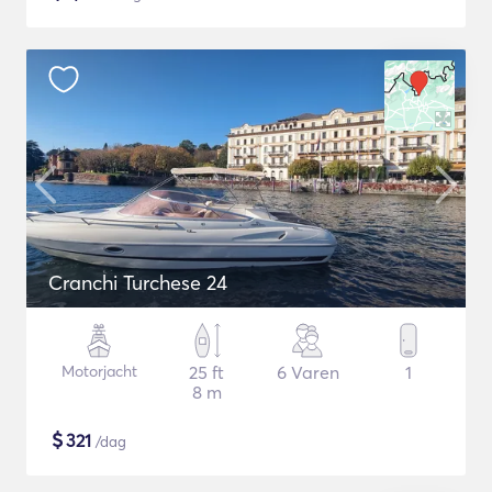
Cranchi Turchese 24
Motorjacht
25 ft
6 Varen
1
8 m
$
321
/dag