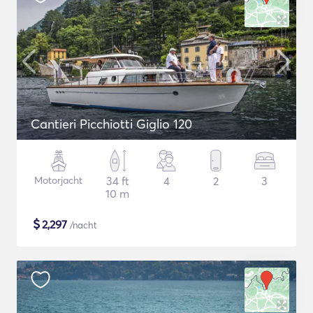
Cantieri Picchiotti Giglio 120
Motorjacht
34 ft
4
2
3
10 m
$
2,297
/nacht