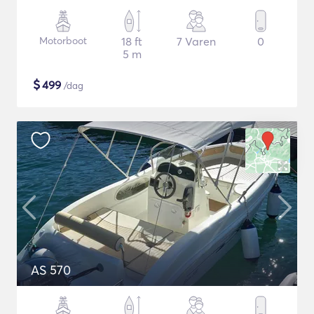
Motorboot
18 ft
7 Varen
0
5 m
$
499
/dag
AS 570