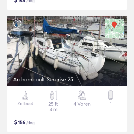
$
144
/dag
Archambault Surprise 25
Zeilboot
25 ft
4 Varen
1
8 m
$
156
/dag