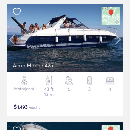
Airon Marine 425
Motorjacht
43 ft
5
3
4
13 m
$
1,493
/nacht