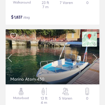
Walkaround
23 ft
7 Varen
0
7 m
$
1,837
/dag
Marino Atom 450
Motorboot
13 ft
5 Varen
0
4 m