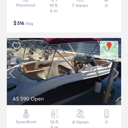
Motorboot
19 ft
7 Varen
0
6 m
$
516
/dag
AS 590 Open
Speedboot
19 ft
8 Varen
0
6 m