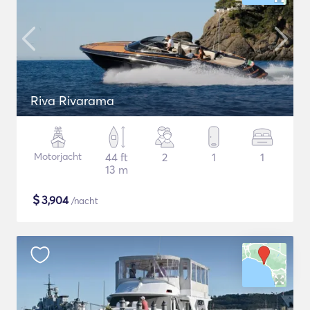
Riva Rivarama
Motorjacht
44 ft
2
1
1
13 m
$
3,904
/nacht