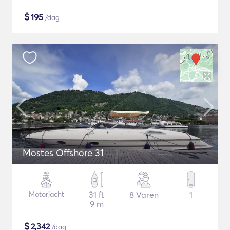
$
195
/dag
Mostes Offshore 31
Motorjacht
31 ft
8 Varen
1
9 m
$
2,342
/dag