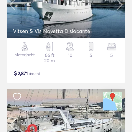
Vitsen & Vis Navetta Dislocante
Motorjacht
66 ft
10
5
5
20 m
$
2,871
/nacht