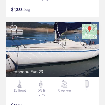
$
1,383
/dag
Jeanneau Fun 23
Zeilboot
23 ft
5 Varen
1
7 m