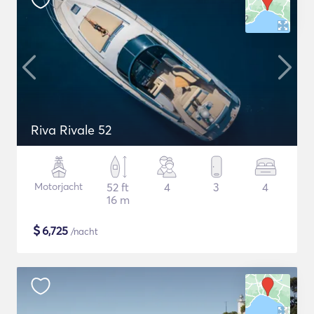
Riva Rivale 52
Motorjacht
52 ft
4
3
4
16 m
$
6,725
/nacht