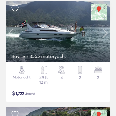
Bayliner 3555 motoryacht
Motorjacht
39 ft
4
2
2
12 m
$
1,722
/nacht