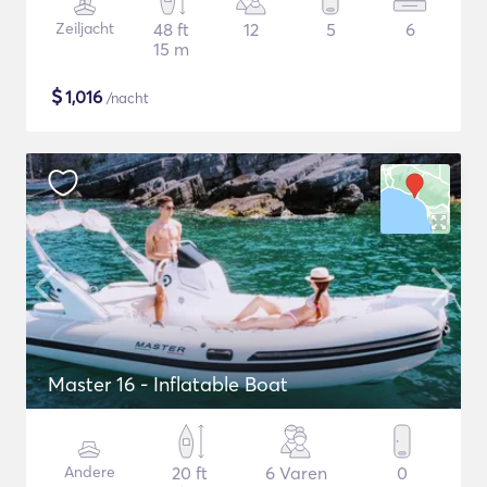
Zeiljacht
48 ft
12
5
6
15 m
$
1,016
/nacht
Master 16 - Inflatable Boat
Andere
20 ft
6 Varen
0