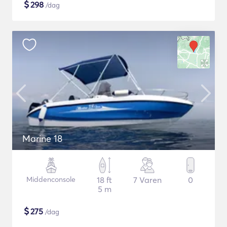
$
298
/dag
Marine 18
Middenconsole
18 ft
7 Varen
0
5 m
$
275
/dag