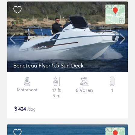
Beneteau Flyer 5.5 Sun Deck
Motorboot
17 ft
6 Varen
1
5 m
$
424
/dag