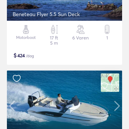
Beneteau Flyer 5.5 Sun Deck
Motorboot
17 ft
6 Varen
1
5 m
$
424
/dag