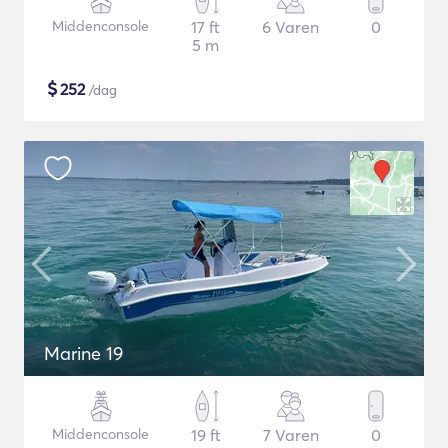
Middenconsole
17 ft
6 Varen
0
5 m
$
252
/dag
Marine 19
Middenconsole
19 ft
7 Varen
0