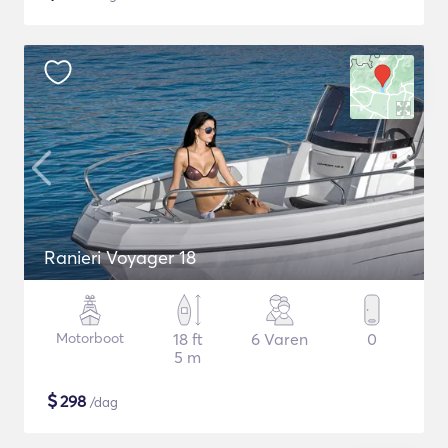
Ranieri Voyager 18
Motorboot
18 ft
6 Varen
0
5 m
$
298
/dag