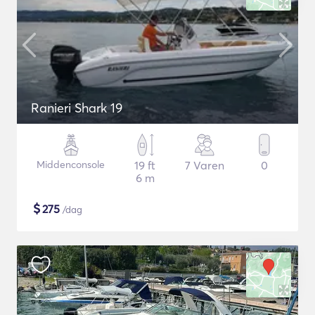
Ranieri Shark 19
Middenconsole
19 ft
7 Varen
0
6 m
$
275
/dag