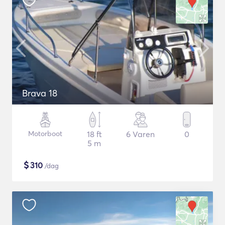
Brava 18
Motorboot
18 ft
6 Varen
0
5 m
$
310
/dag