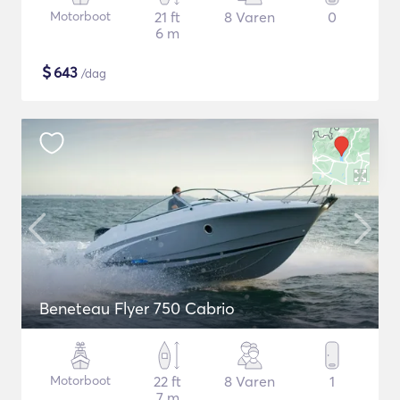
Motorboot
21 ft
8 Varen
0
6 m
$
643
/dag
Beneteau Flyer 750 Cabrio
Motorboot
22 ft
8 Varen
1
7 m