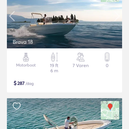
Brava 18
Motorboot
19 ft
7 Varen
0
6 m
$
287
/dag