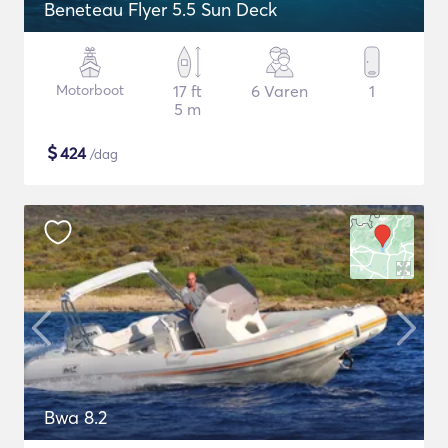
Beneteau Flyer 5.5 Sun Deck
Motorboot
17 ft
6 Varen
1
5 m
$
424
/dag
Bwa 8.2