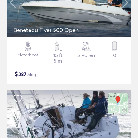
Beneteau Flyer 500 Open
Motorboot
15 ft
5 Varen
0
5 m
$
287
/dag