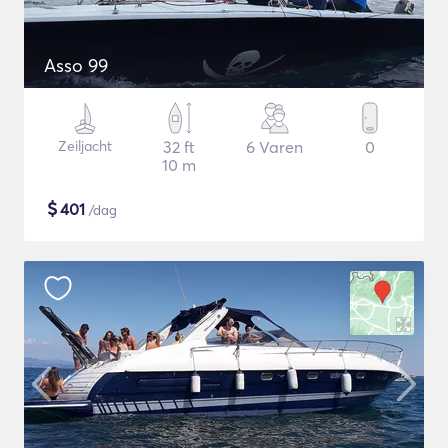
Asso 99
Zeiljacht
32 ft
6 Varen
0
10 m
$
401
/dag