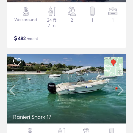
Walkaround
24 ft
2
1
1
7 m
$
482
/nacht
Ranieri Shark 17