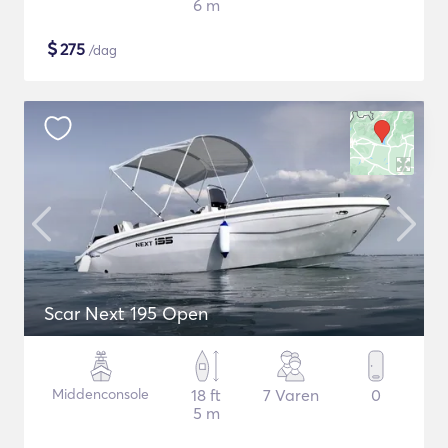
6 m
$
275
/dag
Scar Next 195 Open
Middenconsole
18 ft
7 Varen
0
5 m