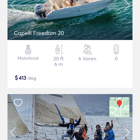
Capelli Freedom 20
Motorboot
20 ft
6 Varen
0
6 m
$
413
/dag