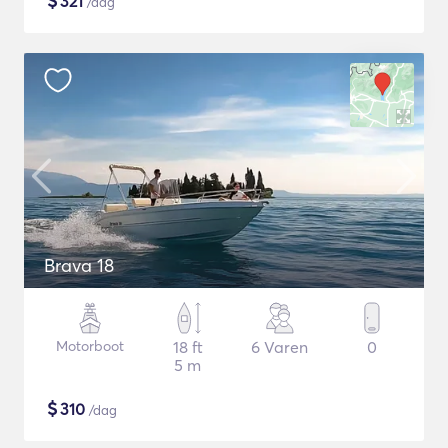
$
321
/dag
Brava 18
Motorboot
18 ft
6 Varen
0
5 m
$
310
/dag