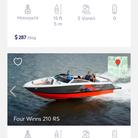
Motorjacht
15 ft
5 Varen
0
5 m
$
287
/dag
Four Winns 210 RS