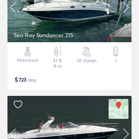
Sea Ray Sundancer 315
Motorboot
31 ft
10 Varen
1
9 m
$
723
/dag