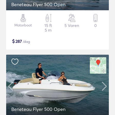
Beneteau Flyer 500 Open
Motorboot
15 ft
5 Varen
0
5 m
$
287
/dag
Beneteau Flyer 500 Open