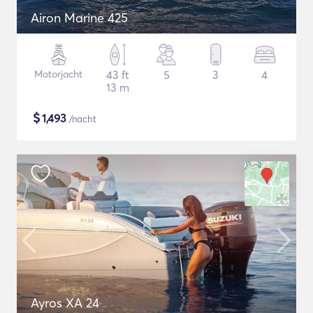
Airon Marine 425
Motorjacht
43 ft
5
3
4
13 m
$
1,493
/nacht
Ayros XA 24