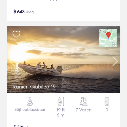
$
643
/dag
Ranieri Giubileo 19
Stijf opblaasbaar
19 ft
7 Varen
0
6 m