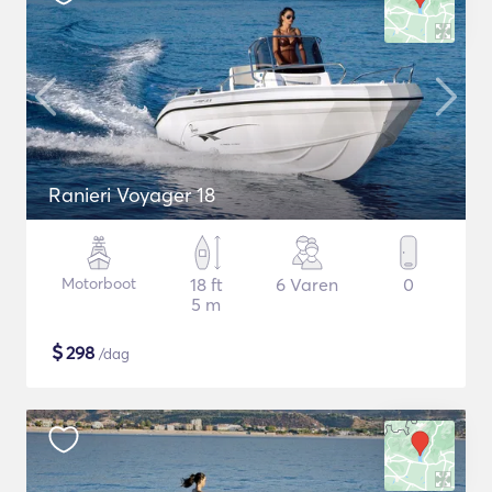
Ranieri Voyager 18
Motorboot
18 ft
6 Varen
0
5 m
$
298
/dag