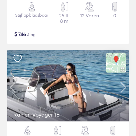
Stijf opblaasbaar
25 ft
12 Varen
0
8 m
$
746
/dag
Ranieri Voyager 18