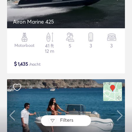
Airon Marine 425
Motorboot
41 ft
5
3
3
12 m
$
1,435
/nacht
Filters