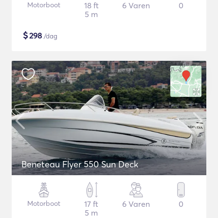
Motorboot
18 ft
6 Varen
0
5 m
$
298
/dag
Beneteau Flyer 550 Sun Deck
Motorboot
17 ft
6 Varen
0
5 m