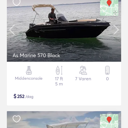
As Marine 570 Black
Middenconsole
17 ft
7 Varen
0
5 m
$
252
/dag