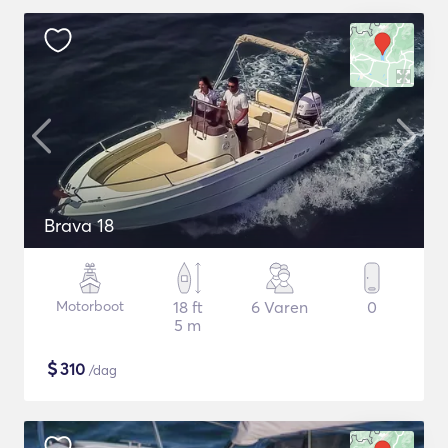
Brava 18
Motorboot
18 ft
6 Varen
0
5 m
$
310
/dag