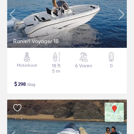
Ranieri Voyager 18
Motorboot
18 ft
6 Varen
0
5 m
$
298
/dag