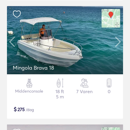
Mingola Brava 18
Middenconsole
18 ft
7 Varen
0
5 m
$
275
/dag