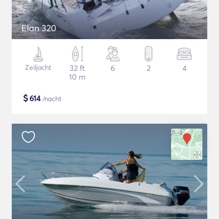
Elan 320
Zeiljacht
32 ft
6
2
4
10 m
$
614
/nacht