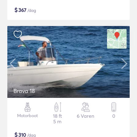
$
367
/dag
Brava 18
Motorboot
18 ft
6 Varen
0
5 m
$
310
/dag