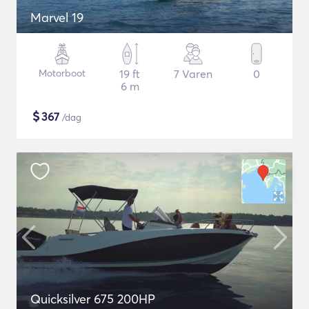
Marvel 19
Motorboot
19 ft
7 Varen
0
6 m
$
367
/dag
Quicksilver 675 200HP