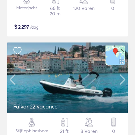
Motorjacht
66 ft
120 Varen
0
20 m
$
2,297
/dag
Falkor 22 vacance
Stijf opblaasbaar
21 ft
8 Varen
0