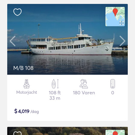
M/B 108
Motorjacht
108 ft
180 Varen
0
33 m
$
4,019
/dag