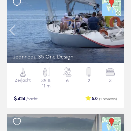
Jeanneau 35 One Design
Zeiljacht
35 ft
6
2
3
11 m
$
424
5.0
/nacht
(1
reviews
)