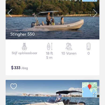
Stingher 550
Stijf opblaasbaar
18 ft
10 Varen
0
5 m
$
333
/dag