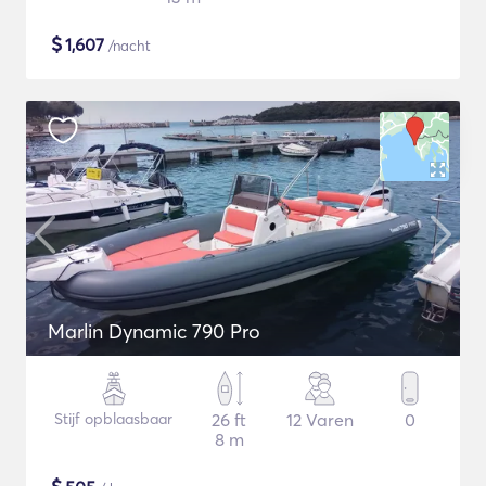
$
1,607
/nacht
Marlin Dynamic 790 Pro
Stijf opblaasbaar
26 ft
12 Varen
0
8 m