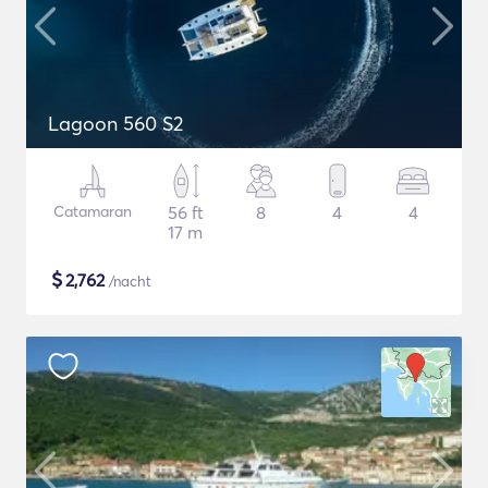
Lagoon 560 S2
Catamaran
56 ft
8
4
4
17 m
$
2,762
/nacht