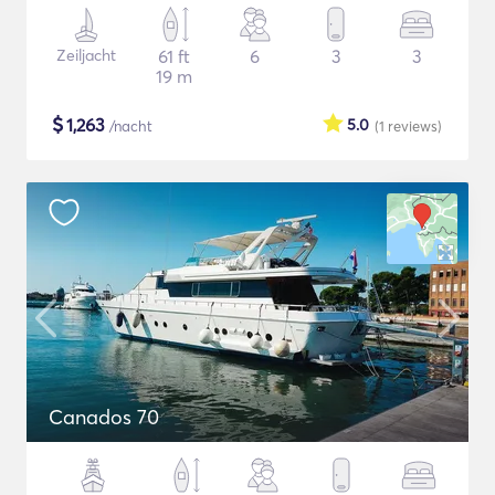
Zeiljacht
61 ft
6
3
3
19 m
$
1,263
5.0
/nacht
(1
reviews
)
Canados 70