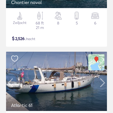
Chantier naval
Zeiljacht
68 ft
8
5
6
21 m
$
2,526
/nacht
Atlantic 61