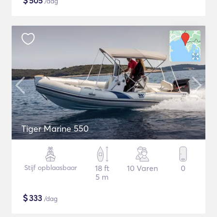
$
505
/dag
Tiger Marine 550
Stijf opblaasbaar
18 ft
10 Varen
0
5 m
$
333
/dag