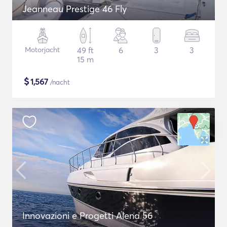
Jeanneau Prestige 46 Fly
Motorjacht
49 ft
6
3
3
15 m
$
1,567
/nacht
Innovazioni e Progetti Alena 56