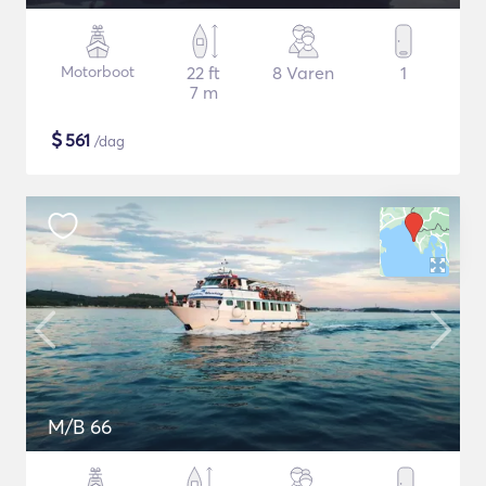
Motorboot
22 ft
8 Varen
1
7 m
$
561
/dag
M/B 66