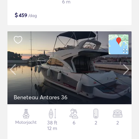
6 m
$
459
/dag
Beneteau Antares 36
Motorjacht
38 ft
6
2
2
12 m