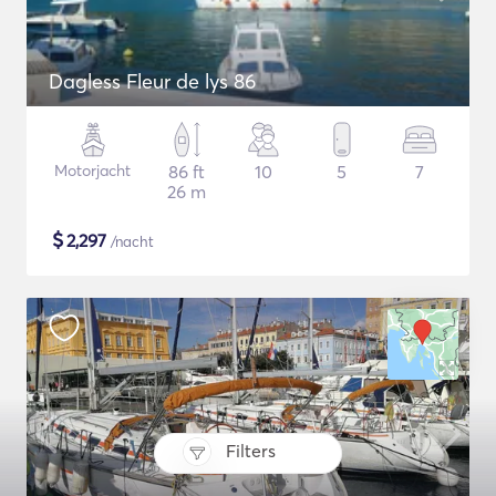
Dagless Fleur de lys 86
Motorjacht
86 ft
10
5
7
26 m
$
2,297
/nacht
Filters