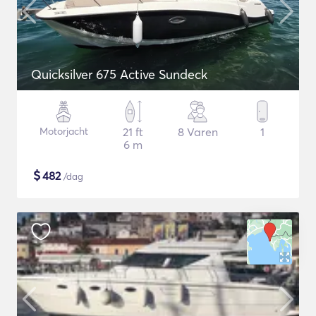
Quicksilver 675 Active Sundeck
Motorjacht
21 ft
8 Varen
1
6 m
$
482
/dag