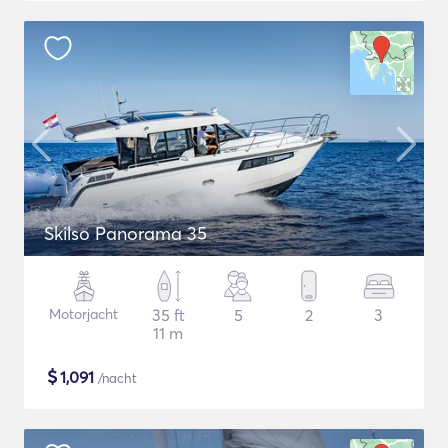
Skilso Panorama 35
Motorjacht
35 ft
5
2
3
11 m
$
1,091
/nacht