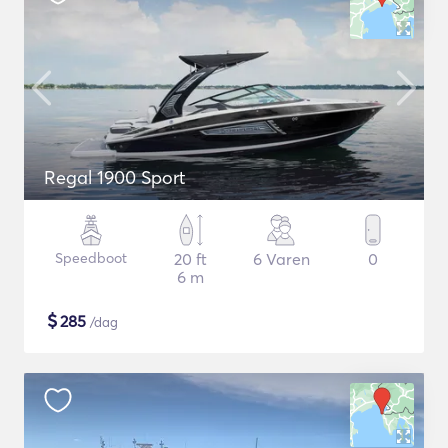
Regal 1900 Sport
Speedboot
20 ft
6 Varen
0
6 m
$
285
/dag