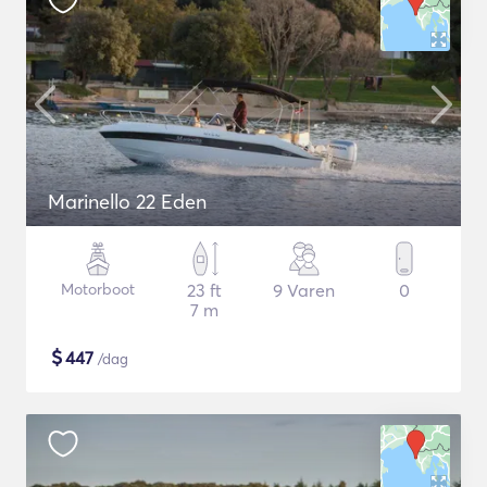
Marinello 22 Eden
Motorboot
23 ft
9 Varen
0
7 m
$
447
/dag