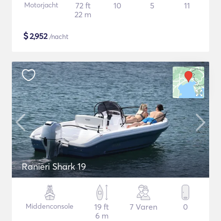
Motorjacht
72 ft
10
5
11
22 m
$
2,952
/nacht
Ranieri Shark 19
Middenconsole
19 ft
7 Varen
0
6 m