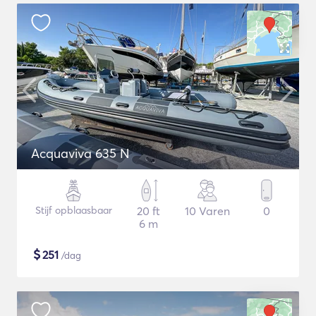
Acquaviva 635 N
Stijf opblaasbaar
20 ft
10 Varen
0
6 m
$
251
/dag