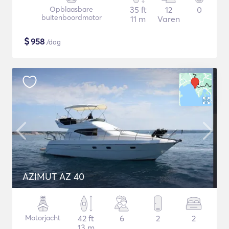
Opblaasbare
35 ft
12
0
buitenboordmotor
11 m
Varen
$
958
/dag
AZIMUT AZ 40
Motorjacht
42 ft
6
2
2
13 m