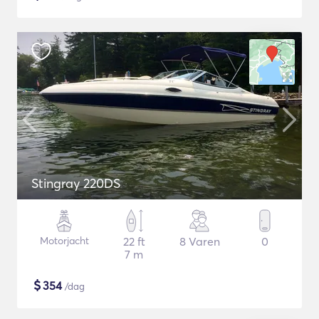
Stingray 220DS
Motorjacht
22 ft
8 Varen
0
7 m
$
354
/dag