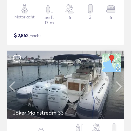
Motorjacht
56 ft
6
3
6
17 m
$
2,862
/nacht
Joker Mainstream 33