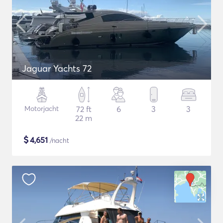
Jaguar Yachts 72
Motorjacht
72 ft
6
3
3
22 m
$
4,651
/nacht