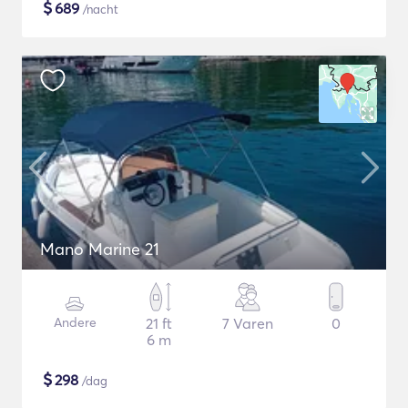
$
689
/nacht
Mano Marine 21
Andere
21 ft
7 Varen
0
6 m
$
298
/dag