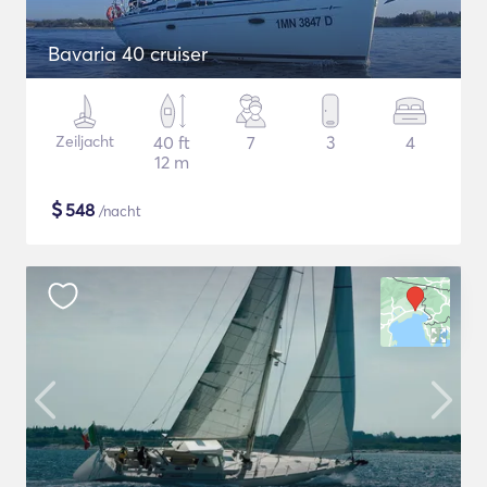
Bavaria 40 cruiser
Zeiljacht
40 ft
7
3
4
12 m
$
548
/nacht