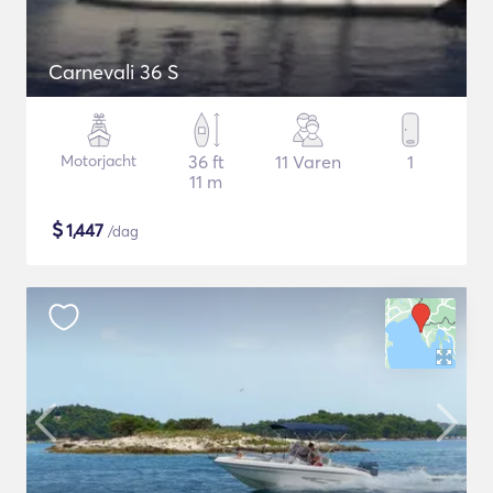
Carnevali 36 S
Motorjacht
36 ft
11 Varen
1
11 m
$
1,447
/dag