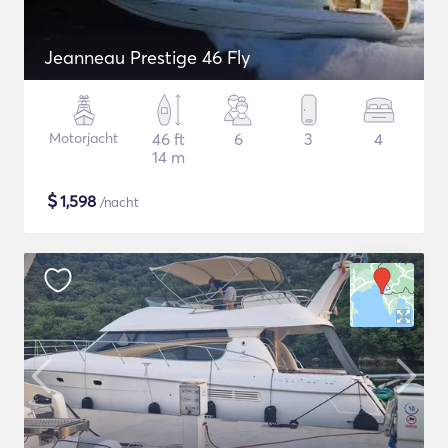
Jeanneau Prestige 46 Fly
Motorjacht
46 ft
6
3
4
14 m
$
1,598
/nacht