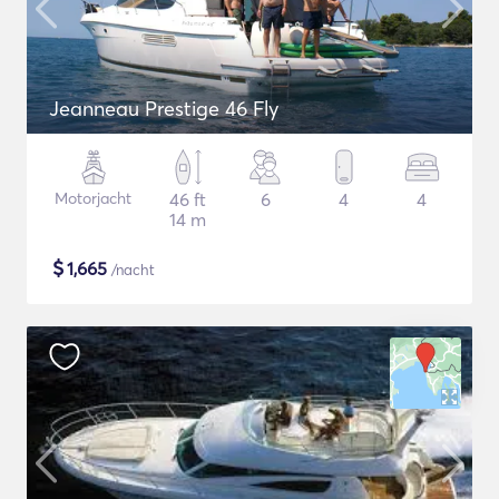
Jeanneau Prestige 46 Fly
Motorjacht
46 ft
6
4
4
14 m
$
1,665
/nacht