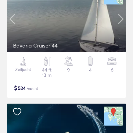
Bavaria Cruiser 44
Zeiljacht
44 ft
9
4
6
13 m
$
524
/nacht