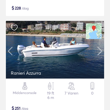
$
228
/dag
Ranieri Azzurra
Middenconsole
19 ft
7 Varen
0
6 m
$
251
/dag