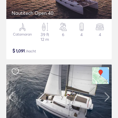
Nautitech Open 40
Catamaran
39 ft
6
4
4
12 m
$
1,091
/nacht