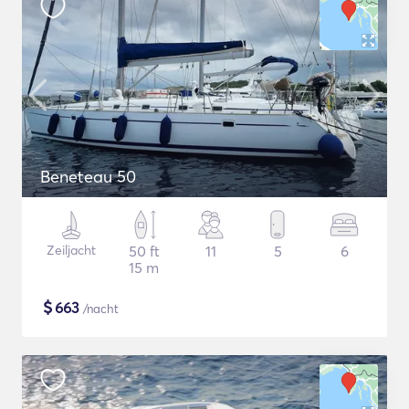
Beneteau 50
Zeiljacht
50 ft
11
5
6
15 m
$
663
/nacht