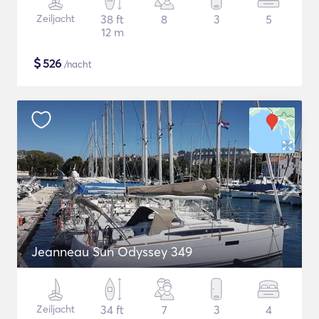
Zeiljacht
38 ft
8
3
5
12 m
$
526
/nacht
Jeanneau Sun Odyssey 349
Zeiljacht
34 ft
7
3
4