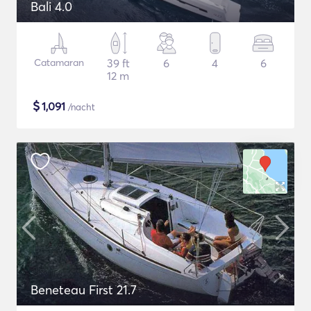
Bali 4.0
Catamaran
39 ft
6
4
6
12 m
$
1,091
/nacht
Beneteau First 21.7