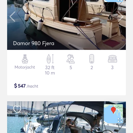
Damor 980 Fjera
Motorjacht
32 ft
5
2
3
10 m
$
547
/nacht