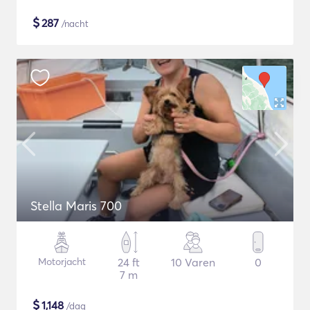
$
287
/nacht
Stella Maris 700
Motorjacht
24 ft
10 Varen
0
7 m
$
1,148
/dag