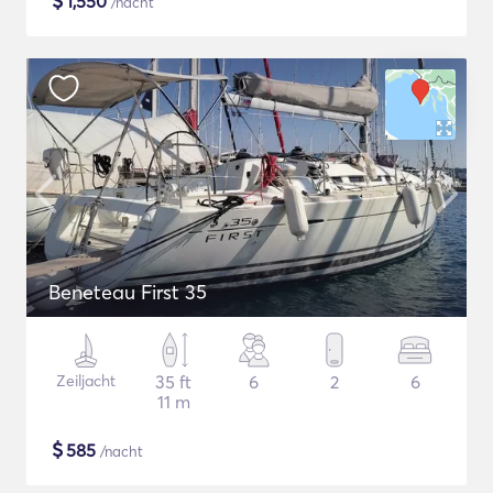
$
1,550
/nacht
Beneteau First 35
Zeiljacht
35 ft
6
2
6
11 m
$
585
/nacht