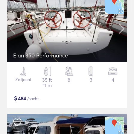
Elan 350 Performance
Zeiljacht
35 ft
8
3
4
11 m
$
484
/nacht