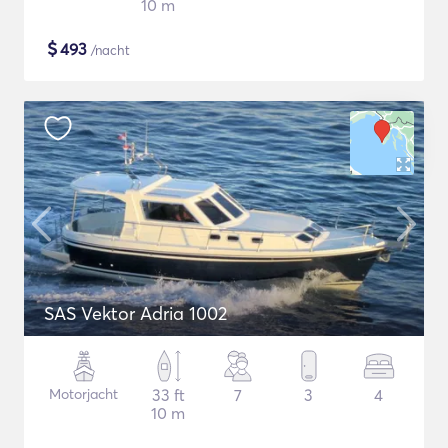
10 m
$
493
/nacht
SAS Vektor Adria 1002
Motorjacht
33 ft
7
3
4
10 m