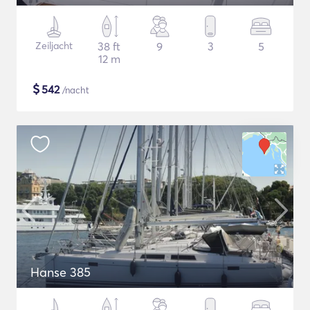
Zeiljacht
38 ft
9
3
5
12 m
$
542
/nacht
Hanse 385