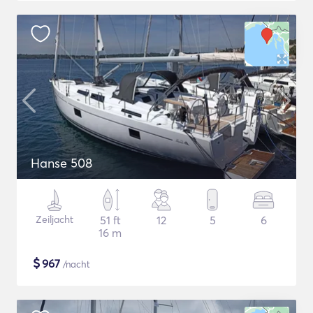
Hanse 508
Zeiljacht
51 ft
12
5
6
16 m
$
967
/nacht