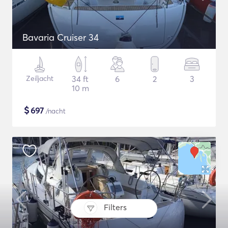
Bavaria Cruiser 34
Zeiljacht
34 ft
6
2
3
10 m
$
697
/nacht
Filters