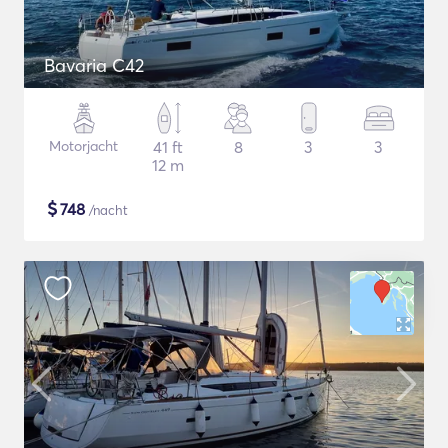
Bavaria C42
Motorjacht
41 ft
8
3
3
12 m
$
748
/nacht