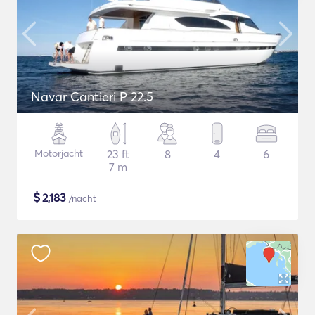
Navar Cantieri P 22.5
Motorjacht
23 ft
8
4
6
7 m
$
2,183
/nacht