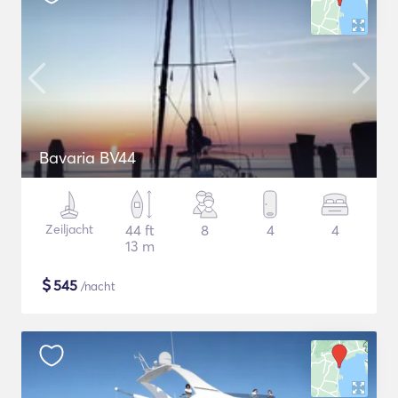
Bavaria BV44
Zeiljacht
44 ft
8
4
4
13 m
$
545
/nacht