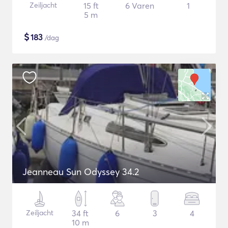
Zeiljacht
15 ft
6 Varen
1
5 m
$
183
/dag
Jeanneau Sun Odyssey 34.2
Zeiljacht
34 ft
6
3
4
10 m