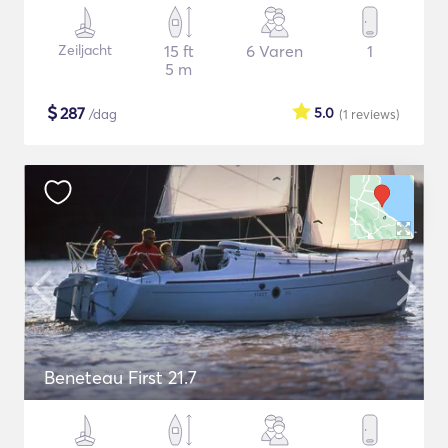
Zeiljacht
15 ft
6 Varen
1
5 m
$
287
5.0
/dag
(1
reviews
)
Beneteau First 21.7