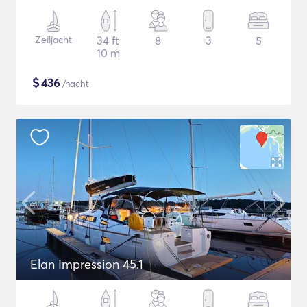
Zeiljacht
34 ft
8
3
5
10 m
$
436
/nacht
Elan Impression 45.1