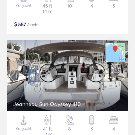
Zeiljacht
45 ft
10
4
5
14 m
$
557
/nacht
Jeanneau Sun Odyssey 410
Zeiljacht
41 ft
8
3
4
12 m