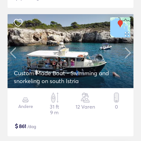
Custom Made Boat - Swimming and
snorkeling on south Istria
Andere
31 ft
12 Varen
0
9 m
$
861
/dag