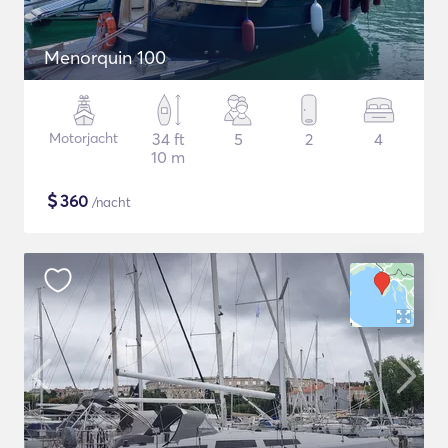
Menorquin 100
Motorjacht
34 ft
5
2
4
10 m
$
360
/nacht