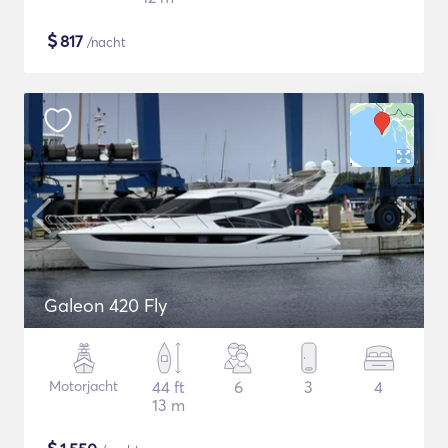
$
817
/nacht
Galeon 420 Fly
Motorjacht
44 ft
6
3
4
13 m