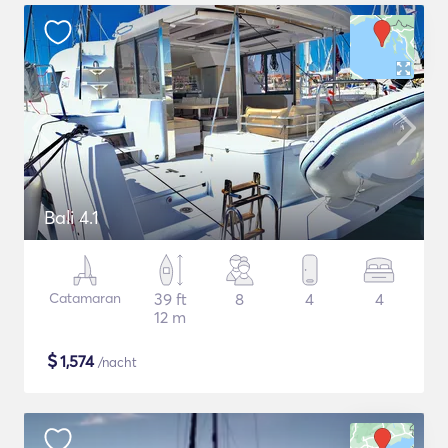
Bali 4.1
Catamaran
39 ft
8
4
4
12 m
$
1,574
/nacht