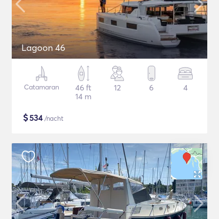
Lagoon 46
Catamaran
46 ft
12
6
4
14 m
$
534
/nacht