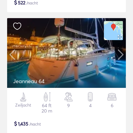
$
522
/nacht
Jeanneau 64
Zeiljacht
64 ft
9
4
6
20 m
$
1,435
/nacht