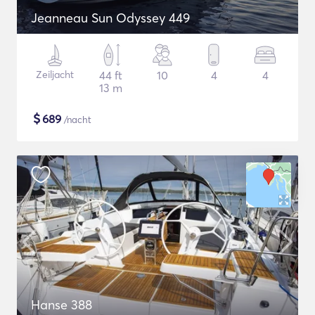
Jeanneau Sun Odyssey 449
Zeiljacht
44 ft
10
4
4
13 m
$
689
/nacht
Hanse 388