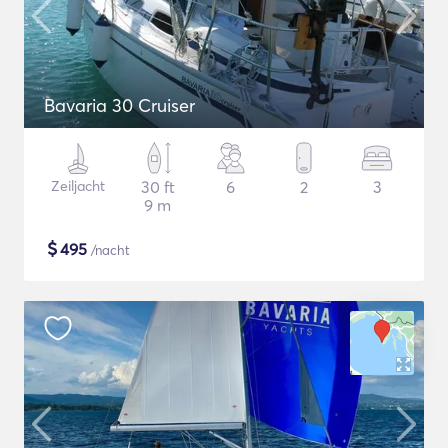
Bavaria 30 Cruiser
Zeiljacht
30 ft
6
2
3
9 m
$
495
/nacht