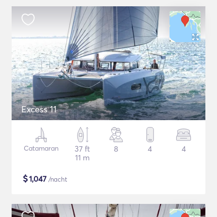
Excess 11
Catamaran
37 ft
8
4
4
11 m
$
1,047
/nacht