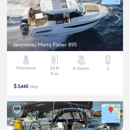
Jeanneau Merry Fisher 895
Motorboot
29 ft
6 Varen
2
9 m
$
3,445
/dag