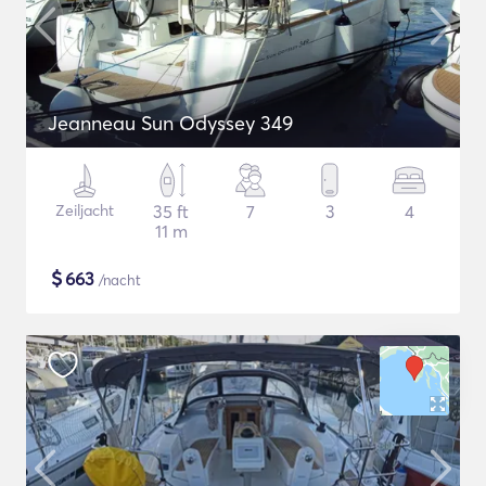
Jeanneau Sun Odyssey 349
Zeiljacht
35 ft
7
3
4
11 m
$
663
/nacht