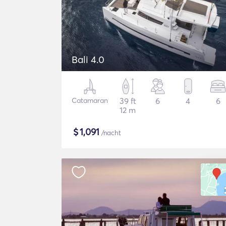
Bali 4.0
Catamaran
39 ft
6
4
6
12 m
$
1,091
/nacht