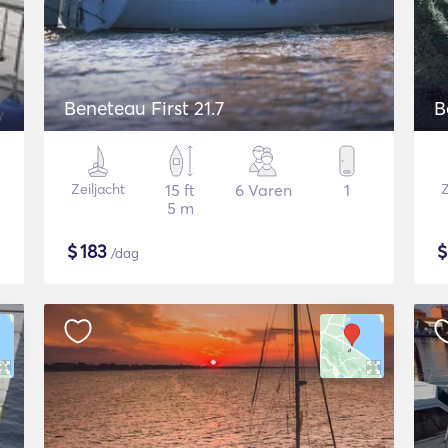
Beneteau First 21.7
B
Zeiljacht
15 ft
6 Varen
1
Z
5 m
$
183
/dag