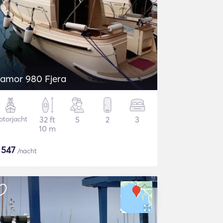
amor 980 Fjera
torjacht
32 ft
5
2
3
10 m
$
547
/nacht