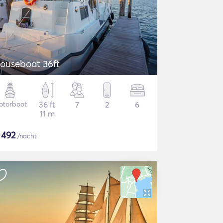
ouseboat 36ft
otorboot
36 ft
7
2
6
11 m
$
492
/nacht