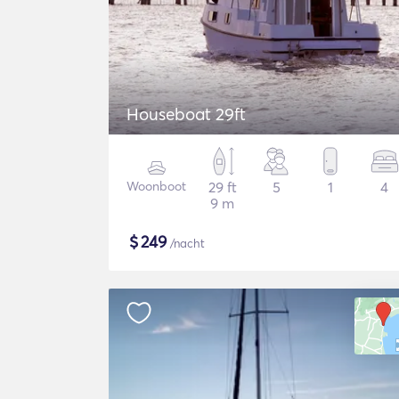
Houseboat 29ft
Woonboot
29 ft
5
1
4
9 m
$
249
/nacht