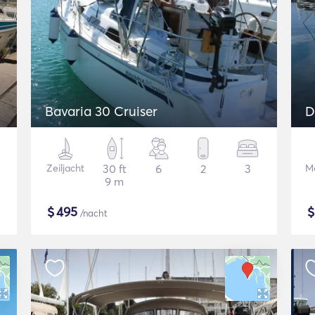
Bavaria 30 Cruiser
D
Zeiljacht
30 ft
6
2
3
Mo
9 m
$
495
/nacht