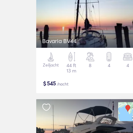
Bavaria BV44
Zeiljacht
44 ft
8
4
4
13 m
$
545
/nacht