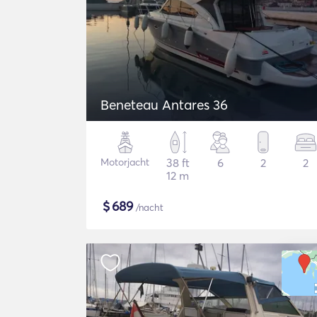
Beneteau Antares 36
Motorjacht
38 ft
6
2
2
12 m
$
689
/nacht