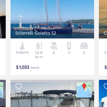
Sciarrelli Goletta 52
C
Zeiljacht
52 ft
8
3
5
Ze
16 m
$
1,033
/nacht