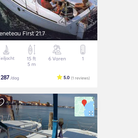
eneteau First 21.7
eiljacht
15 ft
6 Varen
1
5 m
$
287
5.0
/dag
(1
reviews
)