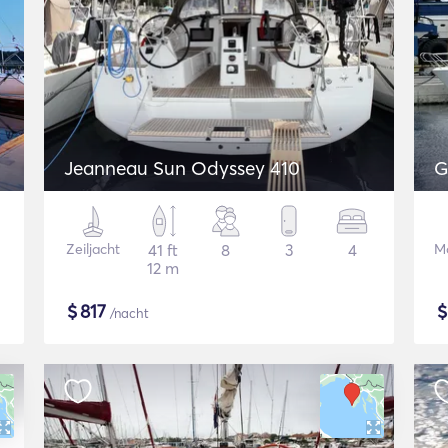
Jeanneau Sun Odyssey 410
G
Zeiljacht
41 ft
8
3
4
Mo
12 m
$
817
/nacht