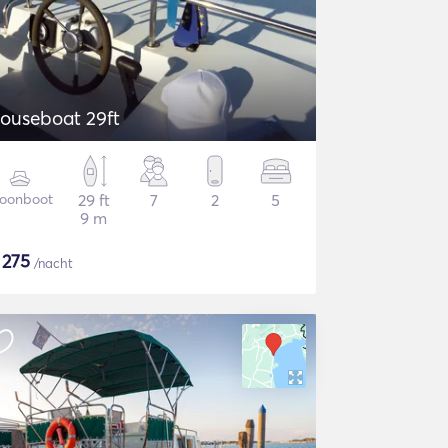
ouseboat 29ft
oonboot
29 ft
7
2
5
9 m
$
275
/nacht