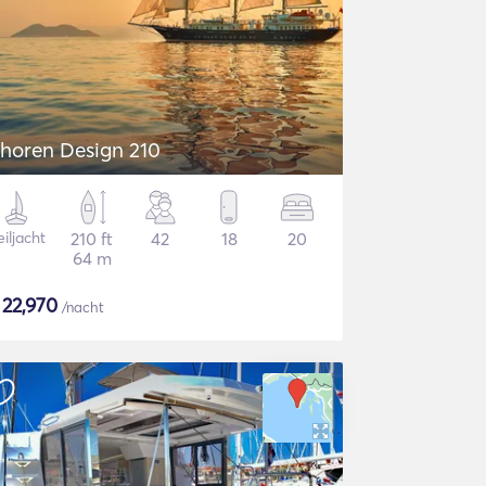
horen Design 210
iljacht
210 ft
42
18
20
64 m
$
22,970
/nacht