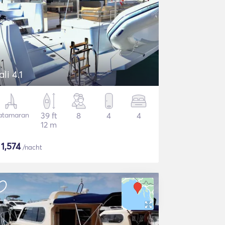
ali 4.1
atamaran
39 ft
8
4
4
12 m
$
1,574
/nacht