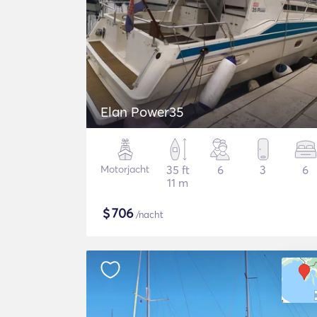
Elan Power35
Motorjacht
35 ft
6
3
6
11 m
$
706
/nacht