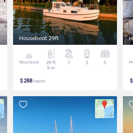
Houseboat 29ft
H
Woonboot
29 ft
7
2
5
M
9 m
$
288
/nacht