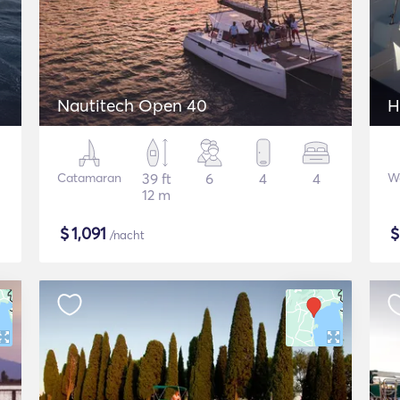
Nautitech Open 40
H
Catamaran
39 ft
6
4
4
W
12 m
$
1,091
/nacht