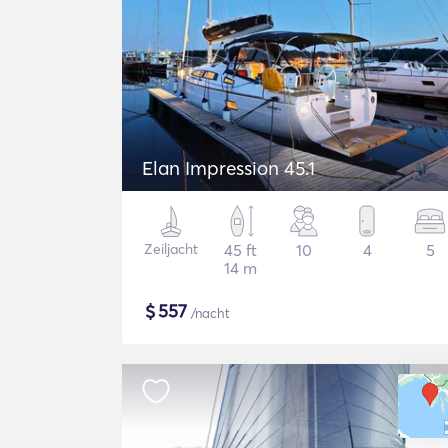
Elan Impression 45.1
Zeiljacht
45 ft
10
4
5
14 m
$
557
/nacht