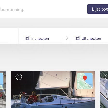
Lijst t
de bemanning.