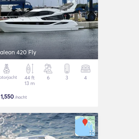
aleon 420 Fly
torjacht
44 ft
6
3
4
13 m
$
1,550
/nacht