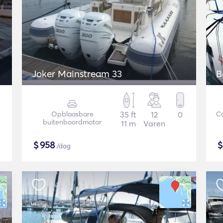
Joker Mainstream 33
B
Opblaasbare
35 ft
12
0
C
buitenboordmotor
11 m
Varen
$
958
/dag