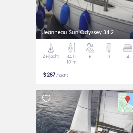
Jeanneau Sun Odyssey 34.2
Zeiljacht
34 ft
6
3
4
10 m
$
287
/nacht