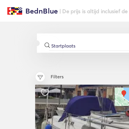
BednBlue
| De prijs is altijd inclusief 
Filters