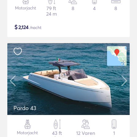
Motorjacht
79 ft
8
4
8
24 m
$
2,124
/nacht
Pardo 43
Motorjacht
43 ft
12 Varen
1