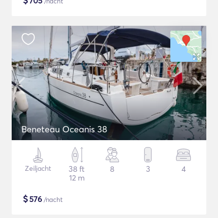
$
705
/nacht
Beneteau Oceanis 38
Zeiljacht
38 ft
8
3
4
12 m
$
576
/nacht