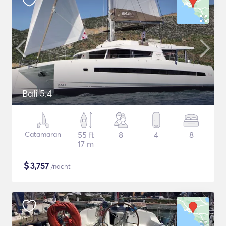
Bali 5.4
Catamaran
55 ft
8
4
8
17 m
$
3,757
/nacht