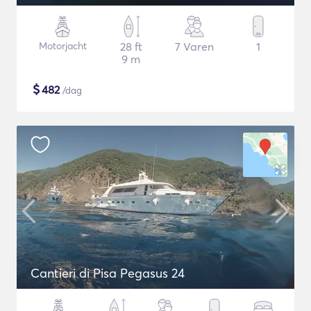
Motorjacht
28 ft
7 Varen
1
9 m
$
482
/dag
Cantieri di Pisa Pegasus 24