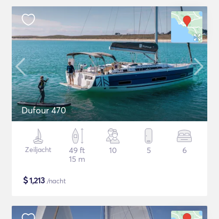
Dufour 470
Zeiljacht
49 ft
10
5
6
15 m
$
1,213
/nacht