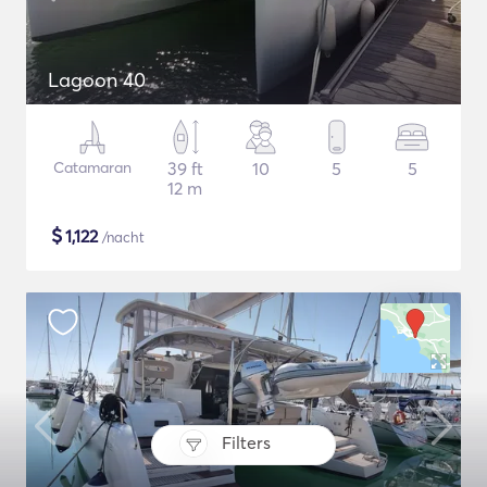
Lagoon 40
Catamaran
39 ft
10
5
5
12 m
$
1,122
/nacht
Filters