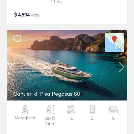
13 m
$
4,594
/dag
Cantieri di Pisa Pegasus 80
Motorjacht
80 ft
10
3
9
24 m