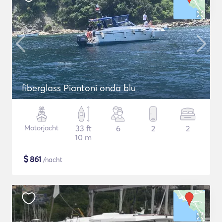
fiberglass Piantoni onda blu
Motorjacht
33 ft
6
2
2
10 m
$
861
/nacht