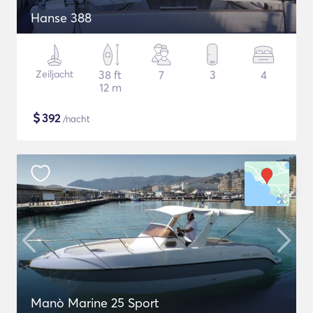
Hanse 388
Zeiljacht
38 ft
7
3
4
12 m
$
392
/nacht
Manò Marine 25 Sport