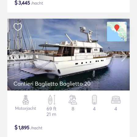
$
3,445
/nacht
Cantieri Baglietto Baglietto 20
Motorjacht
69 ft
8
4
4
21 m
$
1,895
/nacht