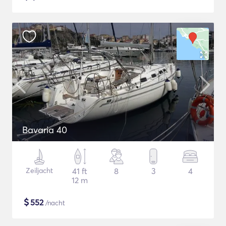
Bavaria 40
Zeiljacht
41 ft
8
3
4
12 m
$
552
/nacht