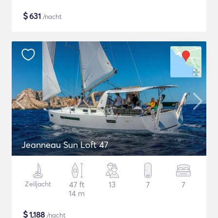
$
631
/nacht
Jeanneau Sun Loft 47
Zeiljacht
47 ft
13
7
7
14 m
$
1,188
/nacht