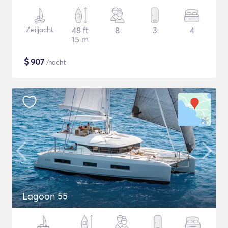
Zeiljacht
48 ft
8
3
4
15 m
$
907
/nacht
Lagoon 55