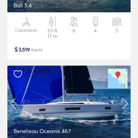
Bali 5.4
Catamaran
55 ft
8
4
5
17 m
$
3,519
/nacht
Beneteau Oceanis 46.1