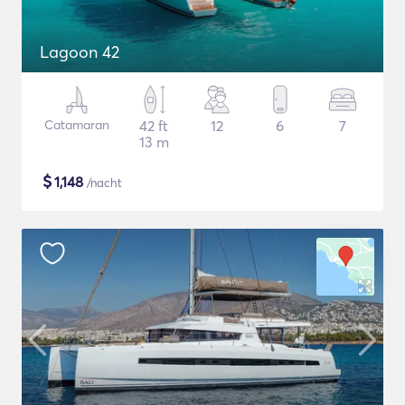
Lagoon 42
Catamaran
42 ft
12
6
7
13 m
$
1,148
/nacht