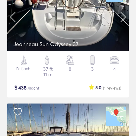
Jeanneau Sun Odyssey 37
Zeiljacht
37 ft
8
3
4
11 m
$
438
5.0
/nacht
(1
reviews
)