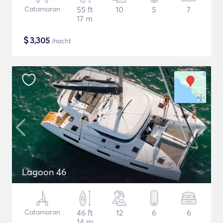
Catamaran
55 ft
10
5
7
17 m
$
3,305
/nacht
Lagoon 46
Catamaran
46 ft
12
6
6
14 m