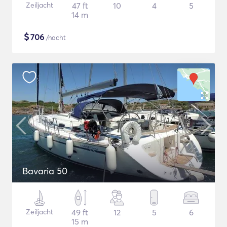
Zeiljacht
47 ft
10
4
5
14 m
$
706
/nacht
Bavaria 50
Zeiljacht
49 ft
12
5
6
15 m