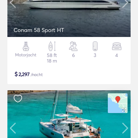
Conam 58 Sport HT
Motorjacht
58 ft
6
3
4
18 m
$
2,297
/nacht