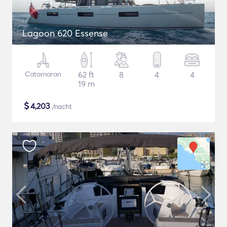
Lagoon 620 Essense
Catamaran
62 ft
8
4
4
19 m
$
4,203
/nacht