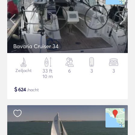
Bavaria Cruiser 34
Zeiljacht
33 ft
6
3
3
10 m
$
624
/nacht