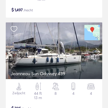
$
1,497
/nacht
Jeanneau Sun Odyssey 439
Zeiljacht
44 ft
8
4
4
13 m