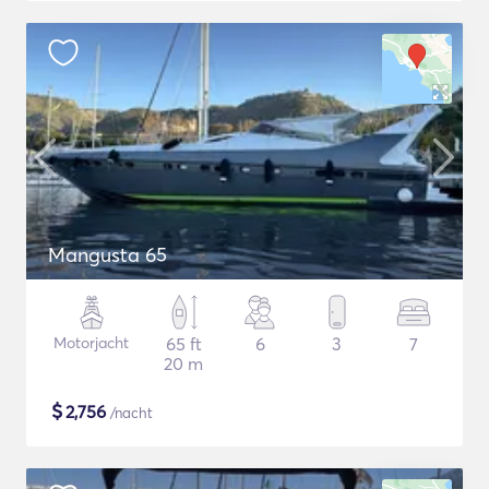
Mangusta 65
Motorjacht
65 ft
6
3
7
20 m
$
2,756
/nacht