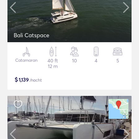
Bali Catspace
Catamaran
40 ft
10
4
5
12 m
$
1,139
/nacht