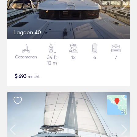
Lagoon 40
Catamaran
39 ft
12
6
7
12 m
$
693
/nacht