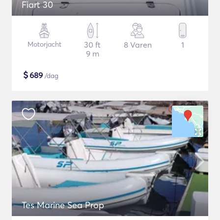
Fiart 30
Motorjacht
30 ft
8 Varen
1
9 m
$
689
/dag
Tes Marine Sea Prop