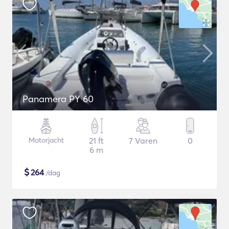
Panamera PY 60
Motorjacht
21 ft
7 Varen
0
6 m
$
264
/dag