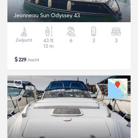
Jeanneau Sun Odyssey 43
Zeiljacht
43 ft
6
3
3
13 m
$
229
/nacht