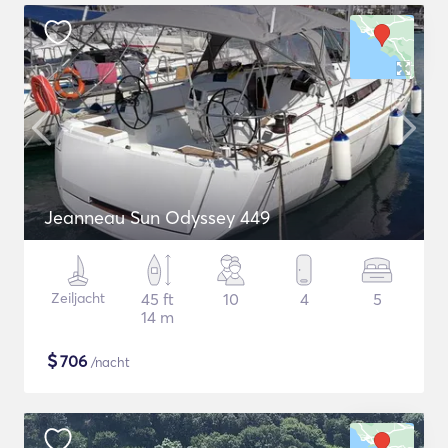
Jeanneau Sun Odyssey 449
Zeiljacht
45 ft
10
4
5
14 m
$
706
/nacht