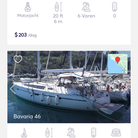
Motorjacht
20 ft
6 Varen
0
6 m
$
203
/dag
Bavaria 46