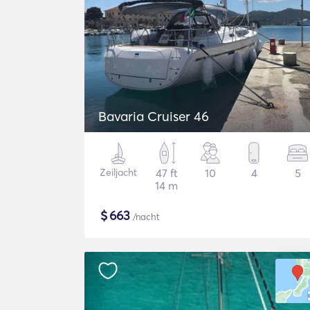
Bavaria Cruiser 46
Zeiljacht
47 ft
10
4
5
14 m
$
663
/nacht