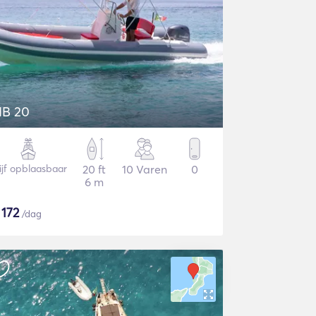
IB 20
ijf opblaasbaar
20 ft
10 Varen
0
6 m
$
172
/dag