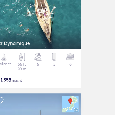
tr Dynamique
iljacht
66 ft
6
3
6
20 m
$
1,558
/nacht