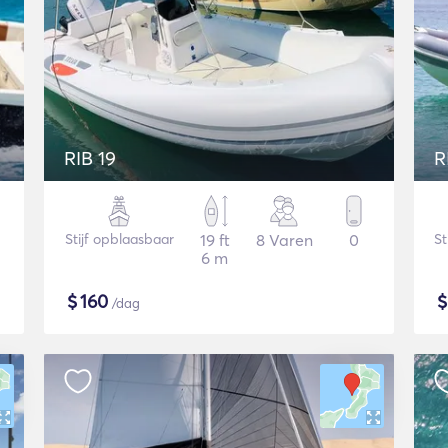
RIB 19
R
Stijf opblaasbaar
19 ft
8 Varen
0
St
6 m
$
160
/dag