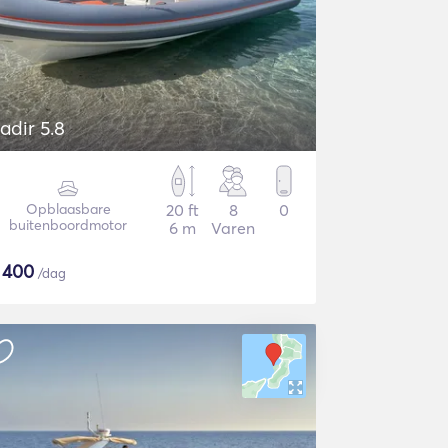
adir 5.8
Opblaasbare
20 ft
8
0
buitenboordmotor
6 m
Varen
$
400
/dag