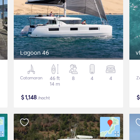
Lagoon 46
v
Catamaran
46 ft
8
4
4
Ze
14 m
$
1,148
/nacht