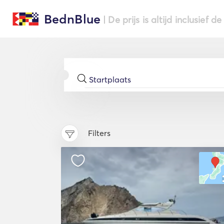
BednBlue
| De prijs is altijd inclusief 
Filters