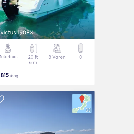
nvictus 190FX
otorboot
20 ft
8 Varen
0
6 m
$
815
/dag