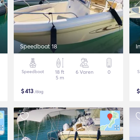
Speedboat 18
I
Speedboot
18 ft
6 Varen
0
S
5 m
$
413
/dag