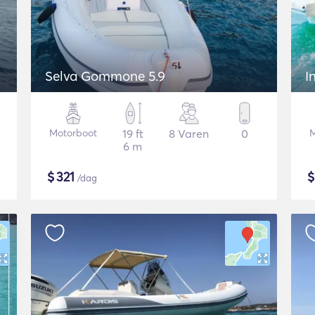
Selva Gommone 5.9
I
Motorboot
19 ft
8 Varen
0
M
6 m
$
321
/dag