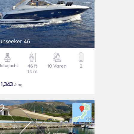
unseeker 46
otorjacht
46 ft
10 Varen
2
14 m
$
1,343
/dag