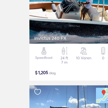
Invictus 240 FX
Speedboot
24 ft
10 Varen
0
7 m
$
1,205
/dag