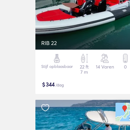
RIB 22
Stijf opblaasbaar
22 ft
14 Varen
0
7 m
$
344
/dag