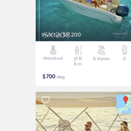
Invictus SX 200
Motorboot
21 ft
8 Varen
0
6 m
$
700
/dag