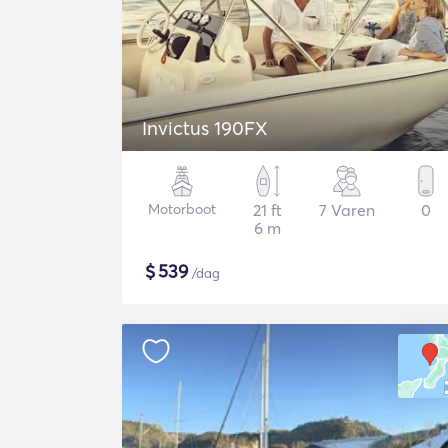
Invictus 190FX
Motorboot
21 ft
7 Varen
0
6 m
$
539
/dag