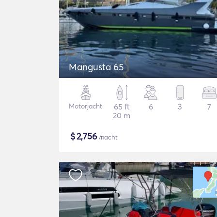
Mangusta 65
Motorjacht
65 ft
6
3
7
20 m
$
2,756
/nacht