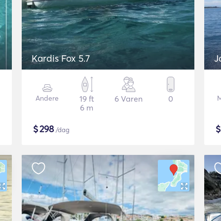
Kardis Fox 5.7
J
Andere
19 ft
6 Varen
0
M
6 m
$
298
/dag