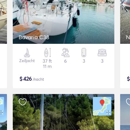
Bavaria C38
N
Zeiljacht
37 ft
6
3
3
11 m
$
426
/nacht