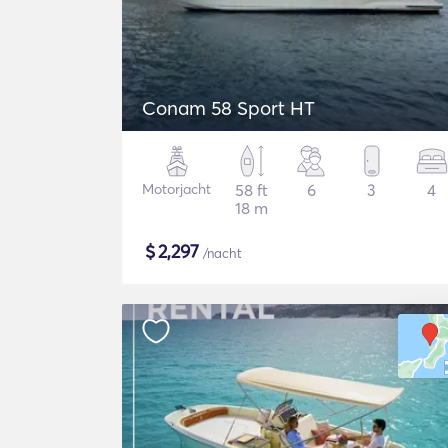
Conam 58 Sport HT
Motorjacht
58 ft
6
3
4
18 m
$
2,297
/nacht