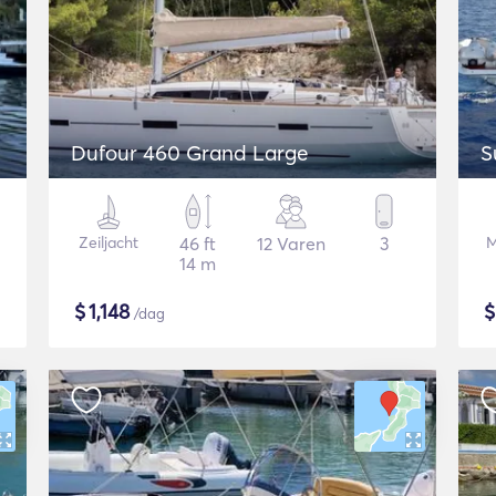
Dufour 460 Grand Large
S
Zeiljacht
46 ft
12 Varen
3
M
14 m
$
1,148
/dag