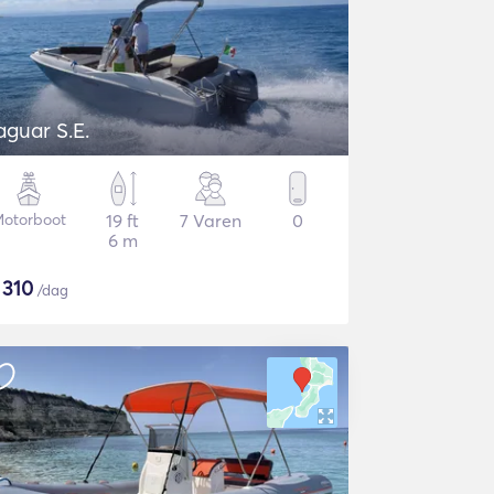
aguar S.E.
otorboot
19 ft
7 Varen
0
6 m
$
310
/dag