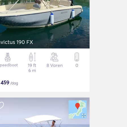
nvictus 190 FX
peedboot
19 ft
8 Varen
0
6 m
$
459
/dag