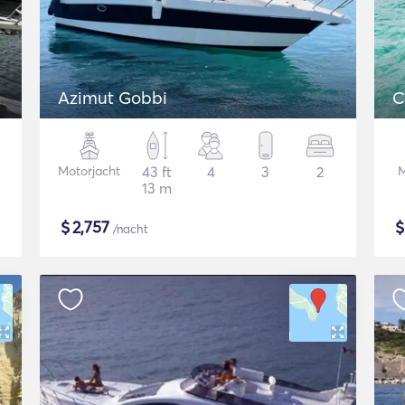
Azimut Gobbi
C
Motorjacht
43 ft
4
3
2
M
13 m
$
2,757
/nacht