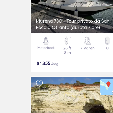
Murena 730 - Tour privato da San
Foca a Otranto (durata 7 ore)
Motorboot
26 ft
7 Varen
0
8 m
$
1,355
/dag