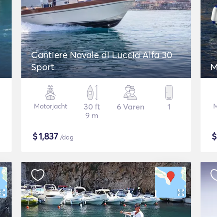
Cantiere Navale di Luccia Alfa 30
Sport
M
Motorjacht
30 ft
6 Varen
1
M
9 m
$
1,837
/dag