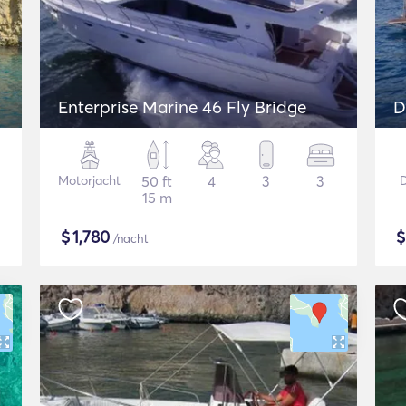
Enterprise Marine 46 Fly Bridge
D
Motorjacht
50 ft
4
3
3
15 m
$
1,780
/nacht