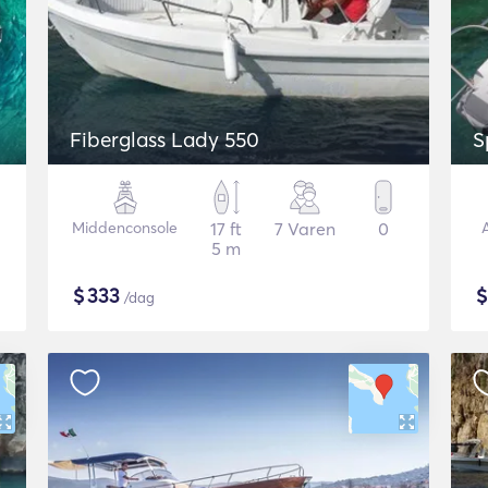
Fiberglass Lady 550
S
Middenconsole
17 ft
7 Varen
0
5 m
$
333
/dag