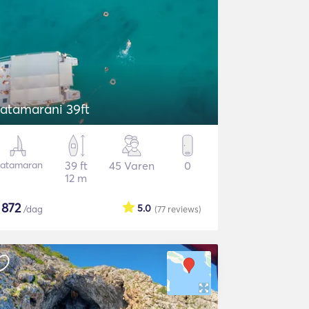
atamarani 39ft
atamaran
39 ft
45 Varen
0
12 m
$
872
5.0
/dag
(77
reviews
)