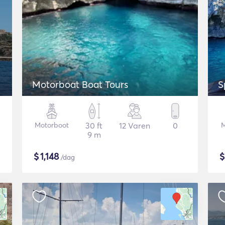
Motorboat Boat Tours
S
Motorboot
30 ft
12 Varen
0
M
9 m
$
1,148
/dag