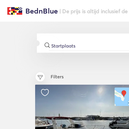
BednBlue
| De prijs is altijd inclusief 
Filters