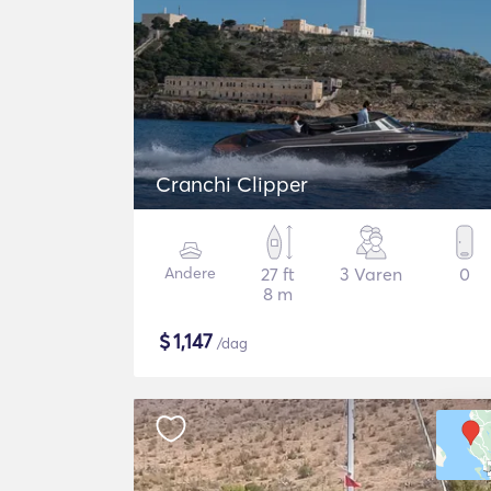
Cranchi Clipper
Andere
27 ft
3 Varen
0
8 m
$
1,147
/dag