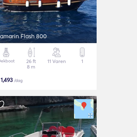
amarin Flash 800
Dekboot
26 ft
11 Varen
1
8 m
$
1,493
/dag