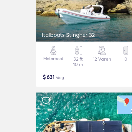
Italboats Stingher 32
Motorboot
32 ft
12 Varen
0
10 m
$
631
/dag