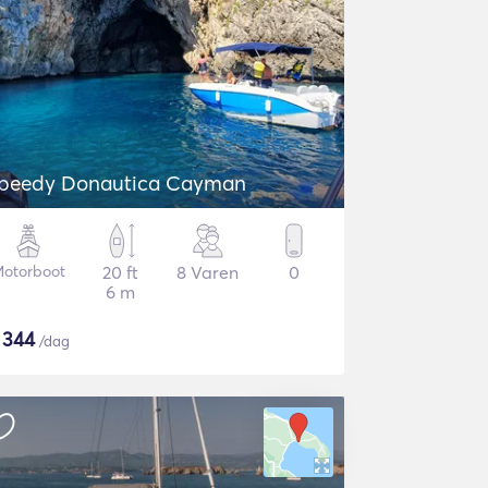
peedy Donautica Cayman
otorboot
20 ft
8 Varen
0
6 m
$
344
/dag