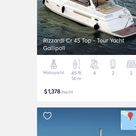
Rizzardi Cr 45 Top - Tour Yacht
Gallipoli
Motorjacht
45 ft
4
2
2
14 m
$
1,378
/nacht