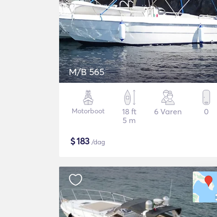
M/B 565
Motorboot
18 ft
6 Varen
0
5 m
$
183
/dag