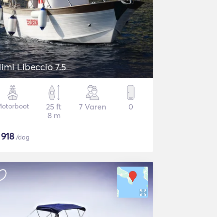
imi Libeccio 7.5
otorboot
25 ft
7 Varen
0
8 m
$
918
/dag