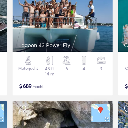
Lagoon 43 Power Fly
C
Motorjacht
45 ft
6
4
3
C
14 m
$
689
/nacht