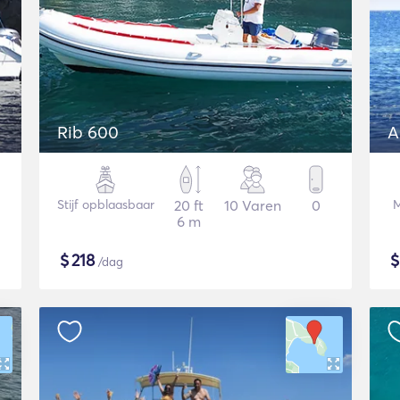
Rib 600
A
Stijf opblaasbaar
20 ft
10 Varen
0
M
6 m
$
218
/dag