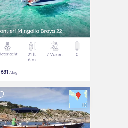
antieri Mingolla Brava 22
otorjacht
21 ft
7 Varen
0
6 m
$
631
/dag