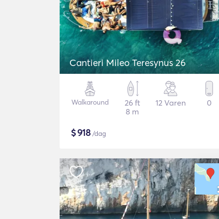
Cantieri Mileo Teresynus 26
Walkaround
26 ft
12 Varen
0
8 m
$
918
/dag