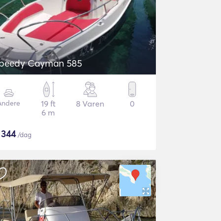
peedy Cayman 585
Andere
19 ft
8 Varen
0
6 m
$
344
/dag