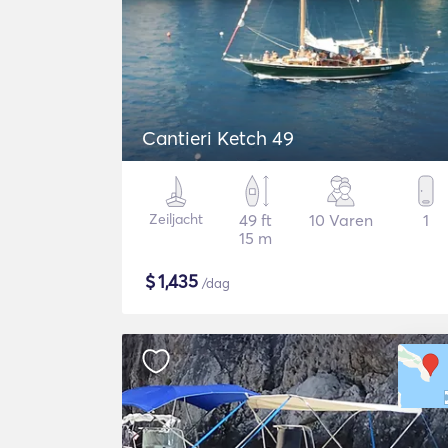
Cantieri Ketch 49
Zeiljacht
49 ft
10 Varen
1
15 m
$
1,435
/dag