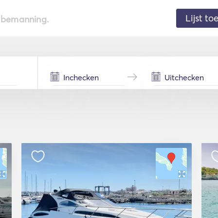
Lijst t
de bemanning.