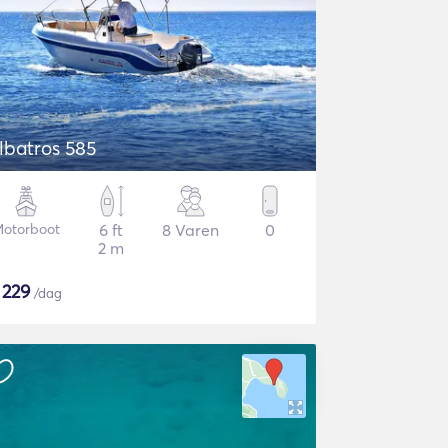
lbatros 585
otorboot
6 ft
8 Varen
0
2 m
$
229
/dag