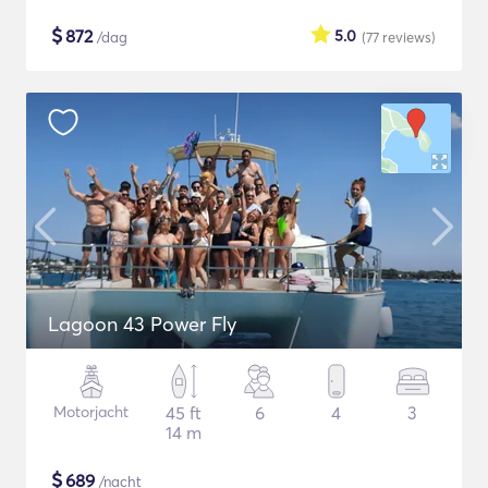
$
872
5.0
/dag
(77
reviews
)
Lagoon 43 Power Fly
Motorjacht
45 ft
6
4
3
14 m
$
689
/nacht