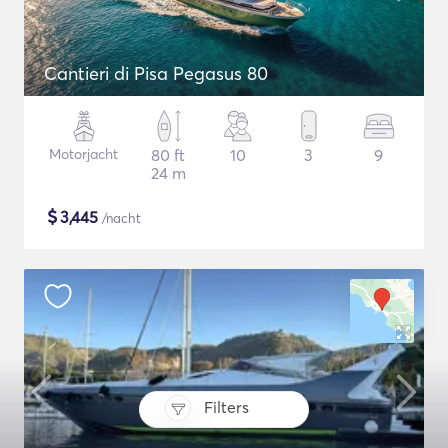
Cantieri di Pisa Pegasus 80
Motorjacht
80 ft
10
3
9
24 m
$
3,445
/nacht
Filters