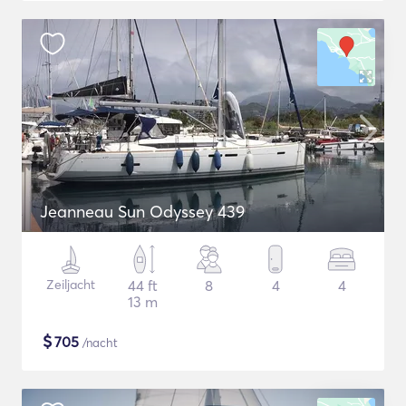
Jeanneau Sun Odyssey 439
Zeiljacht
44 ft
8
4
4
13 m
$
705
/nacht