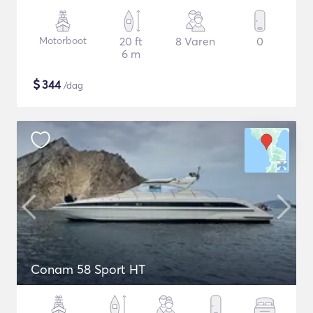
Motorboot
20 ft
8 Varen
0
6 m
$
344
/dag
Conam 58 Sport HT