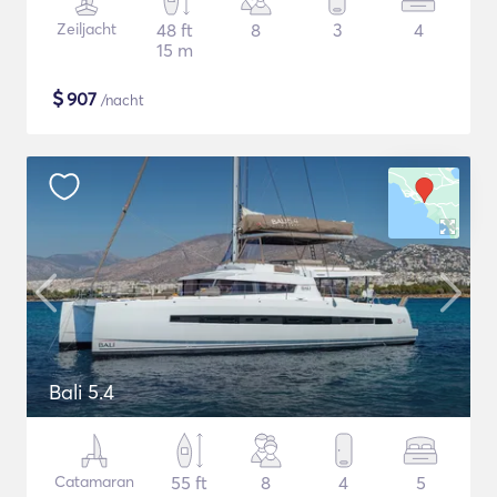
Zeiljacht
48 ft
8
3
4
15 m
$
907
/nacht
Bali 5.4
Catamaran
55 ft
8
4
5