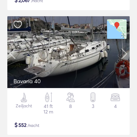
$
2,067
/nacht
Bavaria 40
Zeiljacht
41 ft
8
3
4
12 m
$
552
/nacht