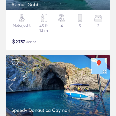
Azimut Gobbi
Motorjacht
43 ft
4
3
2
13 m
$
2,757
/nacht
Speedy Donautica Cayman