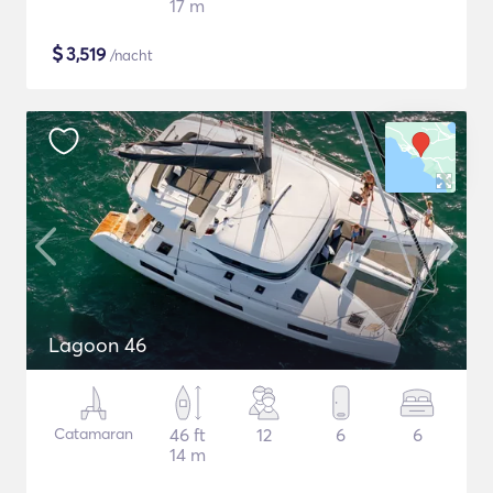
17 m
$
3,519
/nacht
Lagoon 46
Catamaran
46 ft
12
6
6
14 m