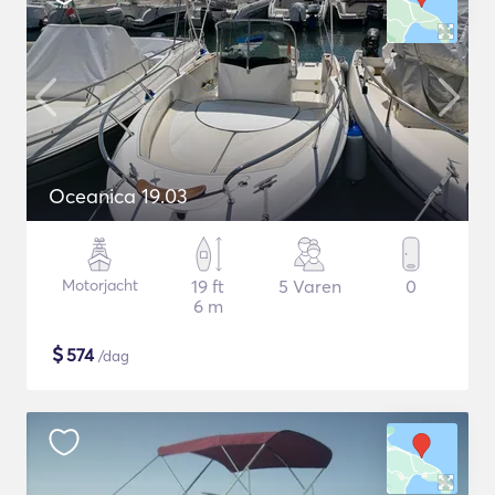
Oceanica 19.03
Motorjacht
19 ft
5 Varen
0
6 m
$
574
/dag