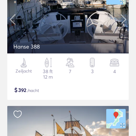
Hanse 388
Zeiljacht
38 ft
7
3
4
12 m
$
392
/nacht