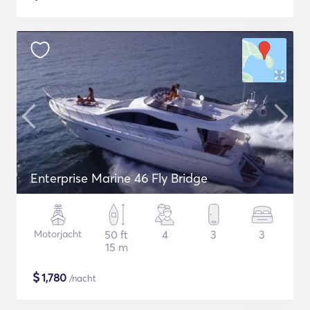
Enterprise Marine 46 Fly Bridge
Motorjacht
50 ft
4
3
3
15 m
$
1,780
/nacht