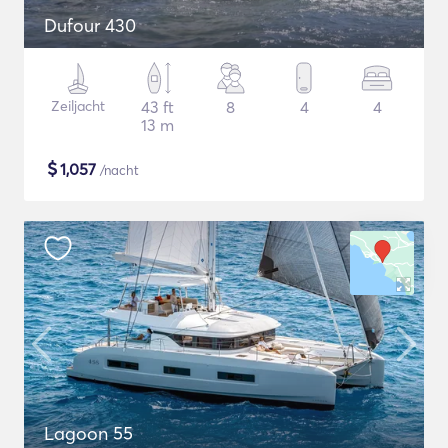
Dufour 430
Zeiljacht
43 ft
8
4
4
13 m
$
1,057
/nacht
Lagoon 55