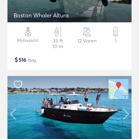
Boston Whaler Altura
Motorjacht
33 ft
12 Varen
1
10 m
$
516
/dag