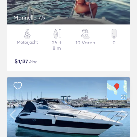
Marinello 7.5
Motorjacht
26 ft
10 Varen
0
8 m
$
1,137
/dag