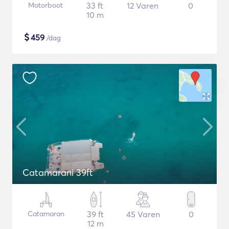
Motorboot
33 ft
12 Varen
0
10 m
$
459
/dag
Catamarani 39ft
Catamaran
39 ft
45 Varen
0
12 m