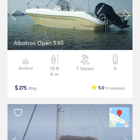
Albatros Open 5.65
Andere
19 ft
7 Varen
0
6 m
$
275
5.0
/dag
(1
reviews
)