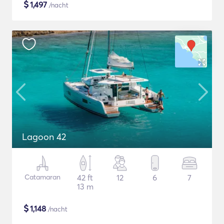
$
1,497
/nacht
Lagoon 42
Catamaran
42 ft
12
6
7
13 m
$
1,148
/nacht