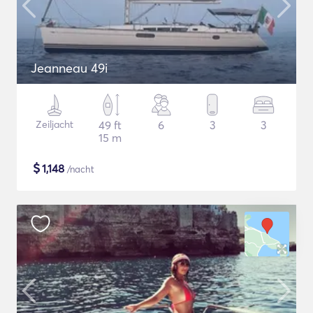
Jeanneau 49i
Zeiljacht
49 ft
6
3
3
15 m
$
1,148
/nacht