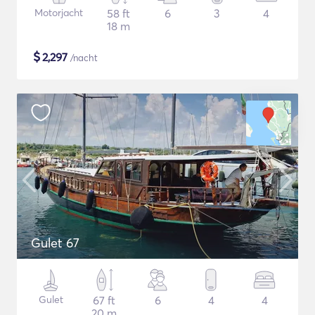
Motorjacht
58 ft
6
3
4
18 m
$
2,297
/nacht
Gulet 67
Gulet
67 ft
6
4
4
20 m