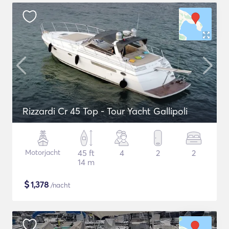
Rizzardi Cr 45 Top - Tour Yacht Gallipoli
Motorjacht
45 ft
4
2
2
14 m
$
1,378
/nacht