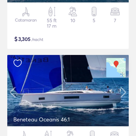
Catamaran
55 ft
10
5
7
17 m
$
3,305
/nacht
Beneteau Oceanis 46.1