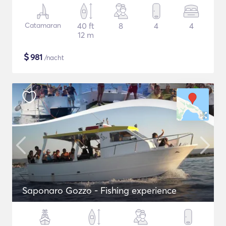
Catamaran
40 ft
8
4
4
12 m
$
981
/nacht
Saponaro Gozzo - Fishing experience