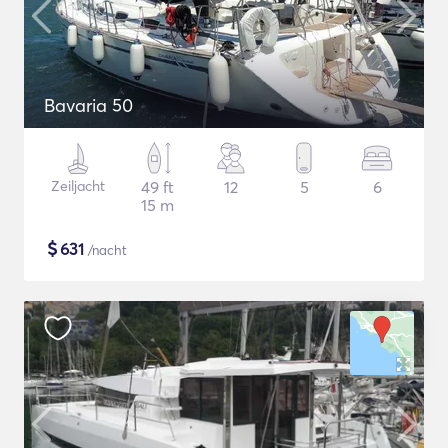
Bavaria 50
Zeiljacht
49 ft
12
5
6
15 m
$
631
/nacht