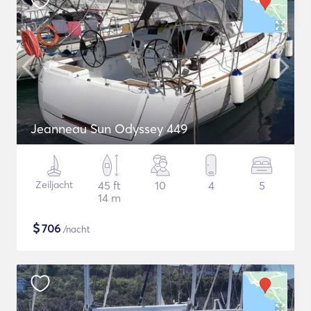
Jeanneau Sun Odyssey 449
Zeiljacht
45 ft
10
4
5
14 m
$
706
/nacht