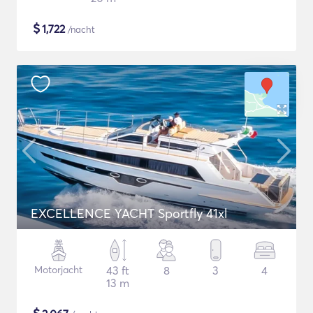
$
1,722
/nacht
EXCELLENCE YACHT Sportfly 41xl
Motorjacht
43 ft
8
3
4
13 m