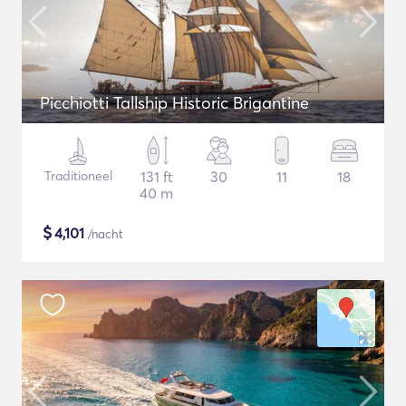
Picchiotti Tallship Historic Brigantine
Traditioneel
131 ft
30
11
18
40 m
$
4,101
/nacht