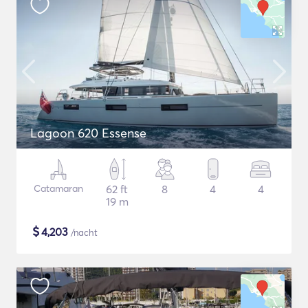
Lagoon 620 Essense
Catamaran
62 ft
8
4
4
19 m
$
4,203
/nacht