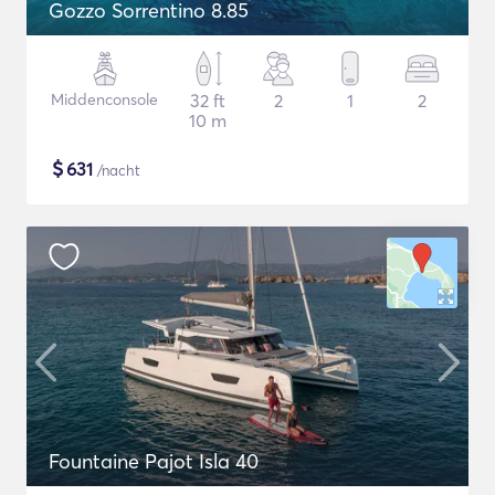
Gozzo Sorrentino 8.85
Middenconsole
32 ft
2
1
2
10 m
$
631
/nacht
Fountaine Pajot Isla 40