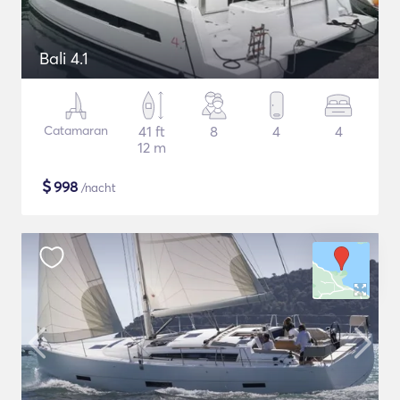
Bali 4.1
Catamaran
41 ft
8
4
4
12 m
$
998
/nacht