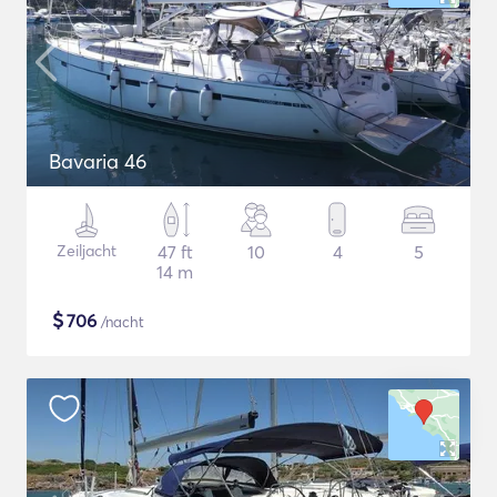
Bavaria 46
Zeiljacht
47 ft
10
4
5
14 m
$
706
/nacht