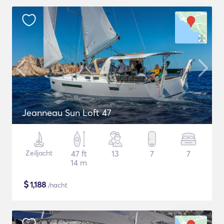
Jeanneau Sun Loft 47
Zeiljacht
47 ft
13
7
7
14 m
$
1,188
/nacht