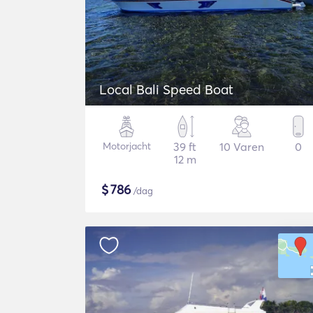
Local Bali Speed Boat
Motorjacht
39 ft
10 Varen
0
12 m
$
786
/dag