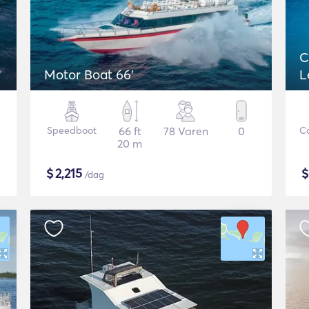
C
Motor Boat 66'
L
Speedboot
66 ft
78 Varen
0
C
20 m
$
2,215
/dag