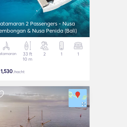
atamaran 2 Passengers - Nusa
embongan & Nusa Penida (Bali)
atamaran
33 ft
2
1
1
10 m
$
1,530
/nacht