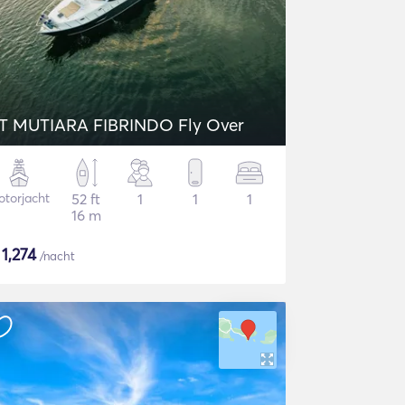
T MUTIARA FIBRINDO Fly Over
torjacht
52 ft
1
1
1
16 m
$
1,274
/nacht