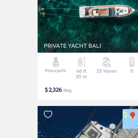
PRIVATE YACHT BALI
Motorjacht
66 ft
35 Varen
0
20 m
$
2,326
/dag