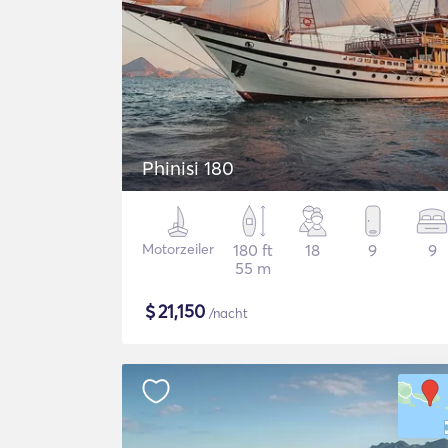
Phinisi 180
Motorzeiler
180 ft
18
9
9
55 m
$
21,150
/nacht