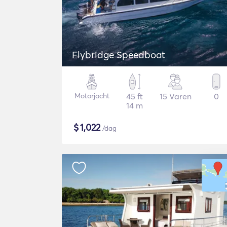
Flybridge Speedboat
Motorjacht
45 ft
15 Varen
0
14 m
$
1,022
/dag