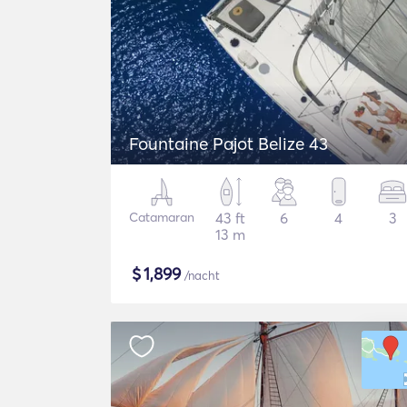
Fountaine Pajot Belize 43
Catamaran
43 ft
6
4
3
13 m
$
1,899
/nacht