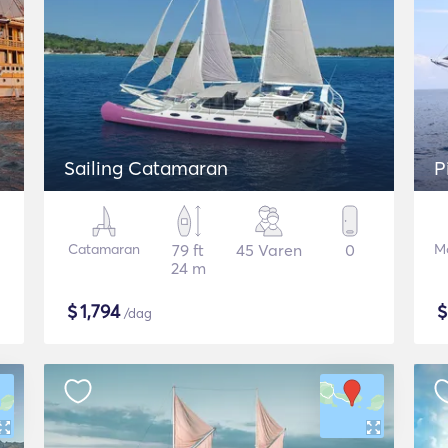
Sailing Catamaran
P
Catamaran
79 ft
45 Varen
0
Mo
24 m
$
1,794
/dag