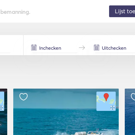
Lijst t
de bemanning.