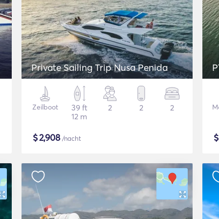
Private Sailing Trip Nusa Penida
P
Zeilboot
39 ft
2
2
2
Mo
12 m
$
2,908
/nacht