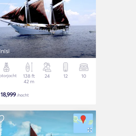
inisi
torjacht
138 ft
24
12
10
42 m
$
18,999
/nacht