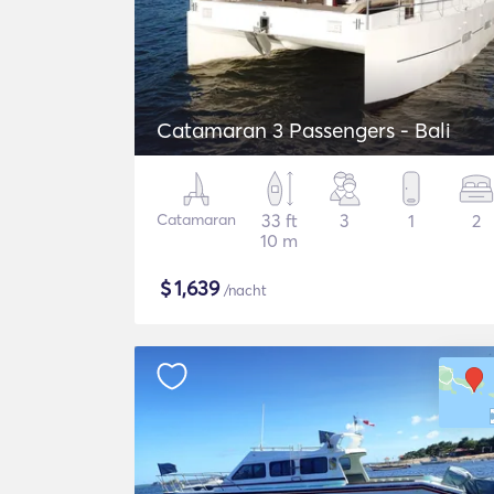
Catamaran 3 Passengers - Bali
Catamaran
33 ft
3
1
2
10 m
$
1,639
/nacht