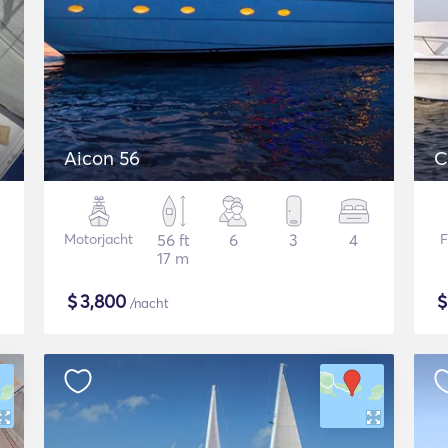
Aicon 56
C
Motorjacht
56 ft
6
3
4
F
17 m
$
3,800
/nacht