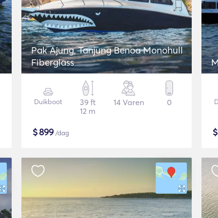
Pak Ajung, Tanjung Benoa Monohull
Fiberglass
M
Duikboot
39 ft
14 Varen
0
D
12 m
$
899
/dag