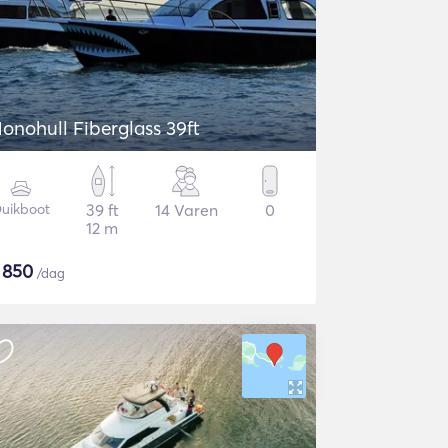
onohull Fiberglass 39ft
uikboot
39 ft
14 Varen
0
12 m
$
850
/dag