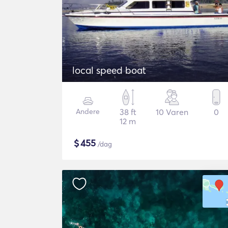
local speed boat
Andere
38 ft
10 Varen
0
12 m
$
455
/dag