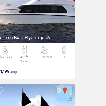
ustom Built Flybridge 49
lybridge
49 ft
20 Varen
1
15 m
$
1,199
/dag