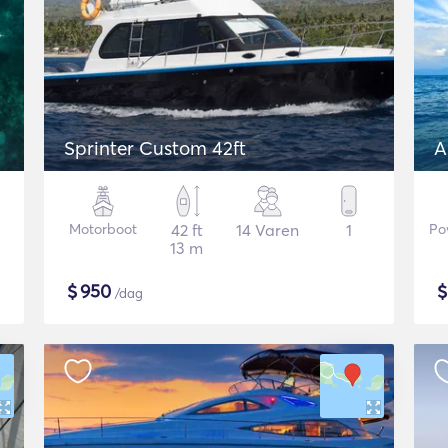
Sprinter Custom 42ft
A
Motorboot
42 ft
14 Varen
1
Po
13 m
$
950
/dag