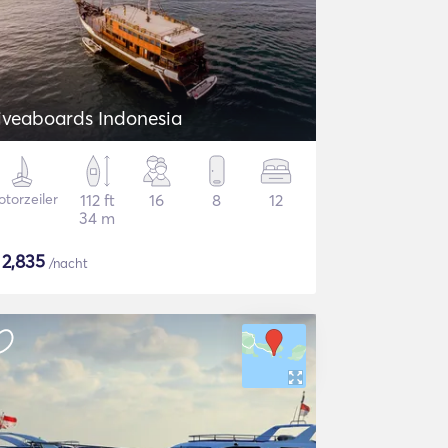
iveaboards Indonesia
torzeiler
112 ft
16
8
12
34 m
$
2,835
/nacht