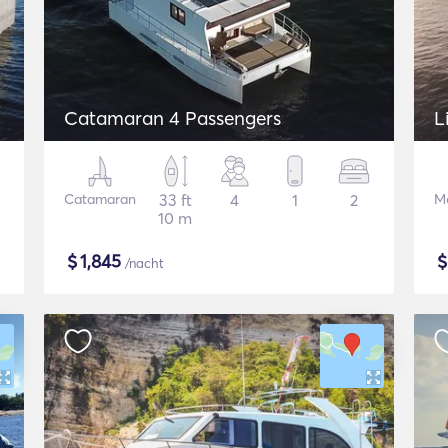
Catamaran 4 Passengers
L
Catamaran
33 ft
4
1
2
Mo
10 m
$
1,845
/nacht