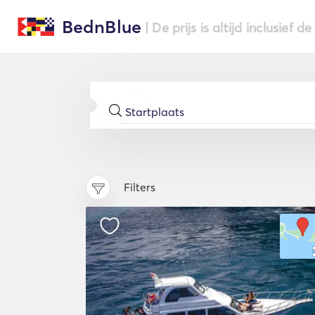
BednBlue
| De prijs is altijd inclusief 
Filters