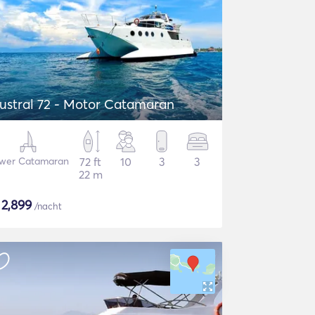
ustral 72 - Motor Catamaran
wer Catamaran
72 ft
10
3
3
22 m
$
2,899
/nacht