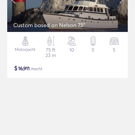
Custom based on Nelson 75"
Motorjacht
75 ft
10
5
5
23 m
$
16,911
/nacht