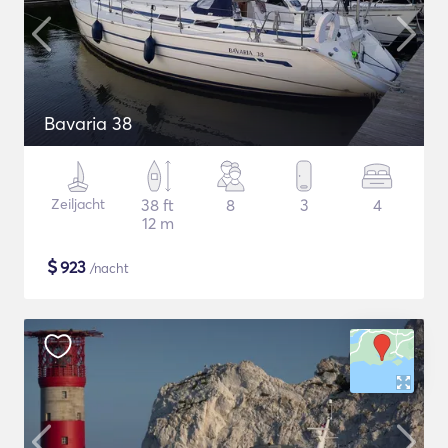
Bavaria 38
Zeiljacht
38 ft
8
3
4
12 m
$
923
/nacht