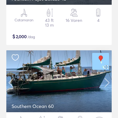
Catamaran
43 ft
16 Varen
4
13 m
$
2,000
/dag
Southern Ocean 60