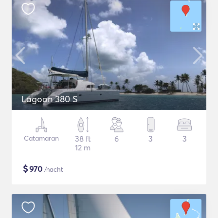
Lagoon 380 S
Catamaran
38 ft
6
3
3
12 m
$
970
/nacht