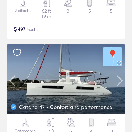
Zeiljacht
62 ft
8
5
5
19 m
$
497
/nacht
Catana 47 - Confort and performance!
Catamaran
47 ft
6
4
4