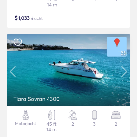
14 m
$
1,033
/nacht
Tiara Sovran 4300
Motorjacht
45 ft
2
3
2
14 m