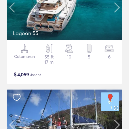
Lagoon 55
Catamaran
55 ft
10
5
6
17 m
$
4,059
/nacht