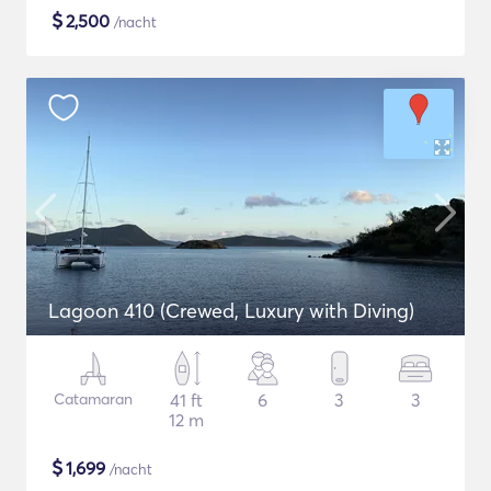
$
2,500
/nacht
Lagoon 410 (Crewed, Luxury with Diving)
Catamaran
41 ft
6
3
3
12 m
$
1,699
/nacht