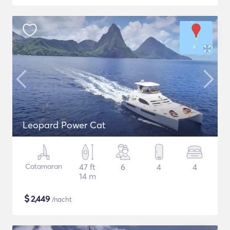
Leopard Power Cat
Catamaran
47 ft
6
4
4
14 m
$
2,449
/nacht