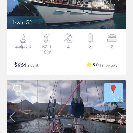
Irwin 52
Zeiljacht
52 ft
4
3
2
16 m
$
964
5.0
/nacht
(8
reviews
)