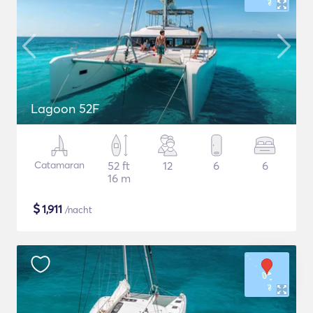
Lagoon 52F
Catamaran
52 ft
12
6
6
16 m
$
1,911
/nacht