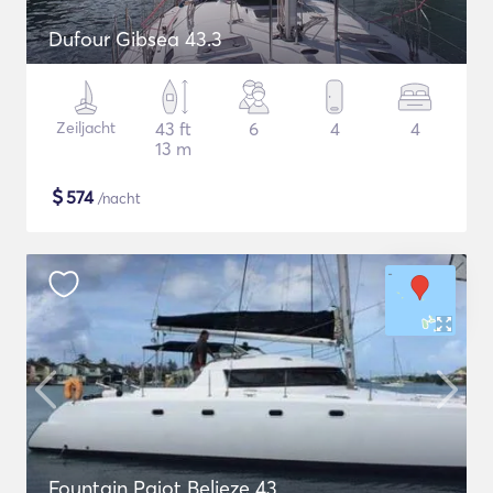
Dufour Gibsea 43.3
Zeiljacht
43 ft
6
4
4
13 m
$
574
/nacht
Fountain Pajot Belieze 43