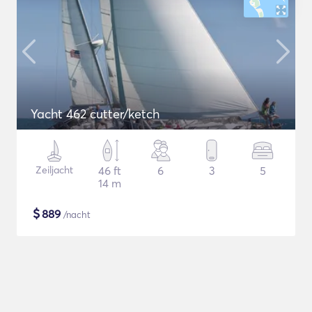
Yacht 462 cutter/ketch
Zeiljacht
46 ft
6
3
5
14 m
$
889
/nacht