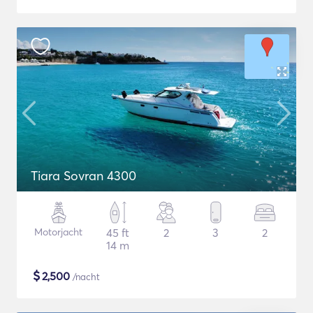
Tiara Sovran 4300
Motorjacht
45 ft
2
3
2
14 m
$
2,500
/nacht