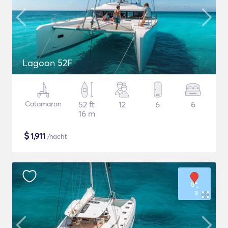
Lagoon 52F
Catamaran
52 ft
12
6
6
16 m
$
1,911
/nacht