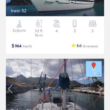
Irwin 52
Zeiljacht
52 ft
4
3
2
16 m
$
964
5.0
/nacht
(8
reviews
)