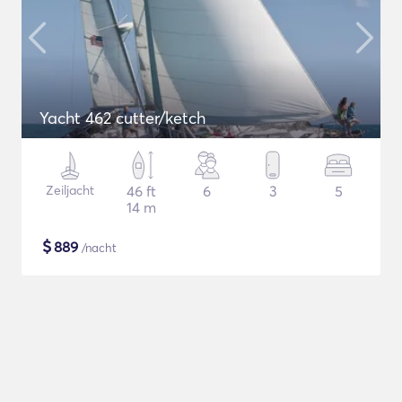
Yacht 462 cutter/ketch
Zeiljacht
46 ft
6
3
5
14 m
$
889
/nacht