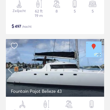
Zeiljacht
62 ft
8
5
5
19 m
$
497
/nacht
Fountain Pajot Belieze 43