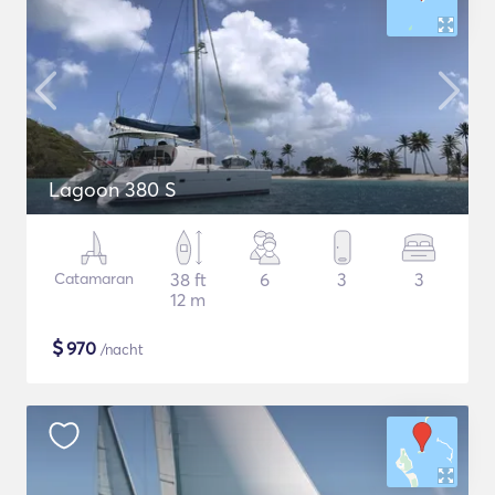
Lagoon 380 S
Catamaran
38 ft
6
3
3
12 m
$
970
/nacht