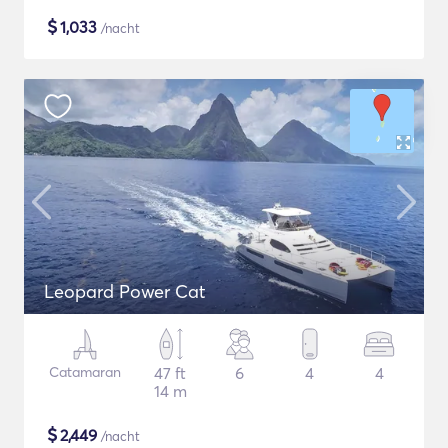
$
1,033
/nacht
Leopard Power Cat
Catamaran
47 ft
6
4
4
14 m
$
2,449
/nacht