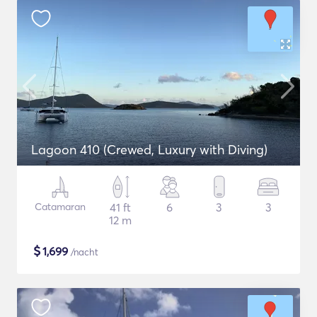
Lagoon 410 (Crewed, Luxury with Diving)
Catamaran
41 ft
6
3
3
12 m
$
1,699
/nacht