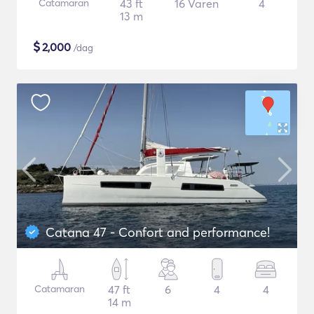
Catamaran
43 ft
16 Varen
4
13 m
$
2,000
/dag
Catana 47 - Confort and performance!
Catamaran
47 ft
6
4
4
14 m