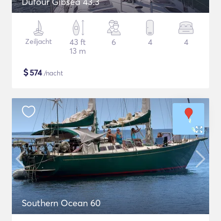
Dufour Gibsea 43.3
Zeiljacht
43 ft
6
4
4
13 m
$
574
/nacht
Southern Ocean 60