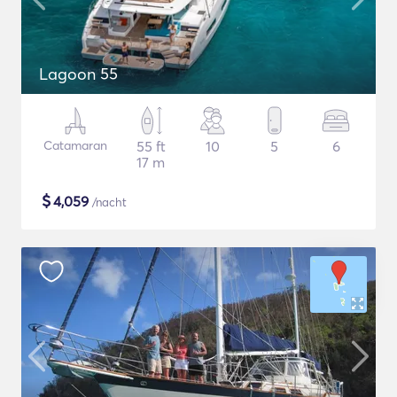
Lagoon 55
Catamaran
55 ft
10
5
6
17 m
$
4,059
/nacht