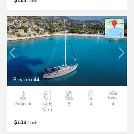
$
465
/nacht
Bavaria 44
Zeiljacht
44 ft
8
4
4
13 m
$
534
/nacht