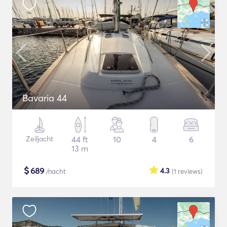
Bavaria 44
Zeiljacht
44 ft
10
4
6
13 m
$
689
4.3
/nacht
(1
reviews
)