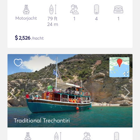
Motorjacht
79 ft
1
4
1
24 m
$
2,526
/nacht
Traditional Trechantiri