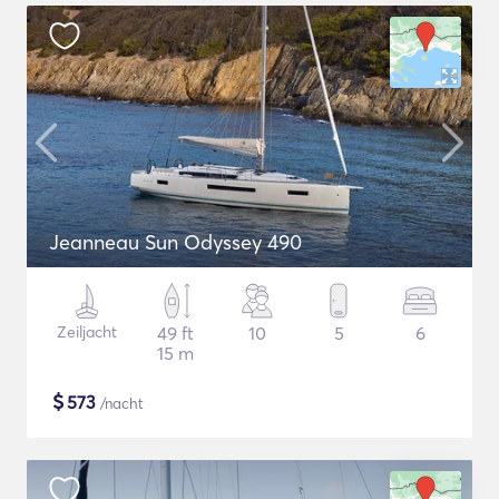
Jeanneau Sun Odyssey 490
Zeiljacht
49 ft
10
5
6
15 m
$
573
/nacht