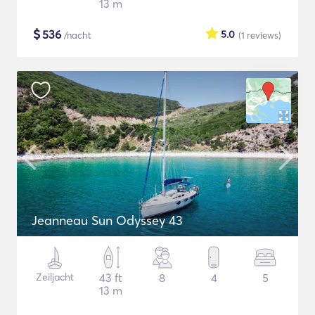
13 m
$
536
5.0
/nacht
(1
reviews
)
Jeanneau Sun Odyssey 43
Zeiljacht
43 ft
8
4
5
13 m