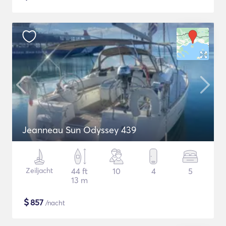
Jeanneau Sun Odyssey 439
Zeiljacht
44 ft
10
4
5
13 m
$
857
/nacht