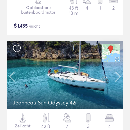
Opblaasbare
43 ft
4
1
2
buitenboordmotor
13 m
$
1,435
/nacht
Jeanneau Sun Odyssey 42i
Zeiljacht
42 ft
7
3
4