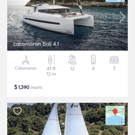
catamaran Bali 4.1
Catamaran
41 ft
12
4
7
12 m
$
1,390
/nacht