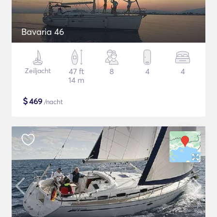
Bavaria 46
Zeiljacht
47 ft
8
4
4
14 m
$
469
/nacht