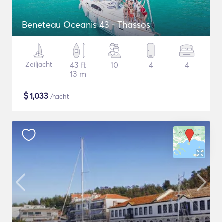
Beneteau Oceanis 43 - Thassos
Zeiljacht
43 ft
10
4
4
13 m
$
1,033
/nacht