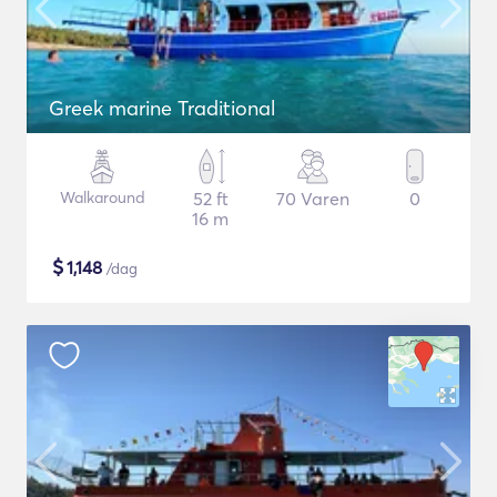
Greek marine Traditional
Walkaround
52 ft
70 Varen
0
16 m
$
1,148
/dag