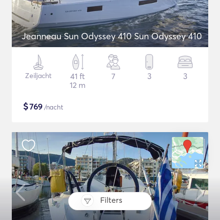
Jeanneau Sun Odyssey 410 Sun Odyssey 410
Zeiljacht
41 ft
7
3
3
12 m
$
769
/nacht
Filters