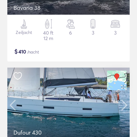
Bavaria 38
Zeiljacht
40 ft
6
3
3
12 m
$
410
/nacht
Dufour 430