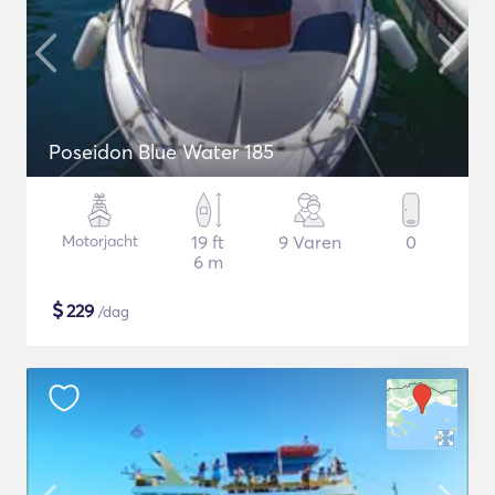
Poseidon Blue Water 185
Motorjacht
19 ft
9 Varen
0
6 m
$
229
/dag