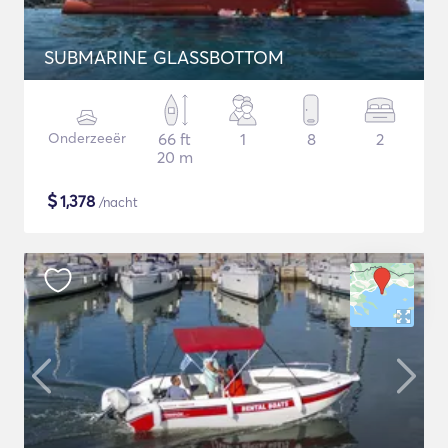
SUBMARINE GLASSBOTTOM
Onderzeeër
66 ft
1
8
2
20 m
$
1,378
/nacht