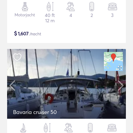
Motorjacht
40 ft
4
2
3
12 m
$
1,607
/nacht
Bavaria cruiser 50