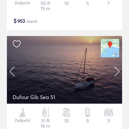
Zeiljacht
50 ft
10
5
7
15 m
$
953
/nacht
Dufour Gib Sea 51
Zeiljacht
51 ft
10
5
5
16 m