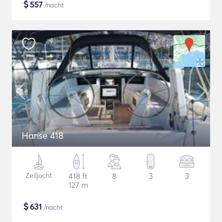
$
557
/nacht
Hanse 418
Zeiljacht
418 ft
8
3
3
127 m
$
631
/nacht