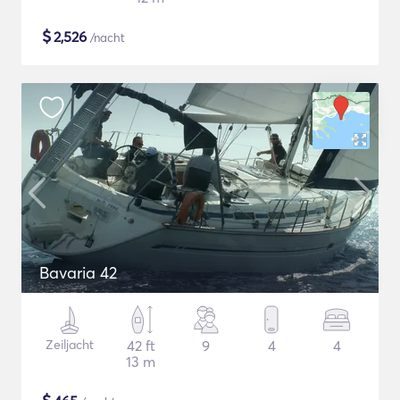
$
2,526
/nacht
Bavaria 42
Zeiljacht
42 ft
9
4
4
13 m