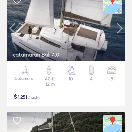
catamaran Bali 4.0
Catamaran
40 ft
10
4
8
12 m
$
1,251
/nacht