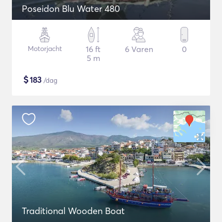
Poseidon Blu Water 480
Motorjacht
16 ft
6 Varen
0
5 m
$
183
/dag
Traditional Wooden Boat