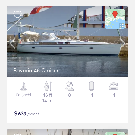
Bavaria 46 Cruiser
Zeiljacht
46 ft
8
4
4
14 m
$
639
/nacht