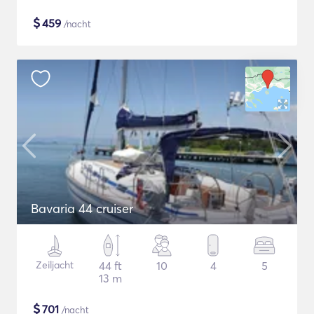
$
459
/nacht
Bavaria 44 cruiser
Zeiljacht
44 ft
10
4
5
13 m
$
701
/nacht