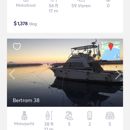
Motorboot
56 ft
59 Varen
0
17 m
$
1,378
/dag
Bertram 38
Motorjacht
38 ft
5
2
5
12 m