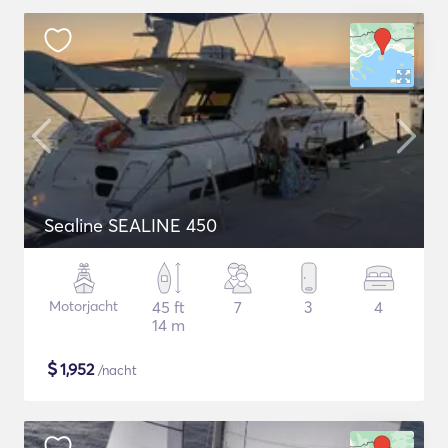
Sealine SEALINE 450
Motorjacht
45 ft
7
3
4
14 m
$
1,952
/nacht