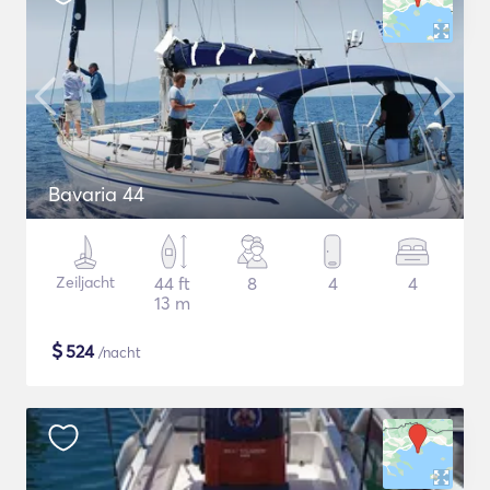
Bavaria 44
Zeiljacht
44 ft
8
4
4
13 m
$
524
/nacht