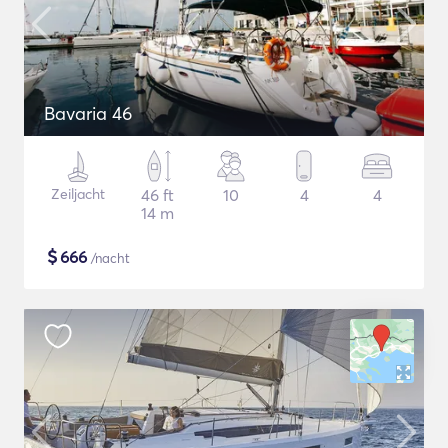
Bavaria 46
Zeiljacht
46 ft
10
4
4
14 m
$
666
/nacht