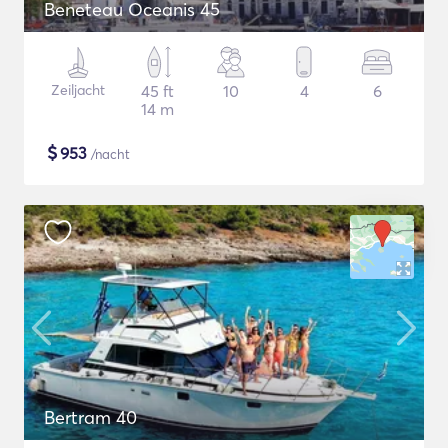
Beneteau Oceanis 45
Zeiljacht
45 ft
10
4
6
14 m
$
953
/nacht
Bertram 40