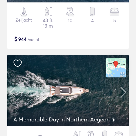
Zeiljacht
43 ft
10
4
5
13 m
$
944
/nacht
A Memorable Day in Northern Aegean ☀️