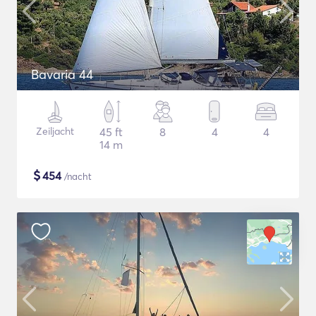
Bavaria 44
Zeiljacht
45 ft
8
4
4
14 m
$
454
/nacht