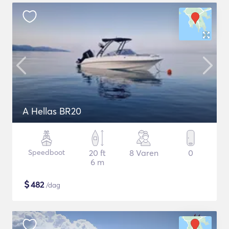
A Hellas BR20
Speedboot
20 ft
8 Varen
0
6 m
$
482
/dag