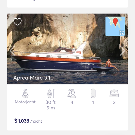
Aprea Mare 9.10
Motorjacht
30 ft
4
1
2
9 m
$
1,033
/nacht