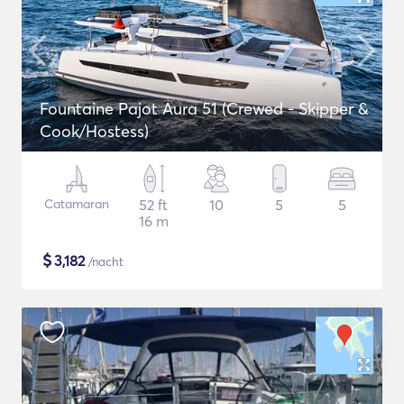
Fountaine Pajot Aura 51 (Crewed - Skipper &
Cook/Hostess)
Catamaran
52 ft
10
5
5
16 m
$
3,182
/nacht