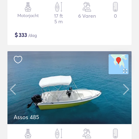
Motorjacht
17 ft
6 Varen
0
5 m
$
333
/dag
Assos 485