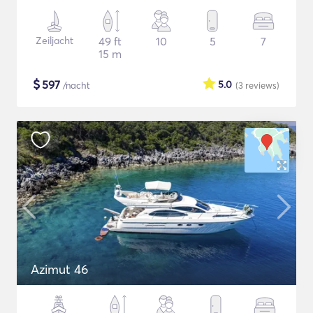
Zeiljacht
49 ft
10
5
7
15 m
$
597
5.0
/nacht
(3
reviews
)
Azimut 46