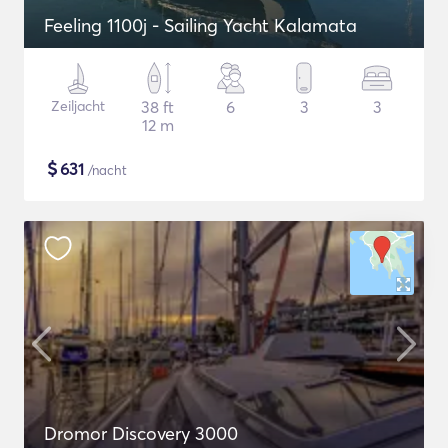
Feeling 1100j - Sailing Yacht Kalamata
Zeiljacht
38 ft
6
3
3
12 m
$
631
/nacht
Dromor Discovery 3000