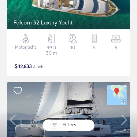
Falcom 92 Luxury Yacht
Motorjacht
99 ft
10
5
6
30 m
$
12,633
/nacht
Filters