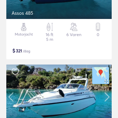
Assos 485
Motorjacht
16 ft
6 Varen
0
5 m
$
321
/dag