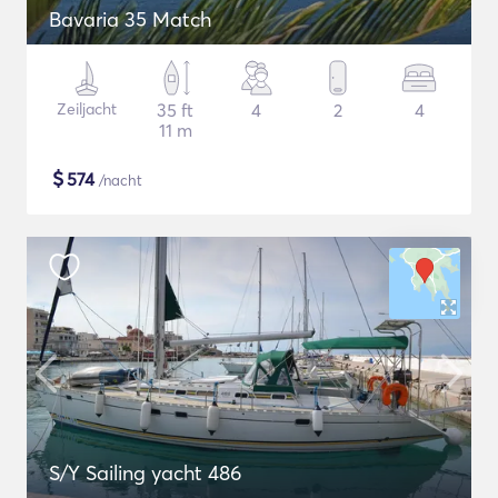
Bavaria 35 Match
Zeiljacht
35 ft
4
2
4
11 m
$
574
/nacht
S/Y Sailing yacht 486