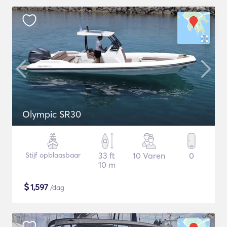
Olympic SR30
Stijf opblaasbaar
33 ft
10 Varen
0
10 m
$
1,597
/dag