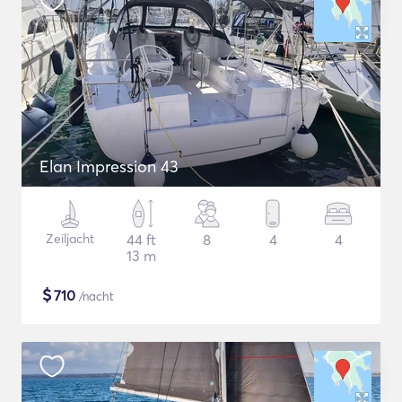
Elan Impression 43
Zeiljacht
44 ft
8
4
4
13 m
$
710
/nacht