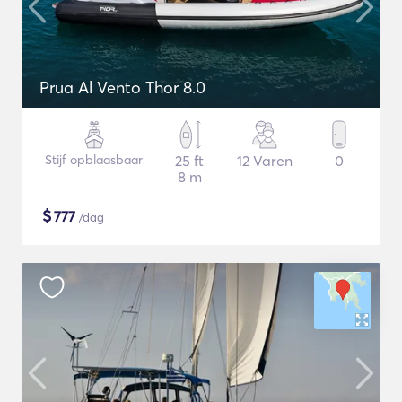
Prua Al Vento Thor 8.0
Stijf opblaasbaar
25 ft
12 Varen
0
8 m
$
777
/dag