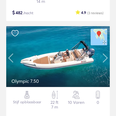
14 m
$
482
4.9
/nacht
(3
reviews
)
Olympic 7.50
Stijf opblaasbaar
22 ft
10 Varen
0
7 m