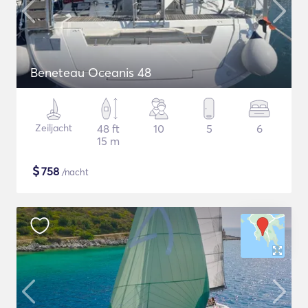
Beneteau Oceanis 48
Zeiljacht
48 ft
10
5
6
15 m
$
758
/nacht