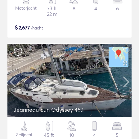
Motorjacht
73 ft
8
4
6
22 m
$
2,677
/nacht
Jeanneau Sun Odyssey 45.1
Zeiljacht
45 ft
10
4
5