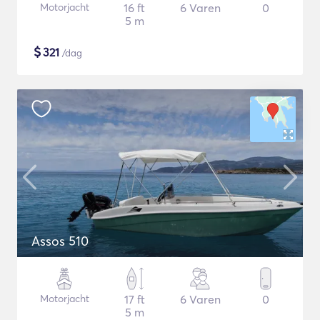
Motorjacht
16 ft
6 Varen
0
5 m
$
321
/dag
Assos 510
Motorjacht
17 ft
6 Varen
0
5 m