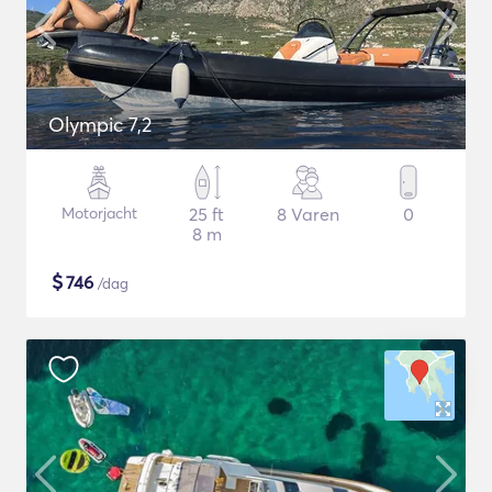
Olympic 7,2
Motorjacht
25 ft
8 Varen
0
8 m
$
746
/dag