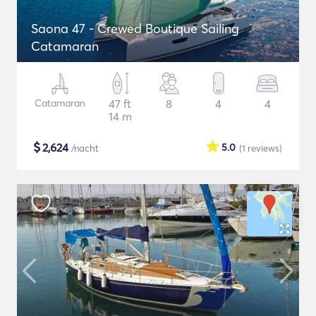
Saona 47 - Crewed Boutique Sailing
Catamaran
Catamaran
47 ft
8
4
4
14 m
$
2,624
5.0
/nacht
(1
reviews
)