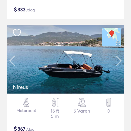
$
333
/dag
Nireus
Motorboot
16 ft
6 Varen
0
5 m
$
367
/dag