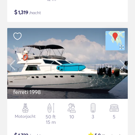
$
1,319
/nacht
ferreti 1998
Motorjacht
50 ft
10
3
5
15 m