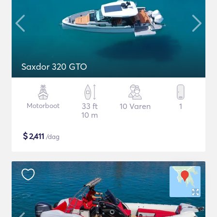
Saxdor 320 GTO
Motorboot
33 ft
10 Varen
1
10 m
$
2,411
/dag