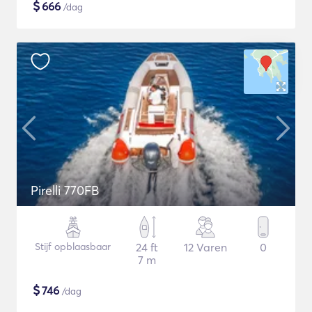
$
666
/dag
Pirelli 770FB
Stijf opblaasbaar
24 ft
12 Varen
0
7 m
$
746
/dag