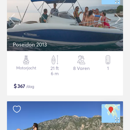
Poseidon 2013
Motorjacht
21 ft
8 Varen
1
6 m
$
367
/dag