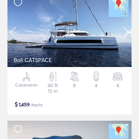
Bali CATSPACE
Catamaran
40 ft
8
4
4
12 m
$
1,459
/nacht