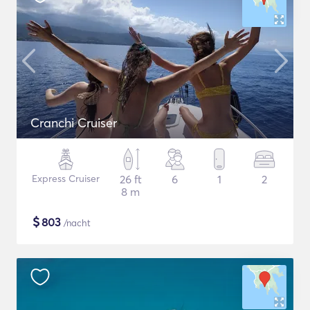
Cranchi Cruiser
Express Cruiser
26 ft
6
1
2
8 m
$
803
/nacht