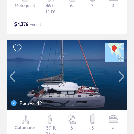
Motorjacht
46 ft
6
3
4
14 m
$
1,378
/nacht
Excess 12
Catamaran
39 ft
6
3
4
12 m