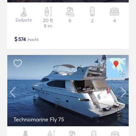
Zeiljacht
30 ft
6
2
4
9 m
$
574
/nacht
Technomarine Fly 75