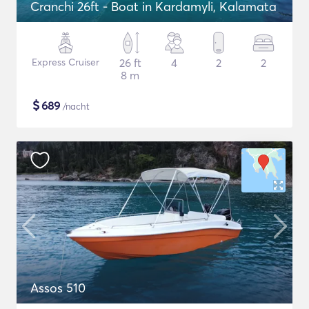
Cranchi 26ft - Boat in Kardamyli, Kalamata
Express Cruiser
26 ft
4
2
2
8 m
$
689
/nacht
Assos 510