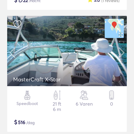
$
1,722
5.0
/nacht
(1
reviews
)
MasterCraft X-Star
Speedboot
21 ft
6 Varen
0
6 m
$
516
/dag