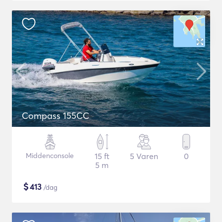
Compass 155CC
Middenconsole
15 ft
5 Varen
0
5 m
$
413
/dag