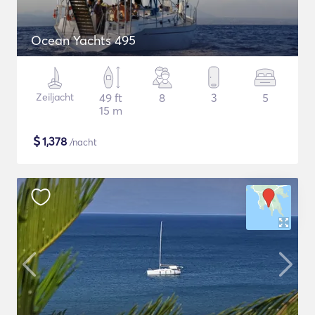
Ocean Yachts 495
Zeiljacht
49 ft
8
3
5
15 m
$
1,378
/nacht