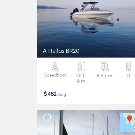
A Hellas BR20
Speedboot
20 ft
8 Varen
0
6 m
$
482
/dag