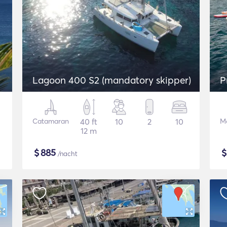
Lagoon 400 S2 (mandatory skipper)
P
Catamaran
40 ft
10
2
10
Mo
12 m
$
885
/nacht