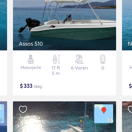
Assos 510
N
Motorjacht
17 ft
6 Varen
0
M
5 m
$
333
/dag