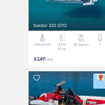
Saxdor 320 GTO
Motorboot
33 ft
10 Varen
1
10 m
$
2,411
/dag