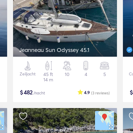
Jeanneau Sun Odyssey 45.1
Zeiljacht
45 ft
10
4
5
C
14 m
$
482
4.9
/nacht
(3
reviews
)