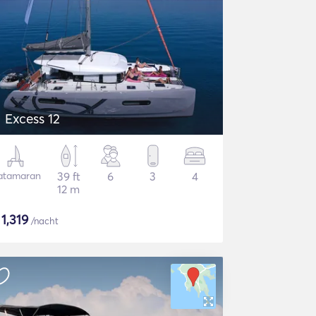
Excess 12
atamaran
39 ft
6
3
4
12 m
$
1,319
/nacht