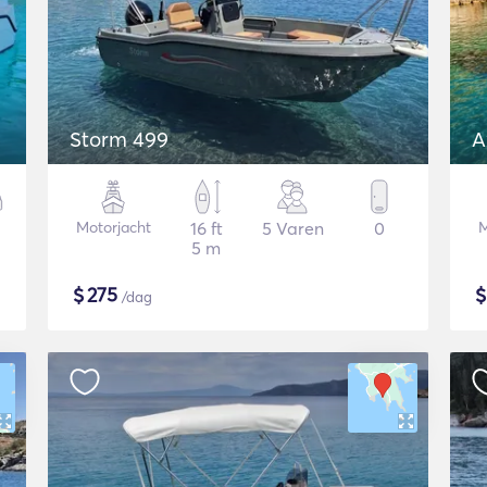
Storm 499
A
Motorjacht
16 ft
5 Varen
0
M
5 m
$
275
/dag