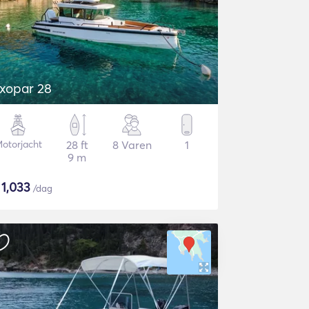
xopar 28
otorjacht
28 ft
8 Varen
1
9 m
$
1,033
/dag