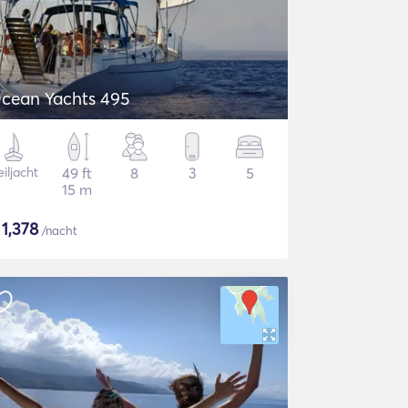
cean Yachts 495
iljacht
49 ft
8
3
5
15 m
$
1,378
/nacht