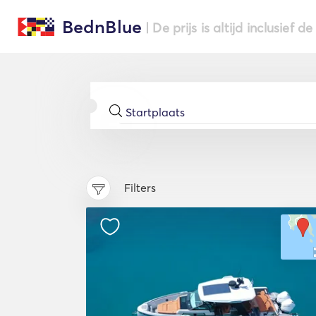
BednBlue
| De prijs is altijd inclusief 
Filters