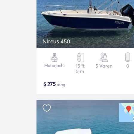
Nireus 450
Motorjacht
15 ft
5 Varen
0
5 m
$
275
/dag