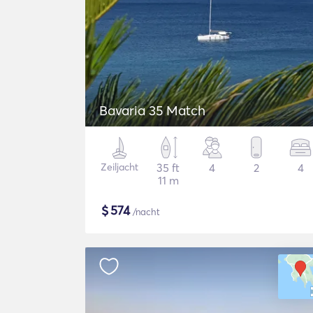
Bavaria 35 Match
Zeiljacht
35 ft
4
2
4
11 m
$
574
/nacht