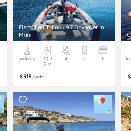
Electrified Tofinou 9.7 Daysailer in
Mani
C
Zeiljacht
30 ft
4
2
6
Ex
9 m
$
918
/nacht