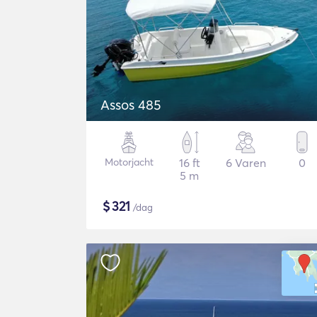
Assos 485
Motorjacht
16 ft
6 Varen
0
5 m
$
321
/dag