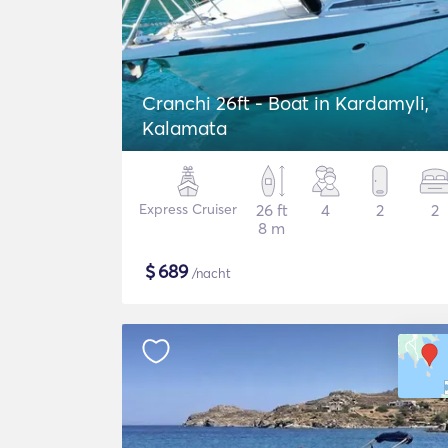
Cranchi 26ft - Boat in Kardamyli,
Kalamata
Express Cruiser
26 ft
4
2
2
8 m
$
689
/nacht