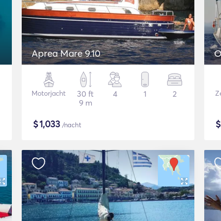
Aprea Mare 9.10
O
Motorjacht
30 ft
4
1
2
Ze
9 m
$
1,033
/nacht