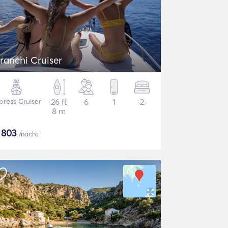
ranchi Cruiser
press Cruiser
26 ft
6
1
2
8 m
$
803
/nacht