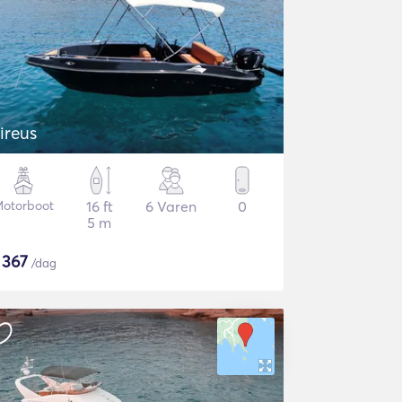
ireus
otorboot
16 ft
6 Varen
0
5 m
$
367
/dag