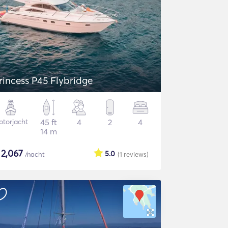
rincess P45 Flybridge
torjacht
45 ft
4
2
4
14 m
$
2,067
5.0
/nacht
(1
reviews
)