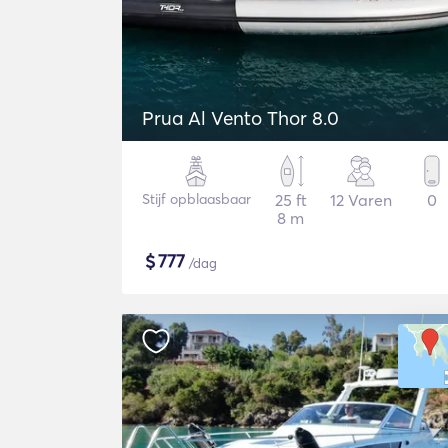
Prua Al Vento Thor 8.0
Stijf opblaasbaar
25 ft
12 Varen
0
8 m
$
777
/dag