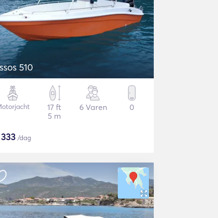
ssos 510
otorjacht
17 ft
6 Varen
0
5 m
$
333
/dag