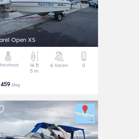
arel Open XS
otorboot
16 ft
6 Varen
0
5 m
$
459
/dag