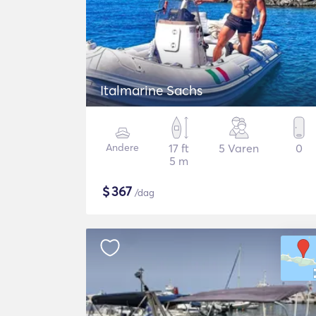
Italmarine Sachs
Andere
17 ft
5 Varen
0
5 m
$
367
/dag