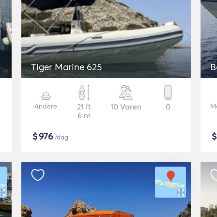
Tiger Marine 625
B
Andere
21 ft
10 Varen
0
Mo
6 m
$
976
/dag