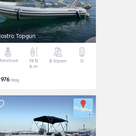
ostro Topgun
otorboot
19 ft
8 Varen
0
6 m
$
976
/dag