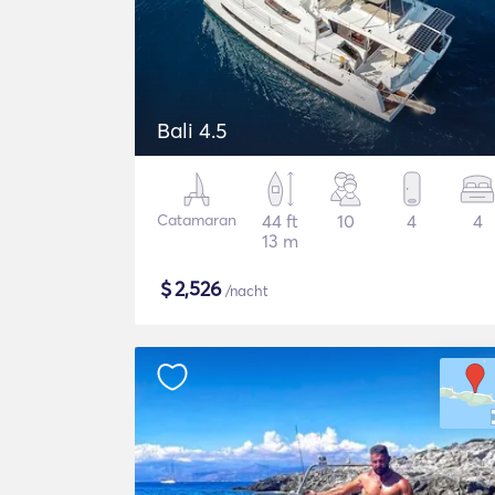
Bali 4.5
Catamaran
44 ft
10
4
4
13 m
$
2,526
/nacht