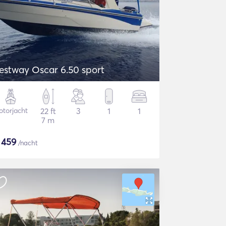
estway Oscar 6.50 sport
torjacht
22 ft
3
1
1
7 m
$
459
/nacht