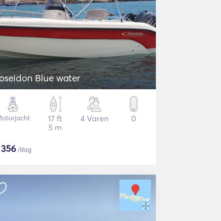
oseidon Blue water
otorjacht
17 ft
4 Varen
0
5 m
$
356
/dag