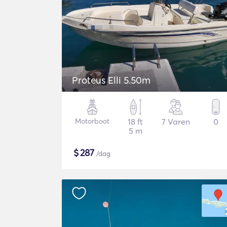
Proteus Elli 5.50m
Motorboot
18 ft
7 Varen
0
5 m
$
287
/dag