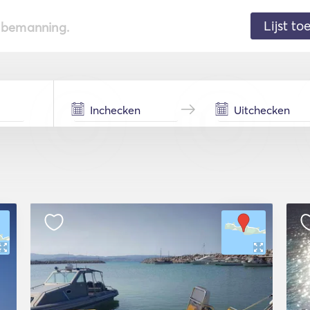
Lijst t
de bemanning.