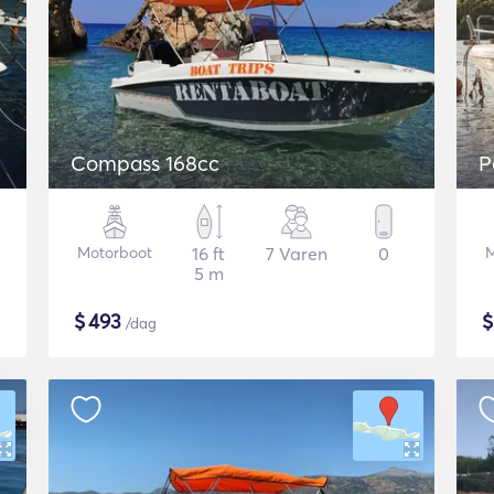
Compass 168cc
P
Motorboot
16 ft
7 Varen
0
M
5 m
$
493
/dag