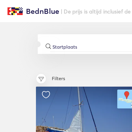
BednBlue
| De prijs is altijd inclusief 
Filters