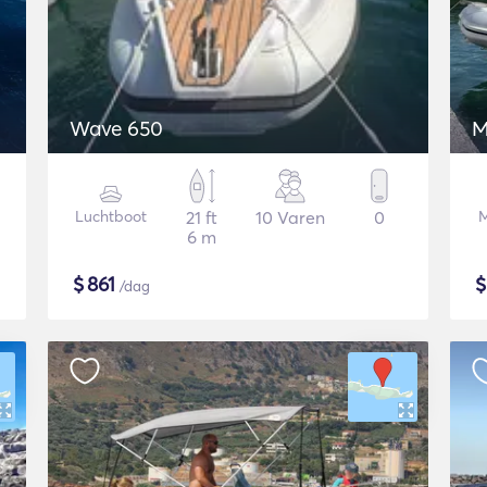
Wave 650
M
Luchtboot
21 ft
10 Varen
0
M
6 m
$
861
/dag