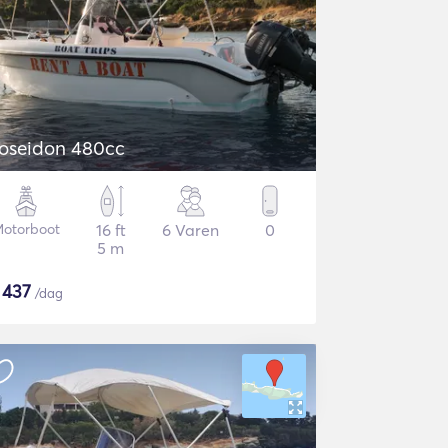
oseidon 480cc
otorboot
16 ft
6 Varen
0
5 m
$
437
/dag