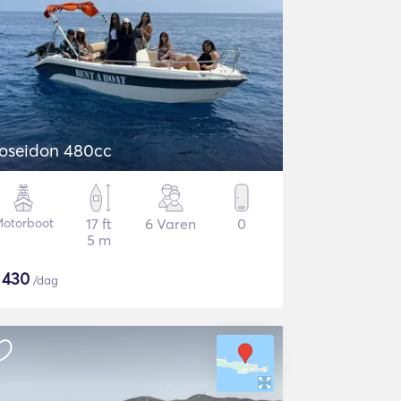
oseidon 480cc
otorboot
17 ft
6 Varen
0
5 m
$
430
/dag