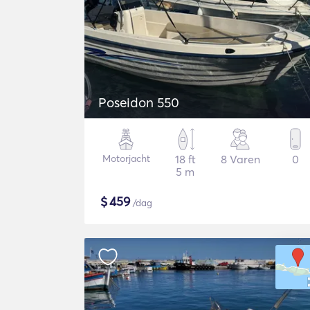
Poseidon 550
Motorjacht
18 ft
8 Varen
0
5 m
$
459
/dag