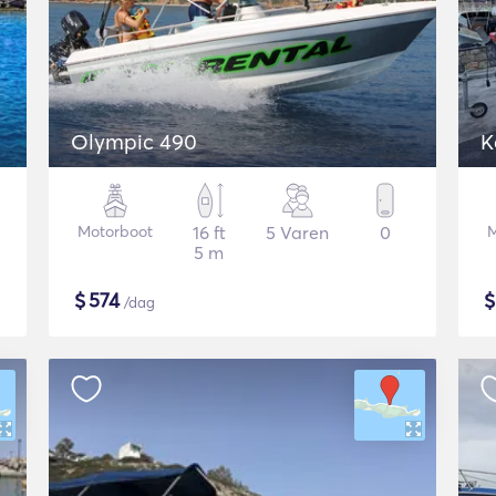
Olympic 490
K
Motorboot
16 ft
5 Varen
0
M
5 m
$
574
/dag