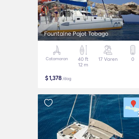
Fountaine Pajot Tobago
Catamaran
40 ft
17 Varen
0
12 m
$
1,378
/dag