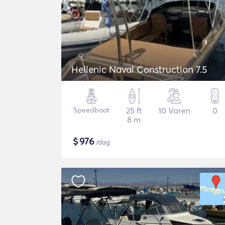
Hellenic Naval Construction 7.5
Speedboot
25 ft
10 Varen
0
8 m
$
976
/dag