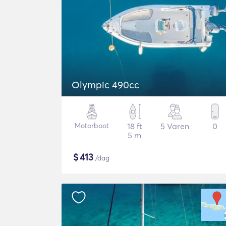
Olympic 490cc
Motorboot
18 ft
5 Varen
0
5 m
$
413
/dag