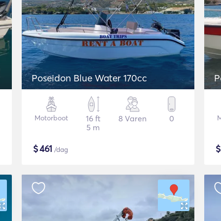
Poseidon Blue Water 170cc
P
Motorboot
16 ft
8 Varen
0
M
5 m
$
461
/dag