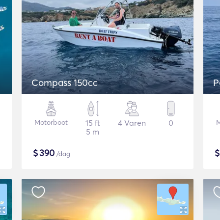
Compass 150cc
P
Motorboot
15 ft
4 Varen
0
M
5 m
$
390
/dag