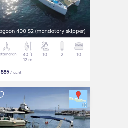
agoon 400 S2 (mandatory skipper)
atamaran
40 ft
10
2
10
12 m
$
885
/nacht