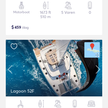
Motorboot
1673 ft
5 Varen
0
510 m
$
459
/dag
Lagoon 52F