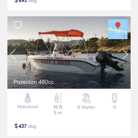
$
493
/dag
Poseidon 480cc
Motorboot
16 ft
6 Varen
0
5 m
$
437
/dag