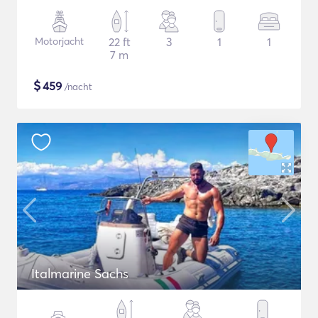
Motorjacht
22 ft
3
1
1
7 m
$
459
/nacht
Italmarine Sachs