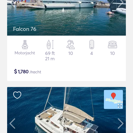
Falcon 76
Motorjacht
69 ft
10
4
10
21 m
$
1,780
/nacht