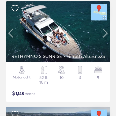
RETHYMNO'S SUNRISE - Ferretti Altura 52S
Motorjacht
52 ft
10
3
9
16 m
$
1,148
/nacht