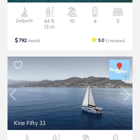
Zeiljacht
44 ft
10
4
5
13 m
$
792
5.0
/nacht
(1
reviews
)
Kirie Fifty 33