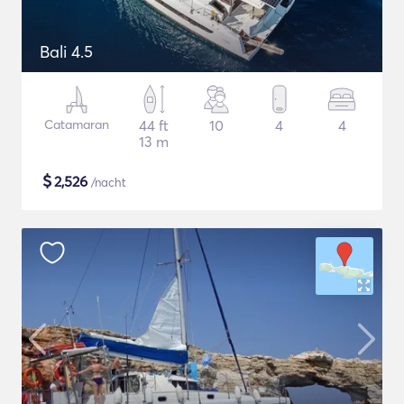
Bali 4.5
Catamaran
44 ft
10
4
4
13 m
$
2,526
/nacht