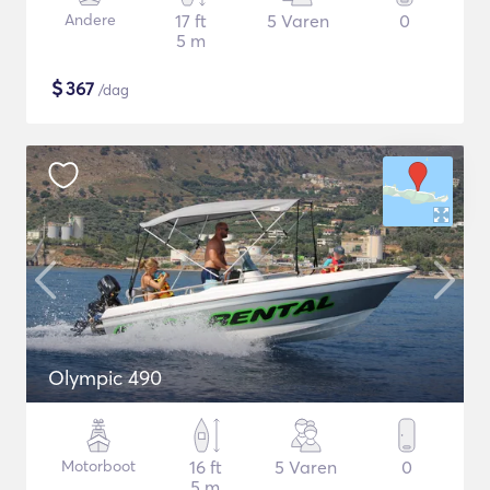
Andere
17 ft
5 Varen
0
5 m
$
367
/dag
Olympic 490
Motorboot
16 ft
5 Varen
0
5 m