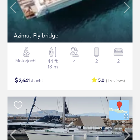
Azimut Fly bridge
Motorjacht
44 ft
4
2
2
13 m
$
2,641
5.0
/nacht
(1
reviews
)