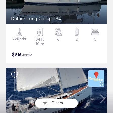
Dufour Long Cockpit 34
Zeiljacht
34 ft
6
2
5
10 m
$
516
/nacht
Filters