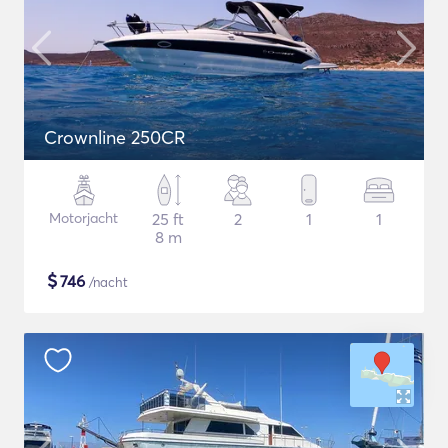
Crownline 250CR
Motorjacht
25 ft
2
1
1
8 m
$
746
/nacht