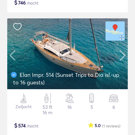
$
746
/nacht
Elan Impr. 514 (Sunset Trips to Dia isl.-up
to 16 guests)
Zeiljacht
53 ft
16
5
6
16 m
$
574
5.0
/nacht
(1
reviews
)