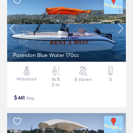
Poseidon Blue Water 170cc
Motorboot
16 ft
8 Varen
0
5 m
$
461
/dag