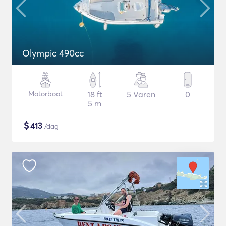
Olympic 490cc
Motorboot
18 ft
5 Varen
0
5 m
$
413
/dag