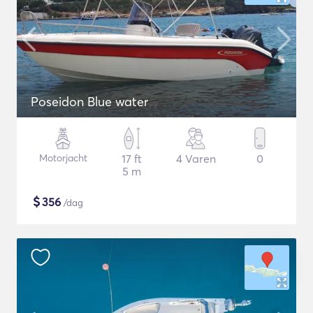
Poseidon Blue water
Motorjacht
17 ft
4 Varen
0
5 m
$
356
/dag