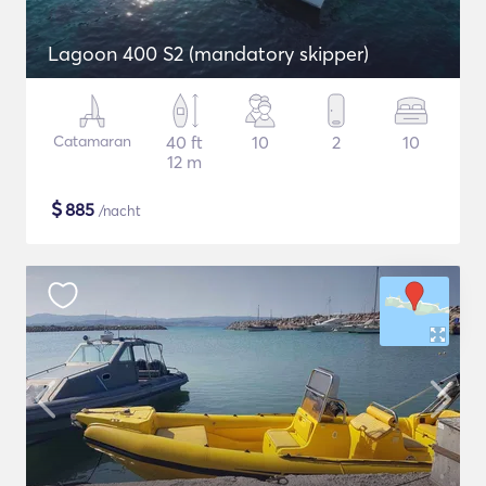
Lagoon 400 S2 (mandatory skipper)
Catamaran
40 ft
10
2
10
12 m
$
885
/nacht