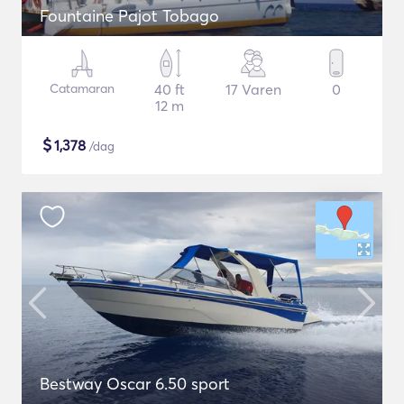
Fountaine Pajot Tobago
Catamaran
40 ft
17 Varen
0
12 m
$
1,378
/dag
Bestway Oscar 6.50 sport