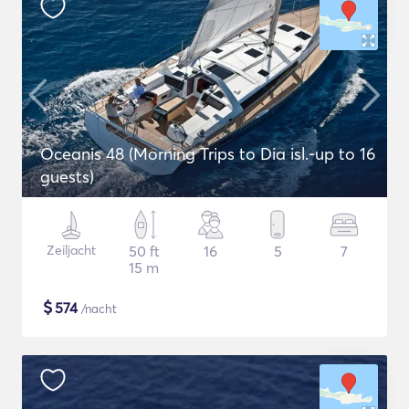
Oceanis 48 (Morning Trips to Dia isl.-up to 16
guests)
Zeiljacht
50 ft
16
5
7
15 m
$
574
/nacht