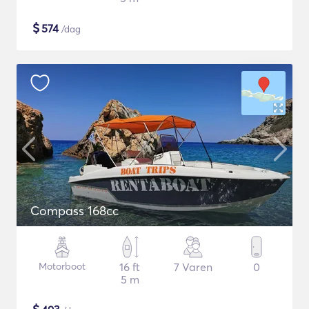
$
574
/dag
Compass 168cc
Motorboot
16 ft
7 Varen
0
5 m