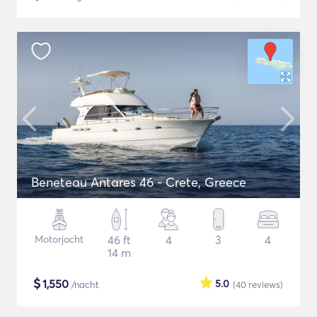
Beneteau Antares 46 - Crete, Greece
Motorjacht
46 ft
4
3
4
14 m
$
1,550
5.0
/nacht
(40
reviews
)