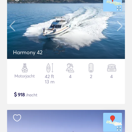
Harmony 42
Motorjacht
42 ft
4
2
4
13 m
$
918
/nacht