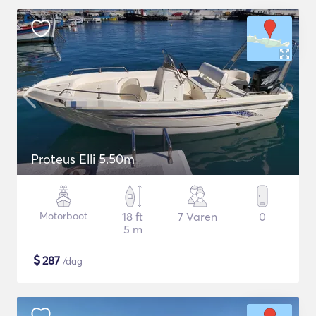
Proteus Elli 5.50m
Motorboot
18 ft
7 Varen
0
5 m
$
287
/dag