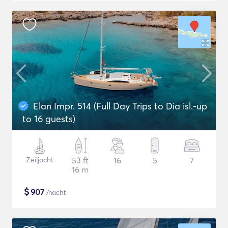
Elan Impr. 514 (Full Day Trips to Dia isl.-up
to 16 guests)
Zeiljacht
53 ft
16
5
7
16 m
$
907
/nacht