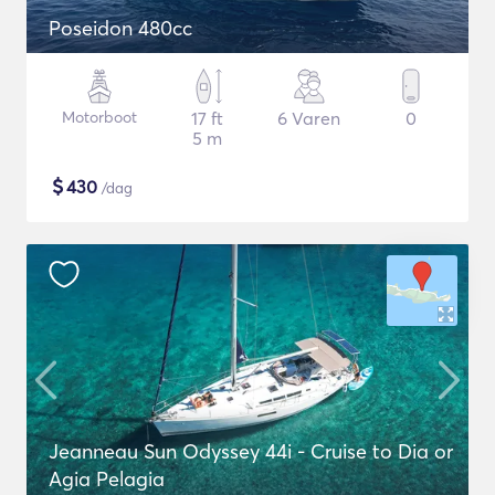
Poseidon 480cc
Motorboot
17 ft
6 Varen
0
5 m
$
430
/dag
Jeanneau Sun Odyssey 44i - Cruise to Dia or
Agia Pelagia