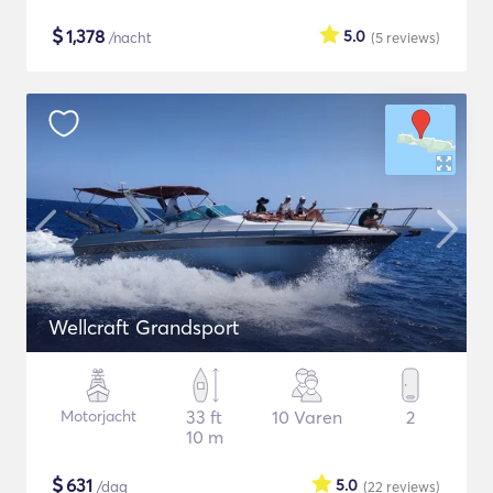
$
1,378
5.0
/nacht
(5
reviews
)
Wellcraft Grandsport
Motorjacht
33 ft
10 Varen
2
10 m
$
631
5.0
/dag
(22
reviews
)