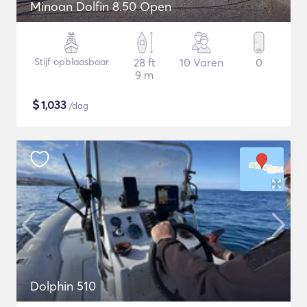
Minoan Dolfin 8.50 Open
Stijf opblaasbaar
28 ft
10 Varen
0
9 m
$
1,033
/dag
Dolphin 510