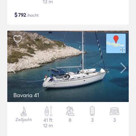
13 m
$
792
/nacht
Bavaria 41
Zeiljacht
41 ft
8
3
3
12 m