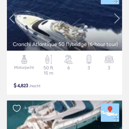
Cranchi Atlantique 50 flybridge (6-hour tour)
Motorjacht
50 ft
6
3
3
15 m
$
4,823
/nacht