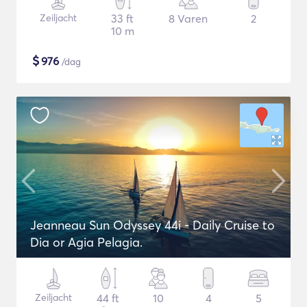
Zeiljacht
33 ft
8 Varen
2
10 m
$
976
/dag
Jeanneau Sun Odyssey 44i - Daily Cruise to
Dia or Agia Pelagia.
Zeiljacht
44 ft
10
4
5