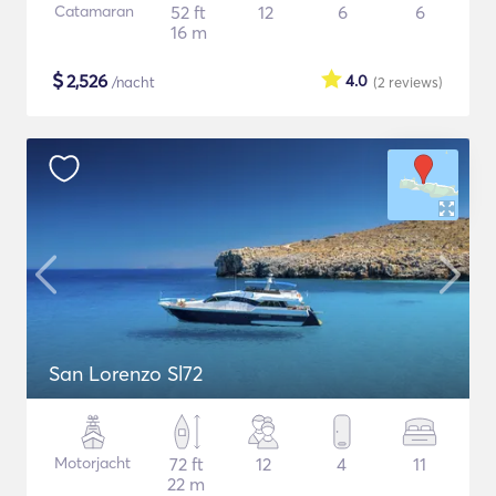
Catamaran
52 ft
12
6
6
16 m
$
2,526
4.0
/nacht
(2
reviews
)
San Lorenzo Sl72
Motorjacht
72 ft
12
4
11
22 m