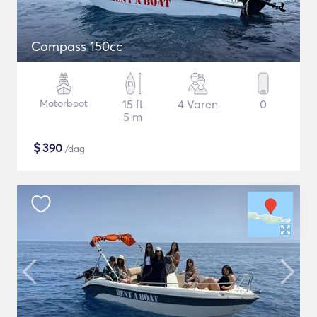
Compass 150cc
Motorboot
15 ft
4 Varen
0
5 m
$
390
/dag