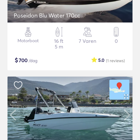
Poseidon Blu Water 170cc
Motorboot
16 ft
7 Varen
0
5 m
$
700
5.0
/dag
(1
reviews
)