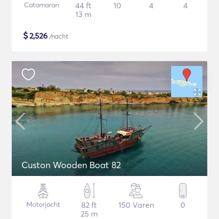
Catamaran
44 ft
10
4
4
13 m
$
2,526
/nacht
Custon Wooden Boat 82
Motorjacht
82 ft
150 Varen
0
25 m