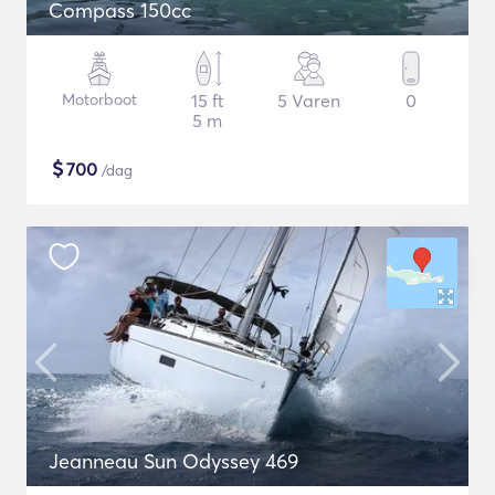
Compass 150cc
Motorboot
15 ft
5 Varen
0
5 m
$
700
/dag
Jeanneau Sun Odyssey 469