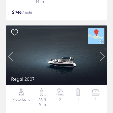
14 m
$
746
/nacht
Regal 2007
Motorjacht
28 ft
2
1
1
9 m