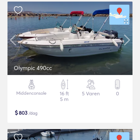
Olympic 490cc
Middenconsole
16 ft
5 Varen
0
5 m
$
803
/dag