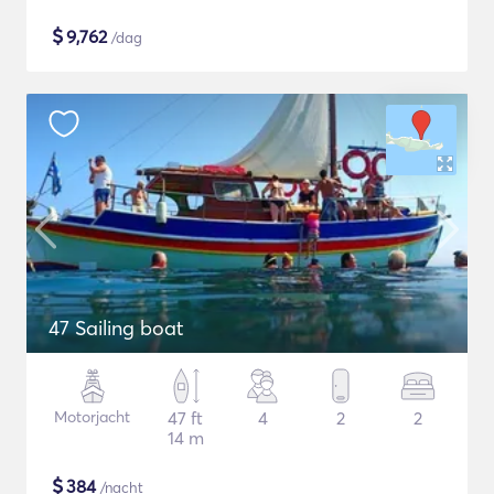
$
9,762
/dag
47 Sailing boat
Motorjacht
47 ft
4
2
2
14 m
$
384
/nacht