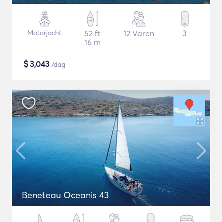
Motorjacht
52 ft
12 Varen
3
16 m
$
3,043
/dag
Beneteau Oceanis 43