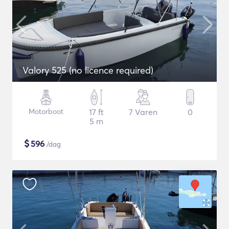
Valory 525 (no licence required)
Motorboot
17 ft
7 Varen
0
5 m
$
596
/dag