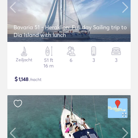
Bavaria 51 - Heraklion: Full day Sailing trip to
Dia Island with lunch
Zeiljacht
51 ft
6
3
3
16 m
$
1,148
/nacht