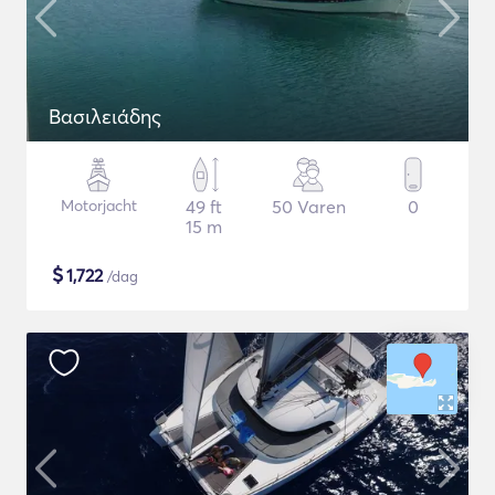
Βασιλειάδης
Motorjacht
49 ft
50 Varen
0
15 m
$
1,722
/dag