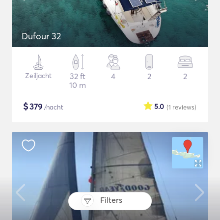
Dufour 32
Zeiljacht
32 ft
4
2
2
10 m
$
379
5.0
/nacht
(1
reviews
)
Filters