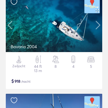
Bavaria 2004
Zeiljacht
44 ft
8
4
5
13 m
$
918
/nacht