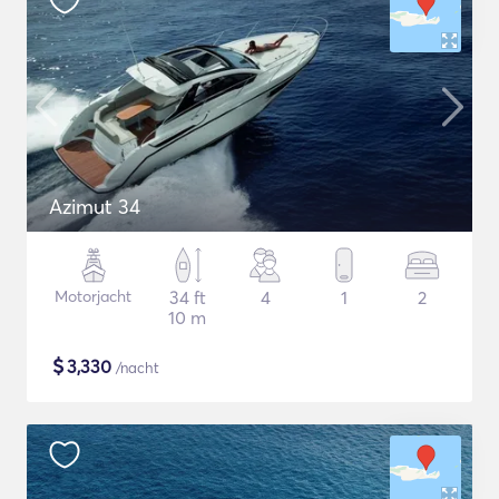
Azimut 34
Motorjacht
34 ft
4
1
2
10 m
$
3,330
/nacht