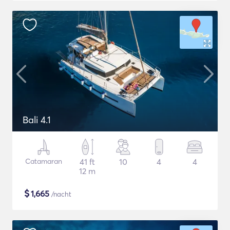
Bali 4.1
Catamaran
41 ft
10
4
4
12 m
$
1,665
/nacht