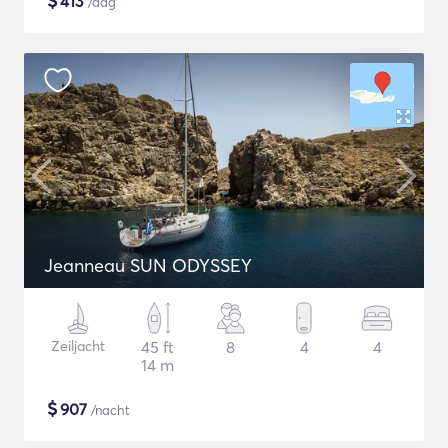
$
413
/dag
Jeanneau SUN ODYSSEY
Zeiljacht
45 ft
8
4
4
14 m
$
907
/nacht