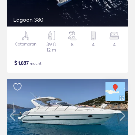
Lagoon 380
Catamaran
39 ft
8
4
4
12 m
$
1,837
/nacht