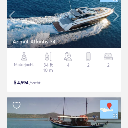
Azimut Atlantis 34
Motorjacht
34 ft
4
2
2
10 m
$
4,594
/nacht