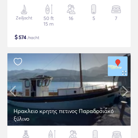
Zeiljacht
50 ft
16
5
7
15 m
$
574
/nacht
Ηρακλειο κρητης πετινος Παραδοσιακό
ξύλινο