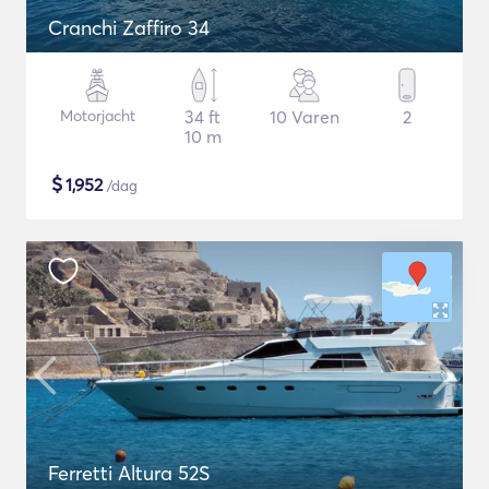
Cranchi Zaffiro 34
Motorjacht
34 ft
10 Varen
2
10 m
$
1,952
/dag
Ferretti Altura 52S