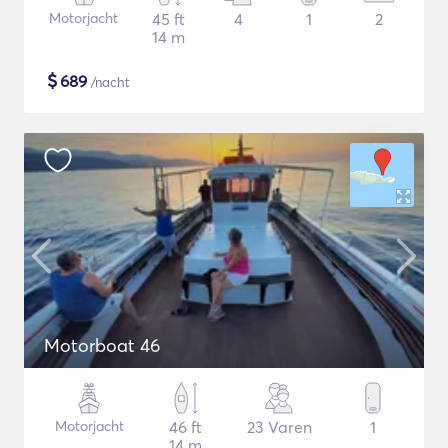
Motorjacht
45 ft
4
1
2
14 m
$
689
/nacht
Motorboat 46
Motorjacht
46 ft
23 Varen
1
14 m