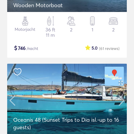
Wooden Motorboat
Motorjacht
36 ft
2
1
2
11 m
$
746
5.0
/nacht
(61
reviews
)
Oceanis 48 (Sunset Trips to Dia isl.-up to 16
guests)