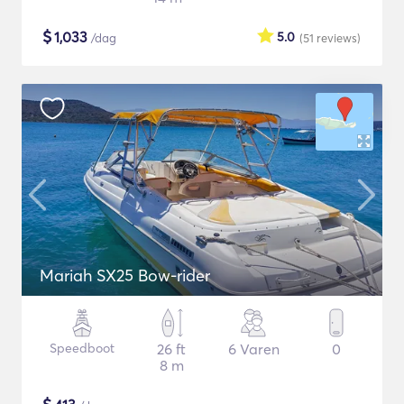
$
1,033
5.0
/dag
(51
reviews
)
Mariah SX25 Bow-rider
Speedboot
26 ft
6 Varen
0
8 m