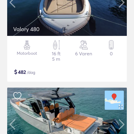
Valory 480
Motorboot
16 ft
6 Varen
0
5 m
$
482
/dag