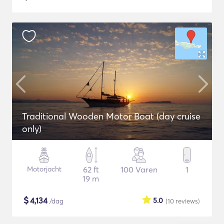
Traditional Wooden Motor Boat (day cruise
only)
Motorjacht
62 ft
100 Varen
1
19 m
$
4,134
5.0
/dag
(10
reviews
)