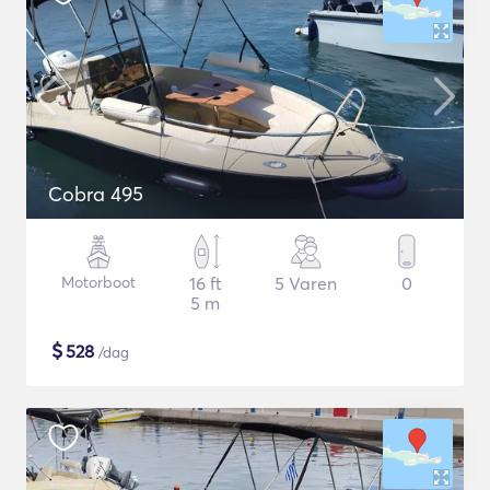
Cobra 495
Motorboot
16 ft
5 Varen
0
5 m
$
528
/dag