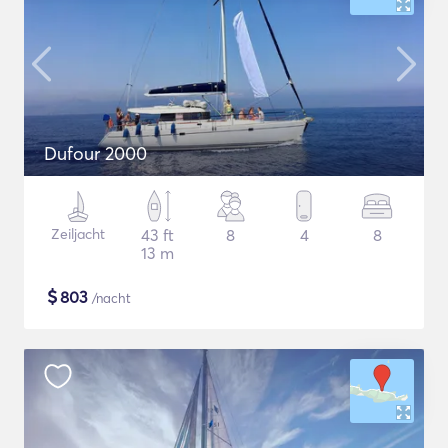
Dufour 2000
Zeiljacht
43 ft
8
4
8
13 m
$
803
/nacht