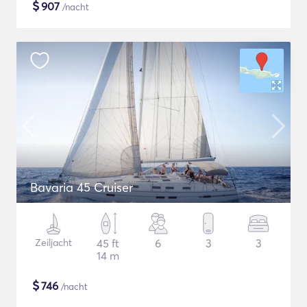
$
907
/nacht
Bavaria 45 Cruiser
Zeiljacht
45 ft
6
3
3
14 m
$
746
/nacht