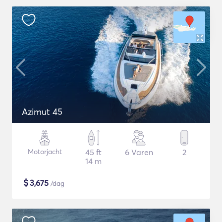
Azimut 45
Motorjacht
45 ft
6 Varen
2
14 m
$
3,675
/dag