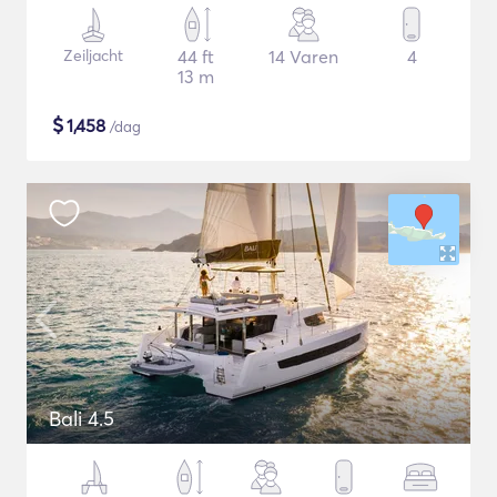
Zeiljacht
44 ft
14 Varen
4
13 m
$
1,458
/dag
Bali 4.5