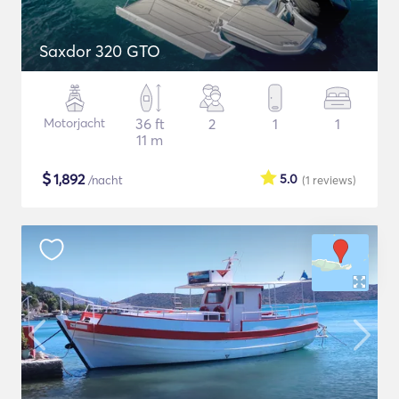
Saxdor 320 GTO
Motorjacht
36 ft
2
1
1
11 m
$
1,892
5.0
/nacht
(1
reviews
)