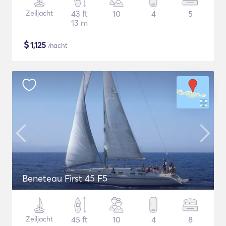
Zeiljacht
43 ft
10
4
5
13 m
$
1,125
/nacht
Beneteau First 45 F5
Zeiljacht
45 ft
10
4
8