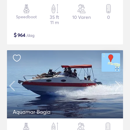
Speedboot
35 ft
10 Varen
0
11 m
$
964
/dag
Aquamar Bagia