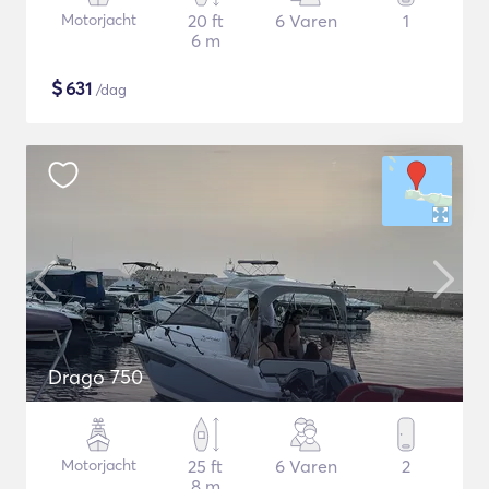
Motorjacht
20 ft
6 Varen
1
6 m
$
631
/dag
Drago 750
Motorjacht
25 ft
6 Varen
2
8 m