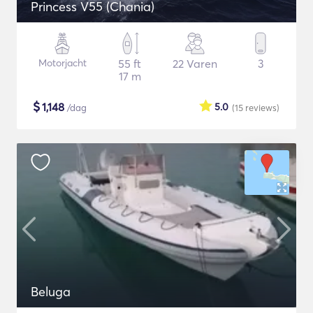
Princess V55 (Chania)
Motorjacht
55 ft
22 Varen
3
17 m
$
1,148
5.0
/dag
(15
reviews
)
Beluga