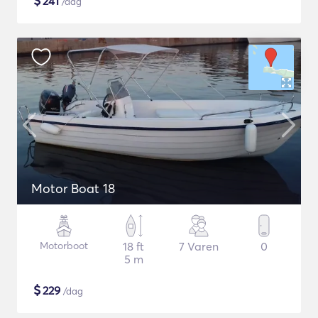
$
241
/dag
Motor Boat 18
Motorboot
18 ft
7 Varen
0
5 m
$
229
/dag