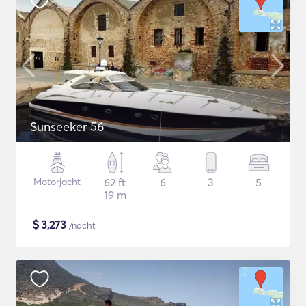
Sunseeker 56
Motorjacht
62 ft
6
3
5
19 m
$
3,273
/nacht