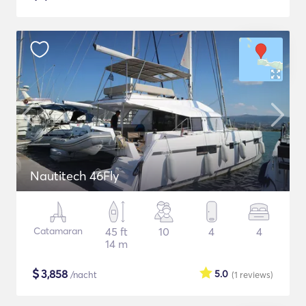
Nautitech 46Fly
Catamaran
45 ft
10
4
4
14 m
$
3,858
5.0
/nacht
(1
reviews
)