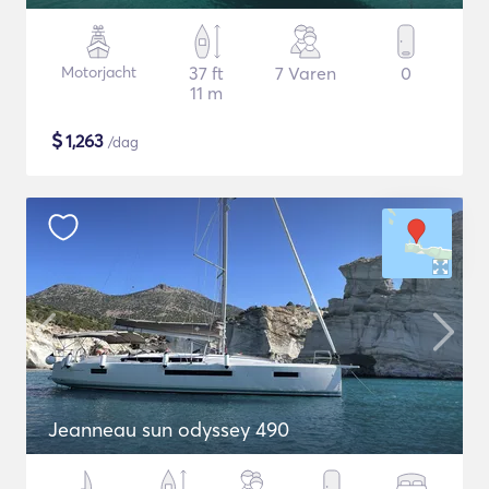
Motorjacht
37 ft
7 Varen
0
11 m
$
1,263
/dag
Jeanneau sun odyssey 490