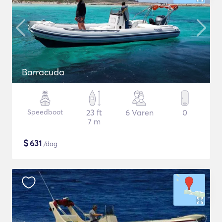
Barracuda
Speedboot
23 ft
6 Varen
0
7 m
$
631
/dag