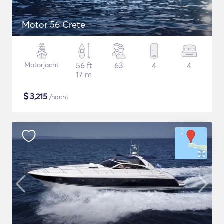
Motor 56 Crete
Motorjacht
56 ft
63
4
4
17 m
$
3,215
/nacht