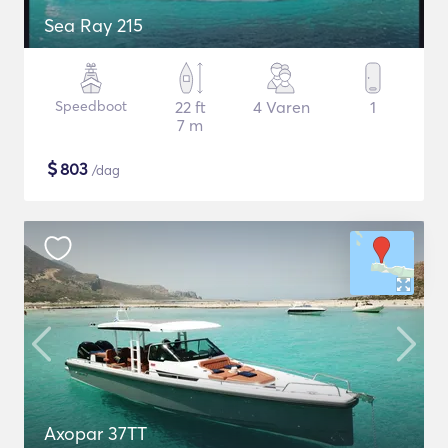
Sea Ray 215
Speedboot
22 ft
4 Varen
1
7 m
$
803
/dag
Axopar 37TT