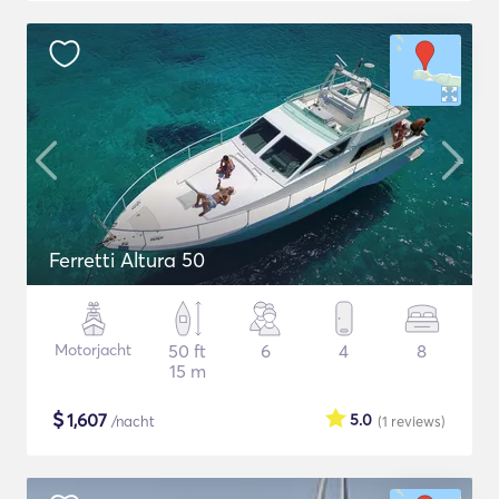
Ferretti Altura 50
Motorjacht
50 ft
6
4
8
15 m
$
1,607
5.0
/nacht
(1
reviews
)