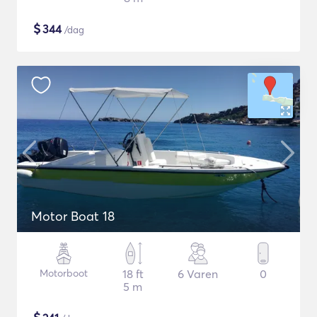
$
344
/dag
Motor Boat 18
Motorboot
18 ft
6 Varen
0
5 m