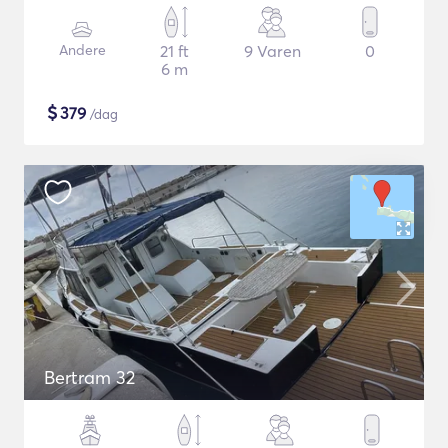
Andere
21 ft
9 Varen
0
6 m
$
379
/dag
Bertram 32