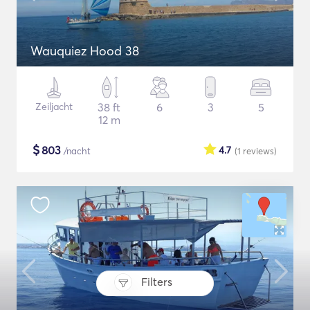
Wauquiez Hood 38
Zeiljacht
38 ft
6
3
5
12 m
$
803
4.7
/nacht
(1
reviews
)
Filters