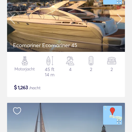
Ecomariner Ecomariner 45
Motorjacht
45 ft
4
2
2
14 m
$
1,263
/nacht