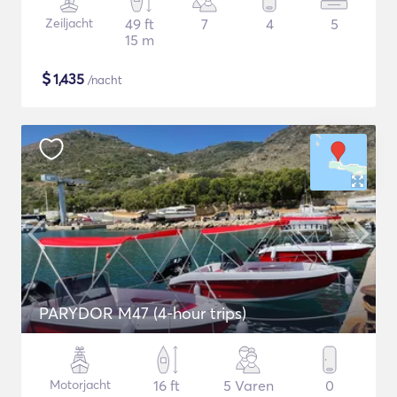
Zeiljacht
49 ft
7
4
5
15 m
$
1,435
/nacht
PARYDOR M47 (4-hour trips)
Motorjacht
16 ft
5 Varen
0