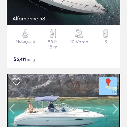
Alfamarine 58
Motorjacht
58 ft
10 Varen
3
18 m
$
2,411
/dag