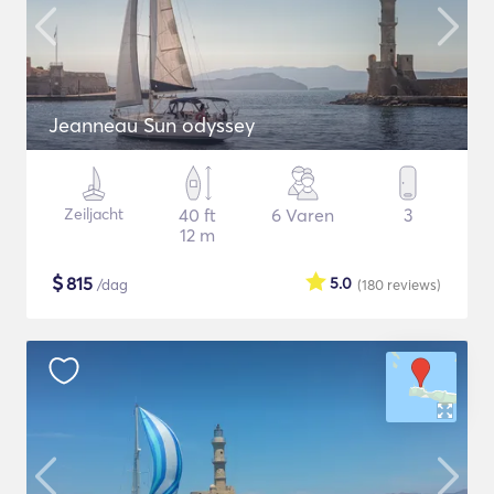
Jeanneau Sun odyssey
Zeiljacht
40 ft
6 Varen
3
12 m
$
815
5.0
/dag
(180
reviews
)