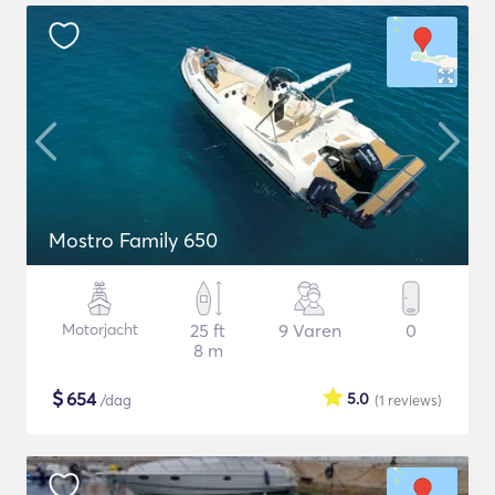
Mostro Family 650
Motorjacht
25 ft
9 Varen
0
8 m
$
654
5.0
/dag
(1
reviews
)