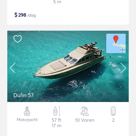
5 m
$
298
/dag
Dufin 57
Motorjacht
57 ft
10 Varen
2
17 m