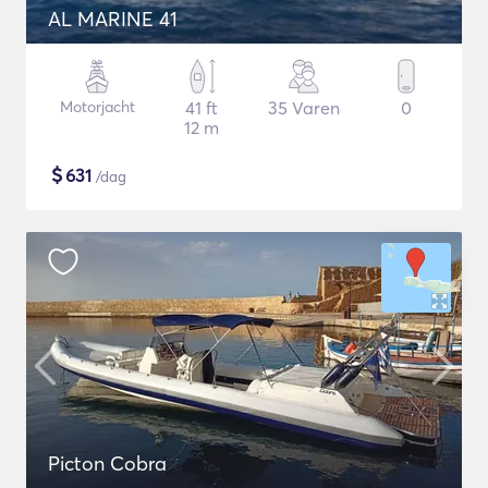
AL MARINE 41
Motorjacht
41 ft
35 Varen
0
12 m
$
631
/dag
Picton Cobra