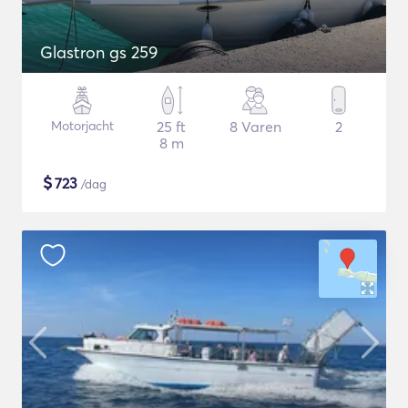
Glastron gs 259
Motorjacht
25 ft
8 Varen
2
8 m
$
723
/dag