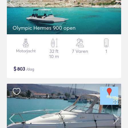
Olympic Hermes 900 open
Motorjacht
32 ft
7 Varen
1
10 m
$
803
/dag