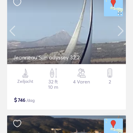
Jeanneau Sun odyssey 32,2
Zeiljacht
32 ft
4 Varen
2
10 m
$
746
/dag