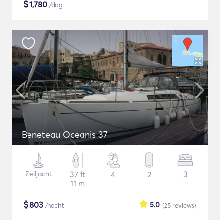
$
1,780
/dag
Beneteau Oceanis 37
Zeiljacht
37 ft
4
2
3
11 m
$
803
5.0
/nacht
(25
reviews
)