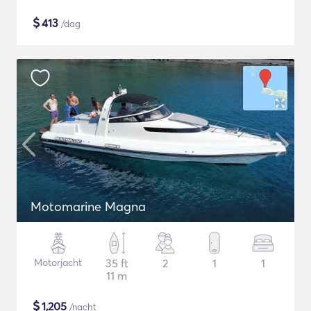
$
413
/dag
Motomarine Magna
Motorjacht
35 ft
2
1
1
11 m
$
1,205
/nacht