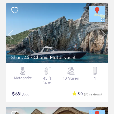
Shark 45 - Chania Motor yacht
Motorjacht
45 ft
10 Varen
1
14 m
$
631
5.0
/dag
(76
reviews
)