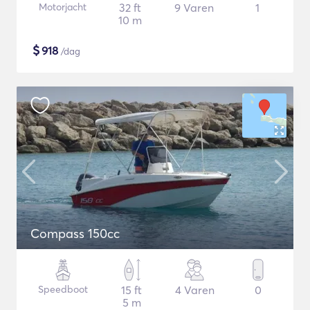
Motorjacht
32 ft
9 Varen
1
10 m
$
918
/dag
Compass 150cc
Speedboot
15 ft
4 Varen
0
5 m