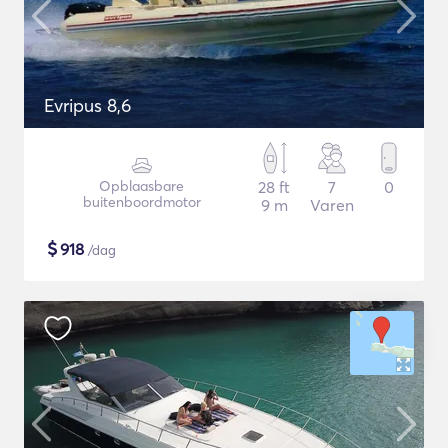
Evripus 8,6
Opblaasbare
28 ft
7
0
buitenboordmotor
9 m
Varen
$
918
/dag