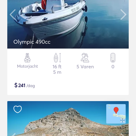
Olympic 490cc
Motorjacht
16 ft
5 Varen
0
5 m
$
241
/dag