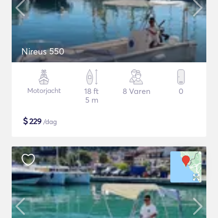
Nireus 550
Motorjacht
18 ft
8 Varen
0
5 m
$
229
/dag