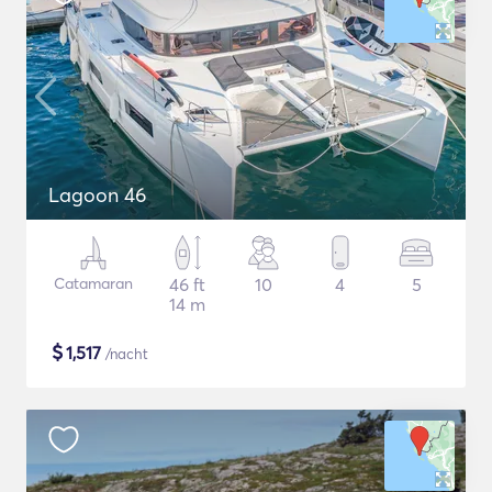
Lagoon 46
Catamaran
46 ft
10
4
5
14 m
$
1,517
/nacht