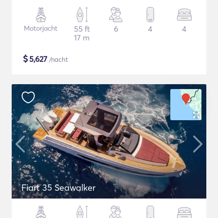
Motorjacht
55 ft
6
4
4
17 m
$
5,627
/nacht
Fiart 35 Seawalker