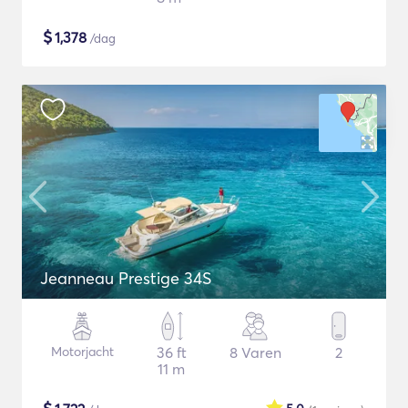
$
1,378
/dag
Jeanneau Prestige 34S
Motorjacht
36 ft
8 Varen
2
11 m