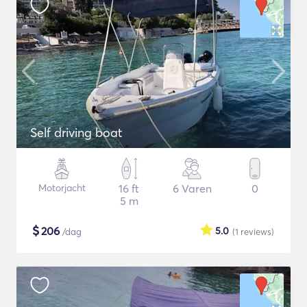
Self driving boat
Motorjacht
16 ft
6 Varen
0
5 m
$
206
5.0
/dag
(1
reviews
)