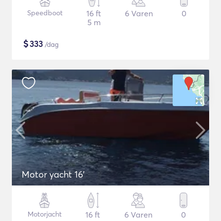
Speedboot
16 ft
6 Varen
0
5 m
$
333
/dag
Motor yacht 16'
Motorjacht
16 ft
6 Varen
0