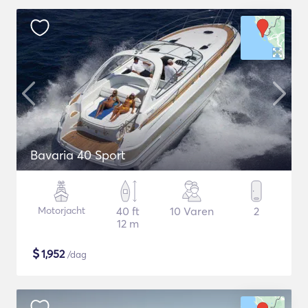
Bavaria 40 Sport
Motorjacht
40 ft
10 Varen
2
12 m
$
1,952
/dag