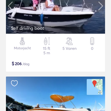
Self driving boat
Motorjacht
15 ft
5 Varen
0
5 m
$
206
/dag