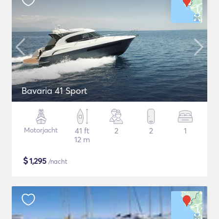
Bavaria 41 Sport
Motorjacht
41 ft
2
2
1
12 m
$
1,295
/nacht