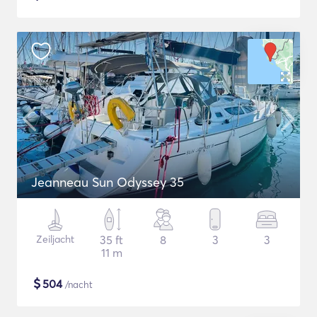
Jeanneau Sun Odyssey 35
Zeiljacht
35 ft
8
3
3
11 m
$
504
/nacht