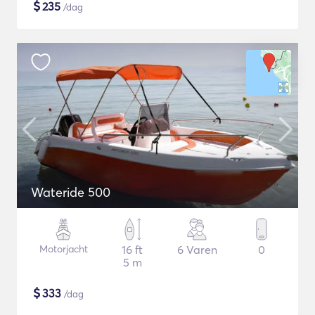
$
235
/dag
Wateride 500
Motorjacht
16 ft
6 Varen
0
5 m
$
333
/dag