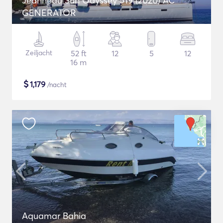
Jeanneau Sun Odyssey 519 (2020) AC
GENERATOR
Zeiljacht
52 ft
12
5
12
16 m
$
1,179
/nacht
Aquamar Bahia