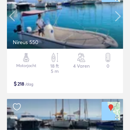
Nireus 550
Motorjacht
18 ft
4 Varen
0
5 m
$
218
/dag