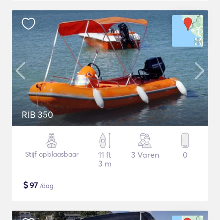
RIB 350
Stijf opblaasbaar
11 ft
3 Varen
0
3 m
$
97
/dag