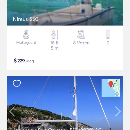
Nireus 550
Motorjacht
18 ft
8 Varen
0
5 m
$
229
/dag