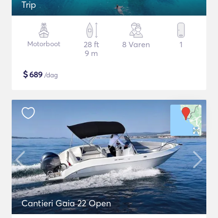
Trip
Motorboot
28 ft
8 Varen
1
9 m
$
689
/dag
Cantieri Gaia 22 Open