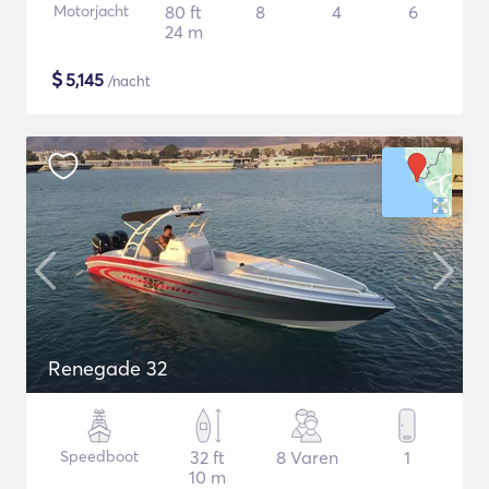
Motorjacht
80 ft
8
4
6
24 m
$
5,145
/nacht
Renegade 32
Speedboot
32 ft
8 Varen
1
10 m