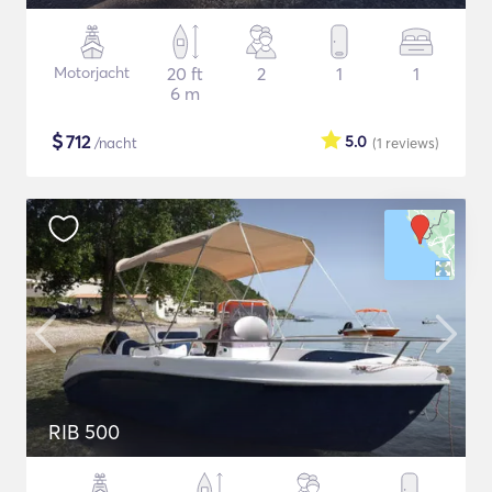
Motorjacht
20 ft
2
1
1
6 m
$
712
5.0
/nacht
(1
reviews
)
RIB 500