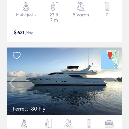
Motorjacht
23 ft
8 Varen
0
7 m
$
631
/dag
Ferretti 80 Fly