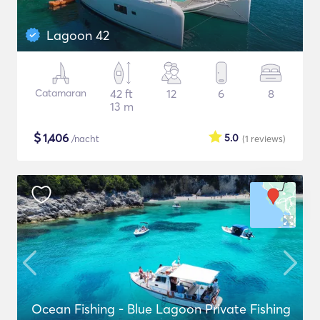
Lagoon 42
Catamaran
42 ft
12
6
8
13 m
$
1,406
5.0
/nacht
(1
reviews
)
Ocean Fishing - Blue Lagoon Private Fishing