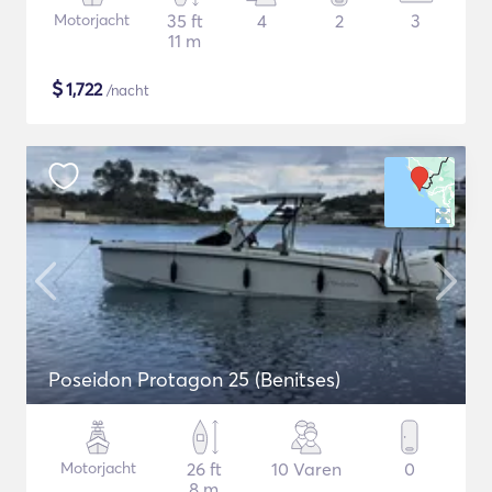
Motorjacht
35 ft
4
2
3
11 m
$
1,722
/nacht
Poseidon Protagon 25 (Benitses)
Motorjacht
26 ft
10 Varen
0
8 m