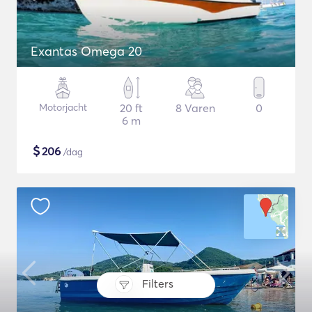
Exantas Omega 20
Motorjacht
20 ft
8 Varen
0
6 m
$
206
/dag
Filters