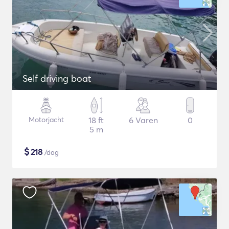
Self driving boat
Motorjacht
18 ft
6 Varen
0
5 m
$
218
/dag