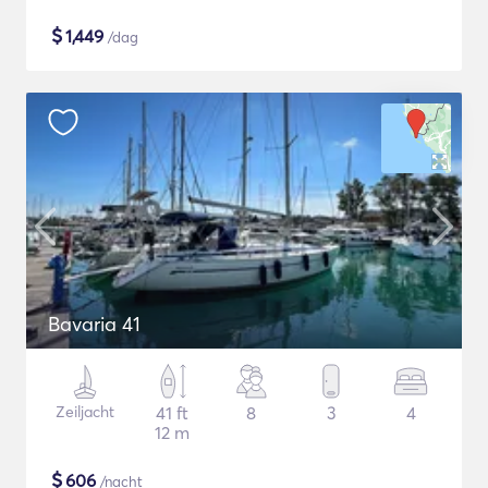
$
1,449
/dag
Bavaria 41
Zeiljacht
41 ft
8
3
4
12 m
$
606
/nacht