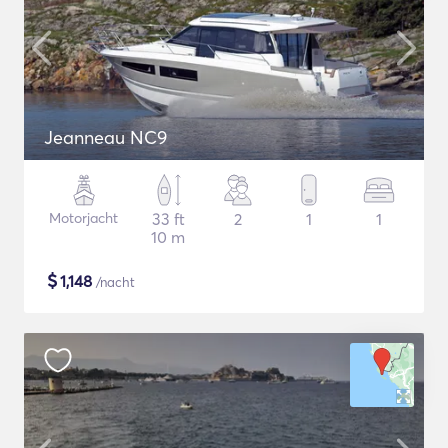
Jeanneau NC9
Motorjacht
33 ft
2
1
1
10 m
$
1,148
/nacht