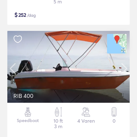
5 m
$
252
/dag
RIB 400
Speedboot
10 ft
4 Varen
0
3 m