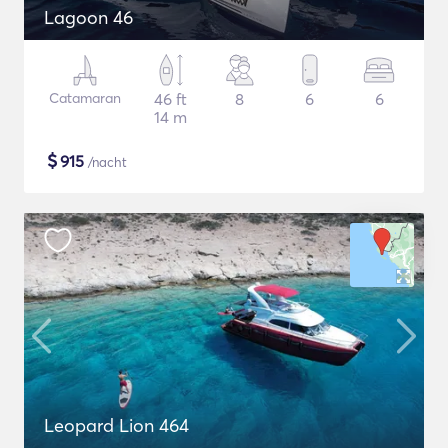
Lagoon 46
Catamaran
46 ft
8
6
6
14 m
$
915
/nacht
Leopard Lion 464