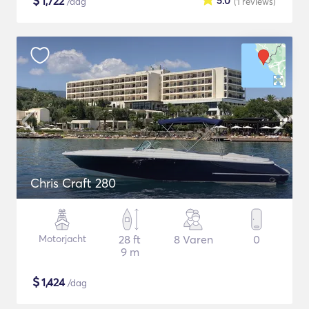
$
1,722
5.0
/dag
(1
reviews
)
Chris Craft 280
Motorjacht
28 ft
8 Varen
0
9 m
$
1,424
/dag