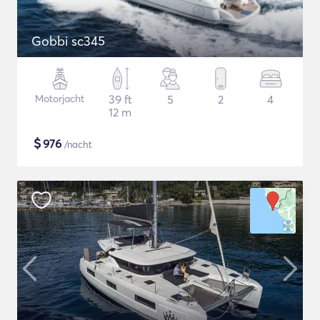
Gobbi sc345
Motorjacht
39 ft
5
2
4
12 m
$
976
/nacht