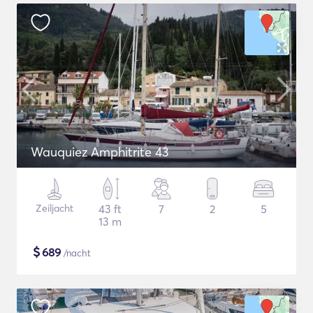
Wauquiez Amphitrite 43
Zeiljacht
43 ft
7
2
5
13 m
$
689
/nacht