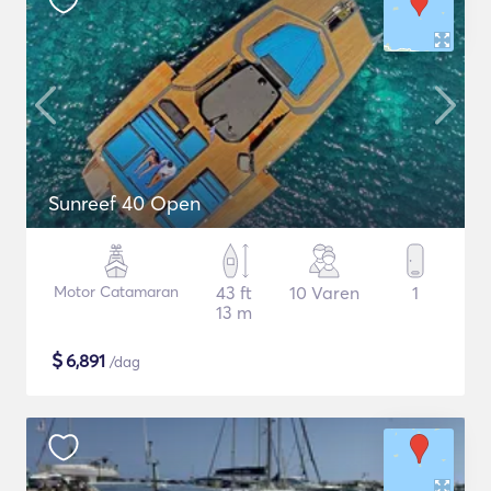
Sunreef 40 Open
Motor Catamaran
43 ft
10 Varen
1
13 m
$
6,891
/dag