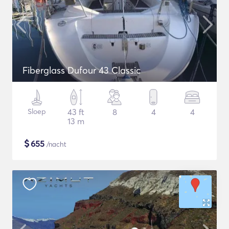
Fiberglass Dufour 43 Classic
Sloep
43 ft
8
4
4
13 m
$
655
/nacht