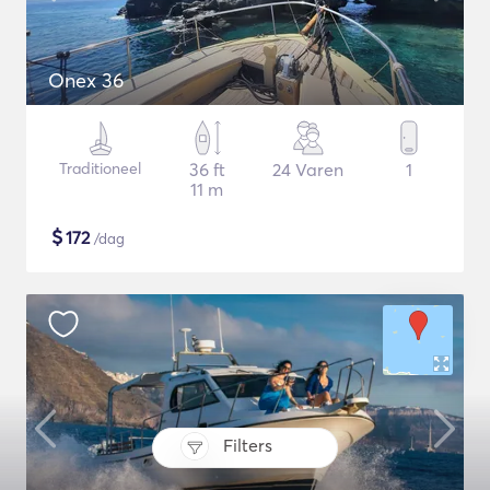
Onex 36
Traditioneel
36 ft
24 Varen
1
11 m
$
172
/dag
Filters