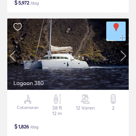
$
5,972
/dag
Lagoon 380
Catamaran
38 ft
12 Varen
2
12 m
$
1,826
/dag