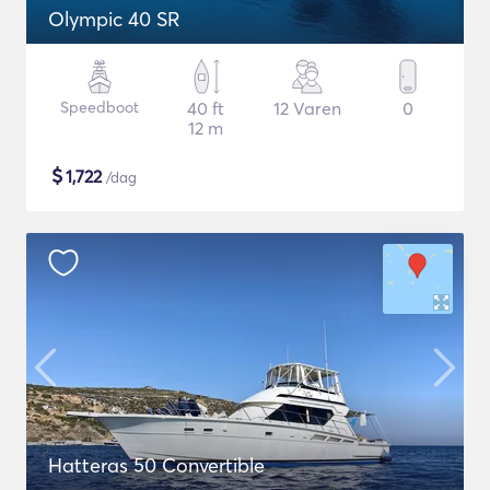
Olympic 40 SR
Speedboot
40 ft
12 Varen
0
12 m
$
1,722
/dag
Hatteras 50 Convertible