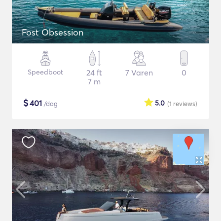
Fost Obsession
Speedboot
24 ft
7 Varen
0
7 m
$
401
5.0
/dag
(1
reviews
)