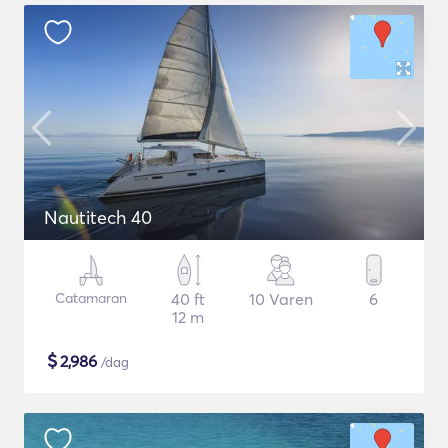
Nautitech 40
Catamaran
40 ft
10 Varen
6
12 m
$
2,986
/dag