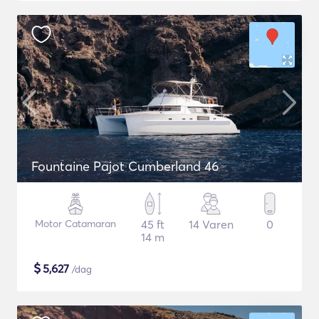
Fountaine Pajot Cumberland 46
Motor Catamaran
45 ft
14 Varen
0
14 m
$
5,627
/dag