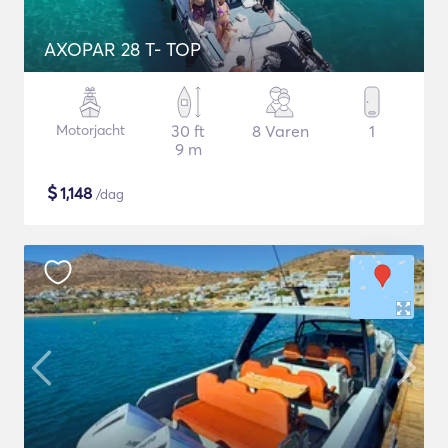
AXOPAR 28 T- TOP
Motorjacht
30 ft
8 Varen
1
9 m
$
1,148
/dag