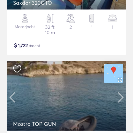
Saxdor 320GTO
Motorjacht
32 ft
2
1
1
10 m
$
1,722
/nacht
Mostro TOP GUN