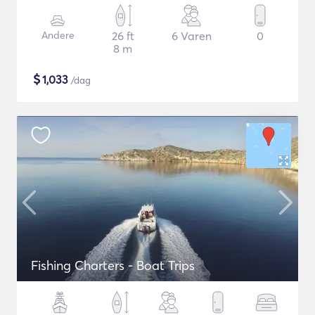
Andere
26 ft
6 Varen
0
8 m
$
1,033
/dag
Fishing Charters - Boat Trips