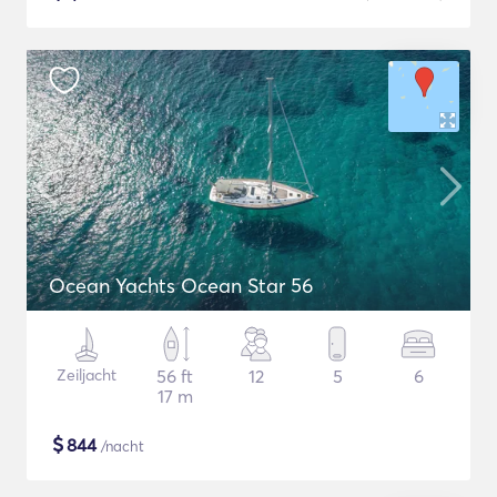
Ocean Yachts Ocean Star 56
Zeiljacht
56 ft
12
5
6
17 m
$
844
/nacht