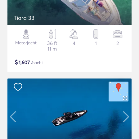
Tiara 33
Motorjacht
36 ft
4
1
2
11 m
$
1,607
/nacht