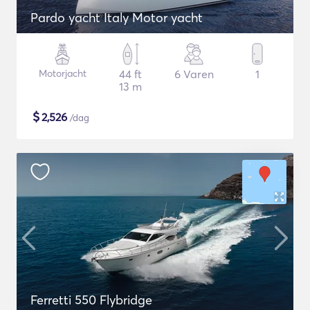
Pardo yacht Italy Motor yacht
Motorjacht
44 ft
6 Varen
1
13 m
$
2,526
/dag
Ferretti 550 Flybridge