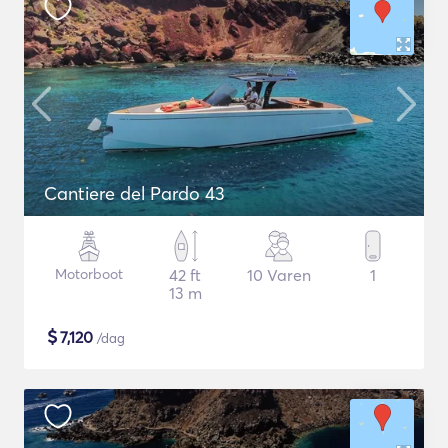
Cantiere del Pardo 43
Motorboot
42 ft
10 Varen
1
13 m
$
7,120
/dag