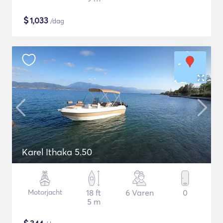
$
1,033
/dag
Karel Ithaka 5.50
Motorjacht
18 ft
6 Varen
0
5 m