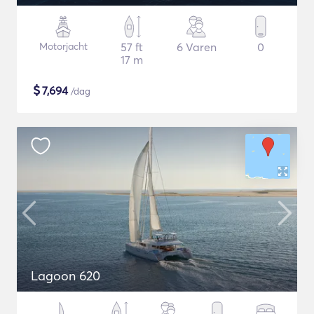
Motorjacht
57 ft
6 Varen
0
17 m
$
7,694
/dag
Lagoon 620