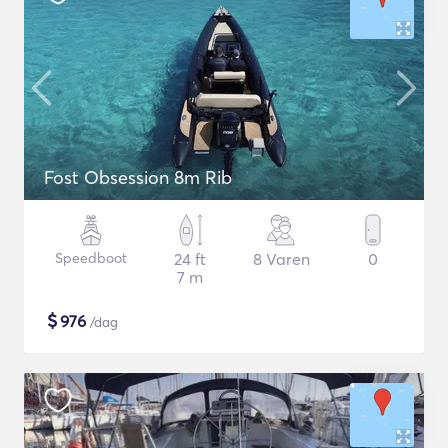
Fost Obsession 8m Rib
Speedboot
24 ft
8 Varen
0
7 m
$
976
/dag