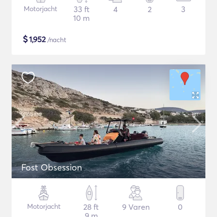
Motorjacht
33 ft
4
2
3
10 m
$
1,952
/nacht
Fost Obsession
Motorjacht
28 ft
9 Varen
0
9 m