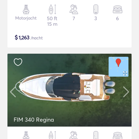
Motorjacht
50 ft
7
3
6
15 m
$
1,263
/nacht
FIM 340 Regina