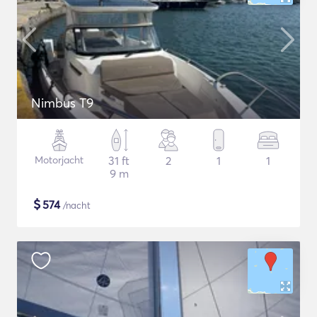
Nimbus T9
Motorjacht
31 ft
2
1
1
9 m
$
574
/nacht