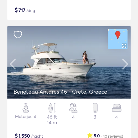
$
717
/dag
Beneteau Antares 46 - Crete, Greece
Motorjacht
46 ft
4
3
4
14 m
$
1,550
5.0
/nacht
(40
reviews
)