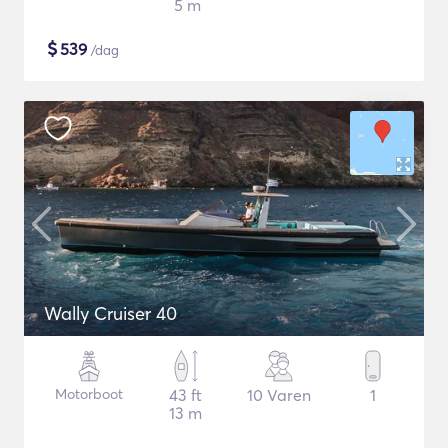
5 m
$
539
/dag
Wally Cruiser 40
Motorboot
43 ft
10 Varen
1
13 m