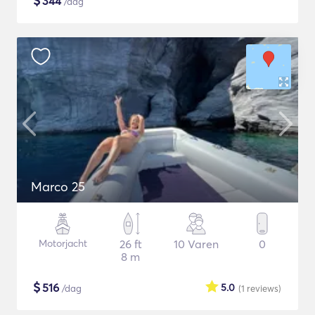
$
344
/dag
Marco 25
Motorjacht
26 ft
10 Varen
0
8 m
$
516
5.0
/dag
(1
reviews
)