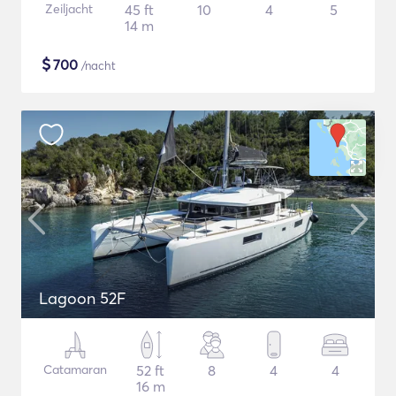
Zeiljacht
45 ft
10
4
5
14 m
$
700
/nacht
Lagoon 52F
Catamaran
52 ft
8
4
4
16 m