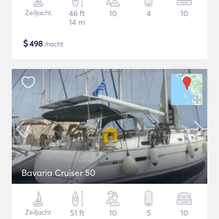
Zeiljacht
46 ft
10
4
10
14 m
$
498
/nacht
Bavaria Cruiser 50
Zeiljacht
51 ft
10
5
10