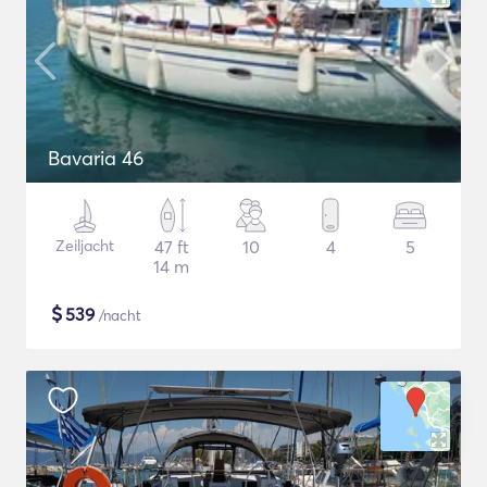
Bavaria 46
Zeiljacht
47 ft
10
4
5
14 m
$
539
/nacht