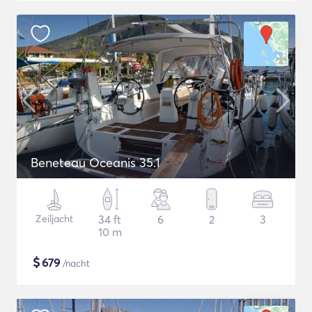
Beneteau Oceanis 35.1
Zeiljacht
34 ft
6
2
3
10 m
$
679
/nacht