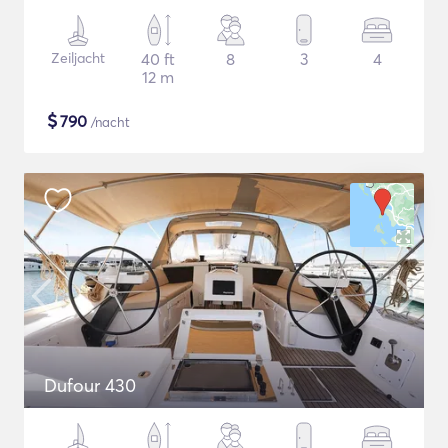
Zeiljacht
40 ft
8
3
4
12 m
$
790
/nacht
Dufour 430