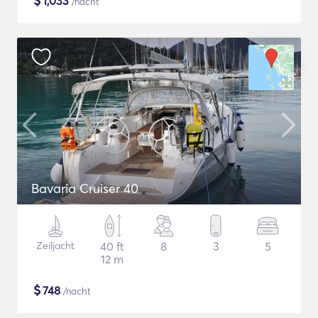
$
1,033
/nacht
Bavaria Cruiser 40
Zeiljacht
40 ft
8
3
5
12 m
$
748
/nacht