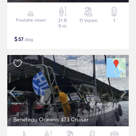
Prestatie vissen
31 ft
11 Varen
1
9 m
$
57
/dag
Beneteau Oceanis 473 Cruiser