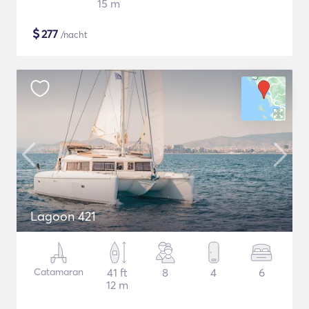
15 m
$
277
/nacht
Lagoon 421
Catamaran
41 ft
8
4
6
12 m