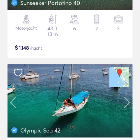
Sunseeker Portofino 40
Motorjacht
43 ft
6
2
3
13 m
$
1,148
/nacht
Olympic Sea 42