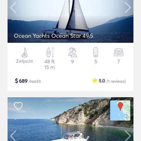
Ocean Yachts Ocean Star 49.5
Zeiljacht
48 ft
9
5
7
15 m
$
689
5.0
/nacht
(1
reviews
)