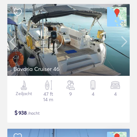
Bavaria Cruiser 46
Zeiljacht
47 ft
9
4
4
14 m
$
938
/nacht