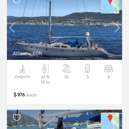
Atlantic 60ft
Zeiljacht
61 ft
10
5
6
19 m
$
976
/nacht