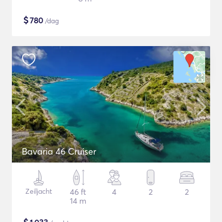
$
780
/dag
Bavaria 46 Cruiser
Zeiljacht
46 ft
4
2
2
14 m