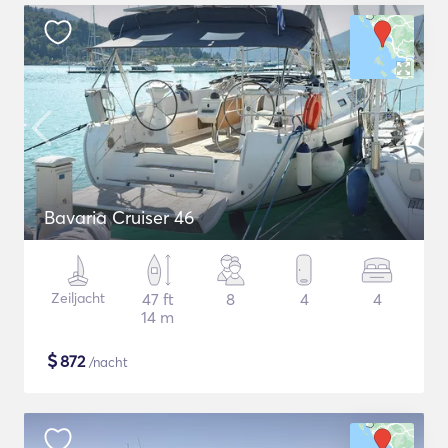
Bavaria Cruiser 46
Zeiljacht
47 ft
8
4
4
14 m
$
872
/nacht