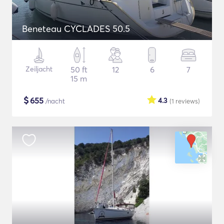
Beneteau CYCLADES 50.5
Zeiljacht
50 ft
12
6
7
15 m
$
655
4.3
/nacht
(1
reviews
)