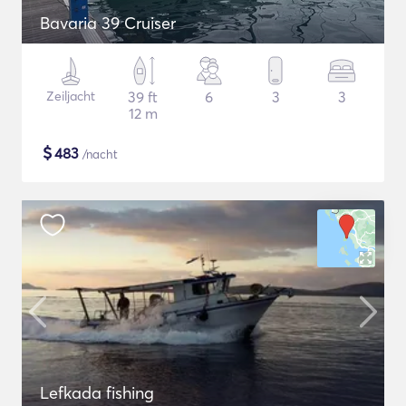
Bavaria 39 Cruiser
Zeiljacht
39 ft
6
3
3
12 m
$
483
/nacht
Lefkada fishing