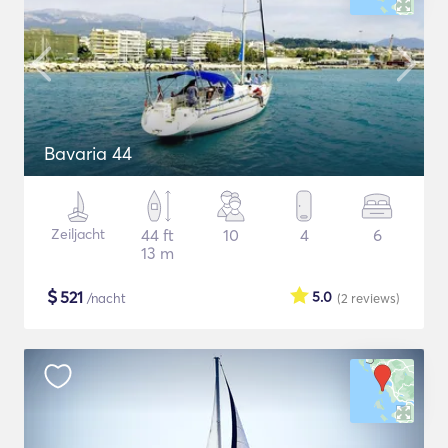
Bavaria 44
Zeiljacht
44 ft
10
4
6
13 m
$
521
5.0
/nacht
(2
reviews
)