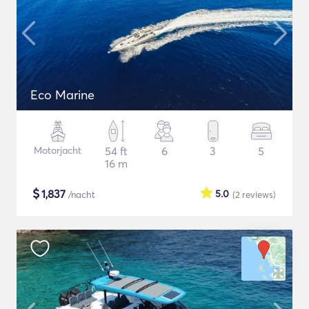
Eco Marine
Motorjacht
54 ft
6
3
5
16 m
$
1,837
5.0
/nacht
(2
reviews
)