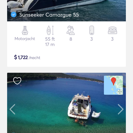
Sunseeker Camargue 55
Motorjacht
55 ft
8
3
3
17 m
$
1,722
/nacht