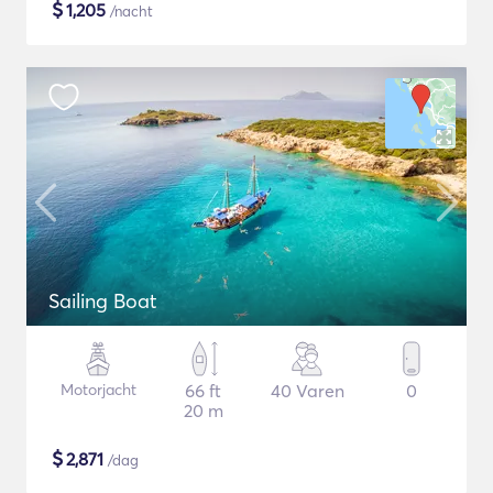
$
1,205
/nacht
Sailing Boat
Motorjacht
66 ft
40 Varen
0
20 m
$
2,871
/dag