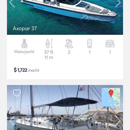
Axopar 37
Motorjacht
37 ft
2
1
1
11 m
$
1,722
/nacht