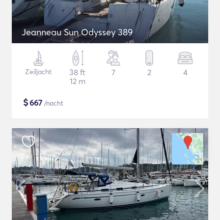
Jeanneau Sun Odyssey 389
Zeiljacht
38 ft
7
2
4
12 m
$
667
/nacht