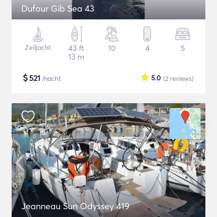
Dufour Gib Sea 43
Zeiljacht
43 ft
10
4
5
13 m
$
521
5.0
/nacht
(2
reviews
)
Jeanneau Sun Odyssey 419