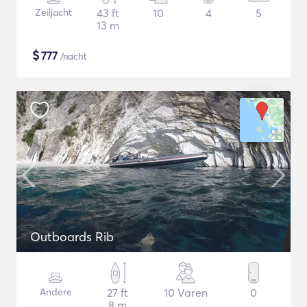
Zeiljacht
43 ft
10
4
5
13 m
$
777
/nacht
Outboards Rib
Andere
27 ft
10 Varen
0
8 m