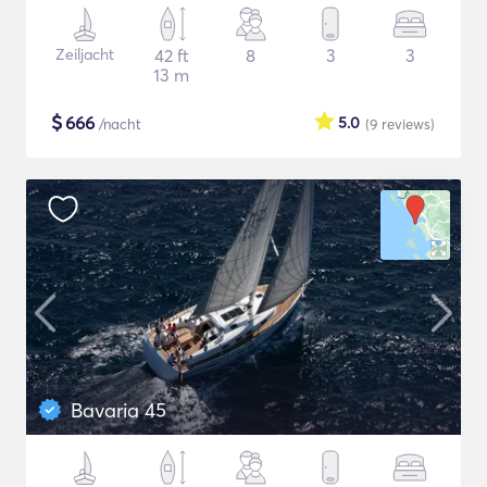
Zeiljacht
42 ft
8
3
3
13 m
$
666
5.0
/nacht
(9
reviews
)
Bavaria 45