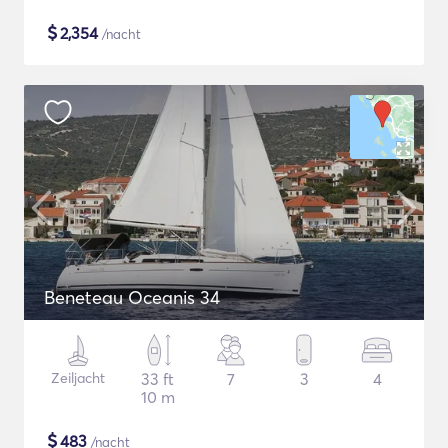
$
2,354
/nacht
Beneteau Oceanis 34
Zeiljacht
33 ft
7
3
4
10 m
$
483
/nacht