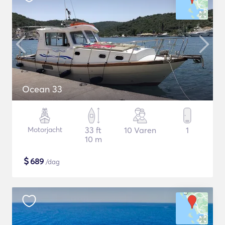
Ocean 33
Motorjacht
33 ft
10 Varen
1
10 m
$
689
/dag