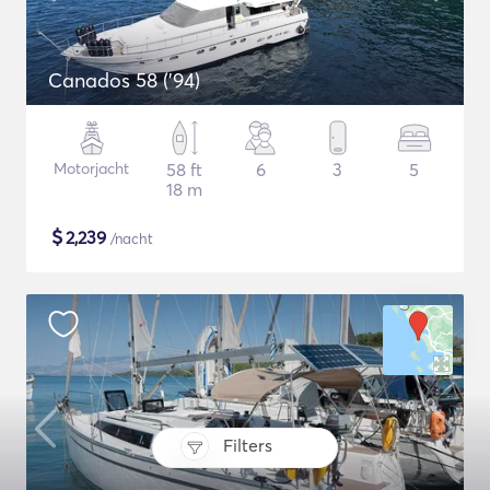
Canados 58 ('94)
Motorjacht
58 ft
6
3
5
18 m
$
2,239
/nacht
Filters