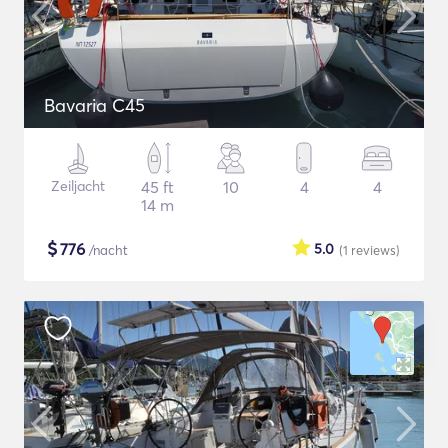
Bavaria C45
Zeiljacht
45 ft
10
4
4
14 m
$
776
5.0
/nacht
(1
reviews
)