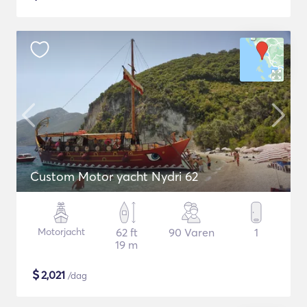
Custom Motor yacht Nydri 62
Motorjacht
62 ft
90 Varen
1
19 m
$
2,021
/dag