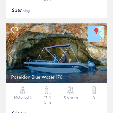
$
367
/dag
Poseidon Blue Water 170
Motorjacht
17 ft
5 Varen
0
5 m