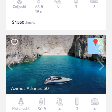
Zeiljacht
63 ft
6
3
3
19 m
$
1,550
/nacht
Azimut Atlantis 50
Motorjacht
50 ft
4
3
4