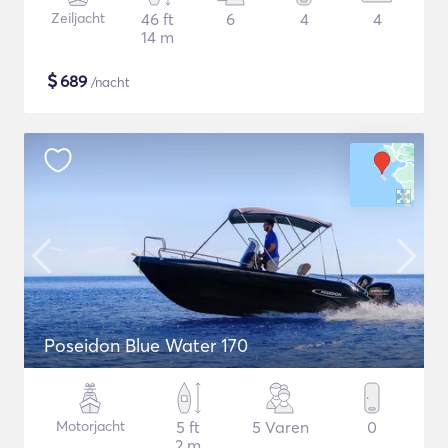
Zeiljacht
46 ft
6
4
4
14 m
$
689
/nacht
Poseidon Blue Water 170
Motorjacht
5 ft
5 Varen
0
2 m