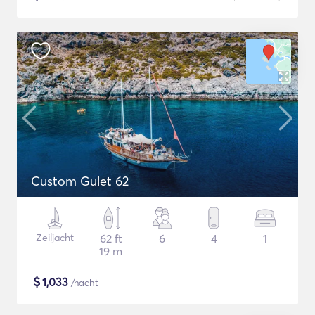
Custom Gulet 62
Zeiljacht
62 ft
6
4
1
19 m
$
1,033
/nacht