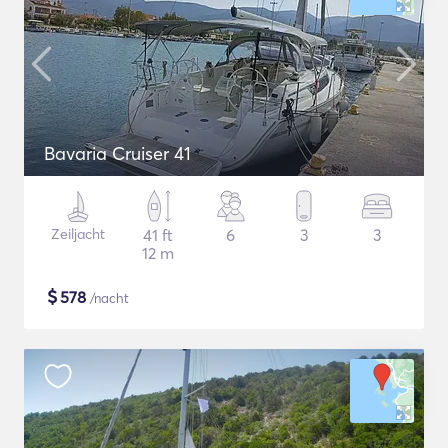
Bavaria Cruiser 41
Zeiljacht
41 ft
6
3
3
12 m
$
578
/nacht