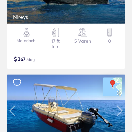
Nireys
Motorjacht
17 ft
5 Varen
0
5 m
$
367
/dag