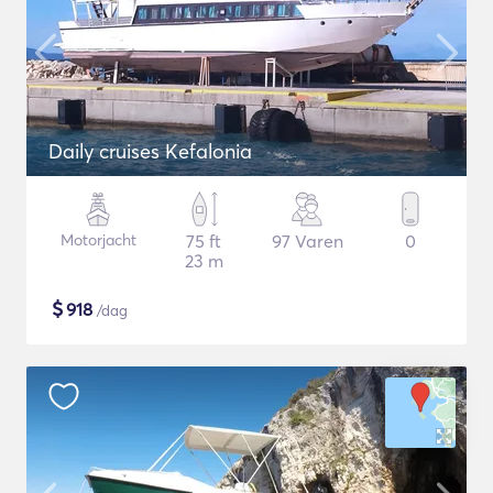
Daily cruises Kefalonia
Motorjacht
75 ft
97 Varen
0
23 m
$
918
/dag