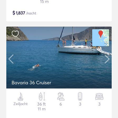
15 m
$
1,837
/nacht
Bavaria 36 Cruiser
Zeiljacht
36 ft
6
3
3
11 m