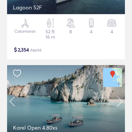
Lagoon 52F
Catamaran
52 ft
8
4
4
16 m
$
2,354
/nacht
Karel Open 4.80xs