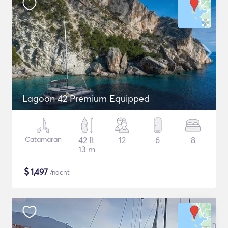
Lagoon 42 Premium Equipped
Catamaran
42 ft
12
6
8
13 m
$
1,497
/nacht