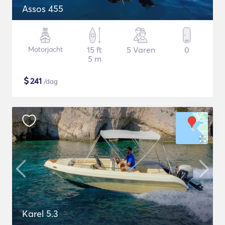
Assos 455
Motorjacht
15 ft
5 Varen
0
5 m
$
241
/dag
Karel 5.3