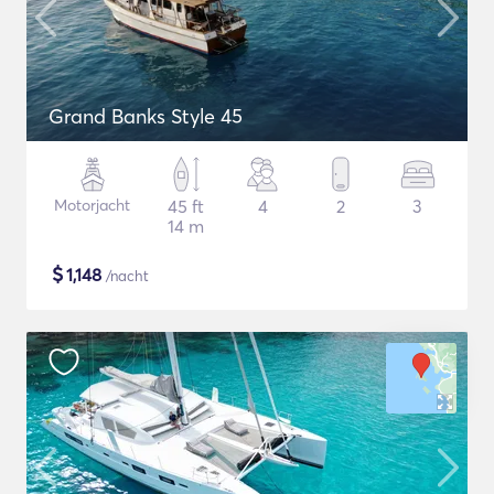
Grand Banks Style 45
Motorjacht
45 ft
4
2
3
14 m
$
1,148
/nacht