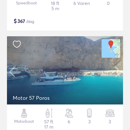
Speedboot
18 ft
6 Varen
0
5 m
$
367
/dag
Motor 57 Poros
Motorboot
57 ft
6
3
3
17 m