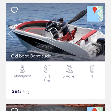
Oki boat Barracuda
Motorjacht
18 ft
6 Varen
1
5 m
$
643
/dag