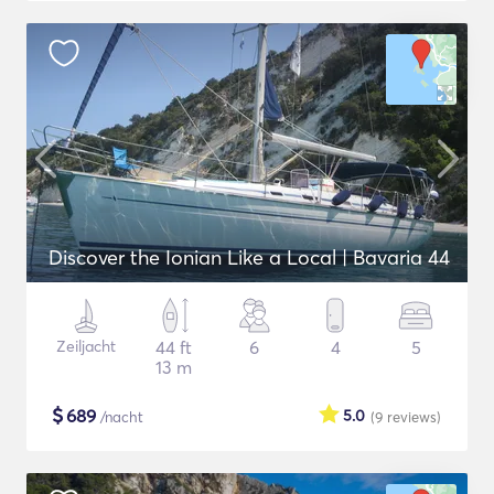
Discover the Ionian Like a Local | Bavaria 44
Zeiljacht
44 ft
6
4
5
13 m
$
689
5.0
/nacht
(9
reviews
)