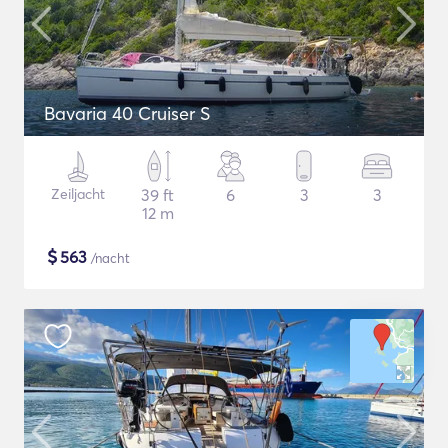
Bavaria 40 Cruiser S
Zeiljacht
39 ft
6
3
3
12 m
$
563
/nacht