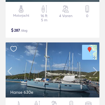
Motorjacht
16 ft
4 Varen
0
5 m
$
287
/dag
Hanse 630e