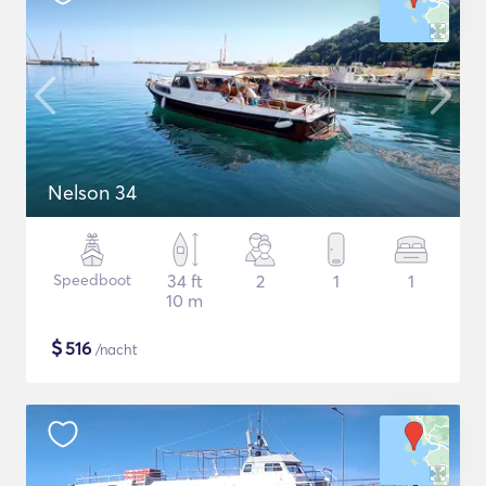
Nelson 34
Speedboot
34 ft
2
1
1
10 m
$
516
/nacht