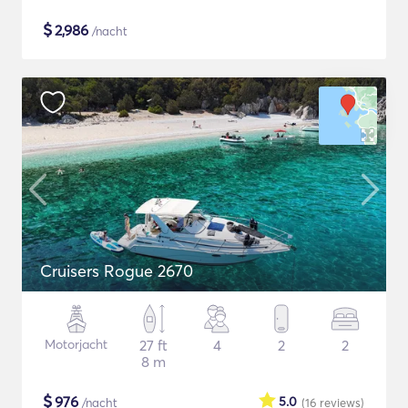
$
2,986
/nacht
Cruisers Rogue 2670
Motorjacht
27 ft
4
2
2
8 m
$
976
5.0
/nacht
(16
reviews
)