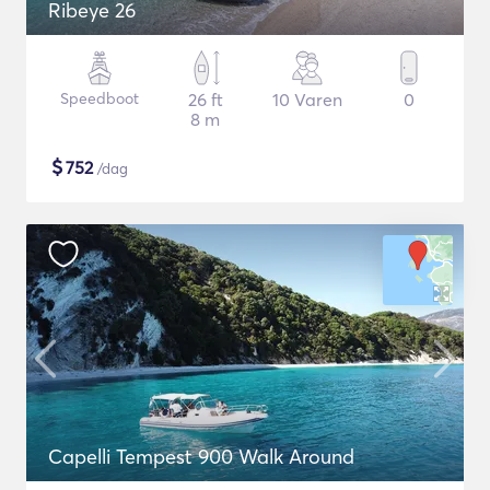
Ribeye 26
Speedboot
26 ft
10 Varen
0
8 m
$
752
/dag
Capelli Tempest 900 Walk Around