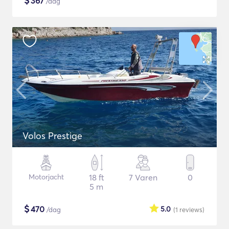
$
367
/dag
Volos Prestige
Motorjacht
18 ft
7 Varen
0
5 m
$
470
5.0
/dag
(1
reviews
)