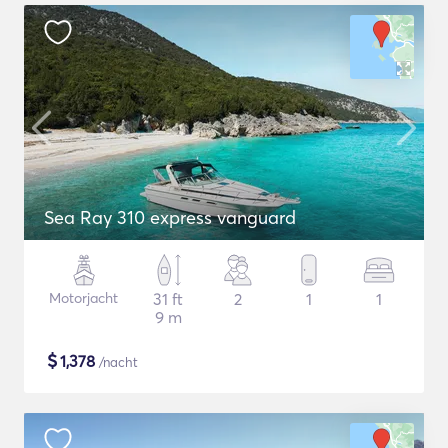
Sea Ray 310 express vanguard
Motorjacht
31 ft
2
1
1
9 m
$
1,378
/nacht