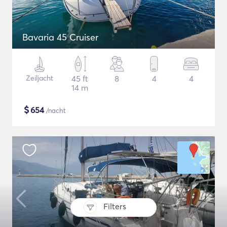
Bavaria 45 Cruiser
Zeiljacht
45 ft
8
4
4
14 m
$
654
/nacht
Filters