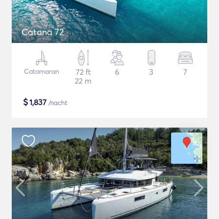
Catana 72
Catamaran
72 ft
6
3
7
22 m
$
1,837
/nacht