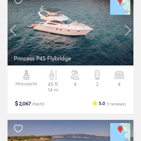
Princess P45 Flybridge
Motorjacht
45 ft
4
2
4
14 m
$
2,067
5.0
/nacht
(1
reviews
)