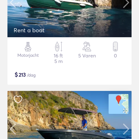
Rent a boat
Motorjacht
16 ft
5 Varen
0
5 m
$
213
/dag