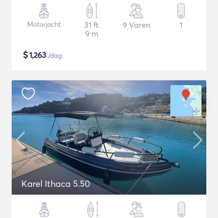
Motorjacht
31 ft
9 Varen
1
9 m
$
1,263
/dag
Karel Ithaca 5.50