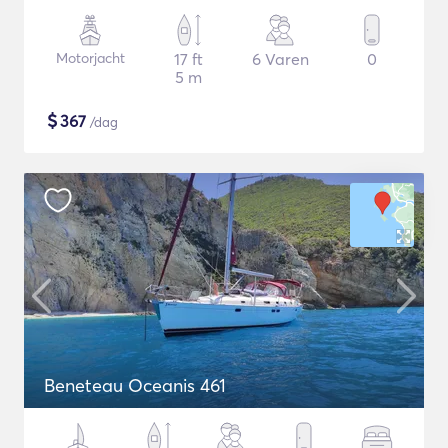
Motorjacht
17 ft
6 Varen
0
5 m
$
367
/dag
Beneteau Oceanis 461