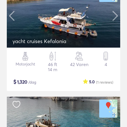
yacht cruises Kefalonia
Motorjacht
46 ft
42 Varen
4
14 m
$
1,320
5.0
/dag
(1
reviews
)