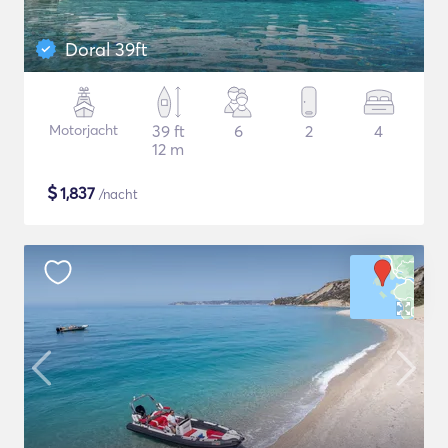
Doral 39ft
Motorjacht
39 ft
6
2
4
12 m
$
1,837
/nacht