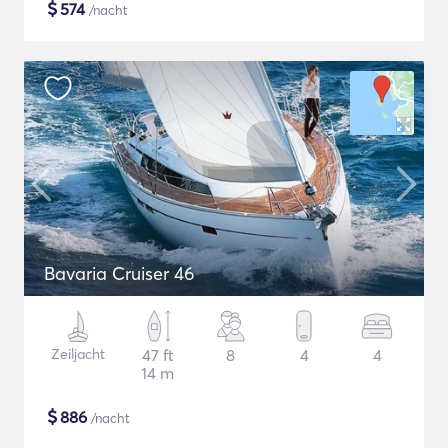
$
574
/nacht
Bavaria Cruiser 46
Zeiljacht
47 ft
8
4
4
14 m
$
886
/nacht