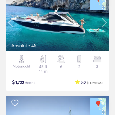
Absolute 45
Motorjacht
45 ft
6
2
3
14 m
$
1,722
5.0
/nacht
(1
reviews
)