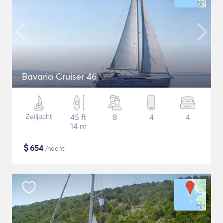
Bavaria Cruiser 46
Zeiljacht
45 ft
8
4
4
14 m
$
654
/nacht