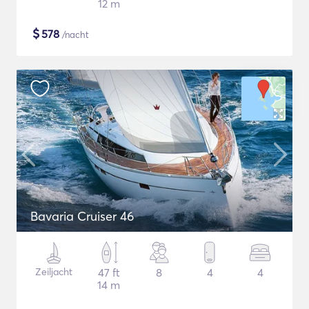
12 m
$
578
/nacht
Bavaria Cruiser 46
Zeiljacht
47 ft
8
4
4
14 m