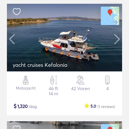
yacht cruises Kefalonia
Motorjacht
46 ft
42 Varen
4
14 m
$
1,320
5.0
/dag
(1
reviews
)