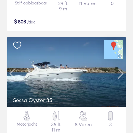
Stijf opblaasbaar
29 ft
11 Varen
0
9 m
$
803
/dag
Sessa Oyster 35
Motorjacht
35 ft
8 Varen
3
11 m