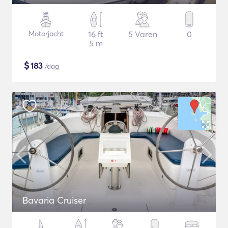
Motorjacht
16 ft
5 Varen
0
5 m
$
183
/dag
Bavaria Cruiser