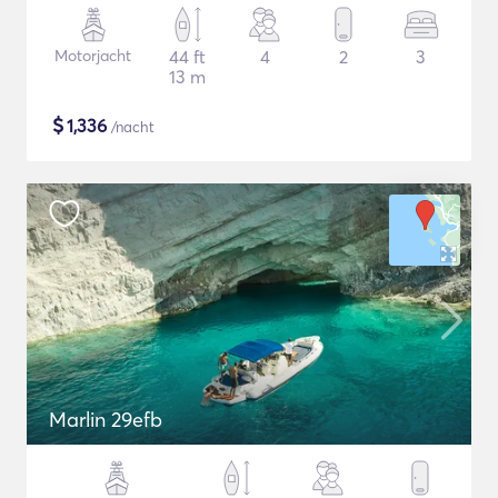
Motorjacht
44 ft
4
2
3
13 m
$
1,336
/nacht
Marlin 29efb