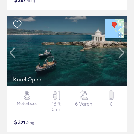
$
287
/dag
Karel Open
Motorboot
16 ft
6 Varen
0
5 m
$
321
/dag