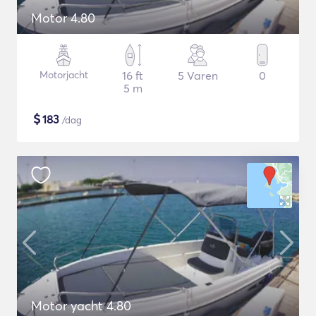
Motor 4.80
Motorjacht
16 ft
5 Varen
0
5 m
$
183
/dag
Motor yacht 4.80