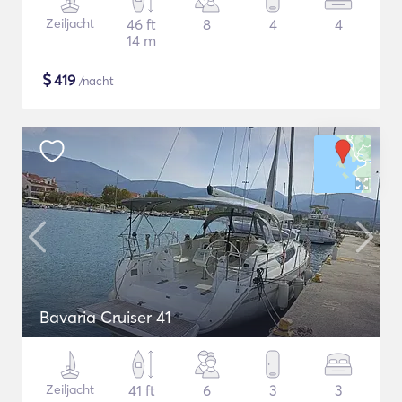
Zeiljacht
46 ft
8
4
4
14 m
$
419
/nacht
Bavaria Cruiser 41
Zeiljacht
41 ft
6
3
3