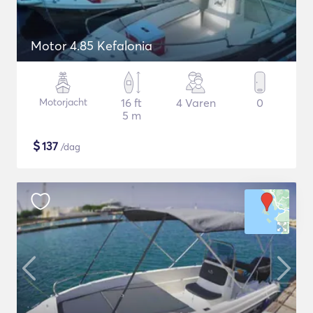
Motor 4.85 Kefalonia
Motorjacht
16 ft
4 Varen
0
5 m
$
137
/dag