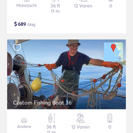
Motorjacht
36 ft
12 Varen
0
11 m
$
689
/dag
Custom Fishing Boat 36'
Andere
36 ft
12 Varen
0
11 m