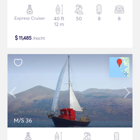
Express Cruiser
40 ft
50
8
8
12 m
$
11,485
/nacht
M/S 36