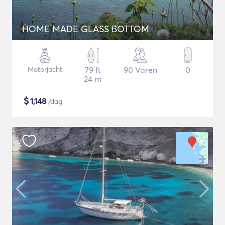
HOME MADE GLASS BOTTOM
Motorjacht
79 ft
90 Varen
0
24 m
$
1,148
/dag