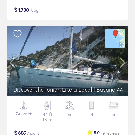
$
1,780
/dag
Discover the Ionian Like a Local | Bavaria 44
Zeiljacht
44 ft
6
4
5
13 m
$
689
5.0
/nacht
(9
reviews
)