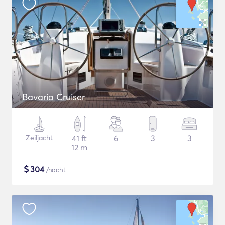
Bavaria Cruiser
Zeiljacht
41 ft
6
3
3
12 m
$
304
/nacht