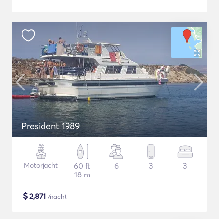
President 1989
Motorjacht
60 ft
6
3
3
18 m
$
2,871
/nacht