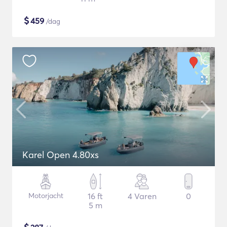
$
459
/dag
Karel Open 4.80xs
Motorjacht
16 ft
4 Varen
0
5 m