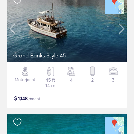
Grand Banks Style 45
Motorjacht
45 ft
4
2
3
14 m
$
1,148
/nacht