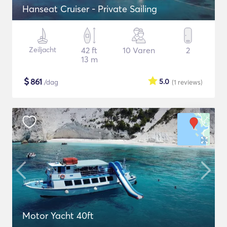
Hanseat Cruiser - Private Sailing
Zeiljacht
42 ft
10 Varen
2
13 m
$
861
5.0
/dag
(1
reviews
)
Motor Yacht 40ft