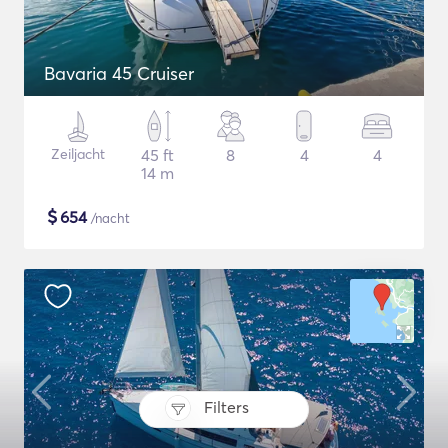
Bavaria 45 Cruiser
Zeiljacht
45 ft
8
4
4
14 m
$
654
/nacht
Filters