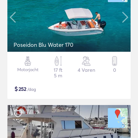
Poseidon Blu Water 170
Motorjacht
17 ft
4 Varen
0
5 m
$
252
/dag