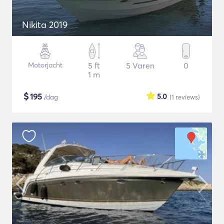
Nikita 2019
Motorjacht
5 ft
5 Varen
0
1 m
$
195
5.0
/dag
(1
reviews
)