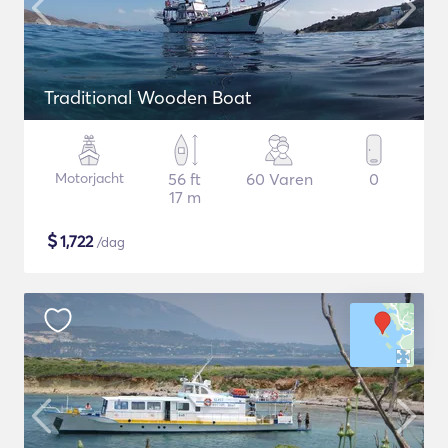
Traditional Wooden Boat
Motorjacht
56 ft
60 Varen
0
17 m
$
1,722
/dag