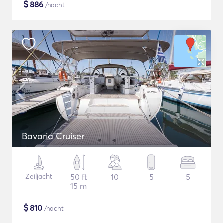
$
886
/nacht
Bavaria Cruiser
Zeiljacht
50 ft
10
5
5
15 m
$
810
/nacht