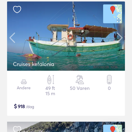
Cruises kefalonia
Andere
49 ft
50 Varen
0
15 m
$
918
/dag