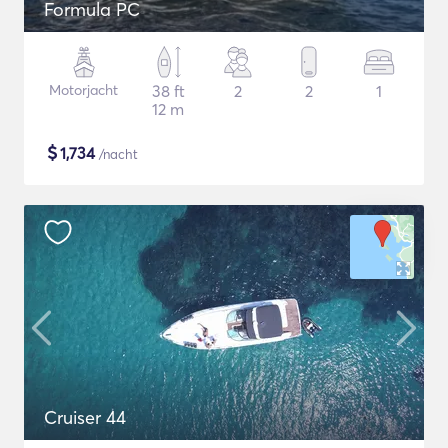
Formula PC
Motorjacht
38 ft
2
2
1
12 m
$
1,734
/nacht
Cruiser 44