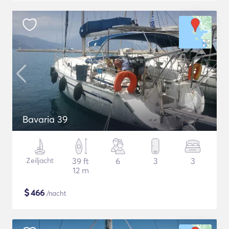
Bavaria 39
Zeiljacht
39 ft
6
3
3
12 m
$
466
/nacht