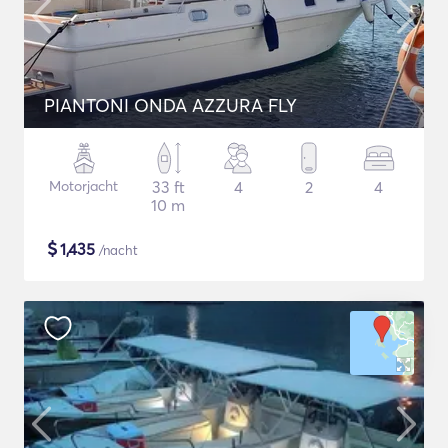
PIANTONI ONDA AZZURA FLY
Motorjacht
33 ft
4
2
4
10 m
$
1,435
/nacht