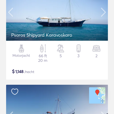
Psaros Shipyard Karavoskaro
Motorjacht
66 ft
5
3
2
20 m
$
1,148
/nacht