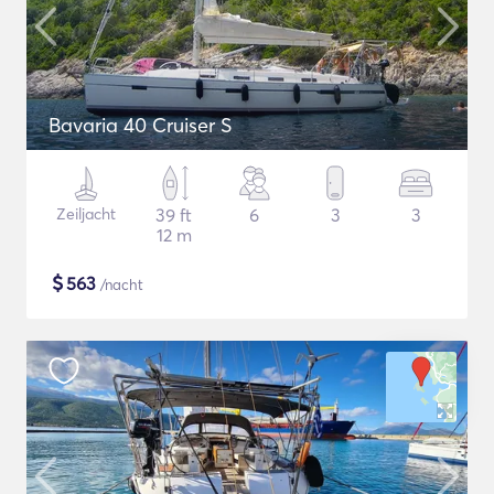
Bavaria 40 Cruiser S
Zeiljacht
39 ft
6
3
3
12 m
$
563
/nacht