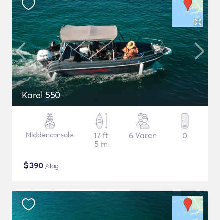
Karel 550
Middenconsole
17 ft
6 Varen
0
5 m
$
390
/dag