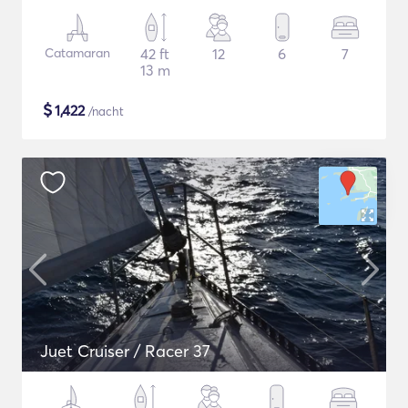
Catamaran
42 ft
12
6
7
13 m
$
1,422
/nacht
Juet Cruiser / Racer 37