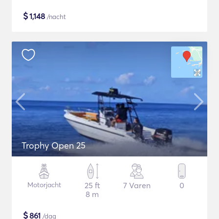
$
1,148
/nacht
Trophy Open 25
Motorjacht
25 ft
7 Varen
0
8 m
$
861
/dag