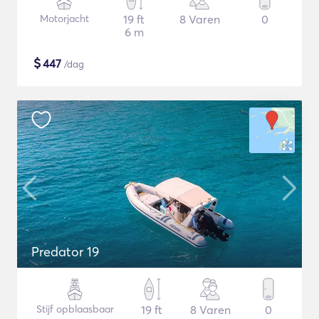
Motorjacht
19 ft
8 Varen
0
6 m
$
447
/dag
Predator 19
Stijf opblaasbaar
19 ft
8 Varen
0