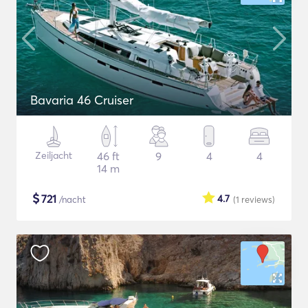
Bavaria 46 Cruiser
Zeiljacht
46 ft
9
4
4
14 m
$
721
4.7
/nacht
(1
reviews
)