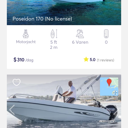
Poseidon 170 (No license)
Motorjacht
5 ft
6 Varen
0
2 m
$
310
5.0
/dag
(1
reviews
)