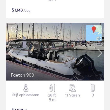
$
1,148
/dag
Faeton 900
Stijf opblaasbaar
28 ft
11 Varen
0
9 m