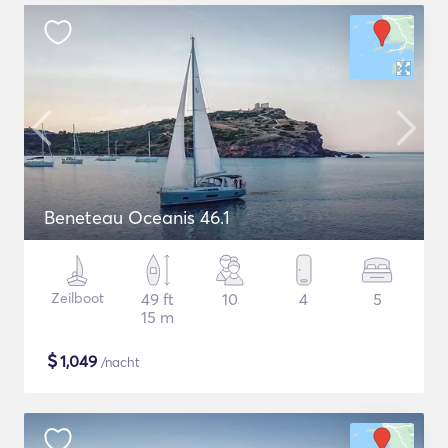
Beneteau Oceanis 46.1
Zeilboot
49 ft
10
4
5
15 m
$
1,049
/nacht