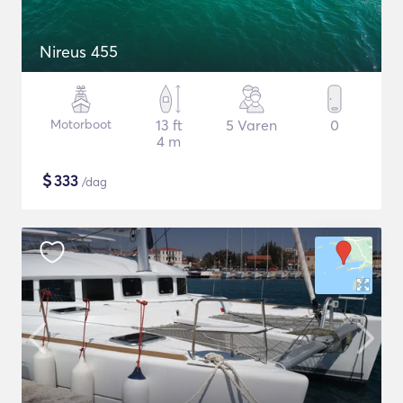
Nireus 455
Motorboot
13 ft
5 Varen
0
4 m
$
333
/dag