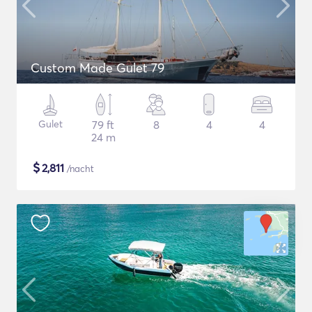
Custom Made Gulet 79
Gulet
79 ft
8
4
4
24 m
$
2,811
/nacht