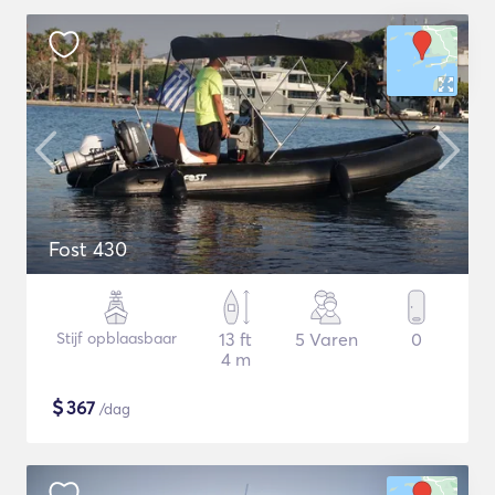
Fost 430
Stijf opblaasbaar
13 ft
5 Varen
0
4 m
$
367
/dag