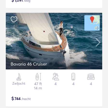
$
1,091
/dag
Bavaria 46 Cruiser
Zeiljacht
47 ft
4
4
4
14 m
$
744
/nacht