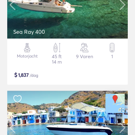
Sea Ray 400
Motorjacht
45 ft
9 Varen
1
14 m
$
1,837
/dag