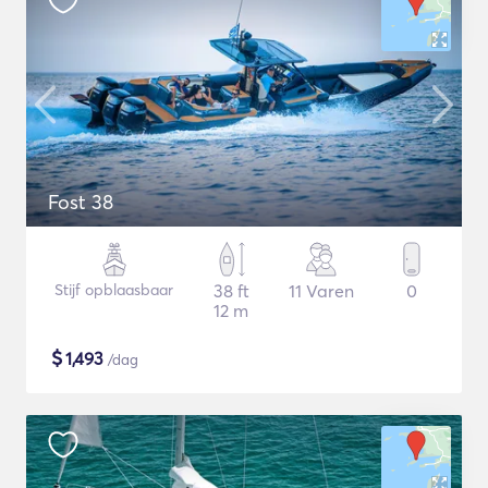
Fost 38
Stijf opblaasbaar
38 ft
11 Varen
0
12 m
$
1,493
/dag