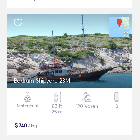
Bodrum Shipyard 23M
Motorjacht
83 ft
120 Varen
0
25 m
$
740
/dag