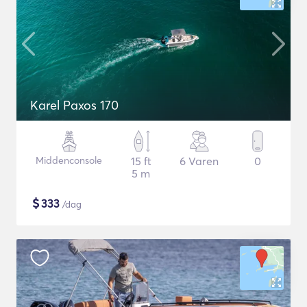
Karel Paxos 170
Middenconsole
15 ft
6 Varen
0
5 m
$
333
/dag