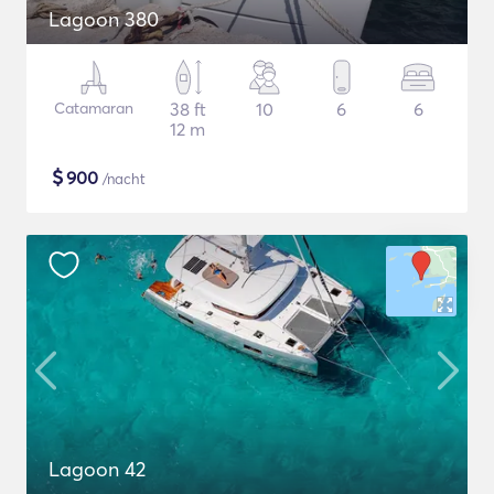
Lagoon 380
Catamaran
38 ft
10
6
6
12 m
$
900
/nacht
Lagoon 42