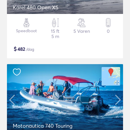
Karel 480 Open XS
Speedboot
15 ft
5 Varen
0
5 m
$
482
/dag
Motonautica 740 Touring