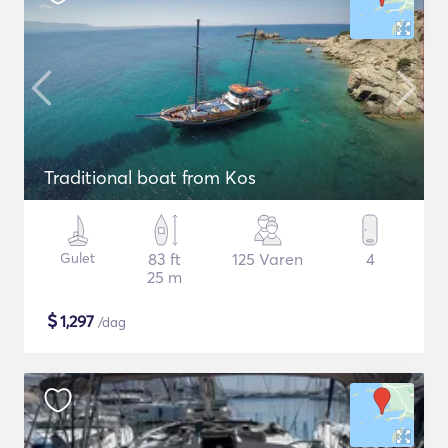
Traditional boat from Kos
Gulet
83 ft
125 Varen
4
25 m
$
1,297
/dag