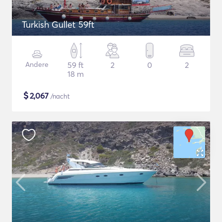
Turkish Gullet 59ft
Andere
59 ft
2
0
2
18 m
$
2,067
/nacht