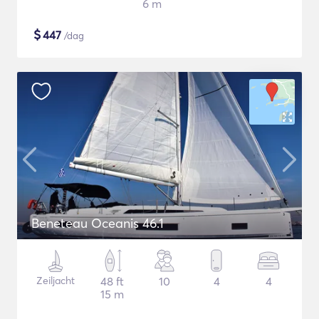
6 m
$
447
/dag
Beneteau Oceanis 46.1
Zeiljacht
48 ft
10
4
4
15 m