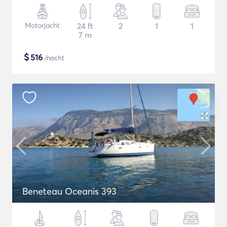
Motorjacht
24 ft
2
1
1
7 m
$
516
/nacht
Beneteau Oceanis 393