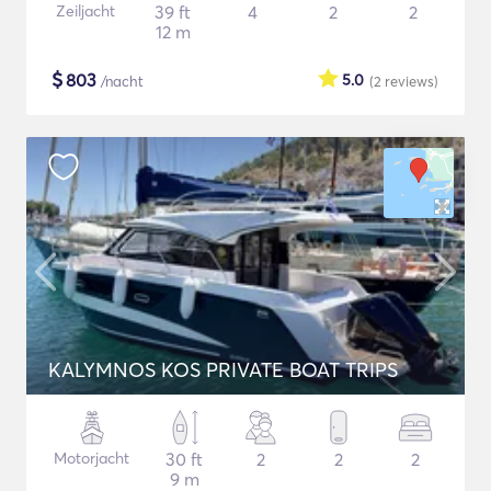
Zeiljacht
39 ft
4
2
2
12 m
$
803
5.0
/nacht
(2
reviews
)
KALYMNOS KOS PRIVATE BOAT TRIPS
Motorjacht
30 ft
2
2
2
9 m