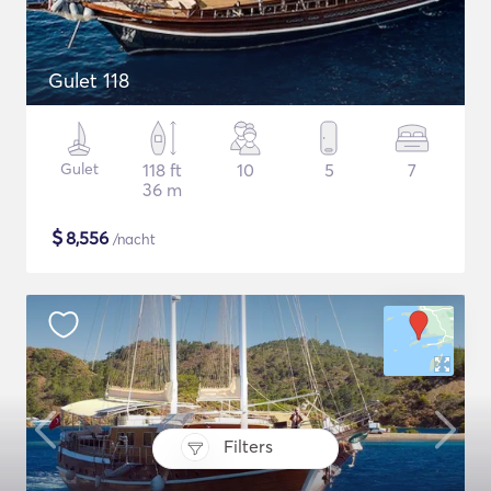
Gulet 118
Gulet
118 ft
10
5
7
36 m
$
8,556
/nacht
Filters