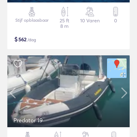
Stijf opblaasbaar
25 ft
10 Varen
0
8 m
$
562
/dag
Predator 19