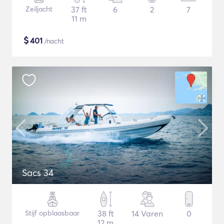
Zeiljacht
37 ft
6
2
7
11 m
$
401
/nacht
Sacs 34
Stijf opblaasbaar
38 ft
14 Varen
0
12 m