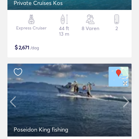
Private Cruises Kos
Express Cruiser
44 ft
8 Varen
2
13 m
$
2,671
/dag
Poseidon King fishing