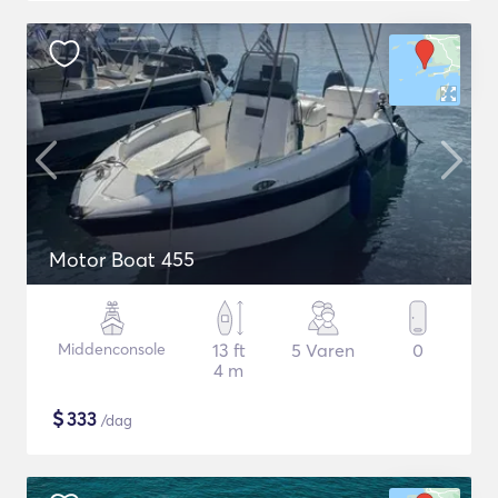
Motor Boat 455
Middenconsole
13 ft
5 Varen
0
4 m
$
333
/dag