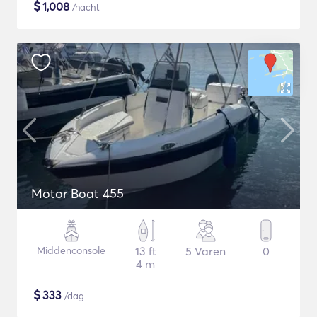
$
1,008
/nacht
Motor Boat 455
Middenconsole
13 ft
5 Varen
0
4 m
$
333
/dag