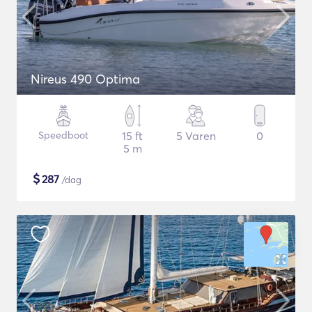
Nireus 490 Optima
Speedboot
15 ft
5 Varen
0
5 m
$
287
/dag