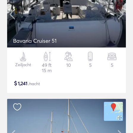
Bavaria Cruiser 51
Zeiljacht
49 ft
10
5
5
15 m
$
1,241
/nacht