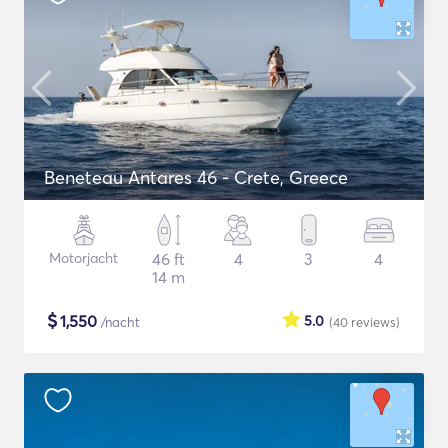
Beneteau Antares 46 - Crete, Greece
Motorjacht
46 ft
4
3
4
14 m
$
1,550
5.0
/nacht
(40
reviews
)