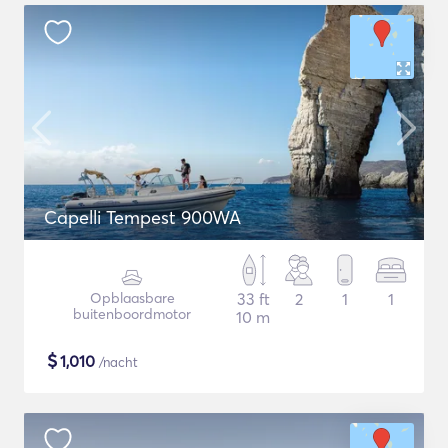
Capelli Tempest 900WA
Opblaasbare
33 ft
2
1
1
buitenboordmotor
10 m
$
1,010
/nacht