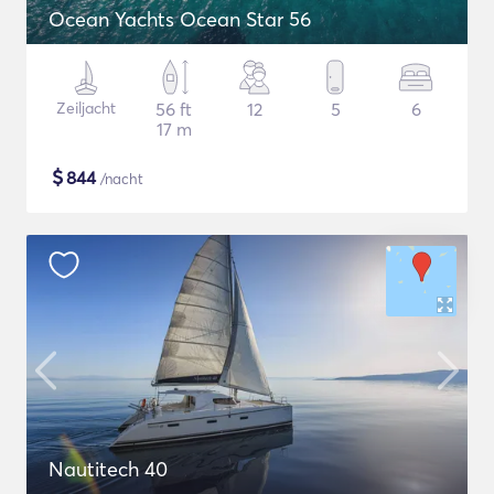
Ocean Yachts Ocean Star 56
Zeiljacht
56 ft
12
5
6
17 m
$
844
/nacht
Nautitech 40