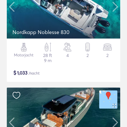
Nordkapp Noblesse 830
Motorjacht
28 ft
4
2
2
9 m
$
1,033
/nacht