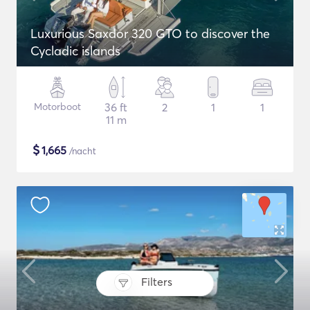
Luxurious Saxdor 320 GTO to discover the
Cycladic islands
Motorboot
36 ft
2
1
1
11 m
$
1,665
/nacht
Filters