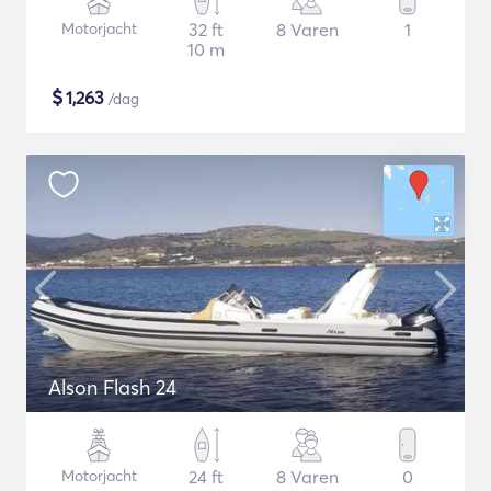
Motorjacht
32 ft
8 Varen
1
10 m
$
1,263
/dag
Alson Flash 24
Motorjacht
24 ft
8 Varen
0