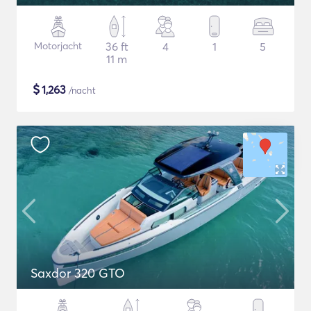
Motorjacht
36 ft
4
1
5
11 m
$
1,263
/nacht
Saxdor 320 GTO