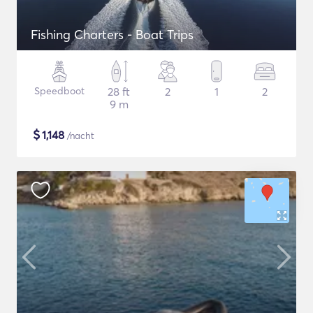
Fishing Charters - Boat Trips
Speedboot
28 ft
2
1
2
9 m
$
1,148
/nacht