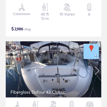
Catamaran
40 ft
10 Varen
6
12 m
$
2,986
/dag
Fiberglass Dufour 43 Classic