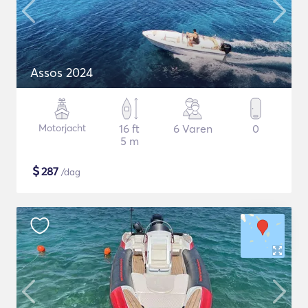
Assos 2024
Motorjacht
16 ft
6 Varen
0
5 m
$
287
/dag