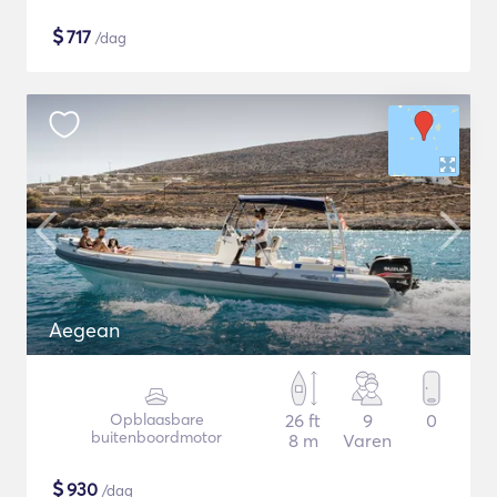
$
717
/dag
Aegean
Opblaasbare
26 ft
9
0
buitenboordmotor
8 m
Varen
$
930
/dag