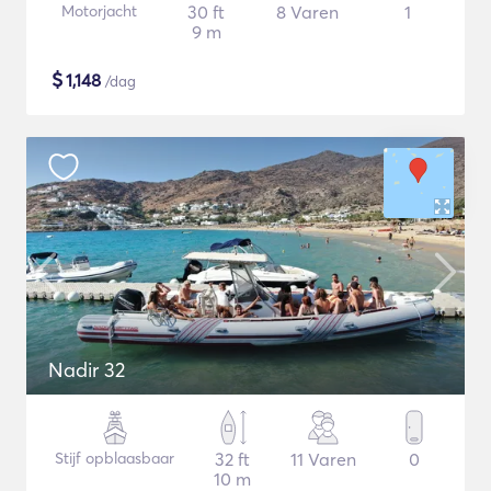
Motorjacht
30 ft
8 Varen
1
9 m
$
1,148
/dag
Nadir 32
Stijf opblaasbaar
32 ft
11 Varen
0
10 m