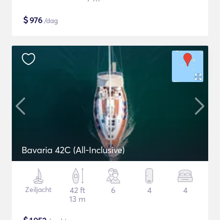
$
976
/dag
Bavaria 42C (All-Inclusive)
Zeiljacht
42 ft
6
4
4
13 m