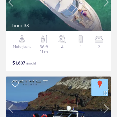
Tiara 33
Motorjacht
36 ft
4
1
2
11 m
$
1,607
/nacht