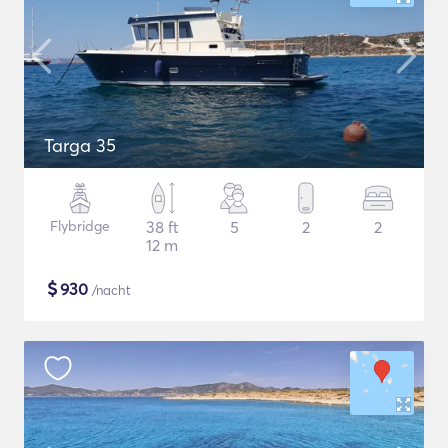
Targa 35
Flybridge
38 ft
5
2
2
12 m
$
930
/nacht