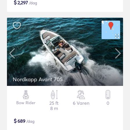
$
2,297
/dag
Nordkapp Avant 705
Bow Rider
25 ft
6 Varen
0
8 m
$
689
/dag