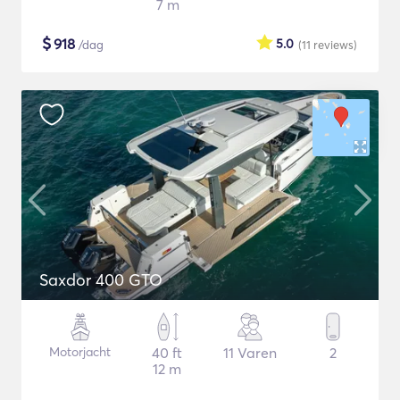
7 m
$
918
5.0
/dag
(11
reviews
)
Saxdor 400 GTO
Motorjacht
40 ft
11 Varen
2
12 m