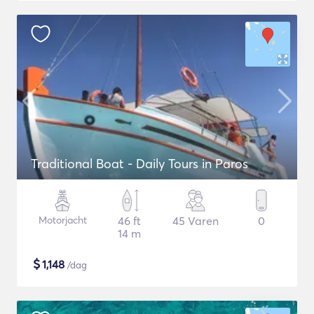
Traditional Boat - Daily Tours in Paros
Motorjacht
46 ft
45 Varen
0
14 m
$
1,148
/dag