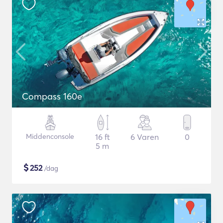
Compass 160e
Middenconsole
16 ft
6 Varen
0
5 m
$
252
/dag