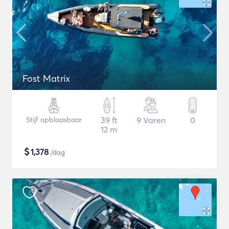
Fost Matrix
Stijf opblaasbaar
39 ft
9 Varen
0
12 m
$
1,378
/dag