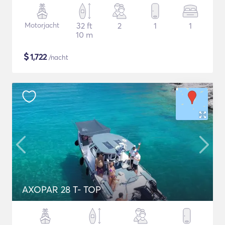
Motorjacht
32 ft
2
1
1
10 m
$
1,722
/nacht
AXOPAR 28 T- TOP