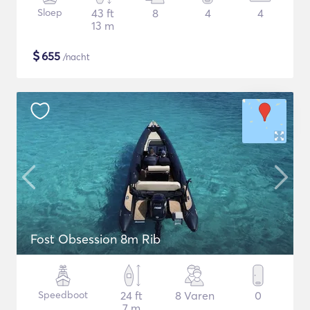
Sloep
43 ft
8
4
4
13 m
$
655
/nacht
Fost Obsession 8m Rib
Speedboot
24 ft
8 Varen
0
7 m