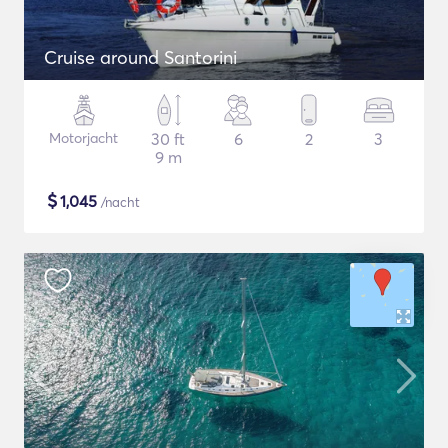
Cruise around Santorini
Motorjacht
30 ft
6
2
3
9 m
$
1,045
/nacht