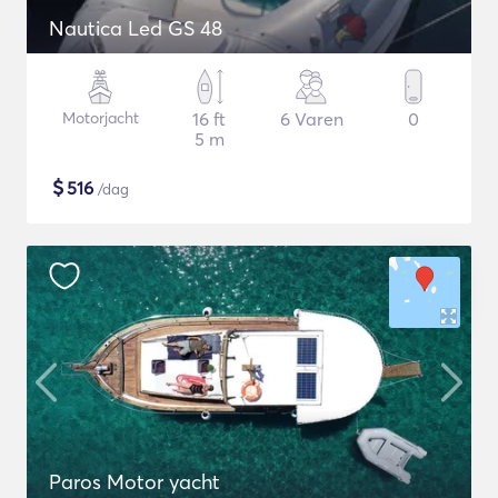
Nautica Led GS 48
Motorjacht
16 ft
6 Varen
0
5 m
$
516
/dag
Paros Motor yacht