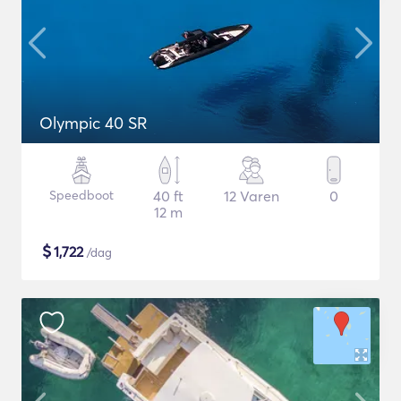
Olympic 40 SR
Speedboot
40 ft
12 Varen
0
12 m
$
1,722
/dag