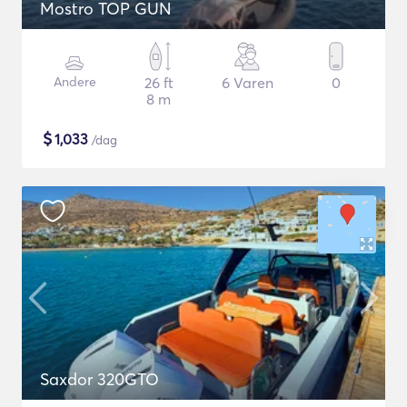
Mostro TOP GUN
Andere
26 ft
6 Varen
0
8 m
$
1,033
/dag
Saxdor 320GTO