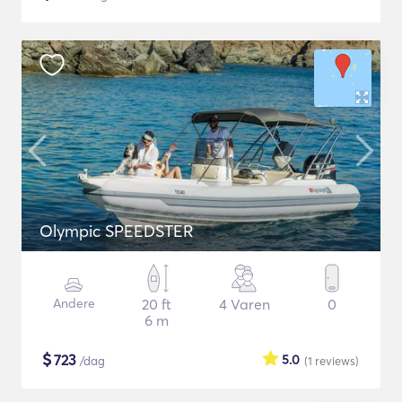
Olympic SPEEDSTER
Andere
20 ft
4 Varen
0
6 m
$
723
5.0
/dag
(1
reviews
)