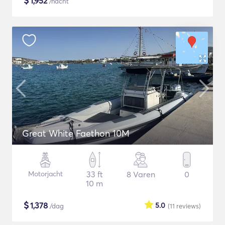
$
1,952
/nacht
Great White Faethon 10M
Motorjacht
33 ft
8 Varen
0
10 m
$
1,378
5.0
/dag
(11
reviews
)