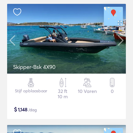
Skipper-Bsk 4X90
Stijf opblaasbaar
32 ft
10 Varen
0
10 m
$
1,148
/dag