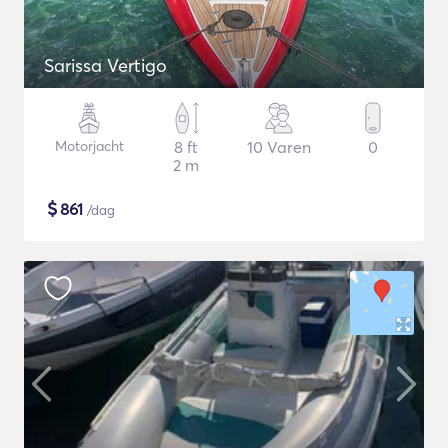
Sarissa Vertigo
Motorjacht
8 ft
10 Varen
0
2 m
$
861
/dag