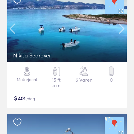
Nikita Searover
Motorjacht
15 ft
6 Varen
0
5 m
$
401
/dag